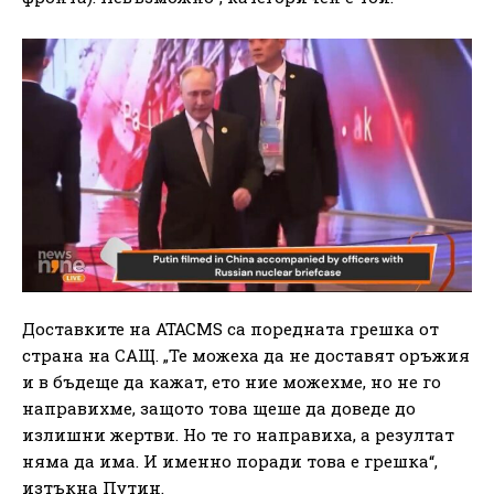
Доставките на ATACMS са поредната грешка от
страна на САЩ. „Те можеха да не доставят оръжия
и в бъдеще да кажат, ето ние можехме, но не го
направихме, защото това щеше да доведе до
излишни жертви. Но те го направиха, а резултат
няма да има. И именно поради това е грешка“,
изтъкна Путин.