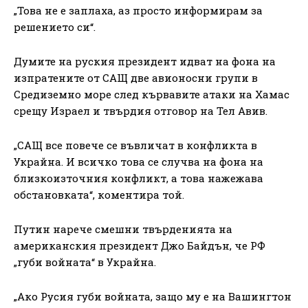
„Това не е заплаха, аз просто информирам за
решението си“.
Думите на руския президент идват на фона на
изпратените от САЩ две авионосни групи в
Средиземно море след кървавите атаки на Хамас
срещу Израел и твърдия отговор на Тел Авив.
„САЩ все повече се въвличат в конфликта в
Украйна. И всичко това се случва на фона на
близкоизточния конфликт, а това нажежава
обстановката“, коментира той.
Путин нарече смешни твърденията на
американския президент Джо Байдън, че РФ
„губи войната“ в Украйна.
„Ако Русия губи войната, защо му е на Вашингтон