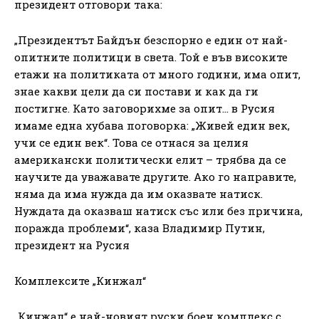
президент отговори така:
„Президентът Байдън безспорно е един от най-
опитните политици в света. Той е във високите
етажи на политиката от много години, има опит,
знае какви цели да си постави и как да ги
постигне. Като заговорихме за опит… в Русия
имаме една хубава поговорка: „Живей един век,
учи се един век“. Това се отнася за целия
американски политически елит – трябва да се
научите да уважавате другите. Ако го направите,
няма да има нужда да им оказвате натиск.
Нуждата да оказваш натиск със или без причина,
поражда проблеми“, каза Владимир Путин,
президент на Русия
Комплексите „Кинжал“
„Кинжал“ е най-новият руски боен комплекс с