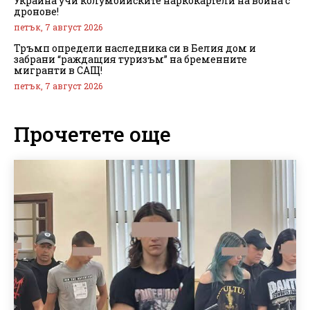
Украйна учи колумбийските наркокартели на война с
дронове!
петък, 7 август 2026
Тръмп определи наследника си в Белия дом и
забрани “раждащия туризъм” на бременните
мигранти в САЩ!
петък, 7 август 2026
Прочетете още