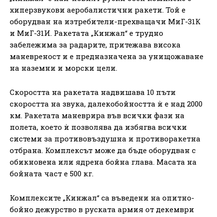
хиперзвукови аеробалистични ракети. Той е
оборудван на изтребители-прехващачи МиГ-31К
и МиГ-31И. Ракетата „Кинжал“ е трудно
забележима за радарите, притежава висока
маневреност и е предназначена за унищожаване
на наземни и морски цели.
Скоростта на ракетата надвишава 10 пъти
скоростта на звука, далекобойността ѝ е над 2000
км. Ракетата маневрира във всички фази на
полета, което ѝ позволява да избягва всички
системи за противовъздушна и противоракетна
отбрана. Комплексът може да бъде оборудван с
обикновена или ядрена бойна глава. Масата на
бойната част е 500 кг.
Комплексите „Кинжал“ са въведени на опитно-
бойно дежурство в руската армия от декември