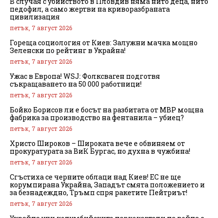
В случая с убийството в Пловдив няма нито деца, нито
педофил, а само жертви на криворазбраната
цивилизация
петък, 7 август 2026
Гореща социология от Киев: Залужни мачка мощно
Зеленски по рейтинг в Украйна!
петък, 7 август 2026
Ужас в Европа! WSJ: Фолксваген подготвя
съкращаването на 50 000 работници!
петък, 7 август 2026
Бойко Борисов ли е босът на разбитата от МВР мощна
фабрика за производство на фентанила – убиец?
петък, 7 август 2026
Христо Широков – Широката вече е обвиняем от
прокуратурата за ВиК Бургас, но духна в чужбина!
петък, 7 август 2026
Сгъстиха се черните облаци над Киев! ЕС не ще
корумпирана Украйна, Западът смята положението и
за безнадеждно, Тръмп спря ракетите Пейтриът!
петък, 7 август 2026