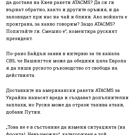
да доставя на Киев ракети ATACMS? Да си ги
върнат обратно, както и другите оръжия, и да
заповядат при нас на чай и блини. Ако войната е
проиграна, за какво говорим? Защо ATACMS?
Попитайте ги. Смешно е“, коментира руският
президент.
По-рано Байдън заяви в интервю за тв канала
CBS, че Вашингтон може да обедини цяла Европа
и да лиши руското ръководство от свобода на
действията.
Доставките на американски ракети ATACMS за
Украйна нанасят вреда и създават допълнителни
заплахи, но Русия може да отрази такива атаки,
добави Путин.
„Това не е в състояние да измени ситуацията (на
фронта). Невъзможно“, категоричен е той.