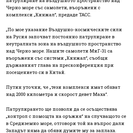
патрулиране на въздушното пространство над
Черно море със самолети, въоръжени с
комплекси „Кинжал“, предаде ТАСС.
„По мое указание Въздушно-космическите сили
на Русия започват постоянно патрулиране в
неутралната зона на въздушното пространство
над Черно море. Нашите самолети МиГ-31 са
въоръжени със системи „Кинжал“, съобщи
държавният глава на пресконференция при
посещението си в Китай.
Путин уточни, че „тези комплекси имат обхват
над 2000 километра и скорост девет Маха“.
Патрулирането ще позволи да се осъществява
„контрол с помощта на оръжия“ на случващото се
в Средиземно море, отговори той на въпрос дали
Западът няма да обяви думите му за заплаха.