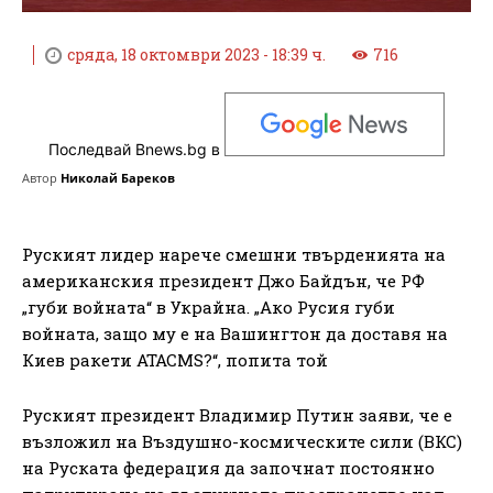
сряда, 18 октомври 2023 - 18:39 ч.
716
Последвай Bnews.bg в
Автор
Николай Бареков
Руският лидер нарече смешни твърденията на
американския президент Джо Байдън, че РФ
„губи войната“ в Украйна. „Ако Русия губи
войната, защо му е на Вашингтон да доставя на
Киев ракети ATACMS?“, попита той
Руският президент Владимир Путин заяви, че е
възложил на Въздушно-космическите сили (ВКС)
на Руската федерация да започнат постоянно