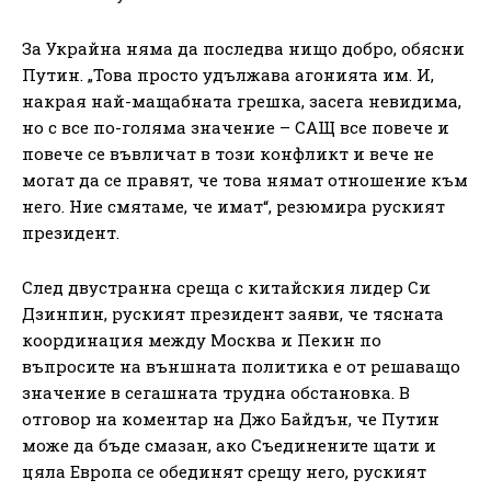
За Украйна няма да последва нищо добро, обясни
Путин. „Това просто удължава агонията им. И,
накрая най-мащабната грешка, засега невидима,
но с все по-голяма значение – САЩ все повече и
повече се въвличат в този конфликт и вече не
могат да се правят, че това нямат отношение към
него. Ние смятаме, че имат“, резюмира руският
президент.
След двустранна среща с китайския лидер Си
Дзинпин, руският президент заяви, че тясната
координация между Москва и Пекин по
въпросите на външната политика е от решаващо
значение в сегашната трудна обстановка. В
отговор на коментар на Джо Байдън, че Путин
може да бъде смазан, ако Съединените щати и
цяла Европа се обединят срещу него, руският