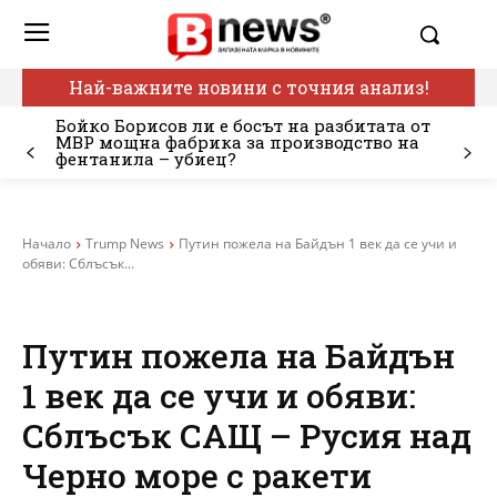
Най-важните новини с точния анализ!
Бойко Борисов ли е босът на разбитата от
МВР мощна фабрика за производство на
фентанила – убиец?
Начало
Trump News
Путин пожела на Байдън 1 век да се учи и
обяви: Сблъсък...
Путин пожела на Байдън
1 век да се учи и обяви:
Сблъсък САЩ – Русия над
Черно море с ракети