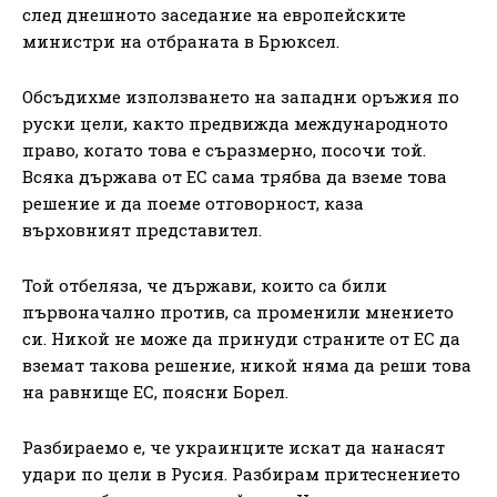
след днешното заседание на европейските
министри на отбраната в Брюксел.
Обсъдихме използването на западни оръжия по
руски цели, както предвижда международното
право, когато това е съразмерно, посочи той.
Всяка държава от ЕС сама трябва да вземе това
решение и да поеме отговорност, каза
върховният представител.
Той отбеляза, че държави, които са били
първоначално против, са променили мнението
си. Никой не може да принуди страните от ЕС да
вземат такова решение, никой няма да реши това
на равнище ЕС, поясни Борел.
Разбираемо е, че украинците искат да нанасят
удари по цели в Русия. Разбирам притеснението