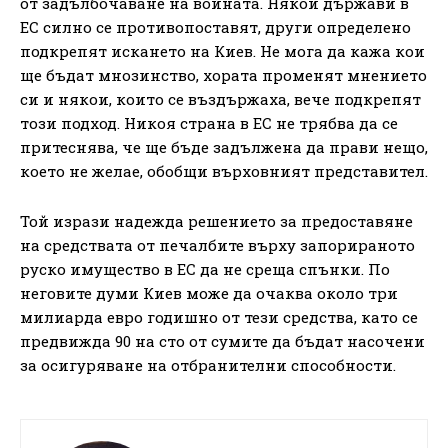
от задълбочаване на войната. Някои държави в
ЕС силно се противопоставят, други определено
подкрепят искането на Киев. Не мога да кажа кои
ще бъдат мнозинство, хората променят мнението
си и някои, които се въздържаха, вече подкрепят
този подход. Никоя страна в ЕС не трябва да се
притеснява, че ще бъде задължена да прави нещо,
което не желае, обобщи върховният представител.
Той изрази надежда решението за предоставяне
на средствата от печалбите върху запорираното
руско имущество в ЕС да не среща спънки. По
неговите думи Киев може да очаква около три
милиарда евро годишно от тези средства, като се
предвижда 90 на сто от сумите да бъдат насочени
за осигуряване на отбранителни способности.