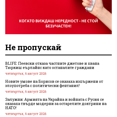
Не пропускай
BLIFE: Пеевски отказа частните джетове и хвана
Тюркиш еърлайнс като останалите граждани
четвъртък, 6 август 2026
Новите умове на Борисов се оказаха изпържени от
злоупотреба с политически фентанил!
четвъртък, 6 август 2026
Залужни: Армията на Украйна и войната с Русия се
оказаха твърде модерни за остарелите доктрини на
НАТО!
четвъртък, 6 август 2026