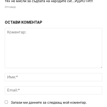
тях не мисли за съдбата на народите си!…ИДИОТИ!!!
Отговор
ОСТАВИ КОМЕНТАР
Коментар:
Им
Ema
Запази ми данните за следващ мой коментар.