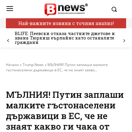
Най-важните новини с точния анализ!
BLIFE: Пеевски отказа частните джетове и
хвана Тюркиш еърлайнс като останалите
граждани
Начало
Trump News
МЪЛНИЯ! Путин заплаши малките
гъстонаселени държавици в ЕС, че не знаят какво...
МЪЛНИЯ! Путин заплаши
малките гъстонаселени
държавици в ЕС, че не
знаят какво ги чака от