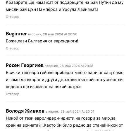
Краварите ще намажат от подаръците на Бай Путин да му
мисли бай Дън Памперса и Урсула Лайняната
Отговор
Beginner
вторник, 28 май 2024 At 20:30
Боже,пази България от евроидиоти!
Отговор
Росен Георгиев
вторник, 28 май 2024 At 20:18
Всички тия евро гейове прибират много пари от сащ само
и само да вкарат и други държави във войната успеят ли
веднага ще изчезнат на някой остров
Отговор
Володя Живков
вторник, 28 май 2024 At 20:01
Никой от тези евролидери-идиоти не говори за мир,за
край на войната?!..Както би било редно да стане!Никой от