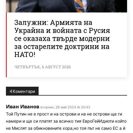
Залужни: Армията на
Украйна и войната с Русия
се оказаха твърде модерни
за остарелите доктрини на
НАТО!
ЧЕТВЪРТЪК, 6 АВГУСТ 2026
4 Коментари
Иван Иванов
вторник, 28 май 2024 At 20:43
Той Путин не е прост и на острови и на не острови ще ги
намери и ще си платят за всичко тия ЕвроГейИдиоти който
не Мислят за обикновените хора,но тоя път не само ЕС а й