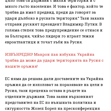
цяло това са държави с малки територии и с
много гъсто население. И това е фактор, който те
трябва да имат предвид, преди да говорят за
удари дълбоко в руската територия.“ Тази закана
отправи руският президент Владимир Путин. В
голяма степен това предупреждение се отнася и
за България, чийъо лидери го играят тежки
евроатлантици и точат зъби на Русия.
ИЗВЪНРЕДНО! Макрон пак избухна: Украйна
трябва да може да удари територията на Русия с
нашите оръжия!
ЕС няма да решава дали доставените на Украйна
оръжия да се използват за поразяване на цели в
Русия, тази преценка остава в ръцете на
отделните държави. Това заяви върховният
представител на ЕС по външната политика и
сигурността Жозеп Борел на пресконференция