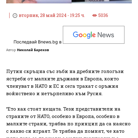
вторник, 28 май 2024 - 19:25 ч.
5036
Последвай Bnews.bg в
Автор
Николай Бареков
Путин скръцна със зъби на дребните гологъзи
ястреби от малките държави в Европа, които
членуват в НАТО и ЕС и сега тракат с оръжия
войнствено и нетърпеливо към Русия.
“Ето как стоят нещата. Тези представители на
страните от НАТО, особено в Европа, особено в
малките страни, трябва по принцип да са наясно
с какво си играят. Те трябва да помнят, че като