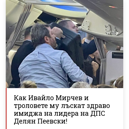
Как Ивайло Мирчев и
троловете му лъскат здраво
имиджа на лидера на ДПС
Делян Пеевски!