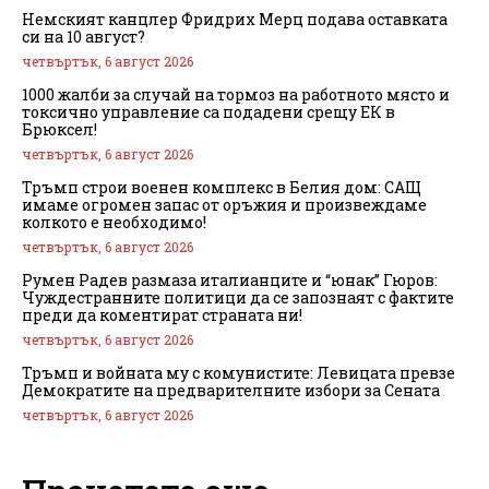
Немският канцлер Фридрих Мерц подава оставката
си на 10 август?
четвъртък, 6 август 2026
1000 жалби за случай на тормоз на работното място и
токсично управление са подадени срещу ЕК в
Брюксел!
четвъртък, 6 август 2026
Тръмп строи военен комплекс в Белия дом: САЩ
имаме огромен запас от оръжия и произвеждаме
колкото е необходимо!
четвъртък, 6 август 2026
Румен Радев размаза италианците и “юнак” Гюров:
Чуждестранните политици да се запознаят с фактите
преди да коментират страната ни!
четвъртък, 6 август 2026
Тръмп и войната му с комунистите: Левицата превзе
Демократите на предварителните избори за Сената
четвъртък, 6 август 2026