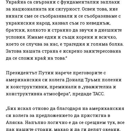
Украйна са свързани с фундаментални заплахи
за националната ни сигурност. Освен това, ние
винаги сме се съобразявали и се съобразяваме с
украинския народ, казвал съм го неведнъж,
братски, колкото и странно да звучи в днешните
условия. Имаме едни и същи корени и всичко,
което се случва за нас, е трагедия и голяма болка.
Затова нашата страна е искрено заинтересована
да се сложи край на това.“
Президентът Путин нарече преговорите с
американския си колега Доналд Тръмп полезни
и конструктивни, преминали в „уважителна и
конструктивна атмосфера“, предаде ТАСС.
„Бих искал отново да благодаря на американския
си колега за предложението да пристигна в
Аляска. Напълно логично е да се срещнем тук, все
пак нашите страни, макар и да ги делят океани,