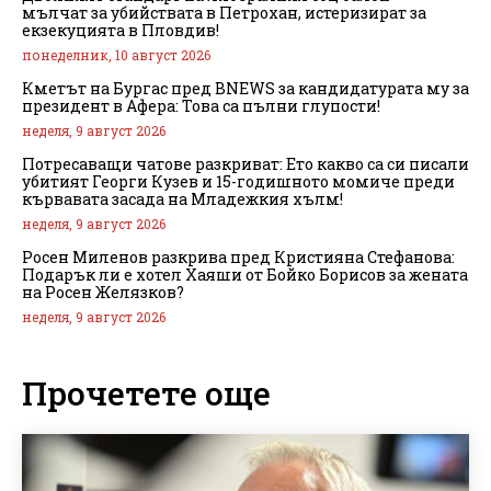
мълчат за убийствата в Петрохан, истеризират за
екзекуцията в Пловдив!
понеделник, 10 август 2026
Кметът на Бургас пред BNEWS за кандидатурата му за
президент в Афера: Това са пълни глупости!
неделя, 9 август 2026
Потресаващи чатове разкриват: Ето какво са си писали
убитият Георги Кузев и 15-годишното момиче преди
кървавата засада на Младежкия хълм!
неделя, 9 август 2026
Росен Миленов разкрива пред Кристияна Стефанова:
Подарък ли е хотел Хаяши от Бойко Борисов за жената
на Росен Желязков?
неделя, 9 август 2026
Прочетете още