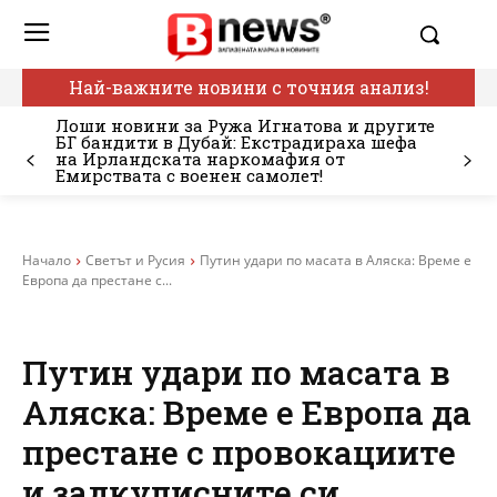
Най-важните новини с точния анализ!
Лоши новини за Ружа Игнатова и другите
БГ бандити в Дубай: Екстрадираха шефа
на Ирландската наркомафия от
Емирствата с военен самолет!
Начало
Светът и Русия
Путин удари по масата в Аляска: Време е
Европа да престане с...
Путин удари по масата в
Аляска: Време е Европа да
престане с провокациите
и задкулисните си