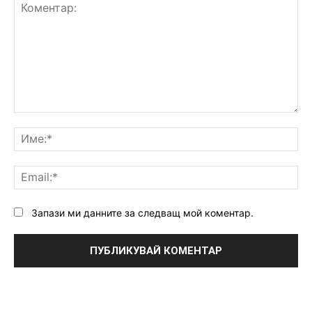
Коментар:
Им
Ema
Запази ми данните за следващ мой коментар.