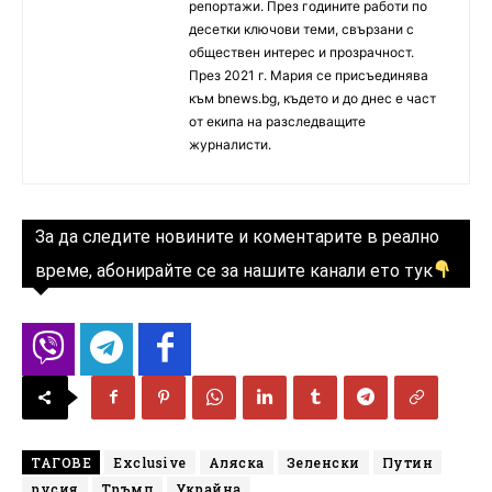
репортажи. През годините работи по
десетки ключови теми, свързани с
обществен интерес и прозрачност.
През 2021 г. Мария се присъединява
към bnews.bg, където и до днес е част
от екипа на разследващите
журналисти.
За да следите новините и коментарите в реално
време, абонирайте се за нашите канали ето тук
ТАГОВЕ
Exclusive
Аляска
Зеленски
Путин
русия
Тръмп
Украйна