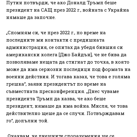
Путин потвърди, че ако Доналд Тръмп беше
президент на САЩ през 2022 г., войната с Украйна
нямаше да започне.
„Спомням си, че през 2022 г., по време на
последните ми контакти с предишната
администрация, се опитах да убедя бившия си
американски колега [Джо Байдън], че не бива да
позволяваме нещата да стигнат до точка, в която
може да има сериозни последици под формата на
военни действия. И тогава казах, че това е голяма
грешка“, заяви президентът по време на
съвместната пресконференция. „Днес чуваме
президента Тръмп да казва, че ако беше
президент, нямаше да има война. Мисля, че това
действително щеше да се случи. Потвърждавам
го“, допълни той.
„Очаквам, че днешните споразумения ще се