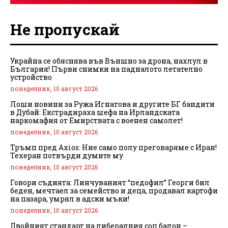
Не пропускай
Украйна се обяснява във Външно за дрона, нахлул в
България! Първи снимки на падналото летателно
устройство
понеделник, 10 август 2026
Лоши новини за Ружа Игнатова и другите БГ бандити
в Дубай: Екстрадираха шефа на Ирландската
наркомафия от Емирствата с военен самолет!
понеделник, 10 август 2026
Тръмп пред Axios: Ние само полу преговаряме с Иран!
Техеран потвърди думите му
понеделник, 10 август 2026
Говори съдията: Линчуваният “педофил” Георги бил
беден, мечтаел за семейство и деца, продавал картофи
на пазара, умрял в адски мъки!
понеделник, 10 август 2026
Двойният стандарт на либералния соц балон –