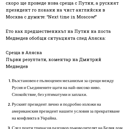
скоро ще проведе нова среща с Путин, а руският
президент го покани на чист английски в
Москва с думите: “Next time in Moscow!”
Ето как предшественикът на Путин на поста
Медведев обобщи ситуацията след Аляска:
Среща в Аляска
Първи резултати, коментар на Дмитрий
Медведев
Възстановен е пълноценен механизъм за срещи между
Русия и Съединените щати на най-високо ниво.
Спокойствие, без ултиматуми и заплахи.
Руският президент лично и подробно изложи на
американския президент нашите условия за прекратяване
на конфликта в Украйна.
След почти тричасов разговор ръководителят на Белия дом