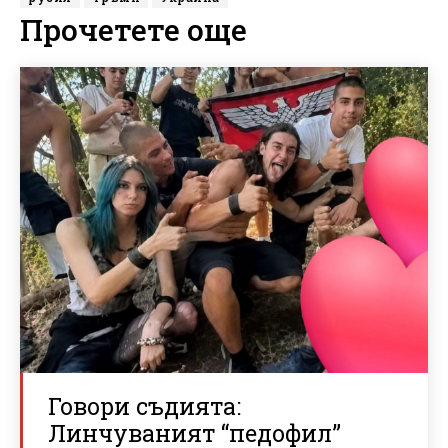
Прочетете още
Говори съдията:
Линчуваният “педофил”