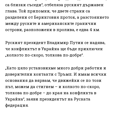
са близки съседи“, отбеляза руският държавен
глава. Той припомни, че двете страни са
разделени от Беринговия проток, а разстоянието
между руските и американските гранични
острови, разположени в пролива, е едва 4 км.
Руският президент Владимир Путин се надява,
че конфликтът в Украйна ще бъде приключен
„колкото по-скоро, толкова по-добре“.
„Като цяло установихме много добри работни и
доверителни контакти с Тръмп. И имам всички
основания да вярвам, че движейки се по този
път, можем да стигнем – и колкото по-скоро,
толкова по-добре – до края на конфликта в
Украйна“, заяви президентът на Руската
федерация.