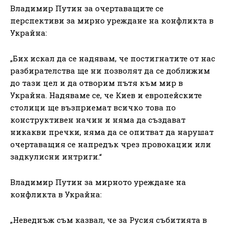
Владимир Путин за очертаващите се
перспективи за мирно уреждане на конфликта в
Украйна:
„Бих искал да се надявам, че постигнатите от нас
разбирателства ще ни позволят да се доближим
до тази цел и да отворим пътя към мир в
Украйна. Надяваме се, че Киев и европейските
столици ще възприемат всичко това по
конструктивен начин и няма да създават
никакви пречки, няма да се опитват да нарушат
очертаващия се напредък чрез провокации или
задкулисни интриги.“
Владимир Путин за мирното уреждане на
конфликта в Украйна:
„Неведнъж съм казвал, че за Русия събитията в