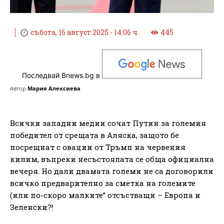
събота, 16 август 2025 - 14:06 ч.
445
Последвай Bnews.bg в
Автор
Мария Алексиева
Всички западни медии сочат Путин за големия
победител от срещата в Аляска, защото бе
посрещнат с овации от Тръмп на червения
килим, въпреки несъстоялата се обща официална
вечеря. Но дали двамата големи не са договорили
всичко предварително за сметка на големите
(или по-скоро малките” отсъстващи – Европа и
Зеленски?!