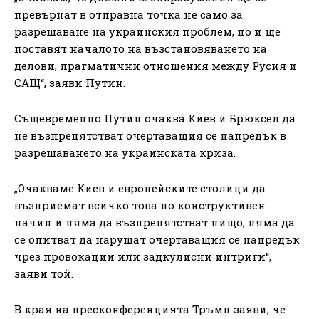
превърнат в отправна точка не само за
разрешаване на украинския проблем, но и ще
поставят началото на възстановяването на
делови, прагматични отношения между Русия и
САЩ“, заяви Путин.
Същевременно Путин очаква Киев и Брюксел да
не възпрепятстват очертаващия се напредък в
разрешаването на украинската криза.
„Очакваме Киев и европейските столици да
възприемат всичко това по конструктивен
начин и няма да възпрепятстват нищо, няма да
се опитват да нарушат очертаващия се напредък
чрез провокации или задкулисни интриги“,
заяви той.
В края на пресконференцията Тръмп заяви, че