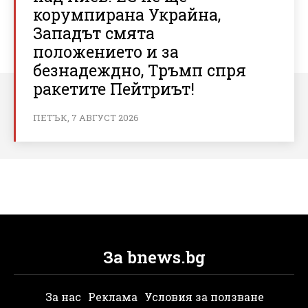
корумпирана Украйна,
Западът смята
положението и за
безнадеждно, Тръмп спря
ракетите Пейтриът!
ПЕТЪК, 7 АВГУСТ 2026
За bnews.bg
За нас
Реклама
Условия за ползване