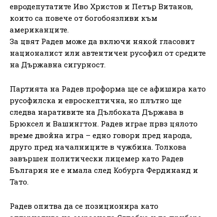
евродепутатите Иво Христов и Петър Витанов,
които са повече от богобоязливи към
американците.
За цвят Радев може да включи някой гласовит
националист или автентичен русофил от средите
на Държавна сигурност.
Партията на Радев проформа ще се афишира като
русофилска и евроскептична, но плътно ще
следва наративите на Дълбоката Държава в
Брюксел и Вашингтон. Радев играе првз цялото
време двойна игра – едно говори пред народа,
друго пред началниците в чужбина. Толкова
завършен политически лицемер като Радев
България не е имала след Кобурга Фердинанд и
Тато.
Радев опитва да се позиционира като