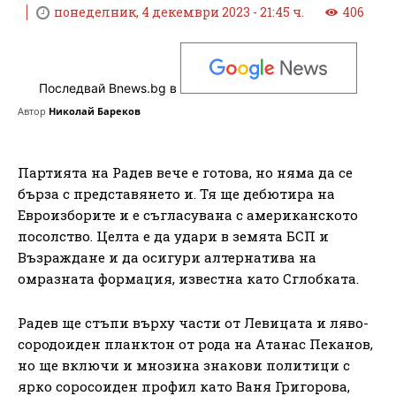
понеделник, 4 декември 2023 - 21:45 ч.
406
Последвай Bnews.bg в
Автор
Николай Бареков
Партията на Радев вече е готова, но няма да се
бърза с представянето и. Тя ще дебютира на
Евроизборите и е съгласувана с американското
посолство. Целта е да удари в земята БСП и
Възраждане и да осигури алтернатива на
омразната формация, известна като Сглобката.
Радев ще стъпи върху части от Левицата и ляво-
сородоиден планктон от рода на Атанас Пеканов,
но ще включи и мнозина знакови политици с
ярко соросоиден профил като Ваня Григорова,