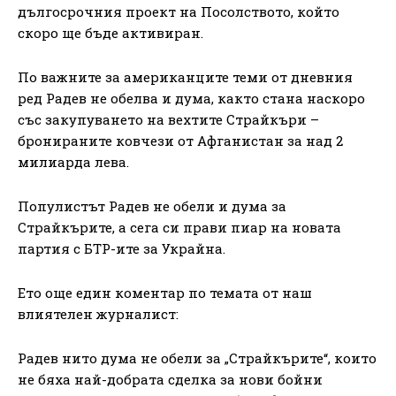
дългосрочния проект на Посолството, който
скоро ще бъде активиран.
По важните за американците теми от дневния
ред Радев не обелва и дума, както стана наскоро
със закупуването на вехтите Страйкъри –
бронираните ковчези от Афганистан за над 2
милиарда лева.
Популистът Радев не обели и дума за
Страйкърите, а сега си прави пиар на новата
партия с БТР-ите за Украйна.
Ето още един коментар по темата от наш
влиятелен журналист:
Радев нито дума не обели за „Страйкърите“, които
не бяха най-добрата сделка за нови бойни