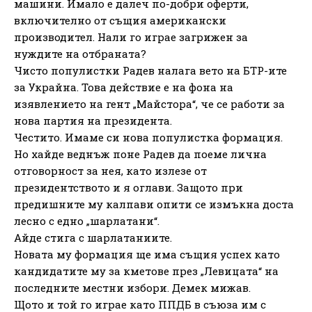
машини. Имало е далеч по-добри оферти,
включително от същия американски
производител. Нали го играе загрижен за
нуждите на отбраната?
Чисто популистки Радев налага вето на БТР-ите
за Украйна. Това действие е на фона на
изявлението на гент „Майстора“, че се работи за
нова партия на президента.
Честито. Имаме си нова популистка формация.
Но хайде веднъж поне Радев да поеме лична
отговорност за нея, като излезе от
президентството и я оглави. Защото при
предишните му калпави опити се измъкна доста
лесно с едно „шарлатани“.
Айде стига с шарлатаниите.
Новата му формация ще има същия успех като
кандидатите му за кметове през „Левицата“ на
последните местни избори. Демек мижав.
Щото и той го играе като ППДБ в съюза им с