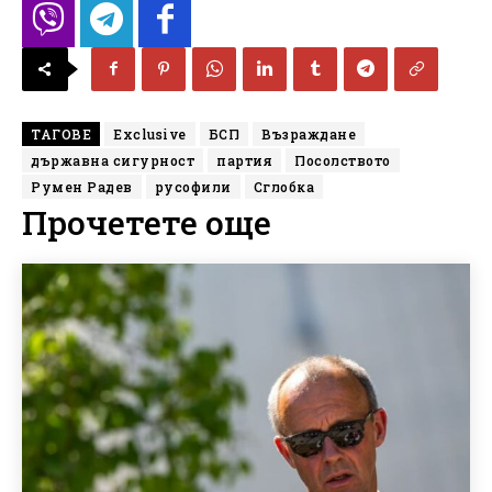
ТАГОВЕ
Exclusive
БСП
Възраждане
държавна сигурност
партия
Посолството
Румен Радев
русофили
Сглобка
Прочетете още