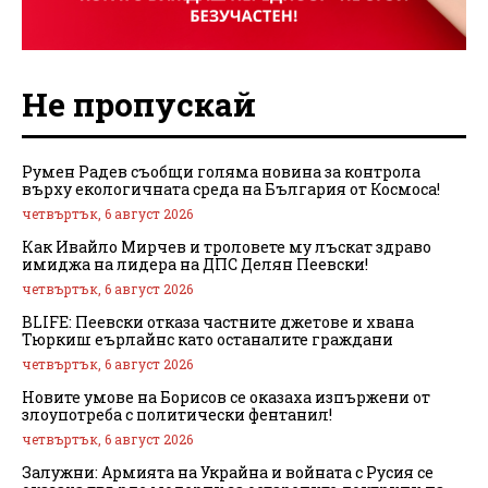
Не пропускай
Румен Радев съобщи голяма новина за контрола
върху екологичната среда на България от Космоса!
четвъртък, 6 август 2026
Как Ивайло Мирчев и троловете му лъскат здраво
имиджа на лидера на ДПС Делян Пеевски!
четвъртък, 6 август 2026
BLIFE: Пеевски отказа частните джетове и хвана
Тюркиш еърлайнс като останалите граждани
четвъртък, 6 август 2026
Новите умове на Борисов се оказаха изпържени от
злоупотреба с политически фентанил!
четвъртък, 6 август 2026
Залужни: Армията на Украйна и войната с Русия се