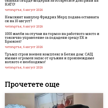
оказаха твърде модерни за остарелите доктрини на
НАТО!
четвъртък, 6 август 2026
Немският канцлер Фридрих Мерц подава оставката
си на 10 август?
четвъртък, 6 август 2026
1000 жалби за случаи на тормоз на работното място и
токсично управление са подадени срещу ЕК в
Брюксел!
четвъртък, 6 август 2026
Тръмп строи военен комплекс в Белия дом: САЩ
имаме огромен запас от оръжия и произвеждаме
колкото е необходимо!
четвъртък, 6 август 2026
Прочетете още