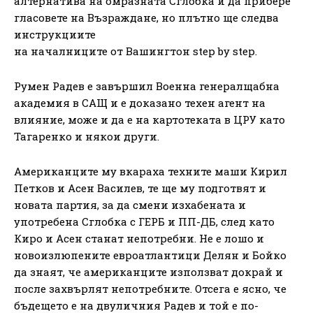
алтернатива на омразната Сглобка и да прибере
гласовете на Възраждане, но плътно ще следва
инструкциите
на началниците от Вашингтон step by step.
Румен Радев е завършил Военна генералщабна
академия в САЩ и е доказано техен агент на
влияние, може и да е на картотеката в ЦРУ като
Тагаренко и някои други.
Американците му вкараха техните маши Кирил
Петков и Асен Василев, те ще му подготвят и
новата партия, за да смени изхабената и
употребена Сглобка с ГЕРБ и ПП-ДБ, след като
Киро и Асен станат непотребни. Не е лошо и
новоизлюпените евроатлантици Делян и Бойко
да знаят, че американците използват докрай и
после захвърлят непотребните. Отсега е ясно, че
бъдещето е на двуличния Радев и той е по-