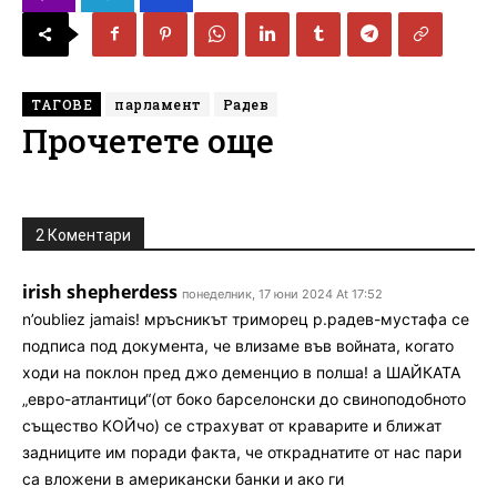
ТАГОВЕ
парламент
Радев
Прочетете още
2 Коментари
irish shepherdess
понеделник, 17 юни 2024 At 17:52
n’oubliez jamais! мръсникът триморец р.радев-мустафа се
подписа под документа, че влизаме във войната, когато
ходи на поклон пред джо деменцио в полша! а ШАЙКАТА
„евро-атлантици“(от боко барселонски до свиноподобното
същество КОЙчо) се страхуват от краварите и ближат
задниците им поради факта, че откраднатите от нас пари
са вложени в американски банки и ако ги