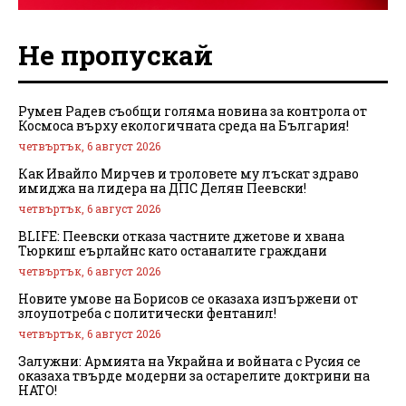
Не пропускай
Румен Радев съобщи голяма новина за контрола от
Космоса върху екологичната среда на България!
четвъртък, 6 август 2026
Как Ивайло Мирчев и троловете му лъскат здраво
имиджа на лидера на ДПС Делян Пеевски!
четвъртък, 6 август 2026
BLIFE: Пеевски отказа частните джетове и хвана
Тюркиш еърлайнс като останалите граждани
четвъртък, 6 август 2026
Новите умове на Борисов се оказаха изпържени от
злоупотреба с политически фентанил!
четвъртък, 6 август 2026
Залужни: Армията на Украйна и войната с Русия се
оказаха твърде модерни за остарелите доктрини на
НАТО!