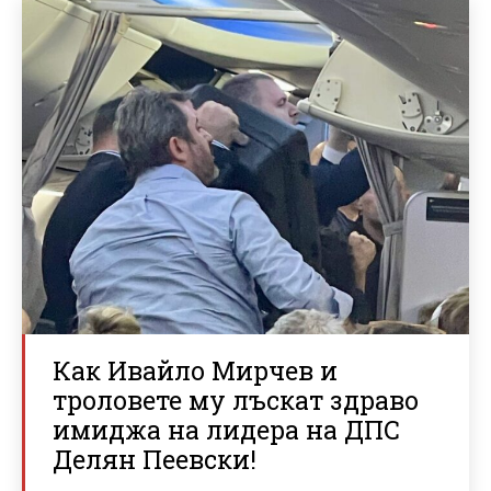
Как Ивайло Мирчев и
троловете му лъскат здраво
имиджа на лидера на ДПС
Делян Пеевски!