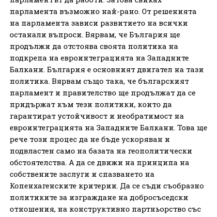
парламента възможно най-рано. От решенията
на парламента зависи развитието на всички
останали въпроси. Вярвам, че България ще
продължи да отстоява своята политика на
подкрепа на евроинтеграцията на Западните
Балкани. България е основният двигател на тази
политика. Вярвам също така, че българският
парламент и правителство ще продължат да се
придържат към тези политики, които да
гарантират устойчивост и необратимост на
евроинтеграцията на Западните Балкани. Това ще
рече този процес да не бъде ускоряван и
подвластен само на базата на геополитически
обстоятелства. А да се движи на принципа на
собствените заслуги и спазването на
Копенхагенските критерии. Да се съди съобразно
политиките за изграждане на добросъседски
отношения, на конструктивно партньорство със