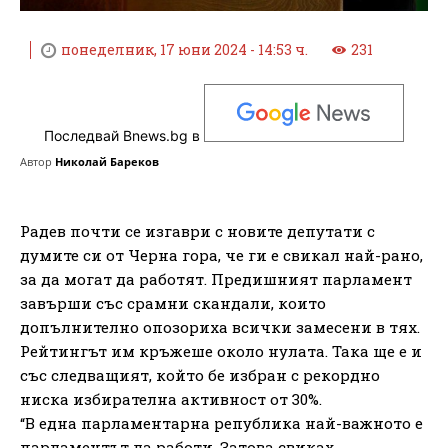
понеделник, 17 юни 2024 - 14:53 ч.
231
Последвай Bnews.bg в
Автор
Николай Бареков
Радев почти се изгаври с новите депутати с
думите си от Черна гора, че ги е свикал най-рано,
за да могат да работят. Предишният парламент
завърши със срамни скандали, които
допълнително опозориха всички замесени в тях.
Рейтингът им кръжеше около нулата. Така ще е и
със следващият, който бе избран с рекордно
ниска избирателна активност от 30%.
“В една парламентарна република най-важното е
парламентът да работи. Затова свиках