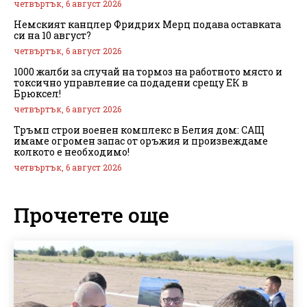
четвъртък, 6 август 2026
Немският канцлер Фридрих Мерц подава оставката
си на 10 август?
четвъртък, 6 август 2026
1000 жалби за случай на тормоз на работното място и
токсично управление са подадени срещу ЕК в
Брюксел!
четвъртък, 6 август 2026
Тръмп строи военен комплекс в Белия дом: САЩ
имаме огромен запас от оръжия и произвеждаме
колкото е необходимо!
четвъртък, 6 август 2026
Прочетете още