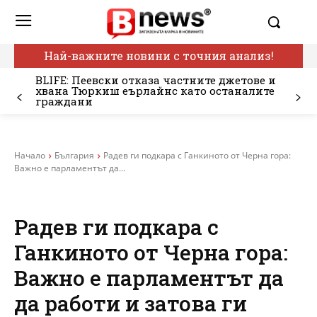
Най-важните новини с точния анализ!
BLIFE: Пеевски отказа частните джетове и
хвана Тюркиш еърлайнс като останалите
граждани
Начало
България
Радев ги подкара с Ганкиното от Черна гора:
Важно е парламентът да...
Радев ги подкара с
Ганкиното от Черна гора:
Важно е парламентът да
да работи и затова ги