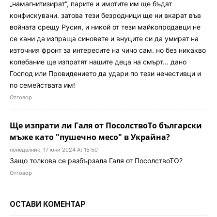
„намагнитизират“, парите и имотите им ще бъдат
конфискувани. затова тези безродници ще ни вкарат във
войната срещу Русия, и никой от тези майкопродавци не
се кани да изпраща синовете и внуците си да умират на
източния фронт за интересите на чичо сам. но без никакво
колебание ще изпратят нашите деца на смърт… дано
Господ или Провидението да удари по тези нечестивци и
по семействата им!
Отговор
Ще изпрати ли Галя от ПосолствоТо български
мъже като "пушечно месо" в Украйна?
понеделник, 17 юни 2024 At 15:50
Защо толкова се разбързала Галя от ПосолствоТО?
Отговор
ОСТАВИ КОМЕНТАР