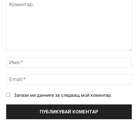
Коментар:
Им
Ema
Запази ми данните за следващ мой коментар.