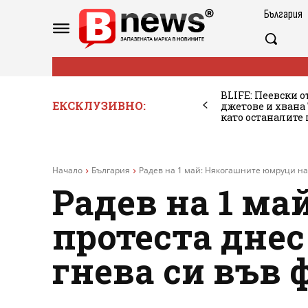
България
BLIFE: Пеевски о
ЕКСКЛУЗИВНО:
джетове и хван
като останалите
Начало
България
Радев на 1 май: Някогашните юмруци на 
Радев на 1 м
протеста дне
гнева си във 