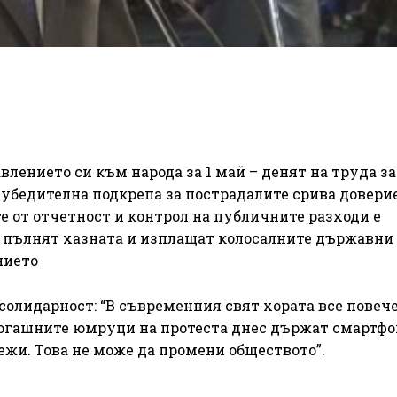
ението си към народа за 1 май – денят на труда за
 убедителна подкрепа за пострадалите срива довери
е от отчетност и контрол на публичните разходи е
о пълнят хазната и изплащат колосалните държавни
нието
 солидарност: “В съвременния свят хората все повеч
когашните юмруци на протеста днес държат смартфо
ежи. Това не може да промени обществото”.