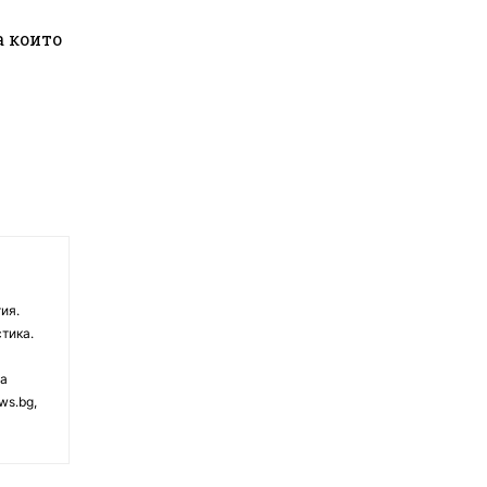
а които
ия.
тика.
на
ws.bg,