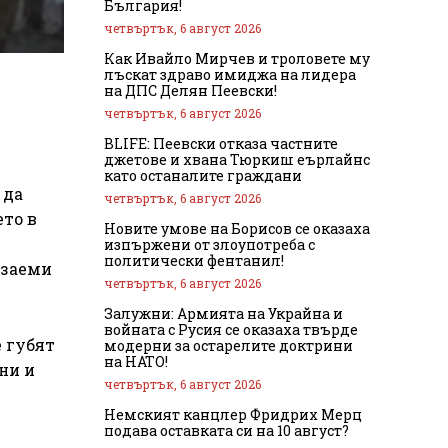
България!
четвъртък, 6 август 2026
Как Ивайло Мирчев и троловете му
лъскат здраво имиджа на лидера
на ДПС Делян Пеевски!
четвъртък, 6 август 2026
BLIFE: Пеевски отказа частните
джетове и хвана Тюркиш еърлайнс
като останалите граждани
 да
четвъртък, 6 август 2026
ето в
Новите умове на Борисов се оказаха
изпържени от злоупотреба с
политически фентанил!
 заеми
четвъртък, 6 август 2026
Залужни: Армията на Украйна и
войната с Русия се оказаха твърде
е губят
модерни за остарелите доктрини
на НАТО!
ни и
четвъртък, 6 август 2026
Немският канцлер Фридрих Мерц
подава оставката си на 10 август?