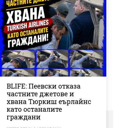
BLIFE: Пеевски отказа
частните джетове и
хвана Тюркиш еърлайнс
като останалите
граждани