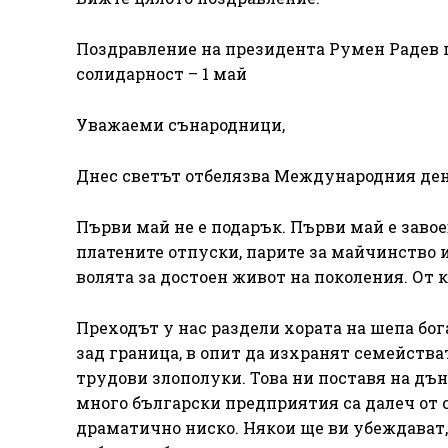
Поздравление на президента Румен Радев 
солидарност – 1 май
Уважаеми сънародници,
Днес светът отбелязва Международния ден 
Първи май не е подарък. Първи май е заво
платените отпуски, парите за майчинство и
волята за достоен живот на поколения. От к
Преходът у нас раздели хората на шепа бог
зад граница, в опит да изхранят семейства
трудови злополуки. Това ни поставя на дън
много български предприятия са далеч от 
драматично ниско. Някои ще ви убеждават,