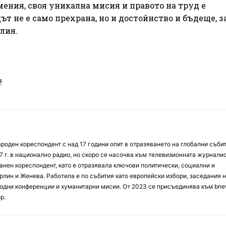
ения, своя уникална мисия и правото на труд е
т не е само прехрана, но и достойнство и бъдеще, з
лия.
!
оден кореспондент с над 17 години опит в отразяването на глобални събит
7 г. в национално радио, но скоро се насочва към телевизионната журналис
анен кореспондент, като е отразявала ключови политически, социални и
лин и Женева. Работила е по събития като европейски избори, заседания 
дни конференции и хуманитарни мисии. От 2023 се присъединява към bne
р.