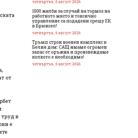
четвъртък, 6 август 2026
1000 жалби за случай на тормоз на
ската
работното място и токсично
управление са подадени срещу ЕК
в Брюксел!
четвъртък, 6 август 2026
Тръмп строи военен комплекс в
Белия дом: САЩ имаме огромен
запас от оръжия и произвеждаме
колкото е необходимо!
четвъртък, 6 август 2026
,
ат от
рбет
и
 труд в
они е
ите