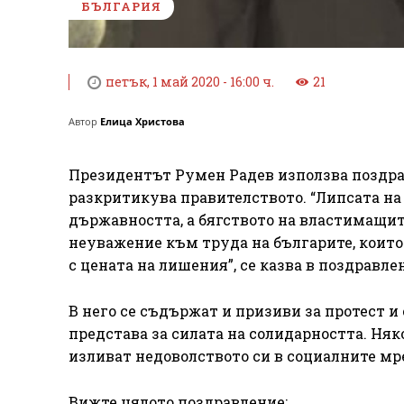
БЪЛГАРИЯ
петък, 1 май 2020 - 16:00 ч.
21
Автор
Елица Христова
Президентът Румен Радев използва поздравл
разкритикува правителството. “Липсата на
държавността, а бягството на властимащит
неуважение към труда на българите, коит
с цената на лишения”, се казва в поздравле
В него се съдържат и призиви за протест и
представа за силата на солидарността. Ня
изливат недоволството си в социалните мр
Вижте цялото поздравление: