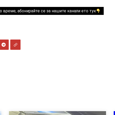
о време, абонирайте се за нашите канали ето тук