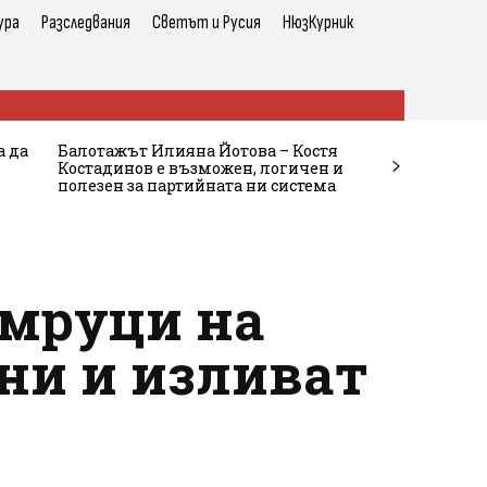
ура
Разследвания
Светът и Русия
НюзКурник
а да
Балотажът Илияна Йотова – Костя
Костадинов е възможен, логичен и
полезен за партийната ни система
юмруци на
ни и изливат