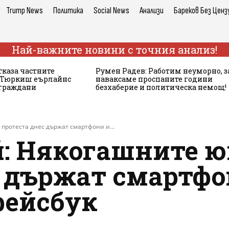
Trump News
Политика
Social News
Анализи
Бареков Без Ценз
Най-важните новини с точния анализ!
тказа частните
Румен Радев: Работим неуморно, з
а Тюркиш еърлайнс
наваксаме проспаните години
 граждани
безхаберие и политическа немощ!
протеста днес държат смартфони и...
ай: Някогашните 
с държат смартфо
фейсбук