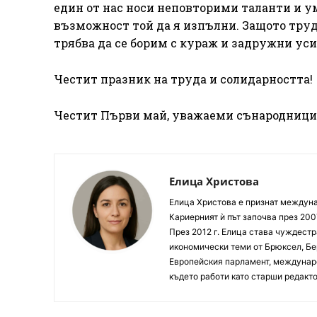
един от нас носи неповторими таланти и ум
възможност той да я изпълни. Защото трудъ
трябва да се борим с кураж и задружни уси
Честит празник на труда и солидарността!
Честит Първи май, уважаеми сънародници
Елица Христова
Елица Христова е признат междунар
Кариерният ѝ път започва през 200
През 2012 г. Елица става чуждестр
икономически теми от Брюксел, Бер
Европейския парламент, междунаро
където работи като старши редакто