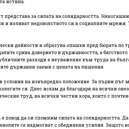
та истина.
ят представа за силата на солидарността. Някогашни
 и изливат недоволството си в социалните мрежи. 
ески дейности и образува опашки пред бюрата по т
алите срива доверието в държавността, а бягството
убличните разходи е неуважение към труда на бълг
ните държавни заеми с цената на лишения.
 в условия на извънредно положение. За първи път 
колегите си. Днес искам да благодаря на всички онез
ческия труд, на всички честни хора, които с почтен
 е повод да си спомним силата на солидарността. Да
еволите се надмогват с обединени усилия. Защото в