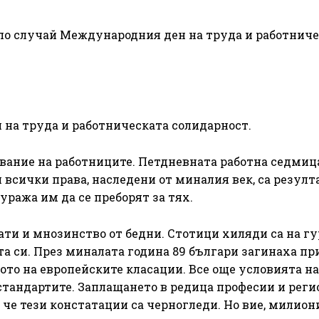
по случай Международния ден на труда и работниче
на труда и работническата солидарност.
евание на работниците. Петдневната работна седмица
 всички права, наследени от миналия век, са резулт
уража им да се преборят за тях.
ати и мнозинство от бедни. Стотици хиляди са на гу
та си. През миналата година 89 българи загинаха пр
ото на европейските класации. Все още условията на
стандартите. Заплащането в редица професии и реги
 че тези констатации са черногледи. Но вие, милион