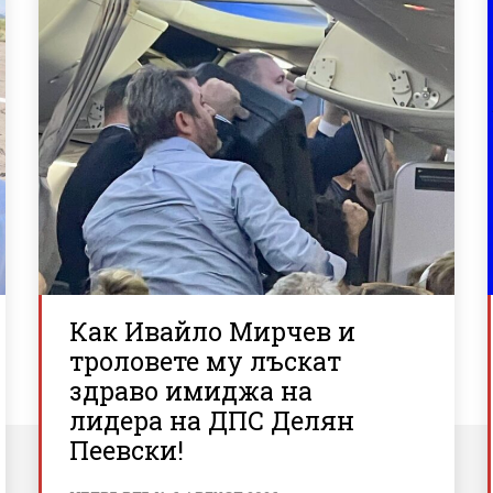
Как Ивайло Мирчев и
троловете му лъскат
здраво имиджа на
лидера на ДПС Делян
Пеевски!