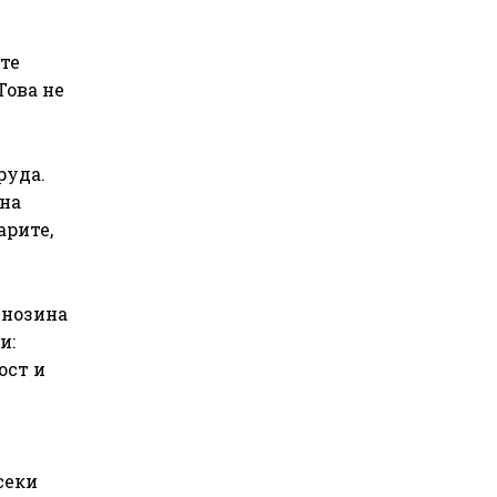
те
Това не
руда.
 на
арите,
мнозина
и:
ост и
секи