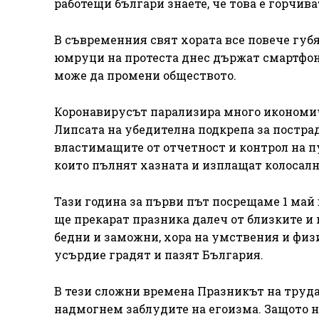
работещи българи знаете, че това е горчива
В съвременния свят хората все повече губ
юмруци на протеста днес държат смартфони
може да промени обществото.
Коронавирусът парализира много икономич
Липсата на убедителна подкрепа за пострад
властимащите от отчетност и контрол на п
които пълнят хазната и изплащат колосал
Тази година за първи път посрещаме 1 май
ще прекарат празника далеч от близките и 
бедни и заможни, хора на умствения и физи
усърдие градят и пазят България.
В тези сложни времена Празникът на труда
надмогнем заблудите на егоизма. Защото н