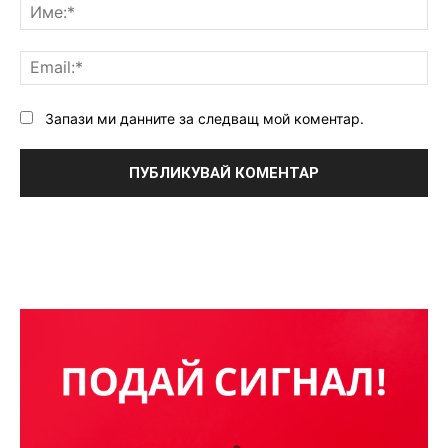
Им
Ema
Запази ми данните за следващ мой коментар.