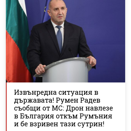
Извънредна ситуация в
държавата! Румен Радев
съобщи от МС: Дрон навлезе
в България откъм Румъния
и бе взривен тази сутрин!