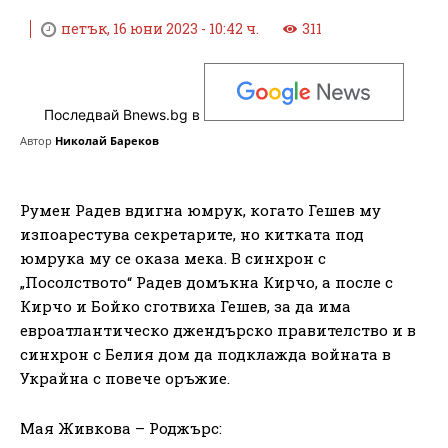
петък, 16 юни 2023 - 10:42 ч.
311
Последвай Bnews.bg в
Автор
Николай Бареков
Румен Радев вдигна юмрук, когато Гешев му
изпоарестува секретарите, но китката под
юмрука му се оказа мека. В синхрон с
„Посолството“ Радев домъкна Кирчо, а после с
Кирчо и Бойко сготвиха Гешев, за да има
евроатлантическо джендърско правителство и в
синхрон с Белия дом да подклажда войната в
Украйна с повече оръжие.
Мая Живкова – Роджърс: