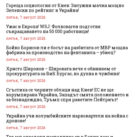
Гореща социология от Киев: Залужни мачка мощно
Зеленски по рейтинг в Украйна!
петък, 7 август 2026
Ужас в Европа! WSJ: Фолксваген подготвя
съкращаването на 50 000 работници!
петък, 7 август 2026
Бойко Борисов ли е босът на разбитата от МВР мощна
фабрика за производство на фентанила – убиец?
петък, 7 август 2026
Христо Широков – Широката вече е обвиняем от
прокуратурата за ВиК Бургас, но духна в чужбина!
петък, 7 август 2026
Сгъстиха се черните облаци над Киев! ЕС не ще
корумпирана Украйна, Западът смята положението и
за безнадеждно, Тръмп спря ракетите Пейтриът!
петък, 7 август 2026
Украйна учи колумбийските наркокартели на война с
дронове!
петък, 7 август 2026
Тръмп определи наследника си в Белия дом и