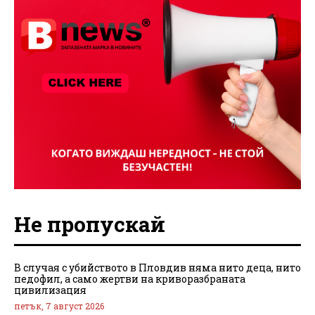
Не пропускай
В случая с убийството в Пловдив няма нито деца, нито
педофил, а само жертви на криворазбраната
цивилизация
петък, 7 август 2026