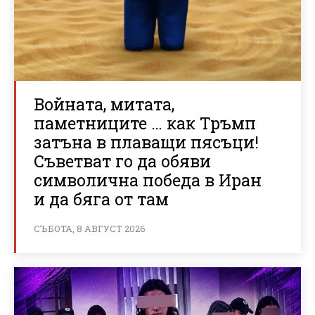
Войната, митата,
паметниците … как Тръмп
затъна в плаващи пясъци!
Съветват го да обяви
символична победа в Иран
и да бяга от там
СЪБОТА, 8 АВГУСТ 2026