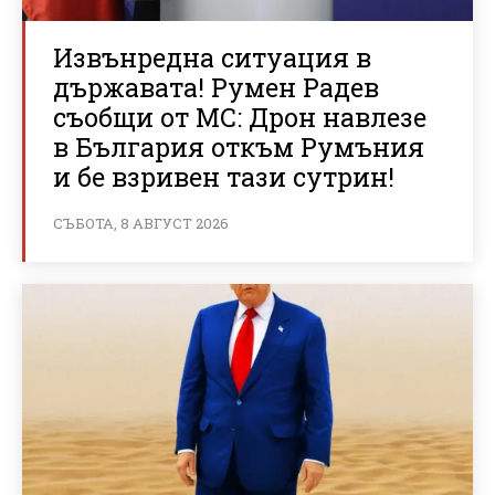
Извънредна ситуация в
държавата! Румен Радев
съобщи от МС: Дрон навлезе
в България откъм Румъния
и бе взривен тази сутрин!
СЪБОТА, 8 АВГУСТ 2026