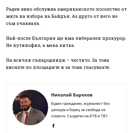
Радев явно обслужва американското посолство от
мига на избора на Байдън. Аз друго от него не
съм очаквала.
Най-после България ще има либерален прокурор.
Не путинофил, а мека китка.
На всички сънародници – честито. За това
висяхте по площадите и за това гласувахте.
Николай Бареков
Буден гражданин, журналист без
цензура и борец за свобода на
словото. Създател на БТВ и ТВ7.