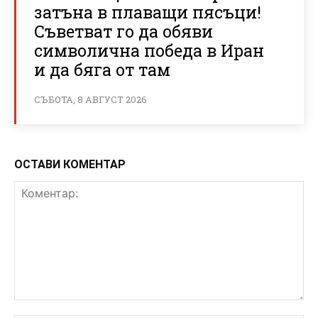
затъна в плаващи пясъци!
Съветват го да обяви
символична победа в Иран
и да бяга от там
СЪБОТА, 8 АВГУСТ 2026
ОСТАВИ КОМЕНТАР
Коментар: