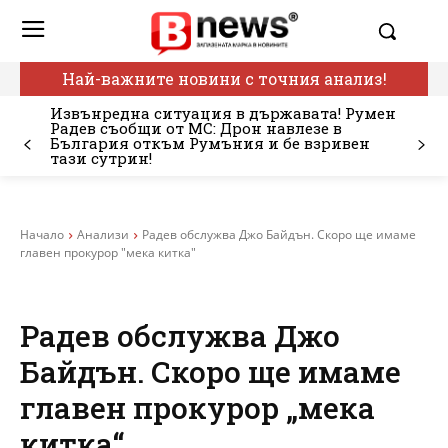
Най-важните новини с точния анализ!
Извънредна ситуация в държавата! Румен
Радев съобщи от МС: Дрон навлезе в
България откъм Румъния и бе взривен
тази сутрин!
Начало
Анализи
Радев обслужва Джо Байдън. Скоро ще имаме
главен прокурор "мека китка"
Радев обслужва Джо
Байдън. Скоро ще имаме
главен прокурор „мека
китка“