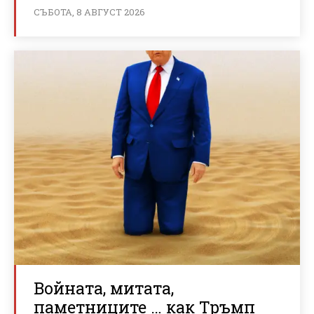
СЪБОТА, 8 АВГУСТ 2026
Войната, митата,
паметниците … как Тръмп