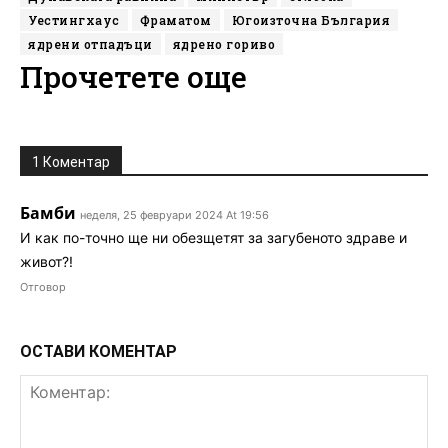
Уестингхаус
Фраматом
Югоизточна България
ядрени отпадъци
ядрено гориво
Прочетете още
1 Коментар
Бамби
неделя, 25 февруари 2024 At 19:56
И как по-точно ще ни обезщетят за загубеното здраве и
живот?!
Отговор
ОСТАВИ КОМЕНТАР