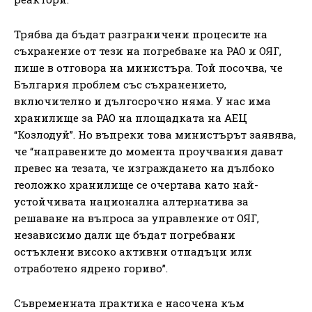
Трябва да бъдат разграничени процесите на
съхранение от тези на погребване на РАО и ОЯГ,
пише в отговора на министъра. Той посочва, че
България проблем със съхранението,
включително и дългосрочно няма. У нас има
хранилище за РАО на площадката на АЕЦ
“Козлодуй”. Но въпреки това министърът заявява,
че “направените до момента проучвания дават
превес на тезата, че изграждането на дълбоко
геоложко хранилище се очертава като най-
устойчивата национална алтернатива за
решаване на въпроса за управление от ОЯГ,
независимо дали ще бъдат погребвани
остъклени високо активни отпадъци или
отработено ядрено гориво”.
Съвременната практика е насочена към