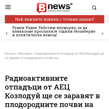
Най-важните новини с точния анализ!
Румен Радев: Работим неуморно, за да
наваксаме проспаните години безхаберие
и политическа немощ!
Начало
България
Радиоактивните отпадъци от АЕЦ Козлодуй ще
се заравят в плодородните почви на...
Радиоактивните
отпадъци от АЕЦ
Козлодуй ще се заравят в
плодородните почви на