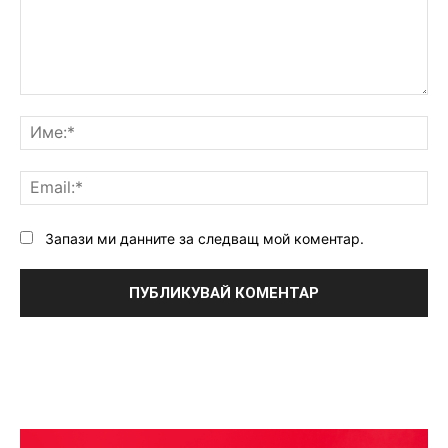
Коментар:
Им
Ema
Запази ми данните за следващ мой коментар.