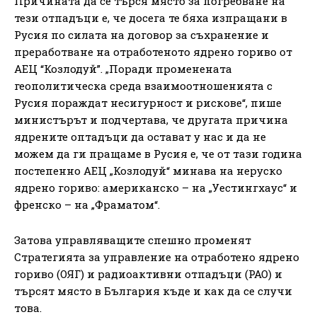
Причината да се търся място за погребване на
тези отпадъци е, че досега те бяха изпращани в
Русия по силата на договор за съхранение и
преработване на отработеното ядрено гориво от
АЕЦ “Козлодуй”. „Поради променената
геополитическа среда взаимоотношенията с
Русия пораждат несигурност и рискове“, пише
министърът и подчертава, че другата причина
ядрените оптадъци да остават у нас и да не
можем да ги пращаме в Русия е, че от тази година
постепенно АЕЦ „Козлодуй“ минава на неруско
ядрено гориво: американско – на „Уестингхаус“ и
френско – на „Фраматом“.
Затова управляващите спешно променят
Стратегията за управление на отработено ядрено
гориво (ОЯГ) и радиоактивни отпадъци (РАО) и
търсят място в България къде и как да се случи
това.