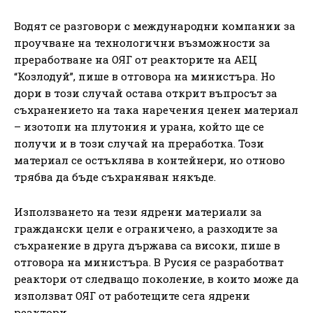
Водят се разговори с международни компании за
проучване на технологични възможности за
преработване на ОЯГ от реакторите на АЕЦ
“Козлодуй”, пише в отговора на министъра. Но
дори в този случай остава открит въпросът за
съхранението на така наречения ценен материал
– изотопи на плутония и урана, който ще се
получи и в този случай на преработка. Този
материал се остъклява в контейнери, но отново
трябва да бъде съхраняван някъде.
Използването на тези ядрени материали за
граждански цели е ограничено, а разходите за
съхранение в друга държава са високи, пише в
отговора на министъра. В Русия се разработват
реактори от следващо поколение, в които може да
използват ОЯГ от работещите сега ядрени
реактори.