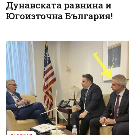
Дунавската равнина и
Югоизточна България!