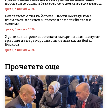
проспаните години безхаберие и политическа немощ!
сряда, 5 август 2026
Балотажът Илияна Йотова – Костя Костадинов е
възможен, логичен и полезен за партийната ни
система
сряда, 5 август 2026
Хроника на предизвестената смърт на един депутат,
тръгнал да пере корупционния имидж на Бойко
Борисов
сряда, 5 август 2026
Прочетете още