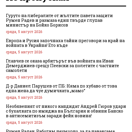
Гуруто на либералите от жълтите павета защити
Румен Радев и размаза един твърде глупав
министър на Бойко Борисов
сряда, 5 август 2026
Европа и Русия започнаха тайни преговори за край на
войната в Украйна! Ето къде
сряда, 5 август 2026
Главчев се оказа арбитърът във войната на Иван
Демерджиев срещу Пеевски за полетите с частните
самолети
сряда, 5 август 2026
Д-р Даниел Парушев от ПБ: Няма по хубаво от това
една жена да чуе думичката „мамо“
сряда, 5 август 2026
Необявеният от никого кандидат Андрей Гюров удари
с бухалката по имиджа на България и обвини Банско
в антисемитизъм заради фейк новина!
сряда, 5 август 2026
Румен Радев: Работим неуморно, за да наваксаме