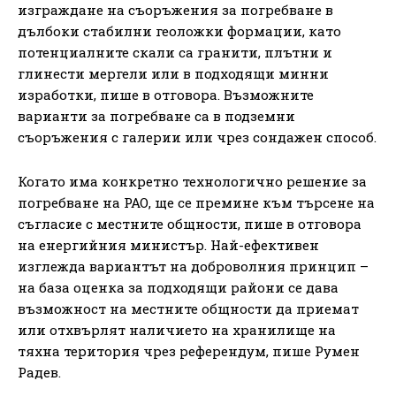
изграждане на съоръжения за погребване в
дълбоки стабилни геоложки формации, като
потенциалните скали са гранити, плътни и
глинести мергели или в подходящи минни
изработки, пише в отговора. Възможните
варианти за погребване са в подземни
съоръжения с галерии или чрез сондажен способ.
Когато има конкретно технологично решение за
погребване на РАО, ще се премине към търсене на
съгласие с местните общности, пише в отговора
на енергийния министър. Най-ефективен
изглежда вариантът на доброволния принцип –
на база оценка за подходящи райони се дава
възможност на местните общности да приемат
или отхвърлят наличието на хранилище на
тяхна територия чрез референдум, пише Румен
Радев.