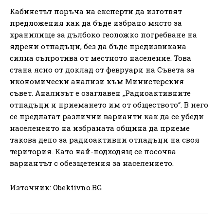
Кабинетът поръча на експерти да изготвят
предложения как да бъде избрано място за
хранилище за дълбоко геоложко погребване на
ядрени отпадъци, без да бъде предизвикана
силна съпротива от местното население. Това
стана ясно от доклад от февруари на Съвета за
икономически анализи към Министерския
съвет. Анализът е озаглавен „Радиоактивните
отпадъци и приемането им от обществото“. В него
се предлагат различни варианти как да се убеди
населенеито на избраната община да приеме
такова депо за радиоактивни отпадъци на своя
територия. Като най-подходящ се посочва
вариантът с обезщетения за населението.
Източник: Obektivno.BG