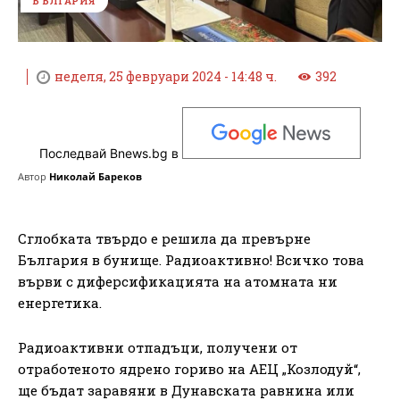
БЪЛГАРИЯ
неделя, 25 февруари 2024 - 14:48 ч.
392
Последвай Bnews.bg в
Автор
Николай Бареков
Сглобката твърдо е решила да превърне
България в бунище. Радиоактивно! Всичко това
върви с диферсификацията на атомната ни
енергетика.
Радиоактивни отпадъци, получени от
отработеното ядрено гориво на АЕЦ „Козлодуй“,
ще бъдат заравяни в Дунавската равнина или