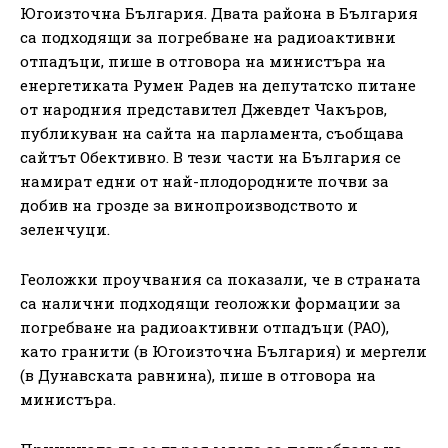
Югоизточна България. Двата района в България
са подходящи за погребване на радиоактивни
отпадъци, пише в отговора на министъра на
енергетиката Румен Радев на депутатско питане
от народния представител Джевдет Чакъров,
публикуван на сайта на парламента, съобщава
сайтът Обективно. В тези части на България се
намират едни от най-плодородните почви за
добив на грозде за винопроизводството и
зеленчуци.
Геоложки проучвания са показали, че в страната
са налични подходящи геоложки формации за
погребване на радиоактивни отпадъци (РАО),
като гранити (в Югоизточна България) и мергели
(в Дунавската равнина), пише в отговора на
министъра.