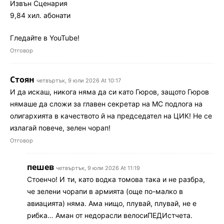
Извън Сценария
9,84 хил. абонати
Гледайте в YouTube!
Отговор
Стоян
четвъртък, 9 юли 2026 At 10:17
И да искаш, никога няма да си като Гюров, защото Гюров
нямаше да сложи за главен секретар на МС подлога на
олигархията в качеството й на председател на ЦИК! Не се
излагай повече, зелен чорап!
Отговор
пешев
четвъртък, 9 юли 2026 At 11:19
Стоенчо! И ти, като водка томова така и не разбра,
че зелени чорапи в армията (още по-малко в
авиацията) няма. Ама нищо, плувай, плувай, не е
рибка… Аман от недорасли велосиПЕДИстчета.