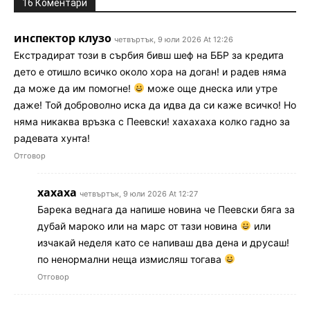
16 Коментари
инспектор клузо
четвъртък, 9 юли 2026 At 12:26
Екстрадират този в сърбия бивш шеф на ББР за кредита
дето е отишло всичко около хора на доган! и радев няма
да може да им помогне!
може още днеска или утре
даже! Той доброволно иска да идва да си каже всичко! Но
няма никаква връзка с Пеевски! хахахаха колко гадно за
радевата хунта!
Отговор
хахаха
четвъртък, 9 юли 2026 At 12:27
Барека веднага да напише новина че Пеевски бяга за
дубай мароко или на марс от тази новина
или
изчакай неделя като се напиваш два дена и друсаш!
по ненормални неща измисляш тогава
Отговор