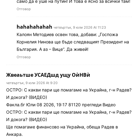
само да е уше на путин! И това е ясно за всички там!
Отговор
hahahahahah
четвъртък, 9 юли 2026 At 11:23
Калоян Методиев освен това, добави: „Госпожа
Корнелия Нинова ще бъде следващият Президент на
България. А аз – Вице“. Да живей!
Отговор
Жвеаьтше УСАЕДшд ущу ОѝНВѝ
четвъртък, 9 юли 2026 At 9:20
ОСТРО: С какви пари ще помагаме на Украйна, г-н Радев?
И докога? (ВИДЕО)
Факла.бг Юли 08 2026, 19:17 81120 прегледи Видео
ОСТРО: С какви пари ще помагаме на Украйна, г-н Радев?
И докога? (ВИДЕО)
Ще помагаме финансово на Украйна, обеща Радев в
Анкара.