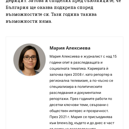
дефицит. Затова и споделих пред съюзниците, че
България ще оказва подкрепа според
възможностите си. Тази година такива
възможности няма.
Мария Алексиева
Мария Алексиева е журналист с над 15
години опит в разследващата и
социалната тематика. Кариерата ѝ
започва през 2008 г. като репортер в
регионална телевизия, а по-късно се
специализира в политическите
разследвания и документални
репортажи. През годините работи по
десетки ключови теми, свързани с
обществен интерес и прозрачност.
През 2021 г. Мария се присъединява
към bnews.bg, където и до днес е част
от екипа на разследващите