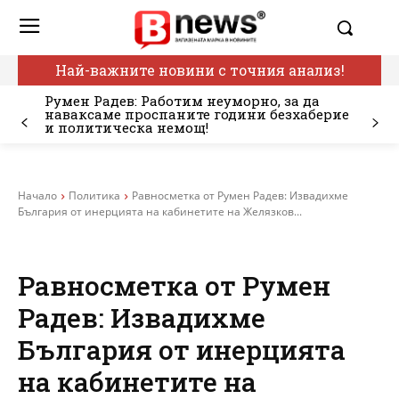
Най-важните новини с точния анализ!
Румен Радев: Работим неуморно, за да
наваксаме проспаните години безхаберие
и политическа немощ!
Начало
Политика
Равносметка от Румен Радев: Извадихме
България от инерцията на кабинетите на Желязков...
Равносметка от Румен
Радев: Извадихме
България от инерцията
на кабинетите на