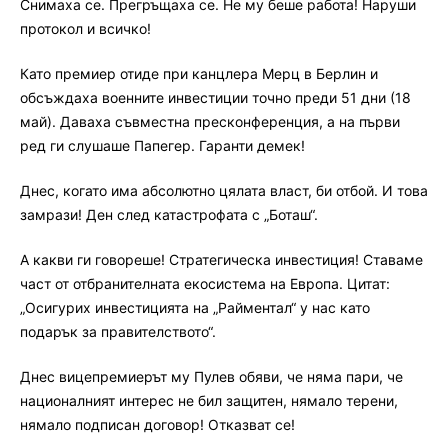
Снимаха се. Прегръщаха се. Не му беше работа! Наруши
протокол и всичко!
Като премиер отиде при канцлера Мерц в Берлин и
обсъждаха военните инвестиции точно преди 51 дни (18
май). Даваха съвместна пресконференция, а на първи
ред ги слушаше Папегер. Гаранти демек!
Днес, когато има абсолютно цялата власт, би отбой. И това
замрази! Ден след катастрофата с „Боташ“.
А какви ги говореше! Стратегическа инвестиция! Ставаме
част от отбранителната екосистема на Европа. Цитат:
„Осигурих инвестицията на „Райментал“ у нас като
подарък за правителството“.
Днес вицепремиерът му Пулев обяви, че няма пари, че
националният интерес не бил защитен, нямало терени,
нямало подписан договор! Отказват се!