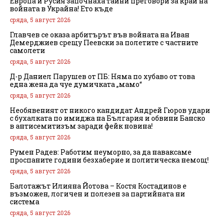
Европа и Русия започнаха тайни преговори за край на
войната в Украйна! Ето къде
сряда, 5 август 2026
Главчев се оказа арбитърът във войната на Иван
Демерджиев срещу Пеевски за полетите с частните
самолети
сряда, 5 август 2026
Д-р Даниел Парушев от ПБ: Няма по хубаво от това
една жена да чуе думичката „мамо“
сряда, 5 август 2026
Необявеният от никого кандидат Андрей Гюров удари
с бухалката по имиджа на България и обвини Банско
в антисемитизъм заради фейк новина!
сряда, 5 август 2026
Румен Радев: Работим неуморно, за да наваксаме
проспаните години безхаберие и политическа немощ!
сряда, 5 август 2026
Балотажът Илияна Йотова – Костя Костадинов е
възможен, логичен и полезен за партийната ни
система
сряда, 5 август 2026