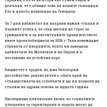
допълни, че е обявил това на нашите съюзници.
Ето и цялото изявление на Генерала:
За 7 дни кабинетът ни направи важни стъпки и
първият успех е, че след месеци на стрес за
гражданите и за институциите правителството
внесе проектобюджета за 2026 г. Така извеждаме
страната от инерцията, която ни завещаха
кабинетите на Желязков и на Гюров и я
поставяме на устойчив курс.
Бюджетът е труден, но има безспорни
достойнства: реалистичен е, слага край на
стъкмистиката на сглобките и ще ни позволи да
стъпим на здрава основа за идната година.
Наследихме плячкосана хазна, но социалните
плащания са гарантирани и хората могат да