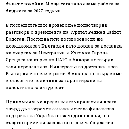
бъдат спокойни. И още сега започваме работа за
бюджета за 2027 година.
В последните дни проведохме ползотворни
разговори с президента на Турция Реджеп Тайип
Ердоган. Постигнатите договорености ще
позиционират България като портал за доставка
на енергия за Централна и Източна Европа.
Срещата на върха на НАТО в Анкара потвърди
тази перспектива. Иинтересът за доставки през
България е голям и расте. В Анкара потвърдихме
и съюзните политики за гарантиране на
колективната сигурност.
Припомням, че предишните управления поеха
твърд дългосрочен ангажимент за финансова
подкрепа на Украйна с ежегодни вноски, а в
същото време ни завещаха огромен бюджетен