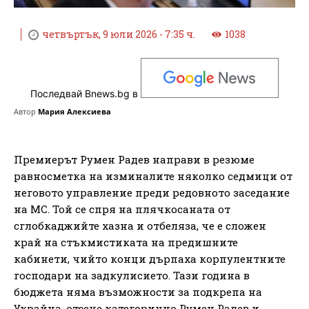
четвъртък, 9 юли 2026 - 7:35 ч.
1038
Последвай Bnews.bg в
Автор
Мария Алексиева
Премиерът Румен Радев направи в резюме
равносметка на изминалите няколко седмици от
неговото управление преди редовното заседание
на МС. Той се спря на плячкосаната от
сглобкаджийте хазна и отбеляза, че е сложен
край на стъкмистиката на предишните
кабинети, чийто конци дърпаха корпулентните
господари на задкулисието. Тази година в
бюджета няма възможности за подкрепа на
Украйна, отсече категорично Румен Радев и