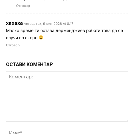
Отговор
хахаха
четвъртък, 9 юли 2026 At 8:17
Малко време ти остава дерменджиев работи това да се
случи по скоро
Отговор
ОСТАВИ КОМЕНТАР
Коментар:
Им