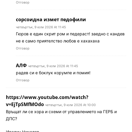
Отговор
сорсоидна измет педофили
четвъртък, 9 юли 2026 At 11:45
Гюров е един скрит ром и педераст! заедно с кандев
не е само приятелство любов е хахахаха
Отговор
АЛФ
четвъртък, 9 юли 2026 At 11:45
радев си е боклук корумпе и помия!
Отговор
https://www.youtube.com/watch?
v=EjTpSMfMOdo
четвъртък, 9 юли 2026 At 10:00
Връщат ли се хора и схеми от управлението на ГЕРБ и
ДПС?
Ивелин Николов