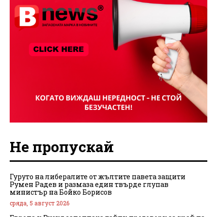
Не пропускай
Гуруто на либералите от жълтите павета защити
Румен Радев и размаза един твърде глупав
министър на Бойко Борисов
сряда, 5 август 2026