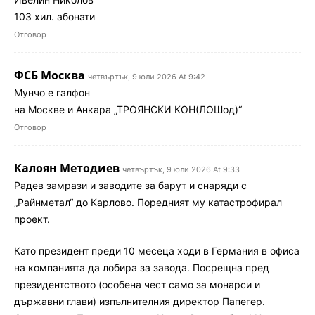
103 хил. абонати
Отговор
ФСБ Москва
четвъртък, 9 юли 2026 At 9:42
Мунчо е галфон
на Москве и Анкара „ТРОЯНСКИ КОН(ЛОШод)“
Отговор
Калоян Методиев
четвъртък, 9 юли 2026 At 9:33
Радев замрази и заводите за барут и снаряди с
„Райнметал“ до Карлово. Поредният му катастрофирал
проект.
Като президент преди 10 месеца ходи в Германия в офиса
на компанията да лобира за завода. Посрещна пред
президентството (особена чест само за монарси и
държавни глави) изпълнителния директор Папегер.