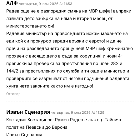
АЛФ
четвъртък, 9 юли 2026 At 11:53
Радев още не е разпоредил смяна на МВР шефа! въпреки
лайната дето забърка на няма и втория месец от
министерстването си!
Радевия министър на правосъдието искам махането на
еди кой си прокурор заради връзки с еврото! и да не
пречи на разследването срещу нея! МВР шеф криминално
проявен с висящо дело в съда за корупция! и нови 4-
преписки за проверка за престъпления по член 282 и
144/2 за престъпления по служба и тн още е министър и
проверките се извръшват от негови подчинени! радевата
хунта чете законите както им е изгодно!
Отговор
Извън Сценария
четвъртък, 9 юли 2026 At 11:29
Костадин Костадинов: Румен Радев е лъжец. Тайният
полет на Пеевски до Верона
Извън Сценария