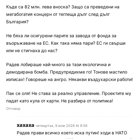
Къде са 82 млн. лева вноска? Защо са преведени на
мегабогатия концерн от теглеща дълг след дълг
България?
Не бяха ли осигурени парите за завода от фонда за
въоръжаване на ЕС. Как така няма пари? ЕС ги свърши
или не стигнаха до нас?
Радев лобираше най-много за тази екологична и
демодирана бомба. Предупредихме го! Тонове мастило
изписах! Говореше на ангро. Някакви въздухарски работи!
Пак се оля! Не става за реално управление. Проектите му
падат като кула от карти. Не разбира от политика!
Отговор
хахаха
четвъртък, 9 юли 2026 At 9:56
Радев прави всичко което иска путин! ходи в НАТО