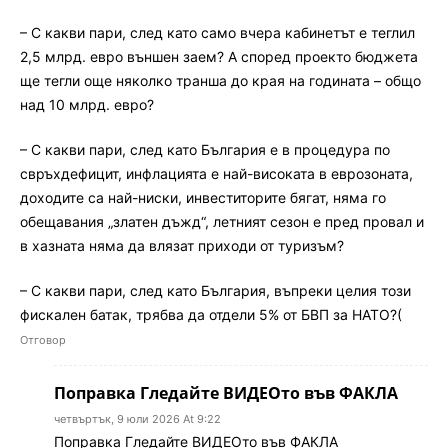
– С какви пари, след като само вчера кабинетът е теглил
2,5 млрд. евро външен заем? А според проекто бюджета
ще тегли още няколко транша до края на годината – общо
над 10 млрд. евро?
– С какви пари, след като България е в процедура по
свръхдефицит, инфлацията е най-високата в еврозоната,
доходите са най-ниски, инвеститорите бягат, няма го
обещавания „златен дъжд“, летният сезон е пред провал и
в хазната няма да влязат приходи от туризъм?
– С какви пари, след като България, въпреки целия този
фискален батак, трябва да отдели 5% от БВП за НАТО?(
Отговор
Поправка Гледайте ВИДЕОто във ФАКЛА
четвъртък, 9 юли 2026 At 9:22
Поправка Гледайте ВИДЕОто във ФАКЛА