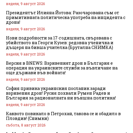
неделя, 9 август 2026
Президентът Илияна Йотова: Разочарована съм от
примитивната политическа употреба на инцидента с
дрона!
неделя, 9 август 2026
Нови подробности за 17-годишната, свързвана с
убийството на Георги Кузев: редовна ученичка и
дъщеря на бивша учителка (Брутална СНИМКА)
неделя, 9 август 2026
Версия в BNEWS: Взривеният дрон в България е
операция на украинските служби за въвличане на
още държави във войната!
неделя, 9 август 2026
София привика украинския посланик заради
взривения дрон! Русия похвали Румен Радев и
България за рационалната ни външна политика!
неделя, 9 август 2026
Каквото повикало в Петрохан, такова се и обадило в
Пловдив! (Снимки)
събота, 8 август 2026