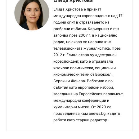
Елица Христова е признат
международен кореспондент с над 17
години опит в отразяването на
глобални събития. Кариерният ѝ път
започва през 2007 г. в национално
радио, но скоро се насочва към
телевизионната журналистика. През
2012 г. Елица става чуждестранен
кореспондент, като е отразявала
ключови политически, социални и
икономически теми от Брюксел,
Берлин и Женева. Работила е по
събития като европейски избори,
заседания на Европейския парламент,
международни конференции и
хуманитарни мисии. От 2023 се
присъединява към bnews.bg, където
работи като старши редактор.