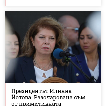
Президентът Илияна
Йотова: Разочарована съм
от примитивната