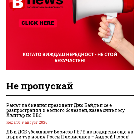
Не пропускай
Ракът на бившия президент Джо Байдън се е
разпространил и е много болезнен, казва синът му
Хънтър по BBC
неделя, 9 август 2026
ДБ и ДСБ убеждават Борисов ГЕРБ да подкрепи още на
първи тур новия Росен Плевнелиев – Андрей Гюров!