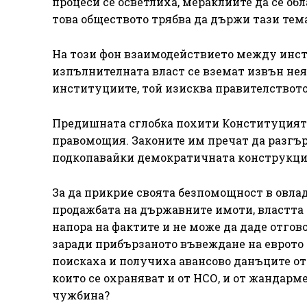
процеси се осветлиха, мераклиите да се об
това обществото трябва да държи тази тем
На този фон взаимодействието между инст
изпълнителната власт се вземат извън нея
институциите, той изисква правителството 
Предишната сглобка похити Конституцията
правомощия. Законите им пречат да разгърн
подкопавайки демократичната конструкция
За да прикрие своята безпомощност в овла
продажбата на държавните имоти, властта 
напора на фактите и не може да даде отгов
заради прибързаното въвеждане на еврото 
поискаха и получиха авансово данъците от
които се охраняват и от НСО, и от жандарм
чужбина?