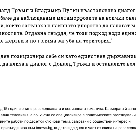
налд Тръмп и Владимир Путин възстановява диалог
обаче да наблюдаваме метаморфозите на всички онез
, които затънаха в наивното упорство да налагат м
алностите. Отдавна твърдя, че този подход води еди
е жертви и по-голяма загуба на територия.”
адев позиционира себе си като единствен държавник
 да влиза в диалог с Доналд Тръмп и останалите ве
д 15 години опит в разследващата и социалната тематика. Кариерата ѝ зап
онална телевизия, а по-късно се специализира в политическите разследвани
ините работи по десетки ключови теми, свързани с обществен интерес и
е присъединява към bnews.bg, където и до днес е част от екипа на разслед