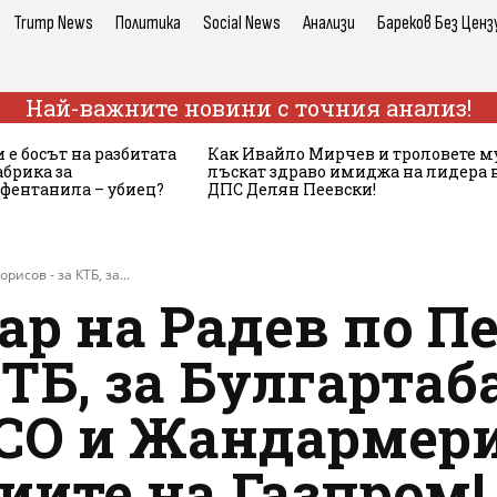
Trump News
Политика
Social News
Анализи
Бареков Без Ценз
Най-важните новини с точния анализ!
 е босът на разбитата
Как Ивайло Мирчев и троловете м
брика за
лъскат здраво имиджа на лидера 
 фентанила – убиец?
ДПС Делян Пеевски!
исов - за КТБ, за...
р на Радев по П
ТБ, за Булгартаба
НСО и Жандармери
иите на Газпром!