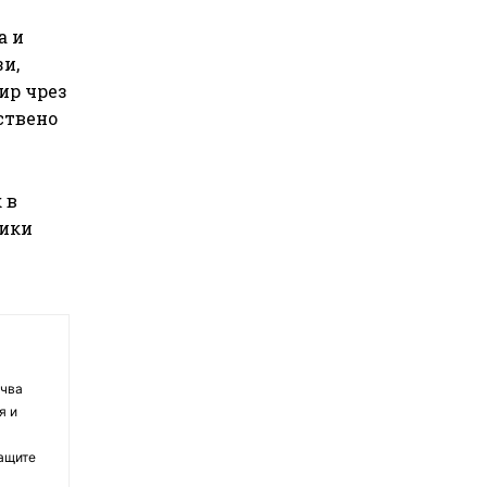
а и
и,
ир чрез
нствено
 в
лики
очва
я и
ващите