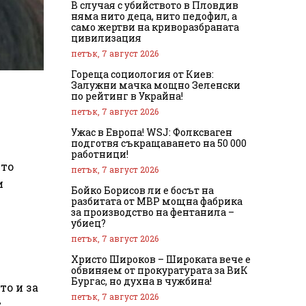
В случая с убийството в Пловдив
няма нито деца, нито педофил, а
само жертви на криворазбраната
цивилизация
петък, 7 август 2026
Гореща социология от Киев:
Залужни мачка мощно Зеленски
по рейтинг в Украйна!
петък, 7 август 2026
Ужас в Европа! WSJ: Фолксваген
подготвя съкращаването на 50 000
работници!
ито
петък, 7 август 2026
и
Бойко Борисов ли е босът на
разбитата от МВР мощна фабрика
за производство на фентанила –
убиец?
петък, 7 август 2026
Христо Широков – Широката вече е
обвиняем от прокуратурата за ВиК
Бургас, но духна в чужбина!
то и за
петък, 7 август 2026
т