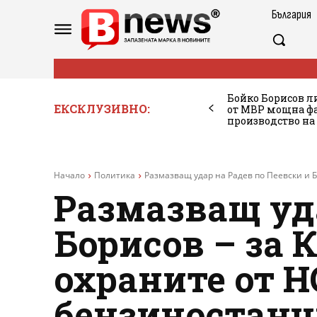
България
Бойко Борисов ли
ЕКСКЛУЗИВНО:
от МВР мощна фа
производство на
Начало
Политика
Размазващ удар на Радев по Пеевски и Бор
Размазващ уда
Борисов – за К
охраните от 
бензиностанц