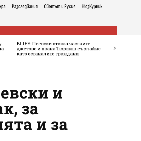
ура
Разследвания
Светът и Русия
НюзКурник
у
BLIFE: Пеевски отказа частните
на
джетове и хвана Тюркиш еърлайнс
като останалите граждани
еевски и
к, за
ята и за