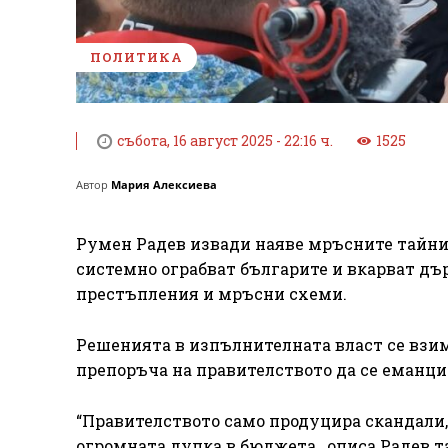
ПОЛИТИКА
събота, 16 август 2025 - 22:16 ч.
1525
Автор
Мария Алексиева
Румен Радев извади наяве мръсните тайни 
системно ограбват българите и вкарват дър
престъпления и мръсни схеми.
Решенията в изпълнителната власт се взим
препоръча на правителството да се еманци
“Правителството само продуцира скандали, 
огромната дупка в бюджета., описа Радев