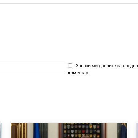
Email:*
Запази ми данните за следв
коментар.