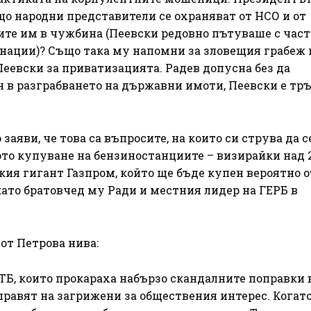
що народни представители се охраняват от НСО и от
те им в чужбина (Пеевски редовно пътуваше с част
нации)? Също така му напомни за зловещия грабеж 
Пеевски за приватизацията. Радев допусна без да
ен в разграбването на държавни имоти, Пеевски е тр
заяви, че това са въпросите, на които си струва да с
ото купуване на бензиностанциите – визирайки над 
кия гигант Газпром, който ще бъде купен вероятно о
като братовчед му Ради и местния лидер на ГЕРБ в
от Петрова нива:
КТБ, които прокараха набързо скандалните поправки 
 правят на загрижени за обществения интерес. Когато