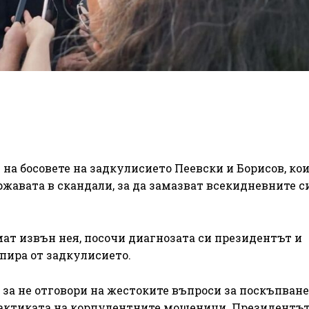
на босовете на задкулисието Пеевски и Борисов, ко
жавата в скандали, за да замазват всекидневните с
ат извън нея, посочи диагнозата си президентът и
пира от задкулисието.
за не отговори на жестоките въпроси за поскъпване
 тактиката на корпулентните мошеници. Президентъ