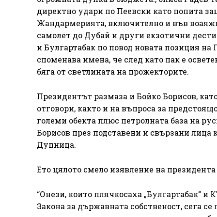
директно удари по Пеевски като попита за
Жандармерията, включително и във воаяжи
самолет до Дубай и други екзотични дести
и Булгартабак по повод новата позиция на 
споменава имена, че след като пак е освет
бяга от светлината на прожекторите.
Президентът размаза и Бойко Борисов, като 
отговори, както и на въпроса за предстоящ
големи обекта плюс петролната база на рус
Борисов през подставени и свързани лица 
Дупница.
Ето цялото смело изявление на президента 
“Онези, които плячкосаха „Булгартабак“ и 
Закона за държавната собственост, сега се