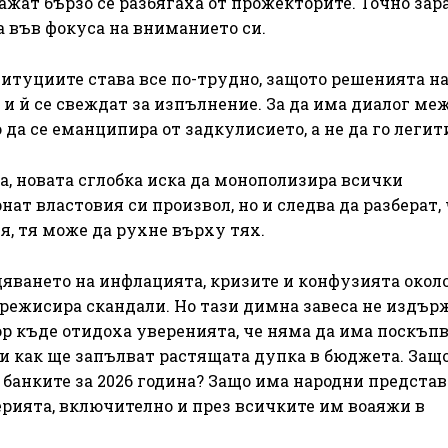
лажат бързо се разбягаха от прожекторите. Точно зар
а във фокуса на вниманието си.
итуциите става все по-трудно, защото решенията н
 и й се свеждат за изпълнение. За да има диалог ме
да се еманципира от задкулисието, а не да го легит
, новата сглобка иска да монополизира всички
ат властовия си произвол, но и следва да разберат, 
, тя може да рухне върху тях.
дяването на инфлацията, кризите и конфузията окол
режисира скандали. Но тази димна завеса не издър
ор къде отидоха уверенията, че няма да има поскъп
и как ще запълват растящата дупка в бюджета. Защ
 банките за 2026 година? Защо има народни представ
ерията, включително и през всичките им воаяжи в