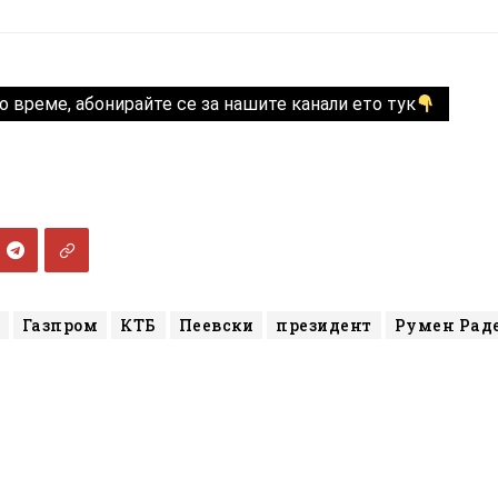
о време, абонирайте се за нашите канали ето тук
Газпром
КТБ
Пеевски
президент
Румен Рад