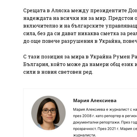
Срещата в Аляска между президентите До
надеждата на всички ни за мир. Предстои 
включително и на българските управляващи
сила, без да си дават никаква сметка за ре
до още повече разрушения в Украйна, повеч
С тази позиция за мира в Украйна Румен Р
България, който може да намери общ език и
сили в новия световен ред.
Мария Алексиева
Мария Алексиева е журналист с на
през 2008 г. като репортер в реги
документални репортажи. През год
прозрачност. През 2021 г. Мария с
журналисти.