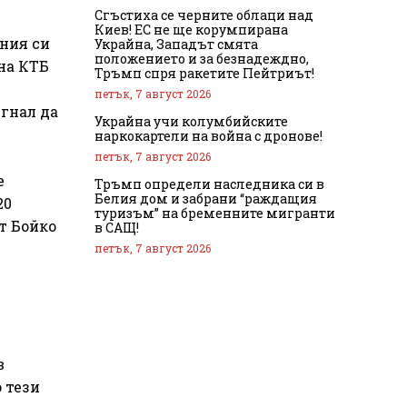
Сгъстиха се черните облаци над
Киев! ЕС не ще корумпирана
ния си
Украйна, Западът смята
положението и за безнадеждно,
на КТБ
Тръмп спря ракетите Пейтриът!
петък, 7 август 2026
ъгнал да
Украйна учи колумбийските
наркокартели на война с дронове!
петък, 7 август 2026
е
Тръмп определи наследника си в
Белия дом и забрани “раждащия
20
туризъм” на бременните мигранти
т Бойко
в САЩ!
петък, 7 август 2026
в
 тези