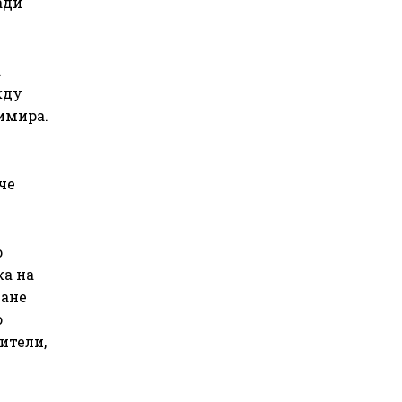
ади
а
жду
имира.
че
о
жа на
ване
о
ители,