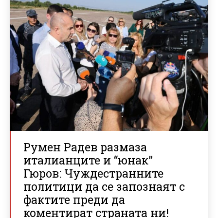
Румен Радев размаза
италианците и “юнак”
Гюров: Чуждестранните
политици да се запознаят с
фактите преди да
коментират страната ни!