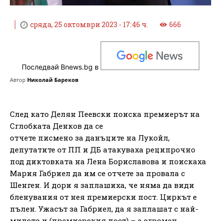
сряда, 25 октомври 2023 - 17:46 ч.
666
Последвай Bnews.bg в
Автор
Николай Бареков
След като Делян Пеевски поиска премиерът на
Сглобката Денков да се
отчете писмено за данъците на Лукойл,
депутатите от ПП и ДБ атакуваха реципрочно
под диктовката на Лена Бориславова и поискаха
Мария Габриел да им се отчете за провала с
Шенген. И дори я заплашиха, че няма да види
бленувания от нея премиерски пост. Циркът е
пълен. Ужасът за Габриел, да я заплашат с най-
милото и (премиерския пост) – е огромен.