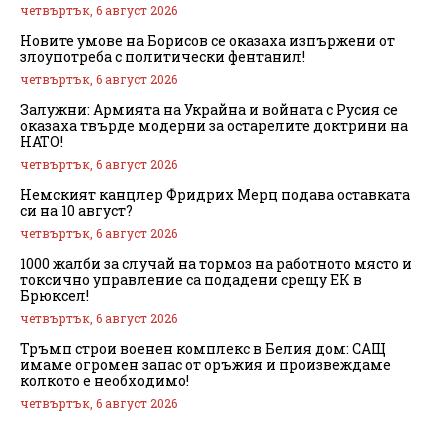
четвъртък, 6 август 2026
Новите умове на Борисов се оказаха изпържени от
злоупотреба с политически фентанил!
четвъртък, 6 август 2026
Залужни: Армията на Украйна и войната с Русия се
оказаха твърде модерни за остарелите доктрини на
НАТО!
четвъртък, 6 август 2026
Немският канцлер Фридрих Мерц подава оставката
си на 10 август?
четвъртък, 6 август 2026
1000 жалби за случай на тормоз на работното място и
токсично управление са подадени срещу ЕК в
Брюксел!
четвъртък, 6 август 2026
Тръмп строи военен комплекс в Белия дом: САЩ
имаме огромен запас от оръжия и произвеждаме
колкото е необходимо!
четвъртък, 6 август 2026