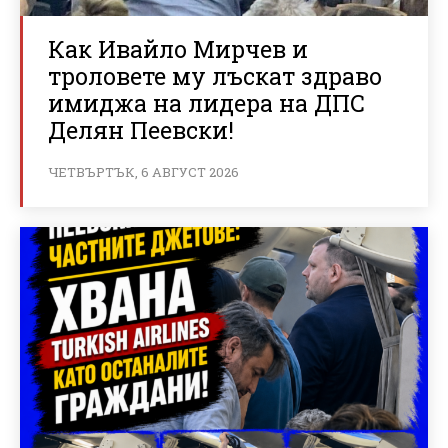
Как Ивайло Мирчев и
троловете му лъскат здраво
имиджа на лидера на ДПС
Делян Пеевски!
ЧЕТВЪРТЪК, 6 АВГУСТ 2026