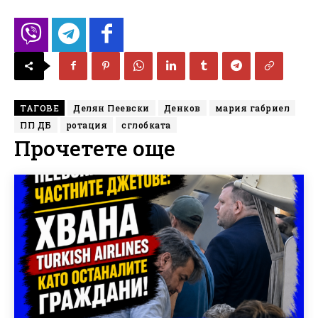
ТАГОВЕ
Делян Пеевски
Денков
мария габриел
ПП ДБ
ротация
сглобката
Прочетете още