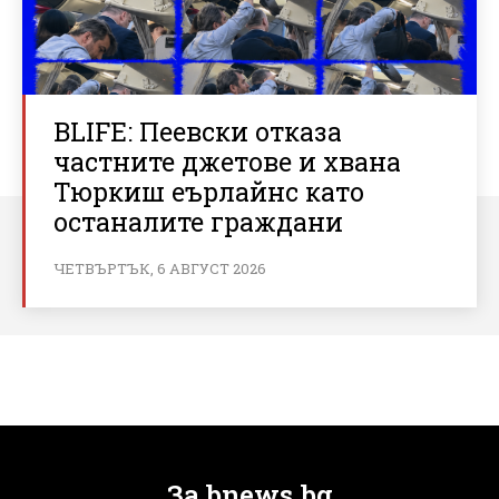
BLIFE: Пеевски отказа
частните джетове и хвана
Тюркиш еърлайнс като
останалите граждани
ЧЕТВЪРТЪК, 6 АВГУСТ 2026
За bnews.bg