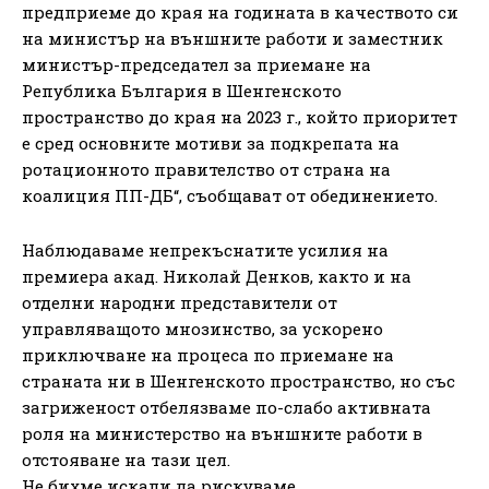
предприеме до края на годината в качеството си
на министър на външните работи и заместник
министър-председател за приемане на
Република България в Шенгенското
пространство до края на 2023 г., който приоритет
е сред основните мотиви за подкрепата на
ротационното правителство от страна на
коалиция ПП-ДБ“, съобщават от обединението.
Наблюдаваме непрекъснатите усилия на
премиера акад. Николай Денков, както и на
отделни народни представители от
управляващото мнозинство, за ускорено
приключване на процеса по приемане на
страната ни в Шенгенското пространство, но със
загриженост отбелязваме по-слабо активната
роля на министерство на външните работи в
отстояване на тази цел.
Не бихме искали да рискуваме