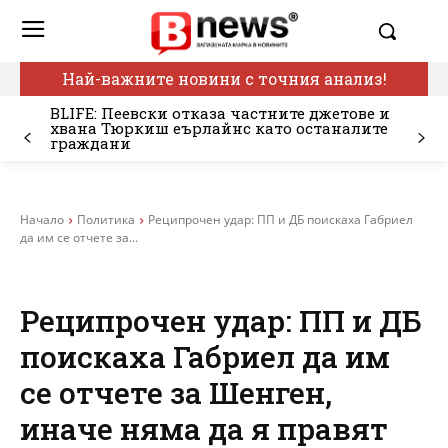
Най-важните новини с точния анализ!
BLIFE: Пеевски отказа частните джетове и
хвана Тюркиш еърлайнс като останалите
граждани
Начало
Политика
Реципрочен удар: ПП и ДБ поискаха Габриел
да им се отчете за...
Реципрочен удар: ПП и ДБ
поискаха Габриел да им
се отчете за Шенген,
иначе няма да я правят