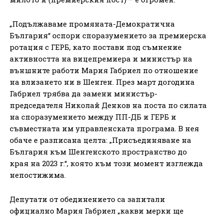
„Подължаваме промяната-Демократична
България“ оспори споразумението за премиерска
ротация с ГЕРБ, като постави под съмнение
активността на вицепремиера и министър на
външните работи Мария Габриел по отношение
на влизането ни в Шенген. През март догодина
Габриел трябва да замени министър-
председателя Николай Денков на поста по силата
на споразумението между ПП-ДБ и ГЕРБ и
съвместната им управленската програма. В нея
обаче е разписана целта: „Присъединяване на
България към Шенгенското пространство до
края на 2023 г.“, която към този момент изглежда
непостижима.
Депутати от обединението са запитали
официално Мария Габриел „какви мерки ще