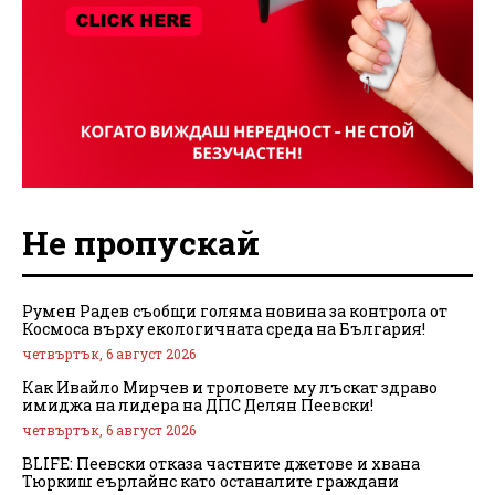
Не пропускай
Румен Радев съобщи голяма новина за контрола от
Космоса върху екологичната среда на България!
четвъртък, 6 август 2026
Как Ивайло Мирчев и троловете му лъскат здраво
имиджа на лидера на ДПС Делян Пеевски!
четвъртък, 6 август 2026
BLIFE: Пеевски отказа частните джетове и хвана
Тюркиш еърлайнс като останалите граждани