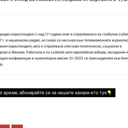
оден кореспондент с над 17 години опит в отразяването на глобални събит
7 г. в национално радио, но скоро се насочва към телевизионната журналис
анен кореспондент, като е отразявала ключови политически, социални и
лин и Женева. Работила е по събития като европейски избори, заседания 
дни конференции и хуманитарни мисии. От 2023 се присъединява към bne
р.
о време, абонирайте се за нашите канали ето тук