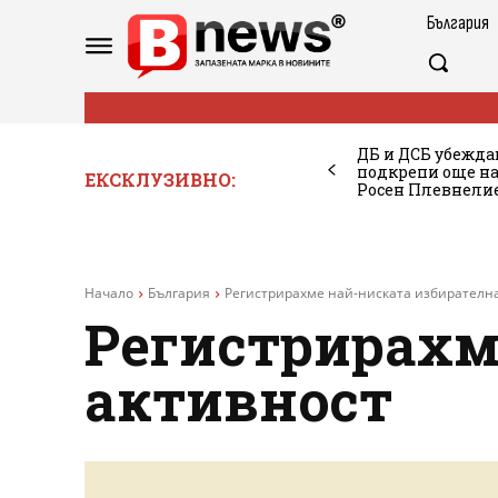
България
ДБ и ДСБ убежда
подкрепи още на
ЕКСКЛУЗИВНО:
Росен Плевнелие
Начало
България
Регистрирахме най-ниската избирателн
Регистрирахм
активност