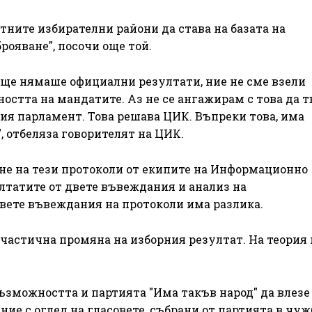
ните избирателни райони да става на базата на
рояване", посочи още той.
 още нямаше официални резултати, ние не сме взели
остта на мандатите. Аз не се ангажирам с това да 
щия парламент. Това решава ЦИК. Въпреки това, има
, отбеляза говорителят на ЦИК.
не на тези протоколи от екипите на Информационно
ултатите от двете въвеждания и анализ на
вете въвеждания на протоколи има разлика.
 частична промяна на изборния резултат. На теория
ъзможността и партията "Има такъв народ" да влезе
ние с оглед на гласовете, събрани от партията в чуж