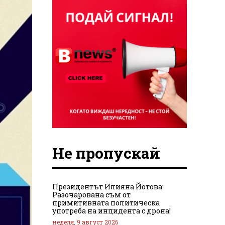
Не пропускай
Президентът Илияна Йотова:
Разочарована съм от
примитивната политическа
употреба на инцидента с дрона!
неделя, 9 август 2026