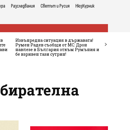
ура
Разследвания
Светът и Русия
НюзКурник
 в
Извънредна ситуация в държавата!
ите
Румен Радев съобщи от МС: Дрон
жави
навлезе в България откъм Румъния и
бе взривен тази сутрин!
збирателна