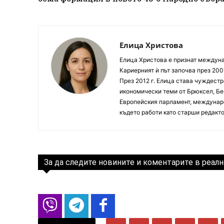
Елица Христова
Елица Христова е признат междунар
Кариерният ѝ път започва през 200
През 2012 г. Елица става чуждестр
икономически теми от Брюксел, Бер
Европейския парламент, междунаро
където работи като старши редакто
За да следите новините и коментарите в реалн