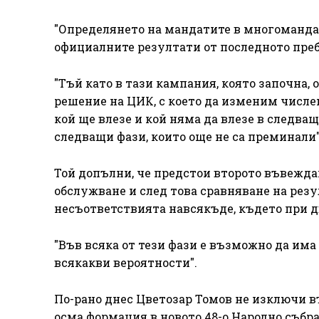
"Определянето на мандатите в многомандат
официалните резултати от последното преб
"Тъй като в тази кампания, която започна,
решение на ЦИК, с което да изменим числен
кой ще влезе и кой няма да влезе в следва
следващи фази, които още не са преминали"
Той допълни, че предстои второто въвежда
обслужване и след това сравняване на рез
несъответствията навсякъде, където при д
"Във всяка от тези фази е възможно да има
всякакви вероятности".
По-рано днес Цветозар Томов не изключи в
осма формация в новото 48-о Народно събра