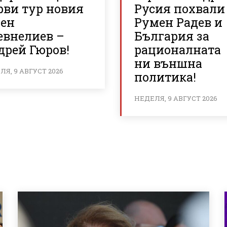
рви тур новия
Русия похвали
сен
Румен Радев и
евнелиев –
България за
дрей Гюров!
рационалната
ни външна
Я, 9 АВГУСТ 2026
политика!
НЕДЕЛЯ, 9 АВГУСТ 2026