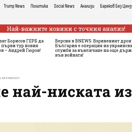
Trump News
Политика
Social News
Анализи
Бареков Без Ценз
Най-важните новини с точния анализ!
ват Борисов ГЕРБ да
Версия в BNEWS: Взривеният дрон
 първи тур новия
България е операция на украинск
в – Андрей Гюров!
служби за въвличане на още дър
във войната!
а активност
е най-ниската и