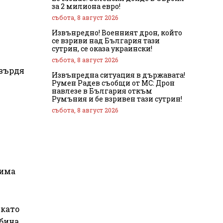
за 2 милиона евро!
събота, 8 август 2026
Извънредно! Военният дрон, който
се взриви над България тази
сутрин, се оказа украински!
събота, 8 август 2026
твърдя
Извънредна ситуация в държавата!
Румен Радев съобщи от МС: Дрон
навлезе в България откъм
Румъния и бе взривен тази сутрин!
събота, 8 август 2026
 има
 като
бина.