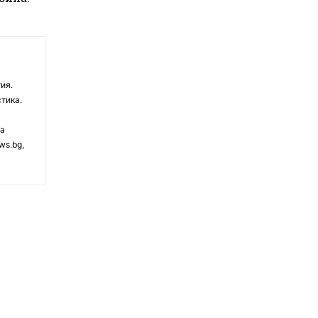
ия.
тика.
на
ws.bg,