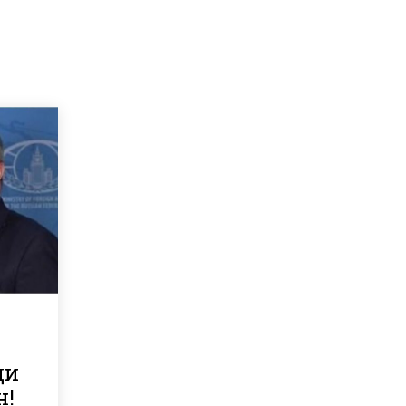
а
ди
н!