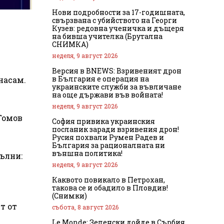
Нови подробности за 17-годишната,
свързвана с убийството на Георги
Кузев: редовна ученичка и дъщеря
на бивша учителка (Брутална
СНИМКА)
неделя, 9 август 2026
Версия в BNEWS: Взривеният дрон
в България е операция на
насам.
украинските служби за въвличане
на още държави във войната!
неделя, 9 август 2026
 Томов
София привика украинския
посланик заради взривения дрон!
Русия похвали Румен Радев и
България за рационалната ни
външна политика!
пълни:
неделя, 9 август 2026
Каквото повикало в Петрохан,
такова се и обадило в Пловдив!
(Снимки)
т от
събота, 8 август 2026
Le Monde: Зеленски дойде в Сърбия