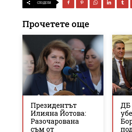
СПОДЕЛИ
Прочетете още
Президентът
ДБ
Илияна Йотова:
уб
Разочарована
Бо
съм от
по