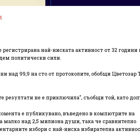
5
регистрирана най-ниската активност от 32 години 
едем политически сили.
ни над 99,9 на сто от протоколите, обобщи Цветозар
те резултати не е приключила", съобщи той, като до
 момента е публикувано, въведено в компютрите на
 малко над 2,5 милиона души, така че сравнително
ментарните избори с най-ниска избирателна активнос