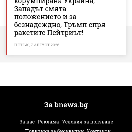
корумпирана Украйна,
Западът смята
положението и за
безнадеждно, Тръмп спря
ракетите Пейтриът!
ПЕТЪК, 7 АВГУСТ 2026
За bnews.bg
За нас
Реклама
Условия за ползване
Политика за бисквитки
Контакти