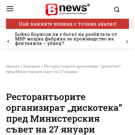
Най-важните новини с точния анализ!
Бойко Борисов ли е босът на разбитата от
МВР мощна фабрика за производство на
фентанила – убиец?
Начало
България
Ресторантьорите организират "дискотека"
пред Министерския съвет на 27 януари
Ресторантьорите
организират „дискотека“
пред Министерския
съвет на 27 януари