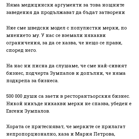
Няма медицински аргументи за това нощните
заведения да продължават да бъдат затворени
Ние сме шведски модел с популистки мерки, по
мнението му. У нас се вземали някакви
ограничения, за да се казва, че нещо се прави,
според него.
На нас ни писна да слушаме, че сме най-сивият
бизнес, подчерта Зумпалов и допълни, че няма
подкрепа за бизнеса.
500 000 души са заети в ресторантьорския бизнес.
Никой никъде никакви мерки не спазва, убеден е
Евгени Зумпалов.
Хората се притесняват, че мерките се прилагат
непропорционално, каза и Мария Петрова,