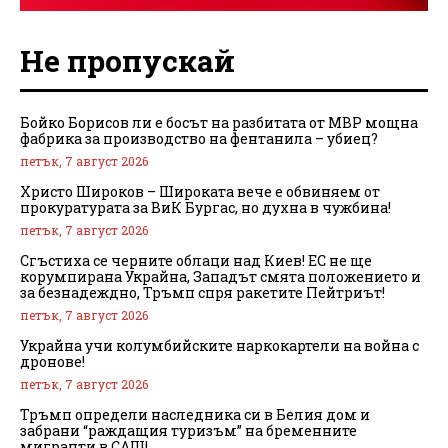
Не пропускай
Бойко Борисов ли е босът на разбитата от МВР мощна
фабрика за производство на фентанила – убиец?
петък, 7 август 2026
Христо Широков – Широката вече е обвиняем от
прокуратурата за ВиК Бургас, но духна в чужбина!
петък, 7 август 2026
Сгъстиха се черните облаци над Киев! ЕС не ще
корумпирана Украйна, Западът смята положението и
за безнадеждно, Тръмп спря ракетите Пейтриът!
петък, 7 август 2026
Украйна учи колумбийските наркокартели на война с
дронове!
петък, 7 август 2026
Тръмп определи наследника си в Белия дом и
забрани “раждащия туризъм” на бременните
мигранти в САЩ!