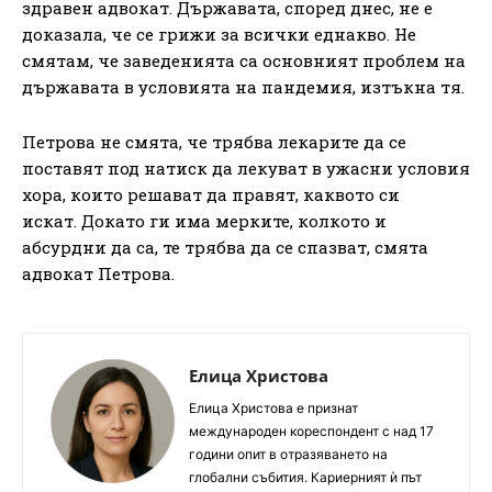
здравен адвокат. Държавата, според днес, не е
доказала, че се грижи за всички еднакво. Не
смятам, че заведенията са основният проблем на
държавата в условията на пандемия, изтъкна тя.
Петрова не смята, че трябва лекарите да се
поставят под натиск да лекуват в ужасни условия
хора, които решават да правят, каквото си
искат. Докато ги има мерките, колкото и
абсурдни да са, те трябва да се спазват, смята
адвокат Петрова.
Елица Христова
Елица Христова е признат
международен кореспондент с над 17
години опит в отразяването на
глобални събития. Кариерният ѝ път