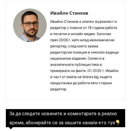
Ивайло Станков
Ивайло Станков е опитен журналист и
редактор с повече от 18 години работа
в печатни и онлайн медии. Започва
през 2006 г. като млад икономически
репортер, след което заема
редакторски позиции в няколко водещи
национални издания. Силен е в
аналитичната публицистика и
проверката на факти. От 2020 г. Ивайло
е част от екипа на bnews.bg, където
продължава да работи като старши
редактор.
За да следите новините и коментарите в реално
време, абонирайте се за нашите канали ето тук