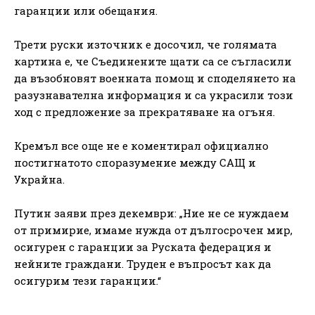
гаранции или обещания.
Трети руски източник е досочил, че голямата
картина е, че Съединените щати са се съгласили
да възобновят военната помощ и споделянето на
разузнавателна информация и са украсили този
ход с предложение за прекратяване на огъня.
Кремъл все още не е коментирал официално
постигнатото споразумение между САЩ и
Украйна.
Путин заяви през декември: „Ние не се нуждаем
от примирие, имаме нужда от дългосрочен мир,
осигурен с гаранции за Руската федерация и
нейните граждани. Труден е въпросът как да
осигурим тези гаранции.“