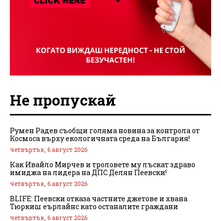
Не пропускай
Румен Радев съобщи голяма новина за контрола от
Космоса върху екологичната среда на България!
четвъртък, 6 август 2026
Как Ивайло Мирчев и троловете му лъскат здраво
имиджа на лидера на ДПС Делян Пеевски!
четвъртък, 6 август 2026
BLIFE: Пеевски отказа частните джетове и хвана
Тюркиш еърлайнс като останалите граждани
четвъртък, 6 август 2026