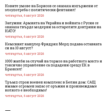
Новите умове на Борисов се оказаха изпържени от
злоупотреба с политически фентанил!
четвъртък, 6 август 2026
Залужни: Армията на Украйна и войната с Русия се
оказаха твърде модерни за остарелите доктрини на
НАТО!
четвъртък, 6 август 2026
Немският канцлер Фридрих Мерц подава оставката
си на 10 август?
четвъртък, 6 август 2026
1000 жалби за случай на тормоз на работното място и
токсично управление са подадени срещу ЕК в
Брюксел!
четвъртък, 6 август 2026
Тръмп строи военен комплекс в Белия дом: САЩ
имаме огромен запас от оръжия и произвеждаме
колкото е необходимо!
четвъртък, 6 август 2026