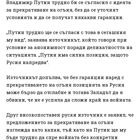
Владимир Путин трудно би се съгласил с идеята
за прекратяване на огъня, без да се уточнят
условията и да се получат някакви гаранции.
„Путин трудно ще се съгласи с това в сегашния
му вид“, заявява източникът, който говори при
условие за анонимност поради деликатността на
ситуацията. „Путин има силна позиция, защото
Русия напредва“.
Източникът допълва, че без гаранции наред с
прекратяването на огъня позицията на Русия
може бързо да отслабне и тогава Западът да я
обвини, че не е успяла да сложи край на войната.
Друг високопоставен руски източник е заявил, че
предложението за прекратяване на огъня
изглежда като капан, тъй като на Путин ще му
бъде трудно да спре войната без конкретни