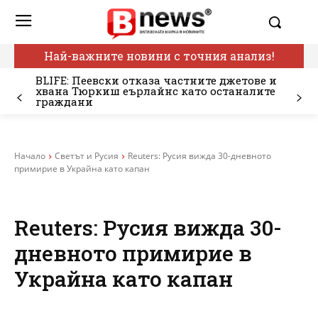
Най-важните новини с точния анализ!
BLIFE: Пеевски отказа частните джетове и
хвана Тюркиш еърлайнс като останалите
граждани
Начало
Светът и Русия
Reuters: Русия вижда 30-дневното
примирие в Украйна като капан
Reuters: Русия вижда 30-
дневното примирие в
Украйна като капан