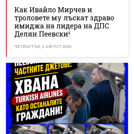
Как Ивайло Мирчев и
троловете му лъскат здраво
имиджа на лидера на ДПС
Делян Пеевски!
ЧЕТВЪРТЪК, 6 АВГУСТ 2026