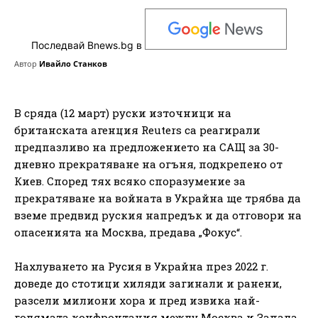
Последвай Bnews.bg в
Автор
Ивайло Станков
В сряда (12 март) руски източници на
британската агенция Reuters са реагирали
предпазливо на предложението на САЩ за 30-
дневно прекратяване на огъня, подкрепено от
Киев. Според тях всяко споразумение за
прекратяване на войната в Украйна ще трябва да
вземе предвид руския напредък и да отговори на
опасенията на Москва, предава „Фокус“.
Нахлуването на Русия в Украйна през 2022 г.
доведе до стотици хиляди загинали и ранени,
разсели милиони хора и пред извика най-
голямата конфронтация между Москва и Запада