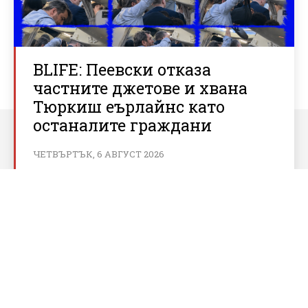
BLIFE: Пеевски отказа
частните джетове и хвана
Тюркиш еърлайнс като
останалите граждани
ЧЕТВЪРТЪК, 6 АВГУСТ 2026
За bnews.bg