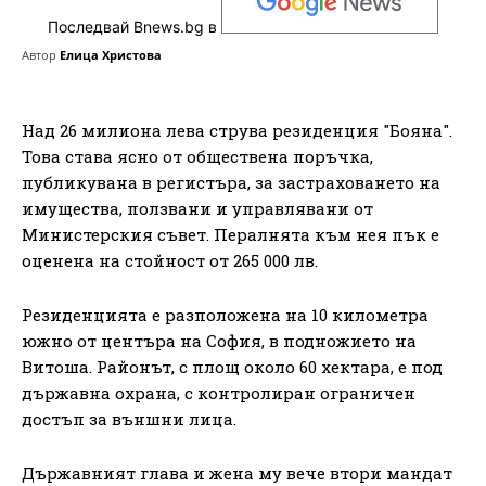
Последвай Bnews.bg в
Автор
Елица Христова
Над 26 милиона лева струва резиденция "Бояна".
Това става ясно от обществена поръчка,
публикувана в регистъра, за застраховането на
имущества, ползвани и управлявани от
Министерския съвет. Пералнята към нея пък е
оценена на стойност от 265 000 лв.
Резиденцията е разположена на 10 километра
южно от центъра на София, в подножието на
Витоша. Районът, с площ около 60 хектара, е под
държавна охрана, с контролиран ограничен
достъп за външни лица.
Държавният глава и жена му вече втори мандат