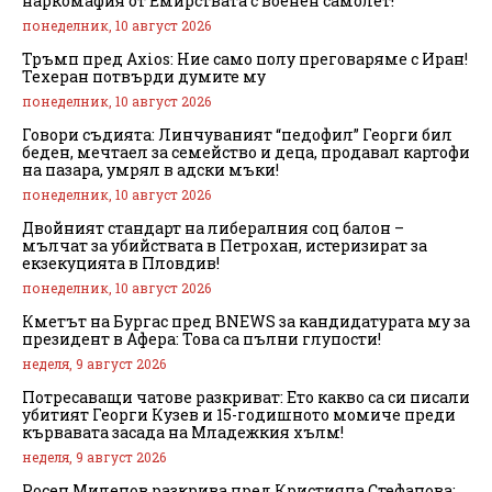
наркомафия от Емирствата с военен самолет!
понеделник, 10 август 2026
Тръмп пред Axios: Ние само полу преговаряме с Иран!
Техеран потвърди думите му
понеделник, 10 август 2026
Говори съдията: Линчуваният “педофил” Георги бил
беден, мечтаел за семейство и деца, продавал картофи
на пазара, умрял в адски мъки!
понеделник, 10 август 2026
Двойният стандарт на либералния соц балон –
мълчат за убийствата в Петрохан, истеризират за
екзекуцията в Пловдив!
понеделник, 10 август 2026
Кметът на Бургас пред BNEWS за кандидатурата му за
президент в Афера: Това са пълни глупости!
неделя, 9 август 2026
Потресаващи чатове разкриват: Ето какво са си писали
убитият Георги Кузев и 15-годишното момиче преди
кървавата засада на Младежкия хълм!
неделя, 9 август 2026
Росен Миленов разкрива пред Кристияна Стефанова: