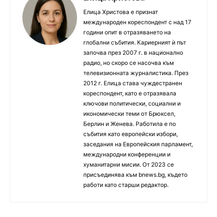
Елица Христова е признат
международен кореспондент с над 17
години опит в отразяването на
глобални събития. Кариерният ѝ път
започва през 2007 г. в национално
радио, но скоро се насочва към
телевизионната журналистика. През
2012 г. Елица става чуждестранен
кореспондент, като е отразявала
ключови политически, социални и
икономически теми от Брюксел,
Берлин и Женева. Работила е по
събития като европейски избори,
заседания на Европейския парламент,
международни конференции и
хуманитарни мисии. От 2023 се
присъединява към bnews.bg, където
работи като старши редактор.