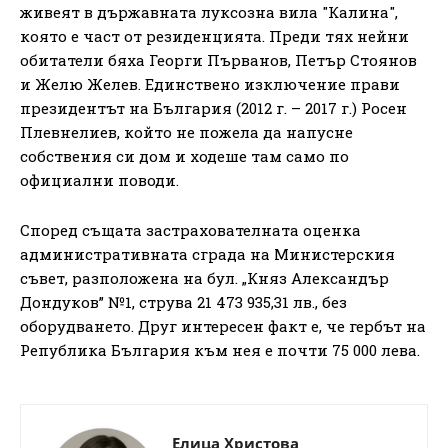
живеят в държавната луксозна вила "Калина",
която е част от резиденцията. Преди тях нейни
обитатели бяха Георги Първанов, Петър Стоянов
и Желю Желев. Единствено изключение прави
президентът на България (2012 г. – 2017 г.) Росен
Плевнелиев, който не пожела да напусне
собствения си дом и ходеше там само по
официални поводи.
Според същата застрахователната оценка
административната сграда на Министерския
съвет, разположена на бул. „Княз Александър
Дондуков” №1, струва 21 473 935,31 лв., без
оборудването. Друг интересен факт е, че гербът на
Република България към нея е почти 75 000 лева.
Елица Христова