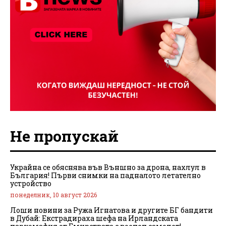
Не пропускай
Украйна се обяснява във Външно за дрона, нахлул в
България! Първи снимки на падналото летателно
устройство
понеделник, 10 август 2026
Лоши новини за Ружа Игнатова и другите БГ бандити
в Дубай: Екстрадираха шефа на Ирландската