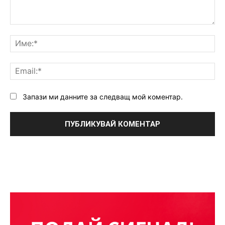
Коментар:
Им
Ema
Запази ми данните за следващ мой коментар.