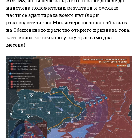
ATACMS, но тя беше за кратко. Това не доведе до
наистина положителни резултати и руските
части се адаптираха всеки път (дори
ръководителят на Министерството на отбраната
на Обединеното кралство открито признава това,
като казва, че всяко ноу-хау трае само два
месеца)