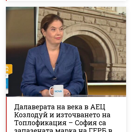
Далаверата на века в АЕЦ
Козлодуй и източването на
Топлофикация – София са
запазената марка на ГЕРБ в