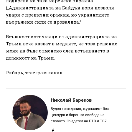
подкрепа на така наречена Украйна
(„Администрацията на Байдън дори позволи
удари с прецизни оръжия, но украинските
въоръжени сили се провалиха.“
Всъщност източници от администрацията на
Тръмп вече казват в медиите, че това решение
може да бъде отменено след встъпването в
длъжност на Тръмп.
Рибарь, телеграм канал
Николай Бареков
Буден гражданин, журналист без
цензура и борец за свобода на
словото. Създател на БТВ и ТВ7.