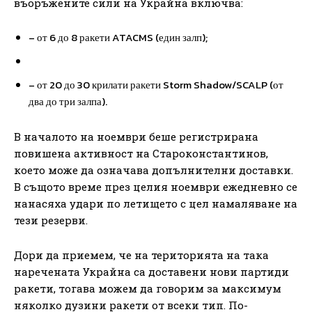
въоръжените сили на Украйна включва:
– от 6 до 8 ракети ATACMS (един залп);
– от 20 до 30 крилати ракети Storm Shadow/SCALP (от
два до три залпа).
В началото на ноември беше регистрирана
повишена активност на Староконстантинов,
което може да означава допълнителни доставки.
В същото време през целия ноември ежедневно се
нанасяха удари по летището с цел намаляване на
тези резерви.
Дори да приемем, че на територията на така
наречената Украйна са доставени нови партиди
ракети, тогава можем да говорим за максимум
няколко дузини ракети от всеки тип. По-