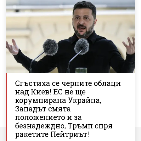
Сгъстиха се черните облаци
над Киев! ЕС не ще
корумпирана Украйна,
Западът смята
положението и за
безнадеждно, Тръмп спря
ракетите Пейтриът!