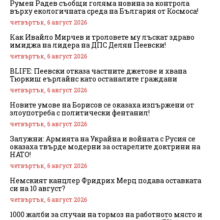
Румен Радев съобщи голяма новина за контрола
върху екологичната среда на България от Космоса!
четвъртък, 6 август 2026
Как Ивайло Мирчев и троловете му лъскат здраво
имиджа на лидера на ДПС Делян Пеевски!
четвъртък, 6 август 2026
BLIFE: Пеевски отказа частните джетове и хвана
Тюркиш еърлайнс като останалите граждани
четвъртък, 6 август 2026
Новите умове на Борисов се оказаха изпържени от
злоупотреба с политически фентанил!
четвъртък, 6 август 2026
Залужни: Армията на Украйна и войната с Русия се
оказаха твърде модерни за остарелите доктрини на
НАТО!
четвъртък, 6 август 2026
Немският канцлер Фридрих Мерц подава оставката
си на 10 август?
четвъртък, 6 август 2026
1000 жалби за случаи на тормоз на работното място и