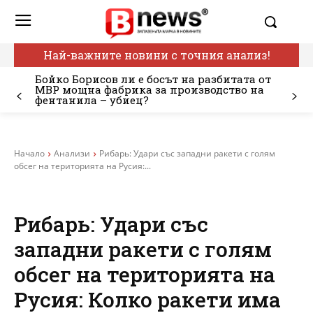
Най-важните новини с точния анализ!
Бойко Борисов ли е босът на разбитата от
МВР мощна фабрика за производство на
фентанила – убиец?
Начало
Анализи
Рибарь: Удари със западни ракети с голям
обсег на територията на Русия:...
Рибарь: Удари със
западни ракети с голям
обсег на територията на
Русия: Колко ракети има