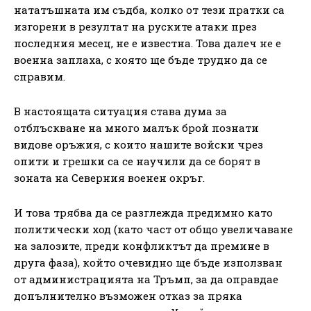
нататъшната им съдба, колко от тези пратки са
изгорени в резултат на руските атаки през
последния месец, не е известна. Това далеч не е
военна заплаха, с която ще бъде трудно да се
справим.
В настоящата ситуация става дума за
отблъскване на много малък брой познати
видове оръжия, с които нашите войски чрез
опити и грешки са се научили да се борят в
зоната на Северния военен окръг.
И това трябва да се разглежда предимно като
политически ход (като част от общо увеличаване
на залозите, преди конфликтът да премине в
друга фаза), който очевидно ще бъде използван
от администрацията на Тръмп, за да оправдае
допълнително възможен отказ за пряка