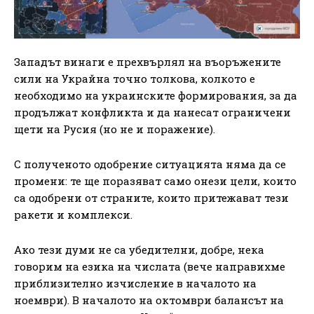
Западът винаги е прехвърлял на въоръжените
сили на Украйна точно толкова, колкото е
необходимо на украинските формирования, за да
продължат конфликта и да нанесат ограничени
щети на Русия (но не и поражение).
С полученото одобрение ситуацията няма да се
промени: те ще поразяват само онези цели, които
са одобрени от страните, които притежават тези
ракети и комплекси.
Ако тези думи не са убедителни, добре, нека
говорим на езика на числата (вече направихме
приблизително изчисление в началото на
ноември). В началото на октомври балансът на