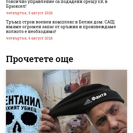
токсично управление са подадени срещу ЕК в
Брюксел!
четвъртък, 6 август 2026
Тръмп строи военен комплекс в Белия дом: САЩ
имаме огромен запас от оръжия и произвеждаме
колкото е необходимо!
четвъртък, 6 август 2026
Прочетете още