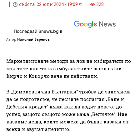
събота, 22 юни 2024 - 19:09 ч.
328
Последвай Bnews.bg в
Автор
Николай Бареков
Маркетинговите методи за лов на избиратели по
жълтите павета на амбулантните шарлатани
Кирчо и Кокорчо вече не действали.
В „Демократична България“ трябва да започнем
да се подготвяме, че лесните послания „Баце и
Дебелия крадат“ няма как да водят повече до
успех, защото същото може кажа „Величие“. Ние
казахме неща, които можеха да бъдат казани от
всеки и звучат апетитно.