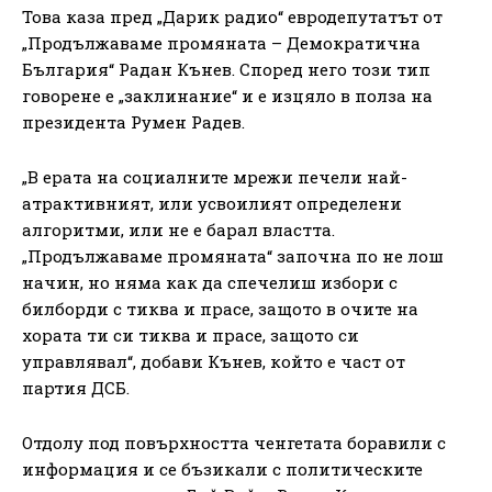
Това каза пред „Дарик радио“ евродепутатът от
„Продължаваме промяната – Демократична
България“ Радан Кънев. Според него този тип
говорене е „заклинание“ и е изцяло в полза на
президента Румен Радев.
„В ерата на социалните мрежи печели най-
атрактивният, или усвоилият определени
алгоритми, или не е барал властта.
„Продължаваме промяната“ започна по не лош
начин, но няма как да спечелиш избори с
билборди с тиква и прасе, защото в очите на
хората ти си тиква и прасе, защото си
управлявал“, добави Кънев, който е част от
партия ДСБ.
Отдолу под повърхността ченгетата боравили с
информация и се бъзикали с политическите