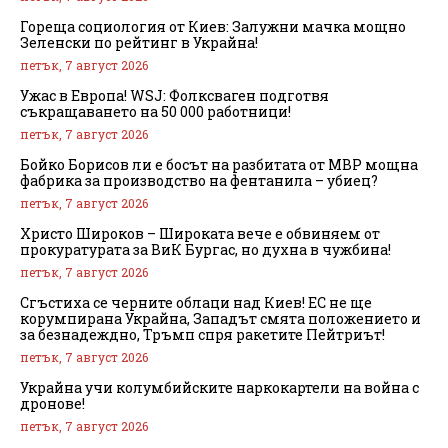
Гореща социология от Киев: Залужни мачка мощно
Зеленски по рейтинг в Украйна!
петък, 7 август 2026
Ужас в Европа! WSJ: Фолксваген подготвя
съкращаването на 50 000 работници!
петък, 7 август 2026
Бойко Борисов ли е босът на разбитата от МВР мощна
фабрика за производство на фентанила – убиец?
петък, 7 август 2026
Христо Широков – Широката вече е обвиняем от
прокуратурата за ВиК Бургас, но духна в чужбина!
петък, 7 август 2026
Сгъстиха се черните облаци над Киев! ЕС не ще
корумпирана Украйна, Западът смята положението и
за безнадеждно, Тръмп спря ракетите Пейтриът!
петък, 7 август 2026
Украйна учи колумбийските наркокартели на война с
дронове!
петък, 7 август 2026