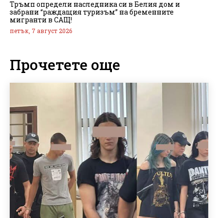
Тръмп определи наследника си в Белия дом и
забрани “раждащия туризъм” на бременните
мигранти в САЩ!
петък, 7 август 2026
Прочетете още