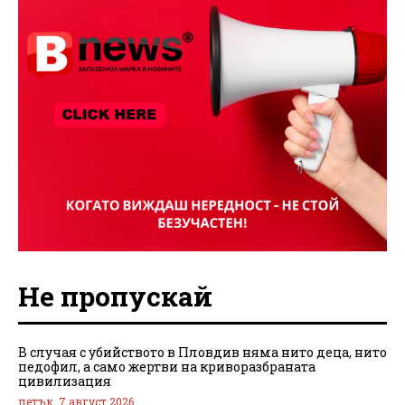
Не пропускай
В случая с убийството в Пловдив няма нито деца, нито
педофил, а само жертви на криворазбраната
цивилизация
петък, 7 август 2026