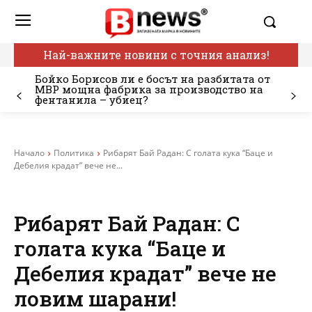
Най-важните новини с точния анализ!
Бойко Борисов ли е босът на разбитата от
МВР мощна фабрика за производство на
фентанила – убиец?
Начало
Политика
Рибарят Бай Радан: С голата кука “Баце и
Дебелия крадат” вече не...
Рибарят Бай Радан: С
голата кука “Баце и
Дебелия крадат” вече не
ловим шарани!