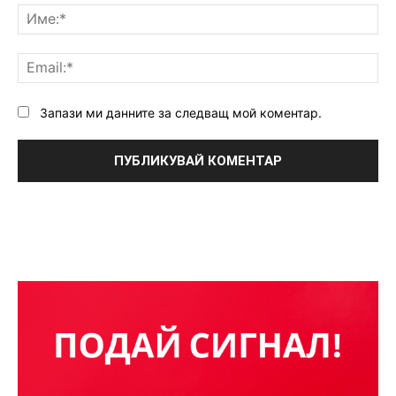
Им
Ema
Запази ми данните за следващ мой коментар.