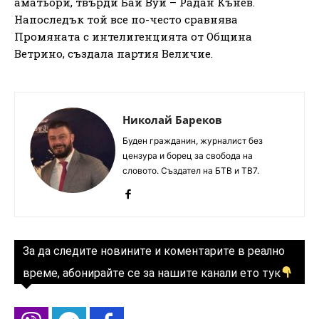
аматьори, твърди Бай Вуй – Радан Кънев.
Напоследък той все по-често сравнява
Промяната с интелигенцията от Община
Ветрино, създала партия Величие.
Николай Бареков
Буден гражданин, журналист без
цензура и борец за свобода на
словото. Създател на БТВ и ТВ7.
За да следите новините и коментарите в реално
време, абонирайте се за нашите канали ето тук