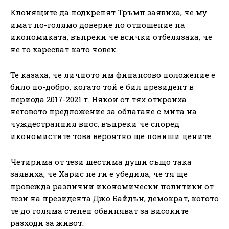
Клонящите да подкрепят Тръмп заявиха, че му
имат по-голямо доверие по отношение на
икономиката, въпреки че всички отбелязаха, че
не го харесват като човек.
Те казаха, че личното им финансово положение е
било по-добро, когато той е бил президент в
периода 2017-2021 г. Някои от тях откроиха
неговото предложение за облагане с мита на
чуждестранния внос, въпреки че според
икономистите това вероятно ще повиши цените.
Четирима от тези шестима души също така
заявиха, че Харис не ги е убедила, че тя ще
провежда различни икономически политики от
тези на президента Джо Байдън, демократ, когото
те до голяма степен обвиняват за високите
разходи за живот.