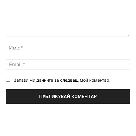
Коментар:
Им
Ema
Запази ми данните за следващ мой коментар.