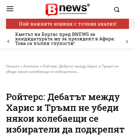
Най-важните новини с точния анализ!
Кметът на Бургас пред BNEWS за
кандидатурата му за президент в Афера:
Това са пълни глупости!
Начало
Анализи
Ройтерс: Дебатът между Харис и Тръмп не
убеди някои колебаещи се избиратели...
Ройтерс: Дебатът между
Харис и Тръмп не убеди
някои колебаещи се
избиратели да подкрепят