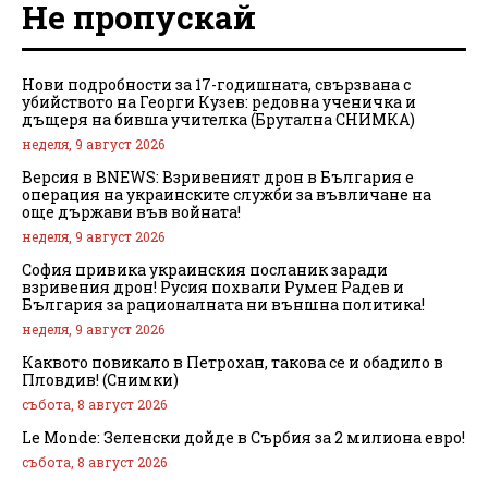
Не пропускай
Нови подробности за 17-годишната, свързвана с
убийството на Георги Кузев: редовна ученичка и
дъщеря на бивша учителка (Брутална СНИМКА)
неделя, 9 август 2026
Версия в BNEWS: Взривеният дрон в България е
операция на украинските служби за въвличане на
още държави във войната!
неделя, 9 август 2026
София привика украинския посланик заради
взривения дрон! Русия похвали Румен Радев и
България за рационалната ни външна политика!
неделя, 9 август 2026
Каквото повикало в Петрохан, такова се и обадило в
Пловдив! (Снимки)
събота, 8 август 2026
Le Monde: Зеленски дойде в Сърбия за 2 милиона евро!
събота, 8 август 2026