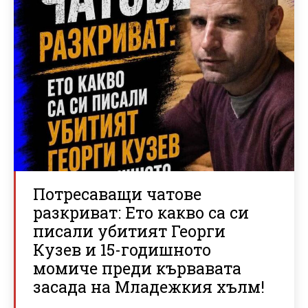
Потресаващи чатове
разкриват: Ето какво са си
писали убитият Георги
Кузев и 15-годишното
момиче преди кървавата
засада на Младежкия хълм!