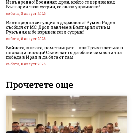
Извънредно! Военният дрон, който се взриви над
България тази сутрин, се оказа украински!
събота, 8 август 2026
Извънредна ситуация в държавата! Румен Радев
съобщи от МС: Дрон навлезе в България откъм
Румъния и бе взривен тази сутрин!
събота, 8 август 2026
Войната, митата, паметниците … как Тръмп затъна в
плаващи пясъци! Съветват го да обяви символична
победа в Иран и да бяга от там
събота, 8 август 2026
Прочетете още