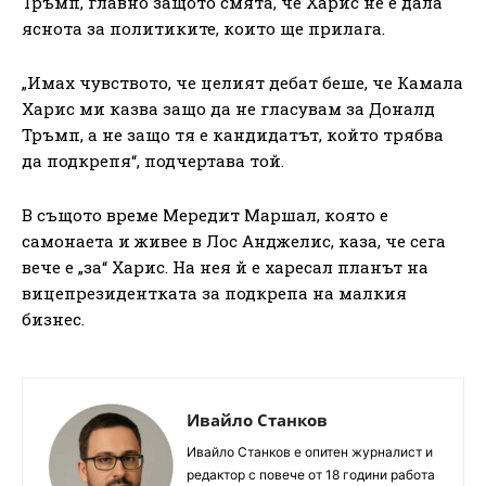
Тръмп, главно защото смята, че Харис не е дала
яснота за политиките, които ще прилага.
„Имах чувството, че целият дебат беше, че Камала
Харис ми казва защо да не гласувам за Доналд
Тръмп, а не защо тя е кандидатът, който трябва
да подкрепя“, подчертава той.
В същото време Мередит Маршал, която е
самонаета и живее в Лос Анджелис, каза, че сега
вече е „за“ Харис. На нея й е харесал планът на
вицепрезидентката за подкрепа на малкия
бизнес.
Ивайло Станков
Ивайло Станков е опитен журналист и
редактор с повече от 18 години работа