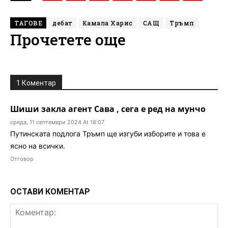
ТАГОВЕ
дебат
Камала Харис
САЩ
Тръмп
Прочетете още
1 Коментар
Шиши закла агент Сава , сега е ред на мунчо
сряда, 11 септември 2024 At 18:07
Путинската подлога Тръмп ще изгуби изборите и това е
ясно на всички.
Отговор
ОСТАВИ КОМЕНТАР