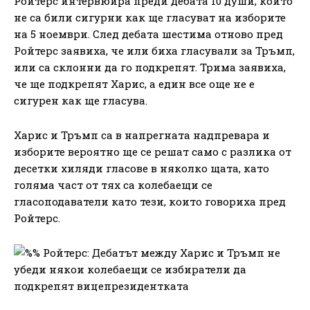
Ройтерс интервюира преди дебата 10 души, които
не са били сигурни как ще гласуват на изборите
на 5 ноември. След дебата шестима отново пред
Ройтерс заявиха, че или биха гласували за Тръмп,
или са склонни да го подкрепят. Трима заявиха,
че ще подкрепят Харис, а един все още не е
сигурен как ще гласува.
Харис и Тръмп са в напрегната надпревара и
изборите вероятно ще се решат само с разлика от
десетки хиляди гласове в няколко щата, като
голяма част от тях са колебаещи се
гласоподаватели като тези, които говориха пред
Ройтерс.