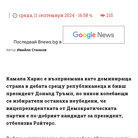
сряда, 11 септември 2024 - 16:58 ч.
215
Последвай Bnews.bg в
Автор
Ивайло Станков
Камала Харис е възприемана като доминираща
страна в дебата срещу републиканеца и бивш
президент Доналд Тръмп, но някои колебаещи
се избиратели останаха неубедени, че
вицепрезидентката от Демократическата
партия е по-добрият кандидат за президент,
отбелязва Ройтерс.