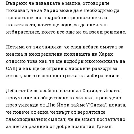
Въпреки че извадката е малка, отговорите
показват, че за Харис може да е необходимо да
предостави по-подробни предложения за
политиката, която ще води, за да спечели
избирателите, които все още не са взели решение.
Петима от тях заявиха, че след дебата смятат за
неясна и неопределена позицията на Харис
относно това как тя ще подобри икономиката на
САЩ и как ще се справи с високите разходи за
живот, което е основна грижа на избирателите.
Дебатът беше особено важен за Харис, тъй като
проучване на общественото мнение, проведено
през уикенда от „Ню Йорк таймс“/“Сиена“, показа,
че повече от една четвърт от вероятните
гласоподаватели смятат, че не знаят достатъчно
за нея за разлика от добре познатия Тръмп.