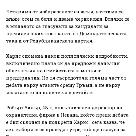
Четирима от избирателите са жени, шестима са
мъже; осем са бели и двама чернокожи. Всички те
в миналото са гласували за кандидати за
президентския пост както от Демократическата,
така и от Републиканската партия.
Харис спомена някои политически подробности,
включително плана си да предложи данъчни
облекчения на семействата и малките
предприятия. Но тя съсредоточи голяма част от
дебата върху атаките срещу Тръмп, а не върху
излагането на политики в детайли.
Робърт Уилър, 48 г., изпълнителен директор на
охранителна фирма в Невада, който преди дебата
е бил склонен да подкрепи Харис, сега казва, че
ако изборите се проведат утре, той ще гласува за