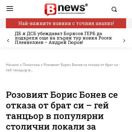
Най-важните новини с точния анализ!
ДБ и ДСБ убеждават Борисов ГЕРБ да
подкрепи още на първи тур новия Росен
Плевнелиев – Андрей Гюров!
Начало
Политика
Розовият Борис Бонев се отказа от брат си -
гей танцьор в...
Розовият Борис Бонев се
отказа от брат си – гей
танцьор в популярни
столични локали за