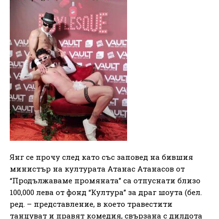
Янг се прочу след като със заповед на бившия
министър на културата Атанас Атанасов от
“Продължаваме промяната” са отпуснати близо
100,000 лева от фонд “Култура” за драг шоута (бел.
ред. – представление, в което травестити
танцуват и правят комедия, свързана с дилдота