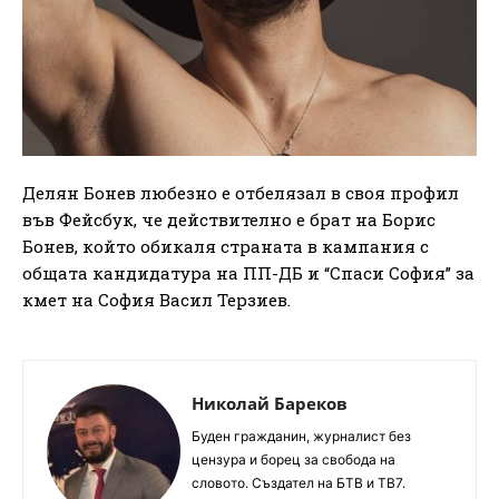
Делян Бонев любезно е отбелязал в своя профил
във Фейсбук, че действително е брат на Борис
Бонев, който обикаля страната в кампания с
общата кандидатура на ПП-ДБ и “Спаси София” за
кмет на София Васил Терзиев.
Николай Бареков
Буден гражданин, журналист без
цензура и борец за свобода на
словото. Създател на БТВ и ТВ7.