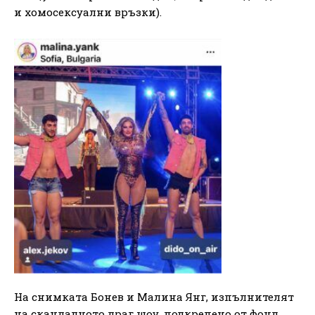
и хомосексуални връзки).
На снимката Бонев и Малина Янг, изпълнителят
на скандалното драг шоу, подкрепено от фонд