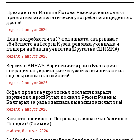
Президентът Илияна Йотова: Разочарована съм от
примитивната политическа употреба на инцидента с
дрона!
неделя, 9 август 2026
Нови подробности за 17-годишната, свързвана с
убийството на Георги Кузев: редовна ученичка и
дъщеря на бивша учителка (Брутална СНИМКА)
неделя, 9 август 2026
Версия в BNEWS: Взривеният дрон в България е
операция на украинските служби за въвличане на
още държави във войната!
неделя, 9 август 2026
София привика украинския посланик заради
взривения дрон! Русия похвали Румен Радев и
България за рационалната ни външна политика!
неделя, 9 август 2026
Каквото повикало в Петрохан, такова се и обадило в
Пловдив! (Снимки)
събота, 8 август 2026