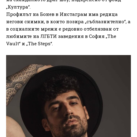
„Култура“.
Профилът на Бонев в Инстаграм има редица
негови снимки, в които позира „съблазнително“, а
в социалните мрежи е редовно отбелязван от
любимите на ЛГБТИ заведения в София „The
Vault“ и „The Steps“.