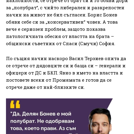
наклонности, се отрече от брат си и го обяви дори
за „полубрат“, с чийто либерален и разкрепостен
начин на живот не бил съгласен. Борис Бонев
обяви себе си за „консервативен“ човек. А това
вече е сериозен проблем, защото показва
патологичната обесия от властта на брата –
общински съветник от Спаси (Смучи) София.
По същия начин наскоро Васил Терзиев опита да
се отрече от дядовците си и баща си – генерали и
офицери от ДС и БКП. Явно в името на властта и
постовете всеки от Промямата е готов да се
отрече даже от най-близките си.