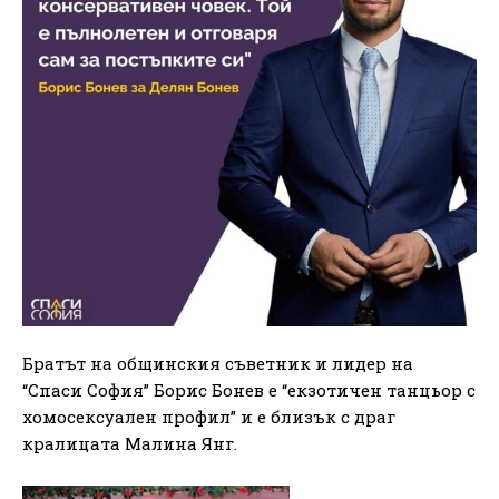
Братът на общинския съветник и лидер на
“Спаси София” Борис Бонев е “екзотичен танцьор с
хомосексуален профил” и е близък с драг
кралицата Малина Янг.