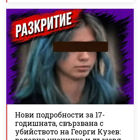
Нови подробности за 17-
годишната, свързвана с
убийството на Георги Кузев:
редовна ученичка и дъщеря