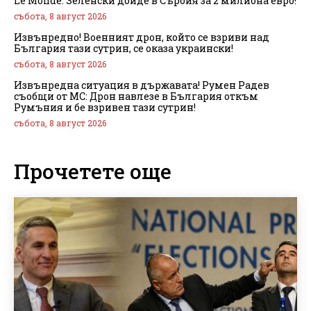
Le Monde: Зеленски дойде в Сърбия за 2 милиона евро!
събота, 8 август 2026
Извънредно! Военният дрон, който се взриви над
България тази сутрин, се оказа украински!
събота, 8 август 2026
Извънредна ситуация в държавата! Румен Радев
съобщи от МС: Дрон навлезе в България откъм
Румъния и бе взривен тази сутрин!
събота, 8 август 2026
Прочетете още