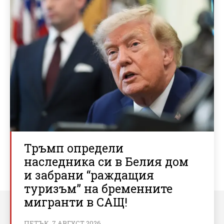
Тръмп определи
наследника си в Белия дом
и забрани “раждащия
туризъм” на бременните
мигранти в САЩ!
ПЕТЪК, 7 АВГУСТ 2026