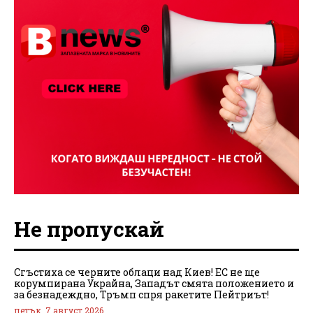
Не пропускай
Сгъстиха се черните облаци над Киев! ЕС не ще
корумпирана Украйна, Западът смята положението и
за безнадеждно, Тръмп спря ракетите Пейтриът!
петък, 7 август 2026