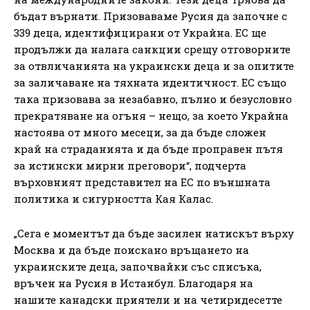
бъдат върнати. Призоваваме Русия да започне с
339 деца, идентифицирани от Украйна. ЕС ще
продължи да налага санкции срещу отговорните
за отвличанията на украински деца и за опитите
за заличаване на тяхната идентичност. ЕС също
така призовава за незабавно, пълно и безусловно
прекратяване на огъня – нещо, за което Украйна
настоява от много месеци, за да бъде сложен
край на страданията и да бъде проправен пътя
за истински мирни преговори“, подчерта
върховният представител на ЕС по външната
политика и сигурността Кая Калас.
„Сега е моментът да бъде засилен натискът върху
Москва и да бъде поискано връщането на
украинските деца, започвайки със списъка,
връчен на Русия в Истанбул. Благодаря на
нашите канадски приятели и на четиридесетте