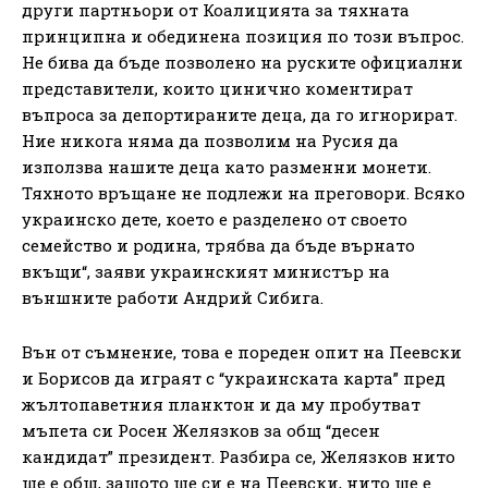
други партньори от Коалицията за тяхната
принципна и обединена позиция по този въпрос.
Не бива да бъде позволено на руските официални
представители, които цинично коментират
въпроса за депортираните деца, да го игнорират.
Ние никога няма да позволим на Русия да
използва нашите деца като разменни монети.
Тяхното връщане не подлежи на преговори. Всяко
украинско дете, което е разделено от своето
семейство и родина, трябва да бъде върнато
вкъщи“, заяви украинският министър на
външните работи Андрий Сибига.
Вън от съмнение, това е пореден опит на Пеевски
и Борисов да играят с “украинската карта” пред
жълтопаветния планктон и да му пробутват
мъпета си Росен Желязков за общ “десен
кандидат” президент. Разбира се, Желязков нито
ще е общ, защото ще си е на Пеевски, нито ще е