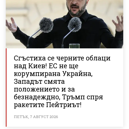
Сгъстиха се черните облаци
над Киев! ЕС не ще
корумпирана Украйна,
Западът смята
положението и за
безнадеждно, Тръмп спря
ракетите Пейтриът!
ПЕТЪК, 7 АВГУСТ 2026