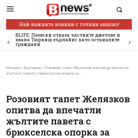
Най-важните новини с точния анализ!
BLIFE: Пеевски отказа частните джетове и
хвана Тюркиш еърлайнс като останалите
граждани
Начало
България
Розовият тапет Желязков опитва да впечатли
жълтите павета с брюкселска опорка за...
Розовият тапет Желязков
опитва да впечатли
жълтите павета с
брюкселска опорка за