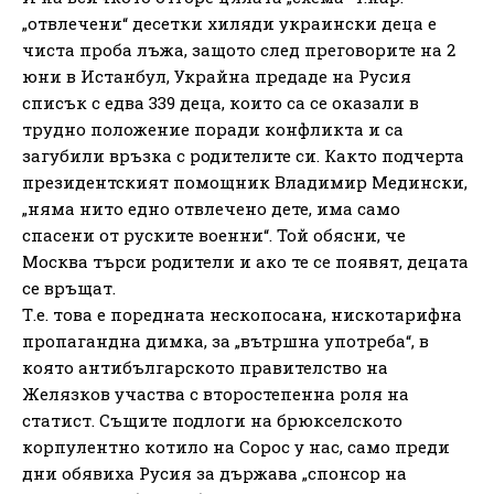
„отвлечени“ десетки хиляди украински деца е
чиста проба лъжа, защото след преговорите на 2
юни в Истанбул, Украйна предаде на Русия
списък с едва 339 деца, които са се оказали в
трудно положение поради конфликта и са
загубили връзка с родителите си. Както подчерта
президентският помощник Владимир Медински,
„няма нито едно отвлечено дете, има само
спасени от руските военни“. Той обясни, че
Москва търси родители и ако те се появят, децата
се връщат.
Т.е. това е поредната нескопосана, нискотарифна
пропагандна димка, за „вътршна употреба“, в
която антибългарското правителство на
Желязков участва с второстепенна роля на
статист. Същите подлоги на брюкселското
корпулентно котило на Сорос у нас, само преди
дни обявиха Русия за държава „спонсор на