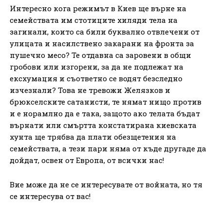
Интересно кога режимът в Киев ще върне на
семействата им стотиците хиляди тела на
загинали, които са били буквално отвлечени от
улицата и насилствено закарани на фронта за
пушечно месо? Те отдавна са заровени в общи
гробови или изгорени, за да не подлежат на
ексхумация и съответно се водят безследно
изчезнали? Това не тревожи Желязков и
брюкселските сатанисти, те нямат нищо против
и е норамлно да е така, защото ако телата бъдат
върнати или смъртта констатирана киевската
хунта ще трябва да плати обезщетения на
семействата, а тези пари няма от къде другаде да
дойдат, освен от Европа, от всички нас!
Вие може да не се интересувате от войната, но тя
се интересува от вас!