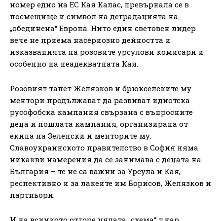
номер едно на ЕС Кая Калас, превърнала се в
посмещище и символ на деградацията на
„обединена“ Европа. Нито един световен лидер
вече не приема насериозно дейността и
изказванията на розовите урсулови комисари и
особенно на неадекватната Кая.
Розовият тапет Желязков и брюкселските му
ментори продължават да развиват идиотска
русофобска кампания свързана с въпросните
деца и пошлата кампания, организирана от
екипа на Зеленски и менторите му.
Славоукраинското правителство в София няма
никакви намерения да се занимава с децата на
България – те не са важни за Урсула и Кая,
респективно и за лакеите им Борисов, Желязков и
партньори.
И на всичкото отгоре цялата „схема“ т.нар.