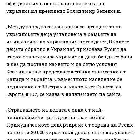
официалния сайт на канцеларията на
украинския президент Володимир Зеленски.
„Международната коалиция за връщането на
украинските деца установена в рамките на
инициатива на украинския президент „Върнете
децата обратно в Украйна“, призовава Русия да
върне отвлечените украински деца без да се бави
и без да поставя каквито и да било условия.
Коалицията е председателствана съвместно от
Канада и Украйна. Съвместното изявление бе
подписано от 38 страни, както и от Съвета на
Европа и ЕС“, се казва в изявлението на сайта.
„Страданието на децата е една от най-
непоносимите трагедии на тази война.
Принудителното депортиране от страна на Русия
на почти 20 000 украински деца е явно нарушение
на международните закони. Тези деца трябва да