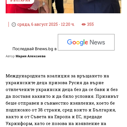
БЪЛГАРИЯ
сряда, 6 август 2025 - 12:20 ч.
355
Последвай Bnews.bg в
Автор
Мария Алексиева
Международната коалиция за връщането на
украинските деца призова Русия да върне
отвлечените украински деца без да се бави и без
да поставя каквито и да било условия. Призивът
беше отправен в съвместно изявление, което бе
подписано от 38 страни, сред които и България,
както и от Съвета на Европа и ЕС, предаде
Укринформ, като се позова на изявление на