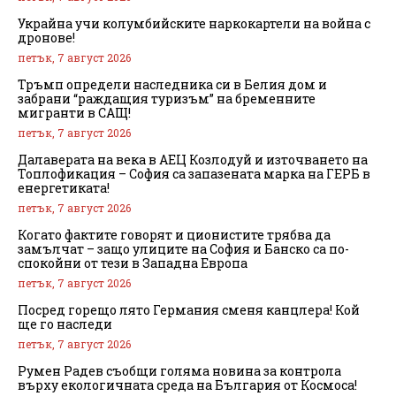
Украйна учи колумбийските наркокартели на война с
дронове!
петък, 7 август 2026
Тръмп определи наследника си в Белия дом и
забрани “раждащия туризъм” на бременните
мигранти в САЩ!
петък, 7 август 2026
Далаверата на века в АЕЦ Козлодуй и източването на
Топлофикация – София са запазената марка на ГЕРБ в
енергетиката!
петък, 7 август 2026
Когато фактите говорят и ционистите трябва да
замълчат – защо улиците на София и Банско са по-
спокойни от тези в Западна Европа
петък, 7 август 2026
Посред горещо лято Германия сменя канцлера! Кой
ще го наследи
петък, 7 август 2026
Румен Радев съобщи голяма новина за контрола
върху екологичната среда на България от Космоса!