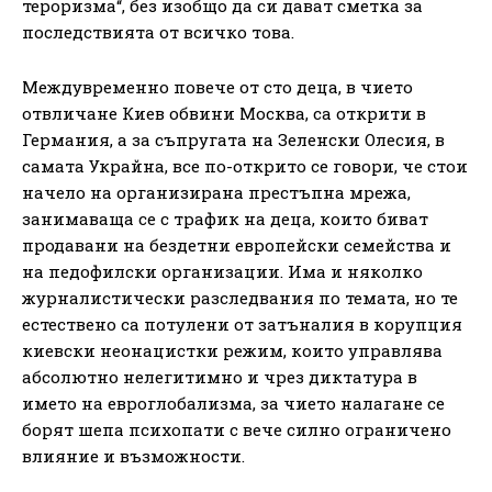
тероризма“, без изобщо да си дават сметка за
последствията от всичко това.
Междувременно повече от сто деца, в чието
отвличане Киев обвини Москва, са открити в
Германия, а за съпругата на Зеленски Олесия, в
самата Украйна, все по-открито се говори, че стои
начело на организирана престъпна мрежа,
занимаваща се с трафик на деца, които биват
продавани на бездетни европейски семейства и
на педофилски организации. Има и няколко
журналистически разследвания по темата, но те
естествено са потулени от затъналия в корупция
киевски неонацистки режим, които управлява
абсолютно нелегитимно и чрез диктатура в
името на евроглобализма, за чието налагане се
борят шепа психопати с вече силно ограничено
влияние и възможности.