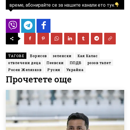
време, абонирайте се за нашите канали ето тук
ТАГОВЕ
Борисов
зеленски
Кая Калас
отвлечени деца
Пеевски
ППДБ
розов тапет
Росен Желязков
Русия
Украйна
Прочетете още