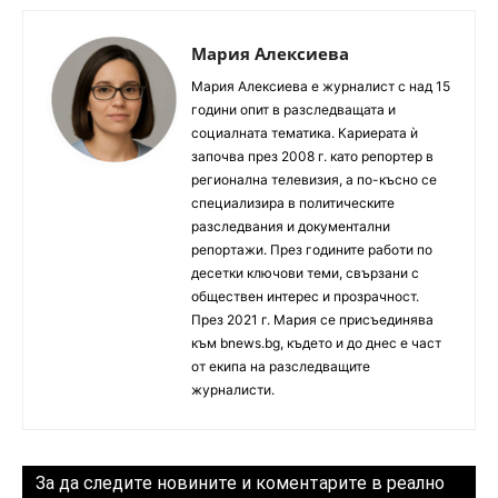
Мария Алексиева
Мария Алексиева е журналист с над 15
години опит в разследващата и
социалната тематика. Кариерата ѝ
започва през 2008 г. като репортер в
регионална телевизия, а по-късно се
специализира в политическите
разследвания и документални
репортажи. През годините работи по
десетки ключови теми, свързани с
обществен интерес и прозрачност.
През 2021 г. Мария се присъединява
към bnews.bg, където и до днес е част
от екипа на разследващите
журналисти.
За да следите новините и коментарите в реално