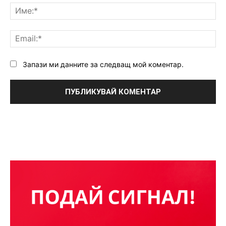
Им
Ema
Запази ми данните за следващ мой коментар.