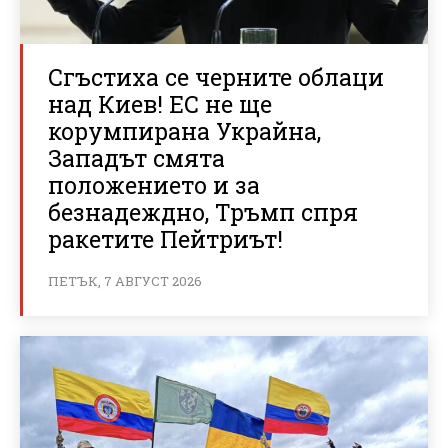
Сгъстиха се черните облаци
над Киев! ЕС не ще
корумпирана Украйна,
Западът смята
положението и за
безнадеждно, Тръмп спря
ракетите Пейтриът!
ПЕТЪК, 7 АВГУСТ 2026