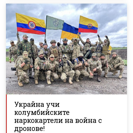
Украйна учи
колумбийските
наркокартели на война с
дронове!