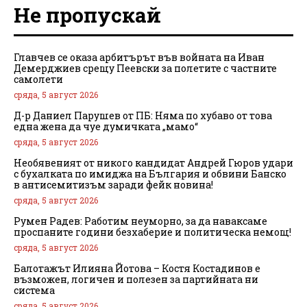
Не пропускай
Главчев се оказа арбитърът във войната на Иван
Демерджиев срещу Пеевски за полетите с частните
самолети
сряда, 5 август 2026
Д-р Даниел Парушев от ПБ: Няма по хубаво от това
една жена да чуе думичката „мамо“
сряда, 5 август 2026
Необявеният от никого кандидат Андрей Гюров удари
с бухалката по имиджа на България и обвини Банско
в антисемитизъм заради фейк новина!
сряда, 5 август 2026
Румен Радев: Работим неуморно, за да наваксаме
проспаните години безхаберие и политическа немощ!
сряда, 5 август 2026
Балотажът Илияна Йотова – Костя Костадинов е
възможен, логичен и полезен за партийната ни
система
сряда, 5 август 2026