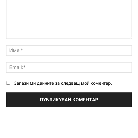
Коментар:
Им
Ema
Запази ми данните за следващ мой коментар.