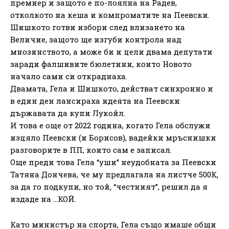
премиер и защото е по-лоялна на Радев,
отколкото на кеша и компроматите на Пеевски.
Шишкото готви избори след влизането на
Величие, защото ще изгуби контрола над
мнозинството, а може би и цели двама депутати
заради фалшивите бюлетини, които Новото
начало сами си откраднаха.
Двамата, Гела и Шишкото, действат синхронно и
в един ден лансираха идеята на Пеевски
държавата да купи Лукойл.
И това е още от 2022 година, когато Гела обслужи
изцяло Пеевски (и Борисов), вадейки мръснишки
разговорите в ПП, които сам е записал.
Още преди това Гела “уши” неудобната за Пеевски
Татяна Дончева, че му предлагала на листче 500К,
за да го подкупи, но той, “честният”, решил да я
издаде на …КОЙ.
Като министър на спорта, Гела също имаше общи