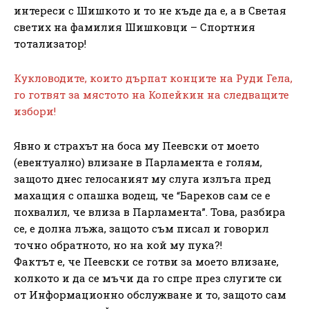
интереси с Шишкото и то не къде да е, а в Светая
светих на фамилия Шишковци – Спортния
тотализатор!
Кукловодите, които дърпат конците на Руди Гела,
го готвят за мястото на Копейкин на следващите
избори!
Явно и страхът на боса му Пеевски от моето
(евентуално) влизане в Парламента е голям,
защото днес гелосаният му слуга излъга пред
махащия с опашка водещ, че “Бареков сам се е
похвалил, че влиза в Парламента”. Това, разбира
се, е долна лъжа, защото съм писал и говорил
точно обратното, но на кой му пука?!
Фактът е, че Пеевски се готви за моето влизане,
колкото и да се мъчи да го спре през слугите си
от Информационно обслужване и то, защото сам