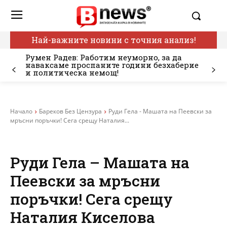
Най-важните новини с точния анализ!
Румен Радев: Работим неуморно, за да
наваксаме проспаните години безхаберие
и политическа немощ!
Начало
Бареков Без Цензура
Руди Гела - Машата на Пеевски за
мръсни поръчки! Сега срещу Наталия...
Руди Гела – Машата на
Пеевски за мръсни
поръчки! Сега срещу
Наталия Киселова