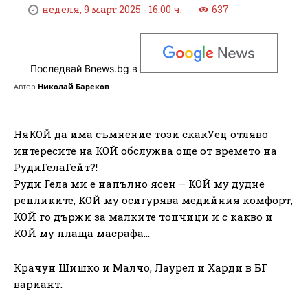
неделя, 9 март 2025 - 16:00 ч.
637
Последвай Bnews.bg в
Автор
Николай Бареков
НяКОЙ да има съмнение този скакУец отляво
интересите на КОЙ обслужва още от времето на
РудиГелаГейт?!
Руди Гела ми е напълно ясен – КОЙ му дудне
репликите, КОЙ му осигурява медийния комфорт,
КОЙ го държи за малките топчици и с какво и
КОЙ му плаща масрафа…
Крачун Шишко и Малчо, Лаурел и Харди в БГ
вариант: