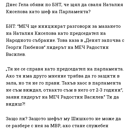
Днес Гела обяви по БНТ, че щял да сваля Наталия
Киселова като шеф на Парламента?
БНТ: “МЕЧ ще инициират разговори за махането
на Наталия Киселова като председател на
Народното събрание. Това каза в „Денят започва с
Георги Любенов“ лидерът на МЕЧ Радостин
Василев.
„Тя не се справя като председател на парламента.
Ако тя има друго мнение трябва да го защити в
зала, но тя не го прави. Такъв хаос в парламента
не съм виждал, откакто съм в него от 2-3 години“,
заяви лидерът на МЕЧ Радостин Василев.” Ти да
видиш?!
Защо ли? Защото шефът му Шишкото не може да
се разбере с нея за МВР, ако стане служебен