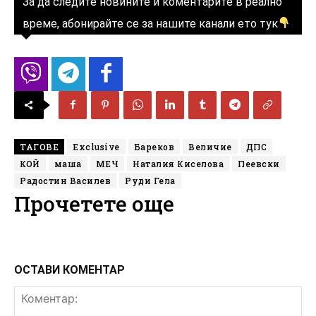
За да следите новините и коментарите в реално
време, абонирайте се за нашите канали ето тук
ТАГОВЕ
Exclusive
Бареков
Величие
ДПС
КОЙ
маша
МЕЧ
Наталия Киселова
Пеевски
Радостин Василев
Руди Гела
Прочетете още
ОСТАВИ КОМЕНТАР