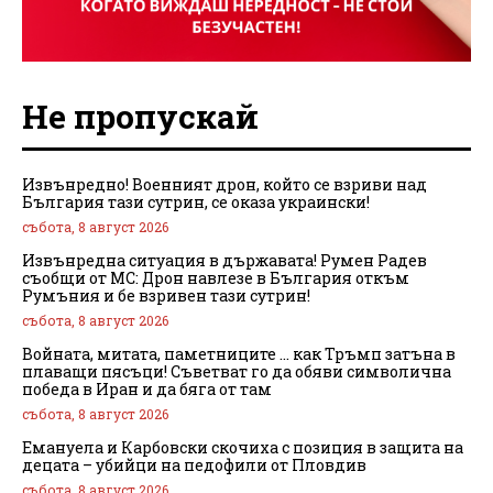
Не пропускай
Извънредно! Военният дрон, който се взриви над
България тази сутрин, се оказа украински!
събота, 8 август 2026
Извънредна ситуация в държавата! Румен Радев
съобщи от МС: Дрон навлезе в България откъм
Румъния и бе взривен тази сутрин!
събота, 8 август 2026
Войната, митата, паметниците … как Тръмп затъна в
плаващи пясъци! Съветват го да обяви символична
победа в Иран и да бяга от там
събота, 8 август 2026
Емануела и Карбовски скочиха с позиция в защита на
децата – убийци на педофили от Пловдив
събота, 8 август 2026