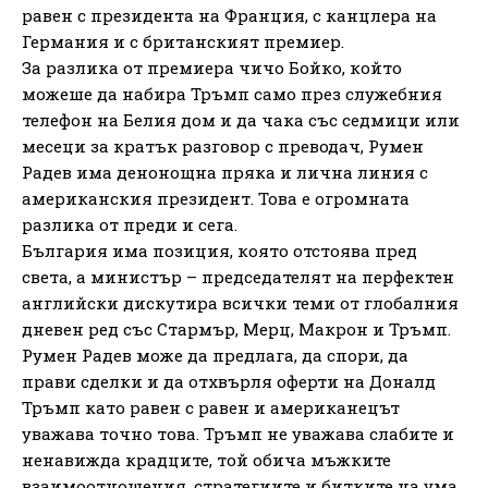
равен с президента на Франция, с канцлера на
Германия и с британският премиер.
За разлика от премиера чичо Бойко, който
можеше да набира Тръмп само през служебния
телефон на Белия дом и да чака със седмици или
месеци за кратък разговор с преводач, Румен
Радев има денонощна пряка и лична линия с
американския президент. Това е огромната
разлика от преди и сега.
България има позиция, която отстоява пред
света, а министър – председателят на перфектен
английски дискутира всички теми от глобалния
дневен ред със Стармър, Мерц, Макрон и Тръмп.
Румен Радев може да предлага, да спори, да
прави сделки и да отхвърля оферти на Доналд
Тръмп като равен с равен и американецът
уважава точно това. Тръмп не уважава слабите и
ненавижда крадците, той обича мъжките
взаимоотношения, стратегиите и битките на ума.