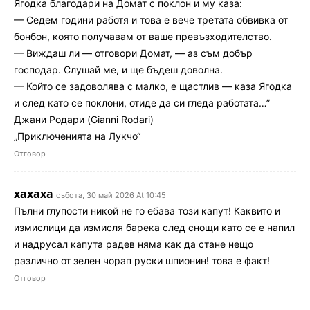
Ягодка благодари на Домат с поклон и му каза:
— Седем години работя и това е вече третата обвивка от
бонбон, която получавам от ваше превъзходителство.
— Виждаш ли — отговори Домат, — аз съм добър
господар. Слушай ме, и ще бъдеш доволна.
— Който се задоволява с малко, е щастлив — каза Ягодка
и след като се поклони, отиде да си гледа работата…”
Джани Родари (Gianni Rodari)
„Приключенията на Лукчо“
Отговор
хахаха
събота, 30 май 2026 At 10:45
Пълни глупости никой не го ебава този капут! Каквито и
измислици да измисля барека след снощи като се е напил
и надрусал капута радев няма как да стане нещо
различно от зелен чорап руски шпионин! това е факт!
Отговор