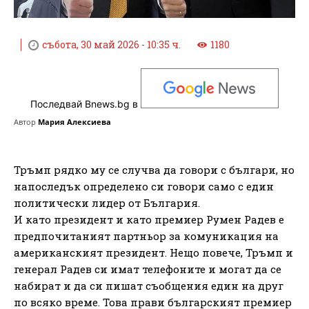
събота, 30 май 2026 - 10:35 ч.
1180
Последвай Bnews.bg в
Автор
Мария Алексиева
Тръмп рядко му се случва да говори с българи, но
напоследък определено си говори само с един
политически лидер от България.
И като президент и като премиер Румен Радев е
предпочитаният партньор за комуникация на
американският президент. Нещо повече, Тръмп и
генерал Радев си имат телефоните и могат да се
набират и да си пишат съобщения един на друг
по всяко време. Това прави българският премиер