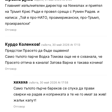
Главният изпълнителен директор на Newsmax и приятел
на Тръмп Крис Ръди е провел среща с Румен Радев. и
написа: „Той е про-НАТО, проамерикански, про-Тръмп,
произраелски“
Отговор
Курдо Коленков!
събота, 30 май 2026 At 17:13
Предстои Прасето да бъде ощавено!
Само тъпото парче Водка Томова още не е схванала, че
Прасето оттича в канала! Затова Варна е такава кочина!
Отговор
хахаха
събота, 30 май 2026 At 17:58
Само тъпото пърче бареков се спука да прави
свирки на радев и копринката а те не го имат за жив!
жалък капут!
Отговор