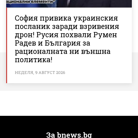
София привика украинския
посланик заради взривения
дрон! Русия похвали Румен
Радев и България за
рационалната ни външна
политика!
НЕДЕЛЯ, 9 АВГУСТ 2026
За bnews.bg