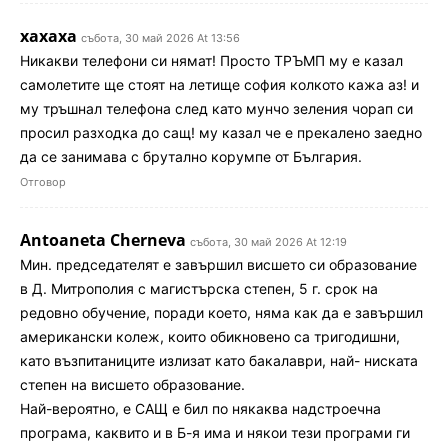
хахаха
събота, 30 май 2026 At 13:56
Никакви телефони си нямат! Просто ТРЪМП му е казал
самолетите ще стоят на летище софия колкото кажа аз! и
му тръшнал телефона след като мунчо зеления чорап си
просил разходка до сащ! му казал че е прекалено заедно
да се занимава с брутално корумпе от България.
Отговор
Antoaneta Cherneva
събота, 30 май 2026 At 12:19
Мин. председателят е завършил висшето си образование
в Д. Митрополия с магистърска степен, 5 г. срок на
редовно обучение, поради което, няма как да е завършил
американски колеж, които обикновено са тригодишни,
като възпитаниците излизат като бакалаври, най- ниската
степен на висшето образование.
Най-вероятно, е САЩ е бил по някаква надстроечна
програма, каквито и в Б-я има и някои тези програми ги