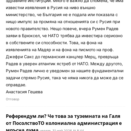
здравните институции. Много е важно да спомена, че има
известни изявления в Русия на ниво външно
министерство, че България не е подала или показала с
нищо импулс за промяна на отношенията си с Русия при
новото правителство. Нещо повече, вчера Румен Радев
заяви в Брюксел, че НАТО трябва да инвестира сериозно
в собствените си способности. Това, на фона на
изявленията на Мадяр и на фона на писмото на проф.
Джефри Сакс до германския канцлер Мерц, превръща
Радев в уверен атлантик ястреб от НАТО. Между другото,
Румен Радев лично е уведомен за нашите фундаментални
задачи спрямо Русия, така че няма никога да може да се
оправдае.
Анастасия Гешева
Отговор
Референдум ли? Че това за туземната на Галя
от ПосолствоТО колониална администрация е
мръсна дума
неделя, 31 май 2026 At 8:44