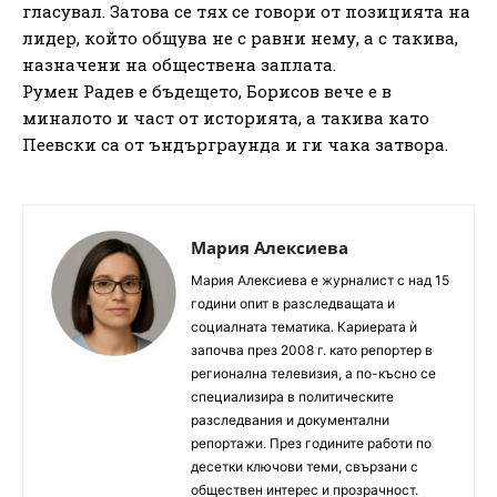
гласувал. Затова се тях се говори от позицията на
лидер, който общува не с равни нему, а с такива,
назначени на обществена заплата.
Румен Радев е бъдещето, Борисов вече е в
миналото и част от историята, а такива като
Пеевски са от ъндърграунда и ги чака затвора.
Мария Алексиева
Мария Алексиева е журналист с над 15
години опит в разследващата и
социалната тематика. Кариерата ѝ
започва през 2008 г. като репортер в
регионална телевизия, а по-късно се
специализира в политическите
разследвания и документални
репортажи. През годините работи по
десетки ключови теми, свързани с
обществен интерес и прозрачност.