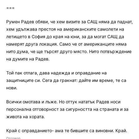
===
Румен Радев обяви, че хем визите за САЩ няма да паднат,
хем удължава престоя на американските самолети на
летището в София до края на юни, за да могат САЩ да
намерят друга локация. Само че от американците няма
нито дума, че ще търсят друго място. Нито потвърждение
на думите на Радев.
Той пак отлага, дава надежда и оправдание на
защитниците си. Сега да гракнат: дайте им време, те са
нови.
Всички омотава и лъже. Но оттук нататък Радев носи
персонална отговорност за сигурността на страната и за
живота на хората.
Край с оправданието- ама те бившите са виновни. Край.
Отговор