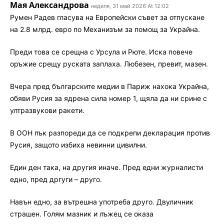
Мая Александрова
неделя, 31 май 2026 At 12:02
Румен Радев гласува на Европейски съвет за отпускане
на 2.8 млрд. евро по Механизъм за помощ за Украйна.
Преди това се срещна с Урсула и Рюте. Иска повече
оръжие срещу руската заплаха. Любезен, превит, мазен.
Вчера пред българските медии в Париж нахока Украйна,
обяви Русия за ядрена сила номер 1, щяла да ни срине с
ултразвукови ракети.
В ООН пък разпореди да се подкрепи декларация против
Русия, защото избиха невинни цивилни.
Един ден така, на другия иначе. Пред едни журналисти
едно, пред дргуги – друго.
Навън едно, за вътрешна употреба друго. Двуличник
страшен. Голям мазник и лъжец се оказа