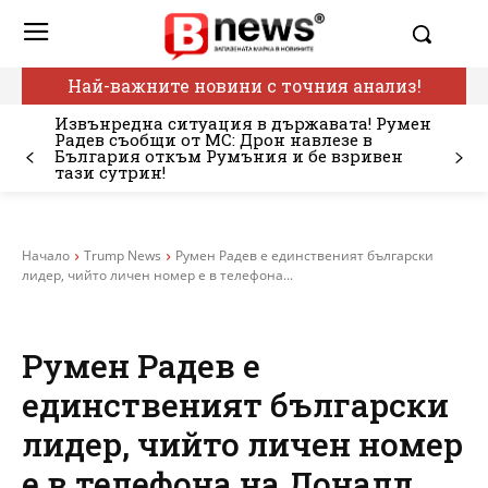
Най-важните новини с точния анализ!
Извънредна ситуация в държавата! Румен
Радев съобщи от МС: Дрон навлезе в
България откъм Румъния и бе взривен
тази сутрин!
Начало
Trump News
Румен Радев е единственият български
лидер, чийто личен номер е в телефона...
Румен Радев е
единственият български
лидер, чийто личен номер
е в телефона на Доналд