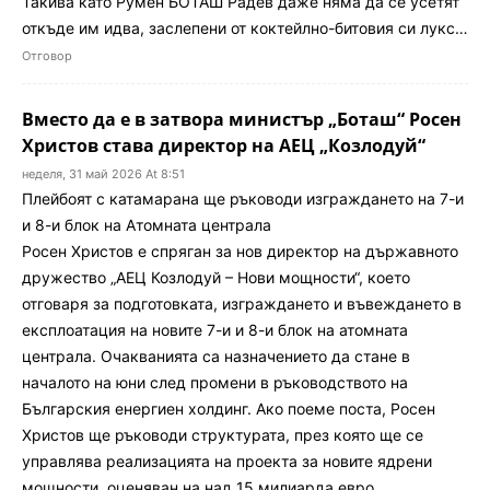
Такива като Румен БОТАШ Радев даже няма да се усетят
откъде им идва, заслепени от коктейлно-битовия си лукс…
Отговор
Вместо да е в затвора министър „Боташ“ Росен
Христов става директор на АЕЦ „Козлодуй“
неделя, 31 май 2026 At 8:51
Плейбоят с катамарана ще ръководи изграждането на 7-и
и 8-и блок на Атомната централа
Росен Христов е спряган за нов директор на държавното
дружество „АЕЦ Козлодуй – Нови мощности“, което
отговаря за подготовката, изграждането и въвеждането в
експлоатация на новите 7-и и 8-и блок на атомната
централа. Очакванията са назначението да стане в
началото на юни след промени в ръководството на
Българския енергиен холдинг. Ако поеме поста, Росен
Христов ще ръководи структурата, през която ще се
управлява реализацията на проекта за новите ядрени
мощности, оценяван на над 15 милиарда евро.