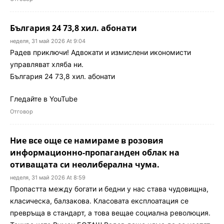
България 24 73,8 хил. абонати
неделя, 31 май 2026 At 9:04
Радев приключи! Адвокати и измислени икономисти
управляват хляба ни.
България 24 73,8 хил. абонати
Гледайте в YouTube
Отговор
Ние все още се намираме в розовия
информационно-пропаганден облак на
отиващата си неолиберална чума.
неделя, 31 май 2026 At 8:59
Пропастта между богати и бедни у нас става чудовищна,
класическа, балзакова. Класовата експлоатация се
превръща в стандарт, а това вещае социална революция.