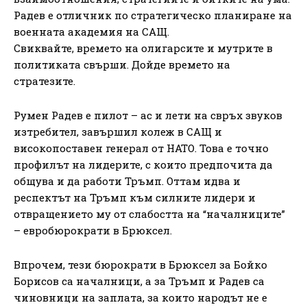
Радев е отличник по стратегическо планиране на
военната академия на САЩ.
Свиквайте, времето на олигарсите и мутрите в
политиката свърши. Дойде времето на
стратезите.
Румен Радев е пилот – ас и лети на свръх звуков
изтребител, завършил колеж в САЩ и
високопоставен генерал от НАТО. Това е точно
профилът на лидерите, с които предпочита да
общува и да работи Тръмп. Оттам идва и
респектът на Тръмп към силните лидери и
отвращението му от слабостта на “началниците”
– евробюрократи в Брюксел.
Впрочем, тези бюрократи в Брюксел за Бойко
Борисов са началници, а за Тръмп и Радев са
чиновници на заплата, за които народът не е