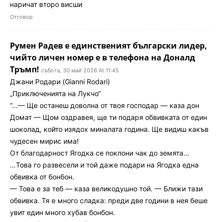
наричат второ висши
Отговор
Румен Радев е единственият български лидер,
чийто личен номер е в телефона на Доналд
Тръмп!
събота, 30 май 2026 At 11:45
Джани Родари (Gianni Rodari)
„Приключенията на Лукчо“
“…— Ще останеш доволна от твоя господар — каза дон
Домат — Щом оздравея, ще ти подаря обвивката от един
шоколад, който изядох миналата година. Ще видиш какъв
чудесен мирис има!
От благодарност Ягодка се поклони чак до земята…
…Това го развесели и той даже подари на Ягодка една
обвивка от бонбон.
— Това е за теб — каза великодушно той. — Ближи тази
обвивка. Тя е много сладка: преди две години в нея беше
увит един много хубав бонбон.