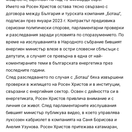
Името на Росен Христов остава тясно свързано с
договора между България и турската компания „Боташ“,
подписан през януари 2023 г. Контрактът предизвика
сериозни политически спорове, парламентарни проверки
и разследвания заради условията по споразумението. По
време на изслушванията в Народното събрание бившият
енергиен министър влезе в остри словесни сблъсъци с
депутати, а случаят се превърна в една от най-
коментираните теми в българската енергетика през
последните години.
След разследването по случая с „Боташ“ бяха извършени
проверки в жилището на Росен Христов и в институции,
свързани с енергийния сектор. Освен с дейността си в
енергетиката, Росен Христов привлича внимание и с
личния си живот. След парламентарните изслушвания
бившият министър публикува видео, в което управлява
луксозен кабриолет в компанията на Саня Борисова и
Анелия Узунова. Росен Христов притежава катамаран,