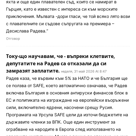
яхта и още един плавателен съд, които се намират в
Гърция, като е известен с интереса си към морските
приключения. Мълвата -дори гласи, че той всяко лято вози
с плавателните си съдове съпругата на премиера –
Десислава Радева.“
Отговор
Току-що научавам, че - въпреки клетвите,
депутатите на Радев са отказали да си
замразят заплатите.
неделя, 31 май 2026 At 8:47
Радев каза, че вървим към 5% за НАТО и че България ще
се ползва от SAFE, което автоматично означава, че Радев
включва България в основния антируски финансов блок в
ЕС и политиката на изграждане на европейски въоръжени
сили, включително ядрени, насочени срещу Русия.
Програмата на Урсула SAFE цели да източи бюджетите на
държавите членки за ВПК. Още един инструмент за
ограбване на народите в Европа след използването на