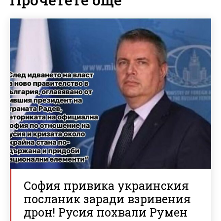
София привика украинския
посланик заради взривения
дрон! Русия похвали Румен