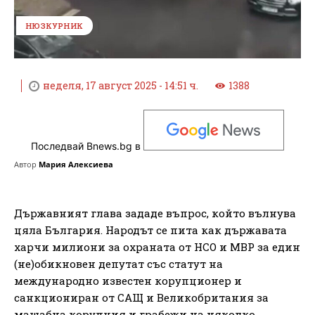
НЮЗКУРНИК
неделя, 17 август 2025 - 14:51 ч.
1388
Последвай Bnews.bg в
Автор
Мария Алексиева
Държавният глава зададе въпрос, който вълнува
цяла България. Народът се пита как държавата
харчи милиони за охраната от НСО и МВР за един
(не)обикновен депутат със статут на
международно известен корупционер и
санкциониран от САЩ и Великобритания за
мащабна корупция и грабежи на няколко