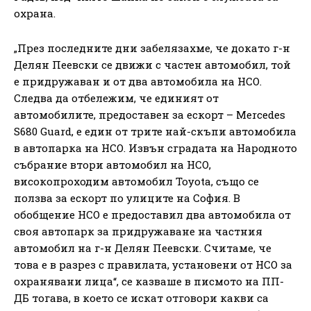
охрана.
„През последните дни забелязахме, че докато г-н
Делян Пеевски се движи с частен автомобил, той
е придружаван и от два автомобила на НСО.
Следва да отбележим, че единият от
автомобилите, предоставен за ескорт – Mercedes
S680 Guard, е един от трите най-скъпи автомобила
в автопарка на НСО. Извън сградата на Народното
събрание втори автомобил на НСО,
високопроходим автомобил Toyota, също се
ползва за ескорт по улиците на София. В
обобщение НСО е предоставил два автомобила от
своя автопарк за придружаване на частния
автомобил на г-н Делян Пеевски. Считаме, че
това е в разрез с правилата, установени от НСО за
охранявани лица“, се казваше в писмото на ПП-
ДБ тогава, в което се искат отговори какви са