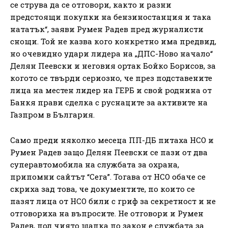
се струва да се отговори, както и разни
предстоящи покупки на бензиностанция и така
нататък“, заяви Румен Радев пред журналисти
снощи. Той не казва кого конкретно има предвид,
но очевидно удари лидера на „ДПС-Ново начало“
Делян Пеевски и неговия ортак Бойко Борисов, за
когото се твърди сериозно, че през подставените
лица на местен лидер на ГЕРБ и свой роднина от
Банкя прави сделка с руснаците за активите на
Газпром в България.
Само преди няколко месеца ПП-ДБ питаха НСО и
Румен Радев защо Делян Пеевски се пази от два
суперавтомобила на службата за охрана,
припомни сайтът “Сега”. Тогава от НСО обаче се
скриха зад това, че документите, по които се
пазят лица от НСО били с гриф за секретност и не
отговориха на въпросите. Не отговори и Румен
Радев, под чиято шапка по закон е службата за