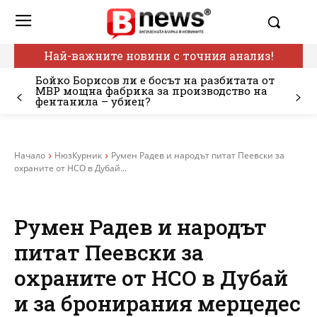
Най-важните новини с точния анализ!
Бойко Борисов ли е босът на разбитата от
МВР мощна фабрика за производство на
фентанила – убиец?
Начало
НюзКурник
Румен Радев и народът питат Пеевски за
охраните от НСО в Дубай...
Румен Радев и народът
питат Пеевски за
охраните от НСО в Дубай
и за бронирания мерцедес