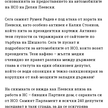
основанията за предоставянето на автомобилите
на НСО на Делян Пеевски.
Сега самият Румен Радев е под атака от хората на
Пеевски, като особено активен е Калин Стоянов,
който пита за президентски кортежи. Активно
тези глупости са тиражирани от сайтовете по
търбуха на Шишкото. Сега те пускат и
подробности за автомобилите от НСО, които возят
президента. Тези кафяво – жълти медии
очевидно не правят разлика между държавен
глава и статута на един обикновен депутат,
който се води опозиция и тежко санкциониран за
корупция от най-мощните западни държави!
На снимката се вижда как Пеевски влиза на
работа в НС – бившия Партиен дом, с охраната си
от НСО. Самият Парламент и всички 240 депутати
заседават в тази сграда, за да се осигурява