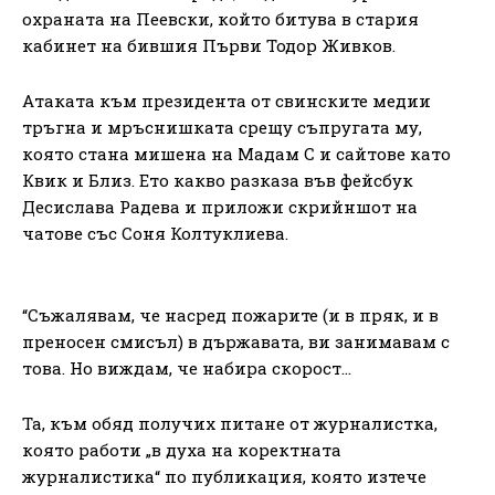
охраната на Пеевски, който битува в стария
кабинет на бившия Първи Тодор Живков.
Атаката към президента от свинските медии
тръгна и мръснишката срещу съпругата му,
която стана мишена на Мадам С и сайтове като
Квик и Близ. Ето какво разказа във фейсбук
Десислава Радева и приложи скрийншот на
чатове със Соня Колтуклиева.
“Съжалявам, че насред пожарите (и в пряк, и в
преносен смисъл) в държавата, ви занимавам с
това. Но виждам, че набира скорост…
Та, към обяд получих питане от журналистка,
която работи „в духа на коректната
журналистика“ по публикация, която изтече