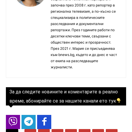
започва през 2008 г. като репортер в
регионална телевизия, а по-късно се
специализира в политическите
разследвания и документални
репортажи. През годините работи по
десетки ключови теми, свързани с
обществен интерес и прозрачност.
През 2021 г. Мария се присъединява
към bnews.bg, където и до днес е част
от екипа на разследващите
журналисти.
За да следите новините и коментарите в реално
време, абонирайте се за нашите канали ето тук