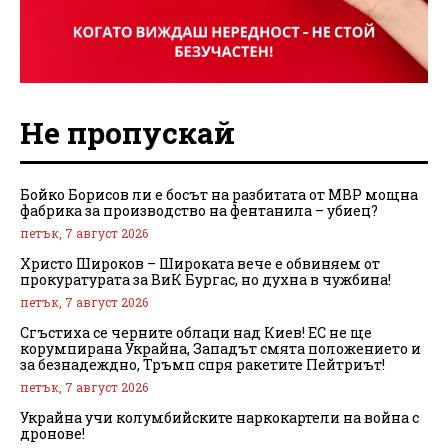
Не пропускай
Бойко Борисов ли е босът на разбитата от МВР мощна
фабрика за производство на фентанила – убиец?
петък, 7 август 2026
Христо Широков – Широката вече е обвиняем от
прокуратурата за ВиК Бургас, но духна в чужбина!
петък, 7 август 2026
Сгъстиха се черните облаци над Киев! ЕС не ще
корумпирана Украйна, Западът смята положението и
за безнадеждно, Тръмп спря ракетите Пейтриът!
петък, 7 август 2026
Украйна учи колумбийските наркокартели на война с
дронове!