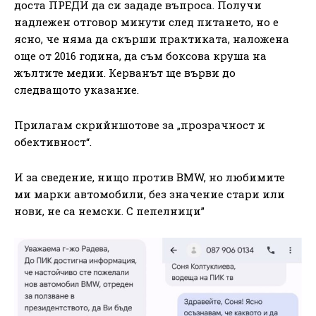
доста ПРЕДИ да си зададе въпроса. Получи
надлежен отговор минути след питането, но е
ясно, че няма да скърши практиката, наложена
още от 2016 година, да съм боксова круша на
жълтите медии. Керванът ще върви до
следващото указание.
Прилагам скрийншотове за „прозрачност и
обективност“.
И за сведение, нищо против BMW, но любимите
ми марки автомобили, без значение стари или
нови, не са немски. С пепелници”