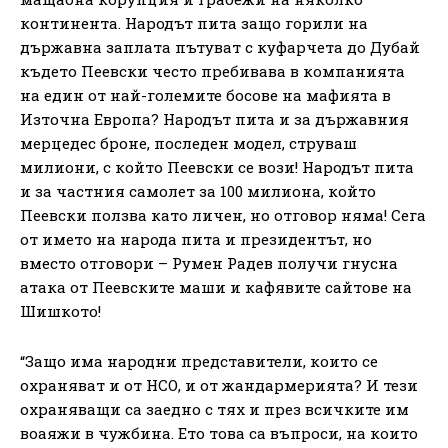
континента. Народът пита защо горили на
държавна заплата пътуват с куфарчета до Дубай
където Пеевски често пребивава в компанията
на един от най-големите босове на мафията в
Източна Европа? Народът пита и за държавния
мерцедес броне, последен модел, струваш
милиони, с който Пеевски се вози! Народът пита
и за частния самолет за 100 милиона, който
Пеевски ползва като личен, но отговор няма! Сега
от името на народа пита и президентът, но
вместо отговори – Румен Радев получи гнусна
атака от Пеевските маши и кафявите сайтове на
Шишкото!
“Защо има народни представители, които се
охраняват и от НСО, и от жандармерията? И тези
охраняващи са заедно с тях и през всичките им
воаяжи в чужбина. Ето това са въпроси, на които