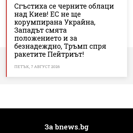
Сгъстиха се черните облаци
над Киев! ЕС не ще
корумпирана Украйна,
Западът смята
положението и за
безнадеждно, Тръмп спря
ракетите Пейтриът!
ПЕТЪК, 7 АВГУСТ 2026
За bnews.bg