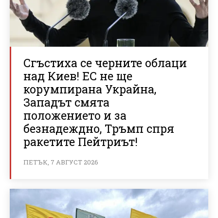
Сгъстиха се черните облаци
над Киев! ЕС не ще
корумпирана Украйна,
Западът смята
положението и за
безнадеждно, Тръмп спря
ракетите Пейтриът!
ПЕТЪК, 7 АВГУСТ 2026