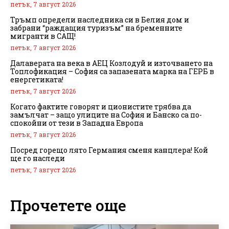
петък, 7 август 2026
Тръмп определи наследника си в Белия дом и
забрани “раждащия туризъм” на бременните
мигранти в САЩ!
петък, 7 август 2026
Далаверата на века в АЕЦ Козлодуй и източването на
Топлофикация – София са запазената марка на ГЕРБ в
енергетиката!
петък, 7 август 2026
Когато фактите говорят и ционистите трябва да
замълчат – защо улиците на София и Банско са по-
спокойни от тези в Западна Европа
петък, 7 август 2026
Посред горещо лято Германия сменя канцлера! Кой
ще го наследи
петък, 7 август 2026
Прочетете още