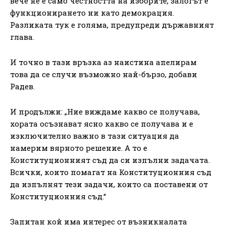
вече не е само честността на изборите, залогът е
функционирането ни като демокрация.
Разликата тук е голяма, предупреди държавният
глава.
И точно в тази връзка аз наистина апелирам
това да се случи възможно най-бързо, добави
Радев.
И продължи: „Ние виждаме какво се получава,
хората осъзнават ясно какво се получава и е
изключително важно в тази ситуация да
намерим вярното решение. А то е
Конституционният съд да си изпълни задачата.
Всички, които помагат на Конституционния съд
да изпълнят тези задачи, които са поставени от
Конституционния съд.“
Запитан кой има интерес от възникналата