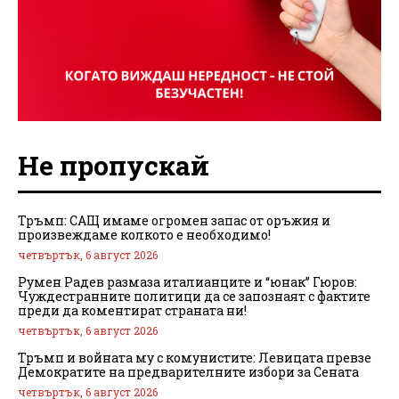
Не пропускай
Тръмп: САЩ имаме огромен запас от оръжия и
произвеждаме колкото е необходимо!
четвъртък, 6 август 2026
Румен Радев размаза италианците и “юнак” Гюров:
Чуждестранните политици да се запознаят с фактите
преди да коментират страната ни!
четвъртък, 6 август 2026
Тръмп и войната му с комунистите: Левицата превзе
Демократите на предварителните избори за Сената
четвъртък, 6 август 2026