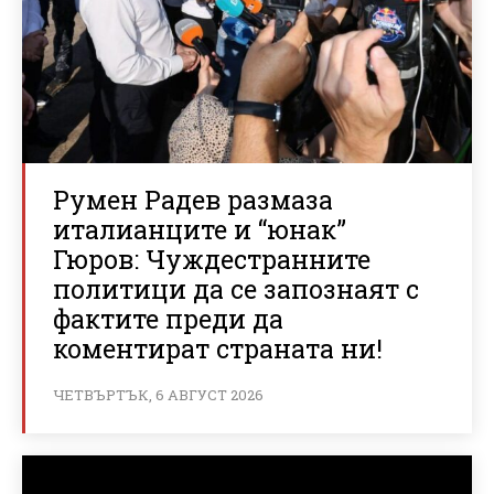
Румен Радев размаза
италианците и “юнак”
Гюров: Чуждестранните
политици да се запознаят с
фактите преди да
коментират страната ни!
ЧЕТВЪРТЪК, 6 АВГУСТ 2026