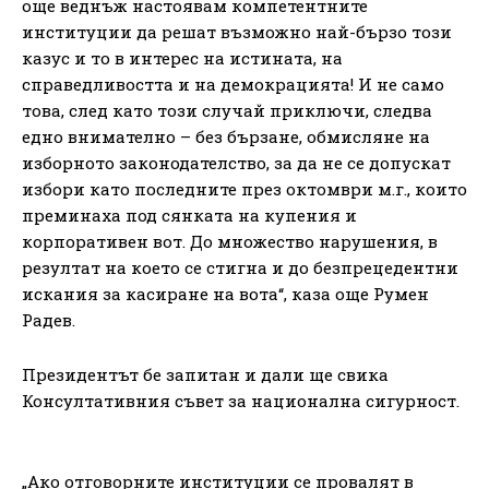
още веднъж настоявам компетентните
институции да решат възможно най-бързо този
казус и то в интерес на истината, на
справедливостта и на демокрацията! И не само
това, след като този случай приключи, следва
едно внимателно – без бързане, обмисляне на
изборното законодателство, за да не се допускат
избори като последните през октомври м.г., които
преминаха под сянката на купения и
корпоративен вот. До множество нарушения, в
резултат на което се стигна и до безпрецедентни
искания за касиране на вота“, каза още Румен
Радев.
Президентът бе запитан и дали ще свика
Консултативния съвет за национална сигурност.
„Ако отговорните институции се провалят в