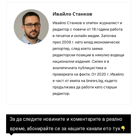
Ивайло Станков
Ивайло Станков е опитен журналист и
редактор с повече от 18 години работа
в печатни и онлайн медии. Започва
през 2006 г. като млад икономически
репортер, след което заема
редакторски позиции в няколко водещи
национални издания. Силен е в
аналитичната публицистика и
проверката на факти. От 2020 г. Ивайло
е част от екипа на bnews.bg, където
продължава да работи като старши
редактор.
За да следите новините и коментарите в реално
време, абонирайте се за нашите канали ето тук