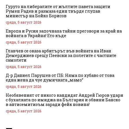
Гуруто на либералите от жълтите павета защити
Румен Радев и размаза един твърде глупав
министър на Бойко Борисов
сряда, 5 август 2026
Европа и Русия започнаха тайни преговори за край на
войната в Украйна! Ето къде
сряда, 5 август 2026
Главчев се оказа арбитърът във войната на Иван
Демерджиев срещу Пеевски за полетите с частните
самолети
сряда, 5 август 2026
Д-р Даниел Парушев от ПБ: Няма по хубаво от това
една жена да чуе думичката „мамо“
сряда, 5 август 2026
Необявеният от никого кандидат Андрей Гюров удари
с бухалката по имиджа на България и обвини Банско
в антисемитизъм заради фейк новина!
сряда, 5 август 2026