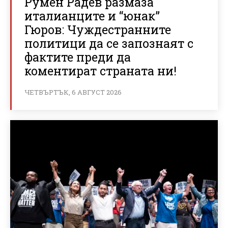
Румен Радев размаза
италианците и “юнак”
Гюров: Чуждестранните
политици да се запознаят с
фактите преди да
коментират страната ни!
ЧЕТВЪРТЪК, 6 АВГУСТ 2026