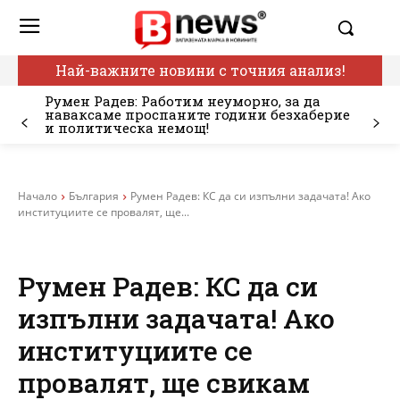
Най-важните новини с точния анализ!
Румен Радев: Работим неуморно, за да
наваксаме проспаните години безхаберие
и политическа немощ!
Начало
България
Румен Радев: КС да си изпълни задачата! Ако
институциите се провалят, ще...
Румен Радев: КС да си
изпълни задачата! Ако
институциите се
провалят, ще свикам