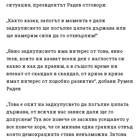
ситуация, президентът Радев отговори:
„Както казах, залогът в момента е дали
задкулисието ще погълне цялата държава или
ще намерим сили да го отхвърлим!“
„Явно задкулисието има интерес от това, явно
тези, които ни казват всеки ден с наглостта си
какво и как да правим, а в същото време ни
влекат от скандал в скандал, от криза в криза
имат интерес от подобно развитие“, добави Румен
Радев.
„Това е опит на задкулусието да погълне цялата
държава, от всички нас зависи дали ще го
допуснем! Тук все повече се засилва усещането у
все повече хора, че се минава една граница отвъд
която демокрацията става невъзможна. Затова