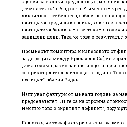
оценка за всички предишни управления, ко
„гимнастики“ с бюджета. А именно – чрез
ликвидност от бизнеса, забавяне на плаща
данъци за предишни години, които се прех
данъците за банките – при това – с големи
завишени цени. Така че това е резултатът о
Премиерът коментира и изнесената от фи
за дефицита между Брюксел и София зарад
„Има голямо разминаване, защото през пос
се прехвърлят за следващата година. Това 
дефицит“, обясни Радев.
Изплуват фактури от минали години за изв
председателят. „И те са на огромна стойност
Именно това е скритият дефицит“, подчерт
Лошото е, че тези фактури са към фирми от