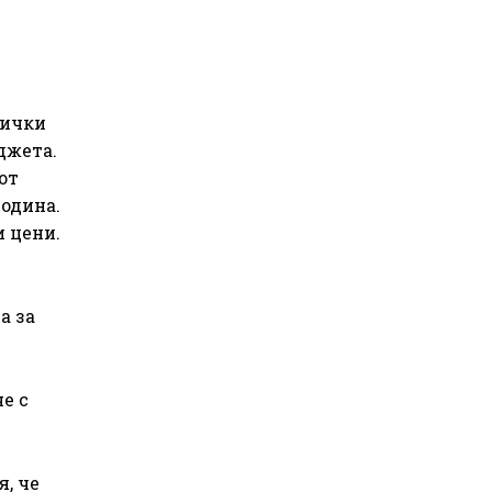
сички
джета.
от
одина.
 цени.
а за
е с
, че