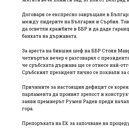
Договаря се експресно завръщане в Българ
между лидерите на България и Сърбия. Тов
да осветли кражбите в ББР и да даде гаран
банката на държавата.
За ареста на бившия шеф на ББР Стоян Мавр
четвъртък вечер е разговарял с президент
че сръбската държава ще се отнесе най-отг
Сръбският президент лично се похвали за 
Причините за настоящия дефицит се корен
парламента да проявят зрелост и конструк
заяви премиерът Румен Радев преди начало
гора.
Препоръката на ЕК за започване на проце