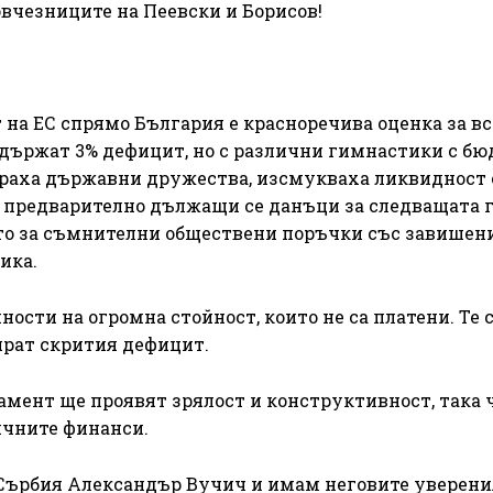
вчезниците на Пеевски и Борисов!
на ЕС спрямо България е красноречива оценка за в
оддържат 3% дефицит, но с различни гимнастики с бю
раха държавни дружества, изсмукваха ликвидност 
а предварително дължащи се данъци за следващата г
 то за съмнителни обществени поръчки със завишени
ика.
ости на огромна стойност, които не са платени. Те с
ират скрития дефицит.
амент ще проявят зрялост и конструктивност, така ч
ичните финанси.
 Сърбия Александър Вучич и имам неговите уверения