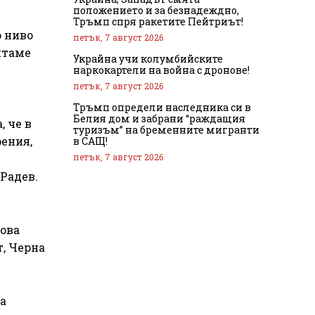
положението и за безнадеждно,
Тръмп спря ракетите Пейтриът!
о ниво
петък, 7 август 2026
итаме
Украйна учи колумбийските
е
наркокартели на война с дронове!
петък, 7 август 2026
Тръмп определи наследника си в
Белия дом и забрани “раждащия
, че в
туризъм” на бременните мигранти
ения,
в САЩ!
петък, 7 август 2026
.
Радев.
Това
, Черна
а