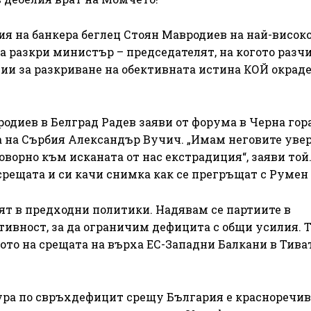
ия на банкера беглец Стоян Мавродиев на най-висок
а разкри министър – председателят, на когото разч
ции за разкриване на обективната истина КОЙ окрад
одиев в Белград Радев заяви от форума в Черна гора
а на Сърбия Александър Вучич. „Имам неговите увер
оворно към исканата от нас екстрадиция“, заяви той
срещата и си качи снимка как се прегръщат с Румен 
ят в предходни политики. Надявам се партиите в
тивност, за да ограничим дефицита с общи усилия. 
то на срещата на върха ЕС-Западни Балкани в Тиват
дура по свръхдефицит срещу България е красноречив