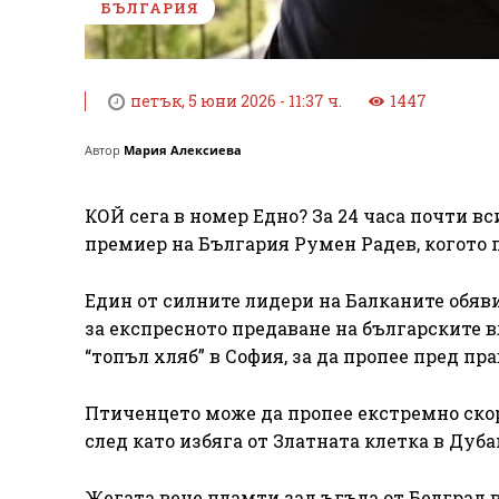
БЪЛГАРИЯ
петък, 5 юни 2026 - 11:37 ч.
1447
Автор
Мария Алексиева
КОЙ сега в номер Едно? За 24 часа почти 
премиер на България Румен Радев, когото п
Един от силните лидери на Балканите обяви
за експресното предаване на българските в
“топъл хляб” в София, за да пропее пред п
Птиченцето може да пропее екстремно скор
след като избяга от Златната клетка в Дуба
Жегата вече пламти зад ъгъла от Белград 