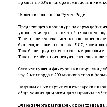
връщат по 50% и нагоре комисионни към ко
Цялото изказване на Румен Радев:
Предстоящата процедура по свръхдефицит 
управления досега, които обявяваха, че п
Тези правителства системно декапитализи
бизнеса, отложено плащаха ДДС, изземвах
Това беше придружено с големи разходи и
Това е неизбежният резултат от тази полит
Сега изплуват и фактури за извършени дейн
над 2 милиарда и 200 милиона евро и форм
Надявам се, че партиите в българския парл
общи усилия да можем да заздравим публ
Вчера вечерта разговарях с президента на