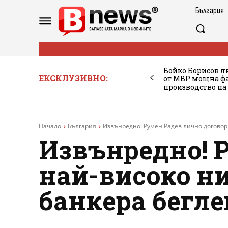
България
Бойко Борисов ли
ЕКСКЛУЗИВНО:
от МВР мощна фа
производство на
Начало
България
Извънредно! Румен Радев лично договори
Извънредно! 
най-високо н
банкера бегле