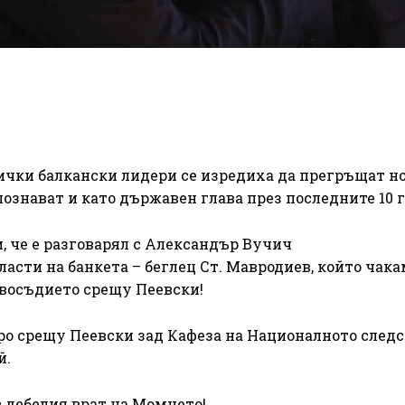
всички балкански лидери се изредиха да прегръщат н
ознават и като държавен глава през последните 10 
, че е разговарял с Александър Вучич
ласти на банкета – беглец Ст. Мавродиев, който чака
равосъдието срещу Пеевски!
о срещу Пеевски зад Кафеза на Националното следс
й.
в дебелия врат на Момчето!