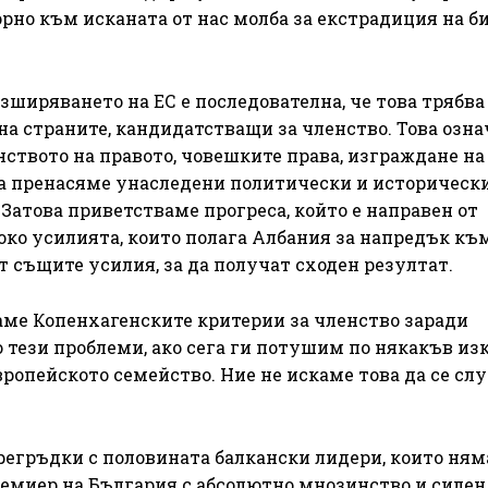
орно към исканата от нас молба за екстрадиция на 
ширяването на ЕС е последователна, че това трябва
на страните, кандидатстващи за членство. Това озна
ството на правото, човешките права, изграждане на
да пренасяме унаследени политически и историческ
Затова приветстваме прогреса, който е направен от
око усилията, които полага Албания за напредък към
 същите усилия, за да получат сходен резултат.
ме Копенхагенските критерии за членство заради
 тези проблеми, ако сега ги потушим по някакъв из
вропейското семейство. Ние не искаме това да се слу
прегръдки с половината балкански лидери, които ням
ремиер на България с абсолютно мнозинство и силен