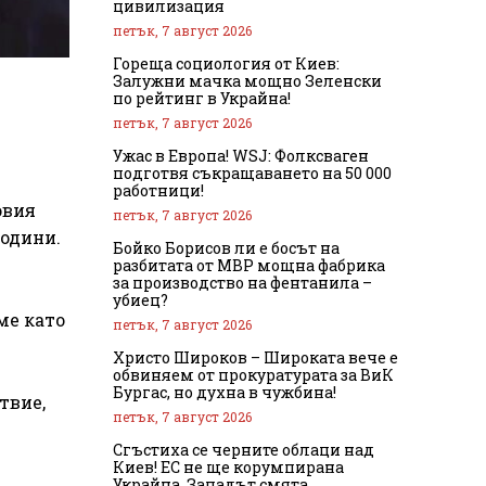
цивилизация
петък, 7 август 2026
Гореща социология от Киев:
Залужни мачка мощно Зеленски
по рейтинг в Украйна!
петък, 7 август 2026
Ужас в Европа! WSJ: Фолксваген
подготвя съкращаването на 50 000
работници!
овия
петък, 7 август 2026
години.
Бойко Борисов ли е босът на
разбитата от МВР мощна фабрика
за производство на фентанила –
убиец?
ме като
петък, 7 август 2026
Христо Широков – Широката вече е
обвиняем от прокуратурата за ВиК
Бургас, но духна в чужбина!
твие,
петък, 7 август 2026
Сгъстиха се черните облаци над
Киев! ЕС не ще корумпирана
Украйна, Западът смята