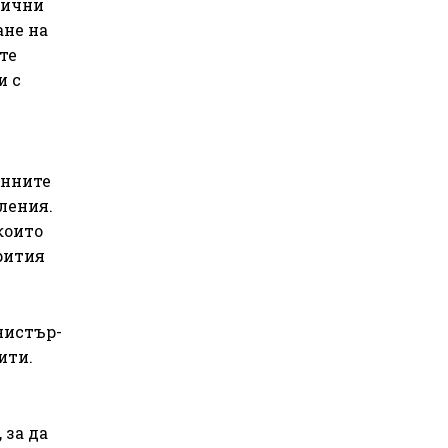
лични
ане на
те
и с
анните
ления.
които
рития
нистър-
ити.
 за да