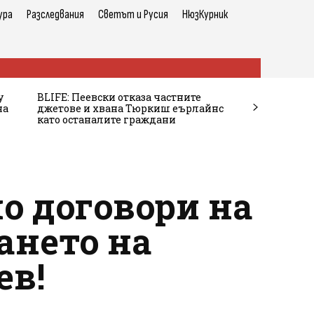
ура
Разследвания
Светът и Русия
НюзКурник
у
BLIFE: Пеевски отказа частните
на
джетове и хвана Тюркиш еърлайнс
като останалите граждани
о договори на
ането на
ев!