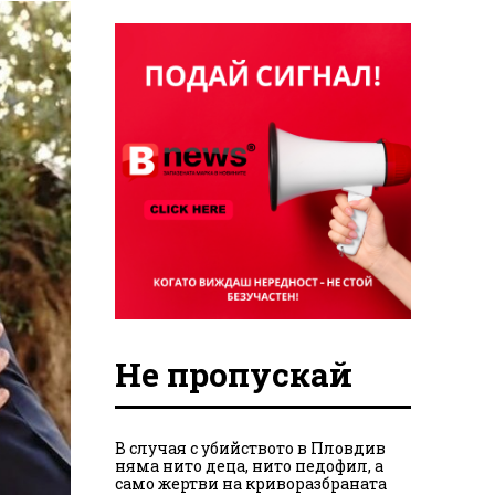
Не пропускай
В случая с убийството в Пловдив
няма нито деца, нито педофил, а
само жертви на криворазбраната