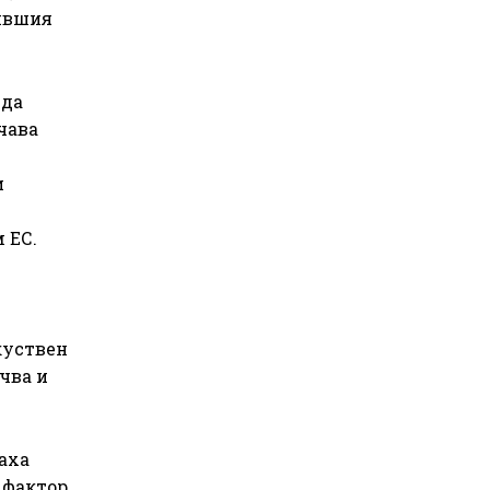
бившия
 да
чава
и
 ЕС.
куствен
чва и
аха
 фактор