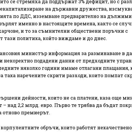
ито се стремяха да поддържат 3% дефицит, но с раз
 декапитализиране на държавни дружества, изсмукв
нията по ДДС, изземване предварително на дължими
върлят именно в настоящите времена, както се случ
 харчове, и то за съмнителни обществени поръчки с
т тази политика, който виждаме и до днес.
нансовия министър информация за разминаване в д
и некоректно подадени данни от предходните управ
ледните няколко години имаме отлагани плащания, 
са така наречените скрити разходи, които помпат ск
ършени дейности, които не са платени, каза още ми
 – над 2,2 млрд. евро. Първо те трябва да бъдат покр
а отново премиерът.
 корпулентните обръчи, които работят некачествено,