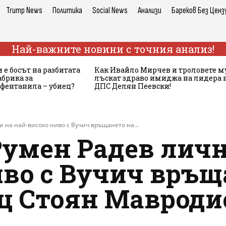
Trump News
Политика
Social News
Анализи
Бареков Без Ценз
Най-важните новини с точния анализ!
 е босът на разбитата
Как Ивайло Мирчев и троловете м
брика за
лъскат здраво имиджа на лидера 
 фентанила – убиец?
ДПС Делян Пеевски!
 на най-високо ниво с Вучич връщането на...
Румен Радев личн
иво с Вучич връщ
ц Стоян Мавроди