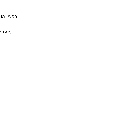
на. Ако
ение,