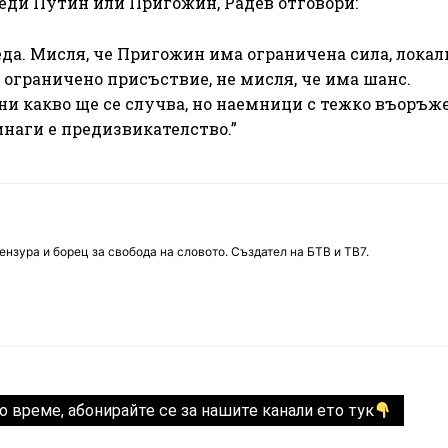
еди Путин или Пригожин, Радев отговори:
да. Мисля, че Пригожин има ограничена сила, локал
 ограничено присъствие, не мисля, че има шанс.
и какво ще се случва, но наемници с тежко въоръж
наги е предизвикателство.”
нзура и борец за свобода на словото. Създател на БТВ и ТВ7.
о време, абонирайте се за нашите канали ето тук