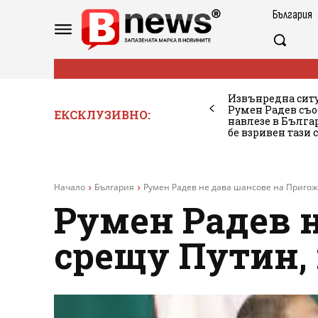
България
Извънредна ситу
Румен Радев съо
ЕКСКЛУЗИВНО:
навлезе в Бълг
бе взривен тази 
Начало
България
Румен Радев не дава шансове на Пригожи
Румен Радев 
срещу Путин, 