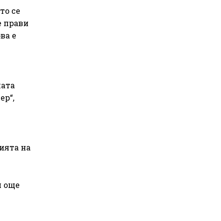
то се
е прави
ва е
ната
ер“,
ията на
и още