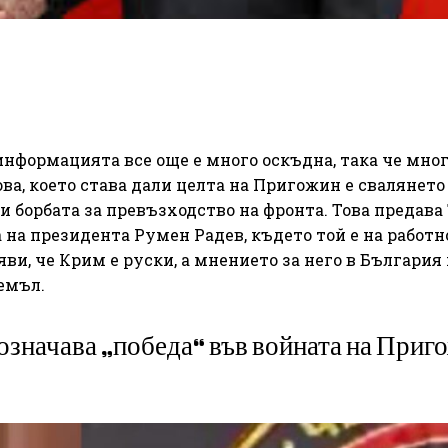
информацията все още е много оскъдна, така че мно
ва, което става дали целта на Пригожин е свалянето
и борбата за превъзходство на фронта. Това предава
 на президента Румен Радев, където той е на работн
ви, че Крим е руски, а мнението за него в България 
емъл.
 означава „победа“ във войната на Приг