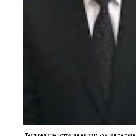
„Тепърва предстои да видим как ще се разв