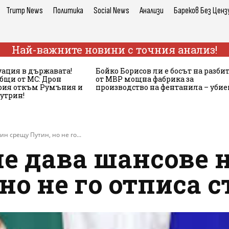
Trump News
Политика
Social News
Анализи
Бареков Без Ценз
Най-важните новини с точния анализ!
ация в държавата!
Бойко Борисов ли е босът на разби
бщи от МС: Дрон
от МВР мощна фабрика за
ария откъм Румъния и
производство на фентанила – убие
сутрин!
н срещу Путин, но не го...
не дава шансове 
но не го отписа 