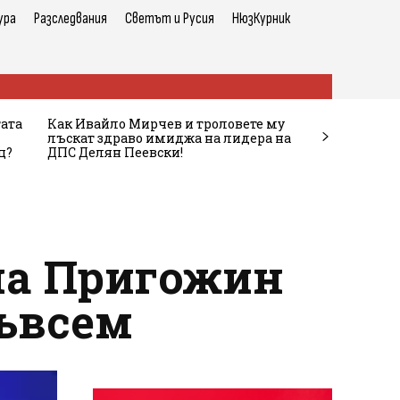
ура
Разследвания
Светът и Русия
НюзКурник
тата
Как Ивайло Мирчев и троловете му
лъскат здраво имиджа на лидера на
ц?
ДПС Делян Пеевски!
на Пригожин
съвсем