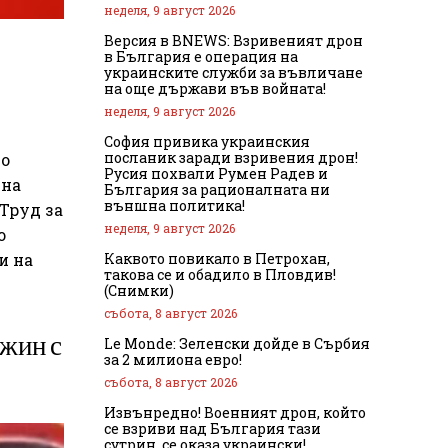
неделя, 9 август 2026
Версия в BNEWS: Взривеният дрон
в България е операция на
украинските служби за въвличане
на още държави във войната!
неделя, 9 август 2026
София привика украинския
посланик заради взривения дрон!
го
Русия похвали Румен Радев и
 на
България за рационалната ни
външна политика!
 Труд за
неделя, 9 август 2026
о
Каквото повикало в Петрохан,
и на
такова се и обадило в Пловдив!
(Снимки)
събота, 8 август 2026
ожин с
Le Monde: Зеленски дойде в Сърбия
за 2 милиона евро!
събота, 8 август 2026
Извънредно! Военният дрон, който
се взриви над България тази
сутрин, се оказа украински!