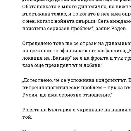
Обстановката е много динамична, но вижте 
въоръжава тежко, и то когато в нея има оп
с нея, когато войната свърши. Сега виждаме
наистина сериозен проблем“, заяви Радев.
Определено това ще се отрази на динамикат
напрежението офанзива-контраофанзива, „В
локация на „Вагнер“ не е на фронта и тук т
каза още президентът и добави:
„Естествено, че се усложнява конфликтът. 
вътрешнополитически проблем – тук са въ
Русия, ще има сериозно отношение.“
Ролята на България е укрепване на нашия 
той.