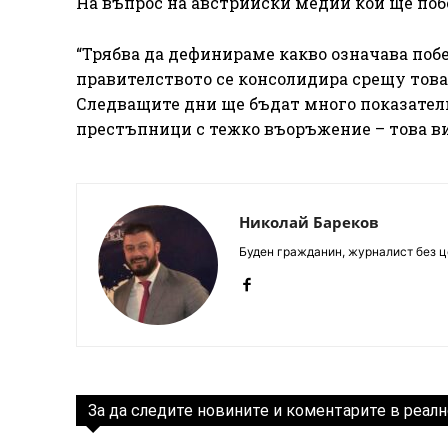
На въпрос на австрийски медии кой ще поб
“Трябва да дефинираме какво означава побе
правителството се консолидира срещу това
Следващите дни ще бъдат много показателн
престъпници с тежко въоръжение – това ви
Николай Бареков
Буден гражданин, журналист без це
За да следите новините и коментарите в реалн