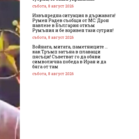
събота, 8 август 2026
Извънредна ситуация в държавата!
Румен Радев съобщи от МС: Дрон
навлезе в България откъм
Румъния и бе взривен тази сутрин!
събота, 8 август 2026
Войната, митата, паметниците …
как Тръмп затъна в плаващи
пясъци! Съветват го да обяви
символична победа в Иран и да
бяга от там
събота, 8 август 2026