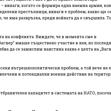
– винаги, когато се формира една наемна армия, коя
ределени престъпници, винаги е проблем, какво ще с
, че има развръзка, преди войната да е свършила. То
а на конфликта. Виждате, че в момента сме в
агнер“ имаше съществено участие в нея, но послед
рябва да се замислим наистина каква е целта на „Вагн
Всеки вътрешнополитически проблем, а той вече не е
влечени и потенциални военни действия на територ
отбранителен капацитет в системата на НАТО, посоч