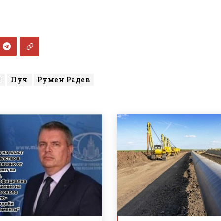
н
Пуч
Румен Радев