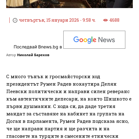
четвъртък, 15 януари 2026 - 9:58 ч.
4688
Последвай Bnews.bg в
Автор
Николай Бареков
С много тънък и гросмайсторски ход
президентът Румен Радев нокаутира Делян
Пеевски политически и направи силен реверанс
към автентичните депесари, на които Шишкото е
първи душманин. С хода си, да даде третия
мандат за съставяне на кабинет на групата на
Доган в парламента, Румен Радев подсказа ясно,
че ще направи партия и ще разчита и на
гласовете на турците в смесените етнически