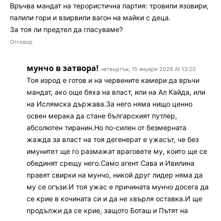
Връчва мандат на терористична партия: тровили язовири,
палили гори и взирвили вагон на майки с деца.
За тоя ли предтел да гласуваме?
Отговор
мунчо в затвора!
четвъртък, 15 януари 2026 At 13:20
Тоя изрод е готов и на червените камери да връчи
мандат, ако още бяха на власт, или на Ал Кайда, или
на Ислямска държава.За него няма нищо ценно
освен мерака да стане българският путлер,
абсолютен тиранин.Но по-силен от безмерната
жажда за власт на тоя дегенерат е ужасът, че без
имунитет ще го размажат враговете му, които ще се
обединят срещу него.Само агент Сава и Ивилина
правят свирки на мунчо, никой друг лидер няма да
му се огъзи.И тоя ужас е причината мунчо досега да
се крие в кочината си и да не хвърля оставка.И ще
продължи да се крие, защото Боташ и Пътят на