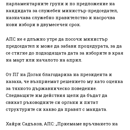
парламентарните групи и по предложение на
кандидата за служебен министър-председател,
назначава служебно правителство и насрочва
нови избори в двумесечен срок.
АПС не е длъжно утре да посочи министър
председател и може да забави процедурата, за да
се стигне до подходящата дата за изборите в края
на март или началото на април.
От ПГ на Доган благодариха на президента и
казаха, че възприемат решението му като оценка
за тяхното държавническо поведение.
Следващите им действия щели да бъдат да
свикат ръководните си органи и питат
структурите си какво да правят с мандата.
Хайри Садъков, АПС: „Приемаме връчването на