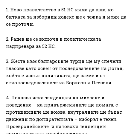
1. Ново правителство в 51 НС няма да има, но
битката за изборния кодекс ще е тежка и може да
се проточи.
2. Радев ще се включи в политическата
надпревара за 52 НС.
3. Жеста към българските турци ще му спечели
гласове като освен от последователите на Доган,
който е извън политиката, ще вземе и от
етнопоследователите на Борисов и Пеевски.
4. Показва ясна тенденция на мислене и
поведение – на привържениците ще помага, с
противниците ще воюва, неутралните ще бъдат
движени по допирателната – изборът е техен.
Проевропейските и натовски тенденции
доминират над копейковщината.