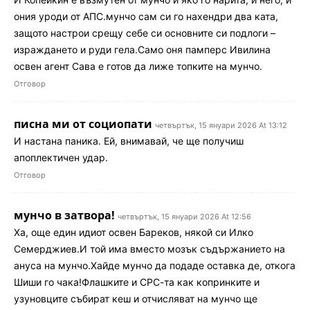
ония уроди от АПС.мунчо сам си го нахендри два ката,
защото настрои срещу себе си основните си подлоги –
израждането и руди гела.Само оня памперс Ивилина
освен агент Сава е готов да лиже топките на мунчо.
Отговор
писна ми от социопати
четвъртък, 15 януари 2026 At 13:12
И настана паника. Ей, внимавай, че ще получиш
апоплектичен удар.
Отговор
мунчо в затвора!
четвъртък, 15 януари 2026 At 12:56
Ха, още един идиот освен Бареков, някой си Илко
Семерджиев.И той има вместо мозък съдържанието на
ануса на мунчо.Хайде мунчо да подаде оставка де, откога
Шиши го чака!Флашките и СРС-та как копринките и
узуновците събират кеш и отчисляват на мунчо ще