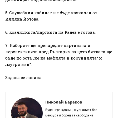
5. Служебния кабинет ще бъде назначен от
Илияна Йотова.
6. Коалицията/партията на Радев е готова.
7. Изборите ще пренаредят картината и
перспективите пред България защото битката ще
бъде по оста „не на мафията и корупцията“ и
„мутри вън“.
Задава се лавина.
Николай Бареков
Буден гражданин, журналист без
цензура и борец за свобода на