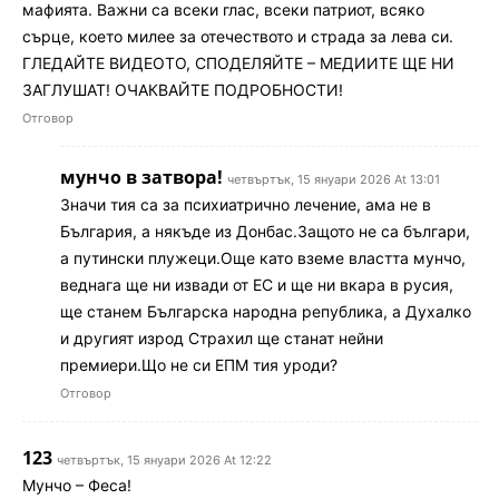
мафията. Важни са всеки глас, всеки патриот, всяко
сърце, което милее за отечеството и страда за лева си.
ГЛЕДАЙТЕ ВИДЕОТО, СПОДЕЛЯЙТЕ – МЕДИИТЕ ЩЕ НИ
ЗАГЛУШАТ! ОЧАКВАЙТЕ ПОДРОБНОСТИ!
Отговор
мунчо в затвора!
четвъртък, 15 януари 2026 At 13:01
Значи тия са за психиатрично лечение, ама не в
България, а някъде из Донбас.Защото не са българи,
а путински плужеци.Още като вземе властта мунчо,
веднага ще ни извади от ЕС и ще ни вкара в русия,
ще станем Българска народна република, а Духалко
и другият изрод Страхил ще станат нейни
премиери.Що не си ЕПМ тия уроди?
Отговор
123
четвъртък, 15 януари 2026 At 12:22
Мунчо – Феса!