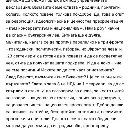
ще може да сложи подписа си под учредителната
декларация. Взимайте семействата – роднини, приятели,
колеги…Колкото повече, толкова по-добре! Да, това е опит
за революция, идеологическа и ценностна преориентация
– към консерватизъм и национализъм. Няма друг начин
да спасим българския лев. Битката ще е дълга,
мъчителна, налага се да протича паралелно на три фронта
– граждански, политически, изборен, но „Фронт за лева“ и
„23 септември“ са готови да я поведат и да се посветят на
нея, стига да получат вашата подкрепа. И да е ясно – ние
не сме политици! Искате ли да сте част от историята?
След Брекзит, възможен ли е Булекзит? Ще си върнем ли
държавата? Елате в зала 3 на НДК на 1 февруари, за да се
хвърлим в атака. И да поговорим за онова, за което никой
не говори – национална стратегия, национална доктрина,
национален идеал, национален просперитет. Добре дошли
са всички – партийни, безпартийни, оптимисти, песимисти,
врагове или приятели! Делото е свято, само обединени
можем да успеем и да изградим общ фронт срещу