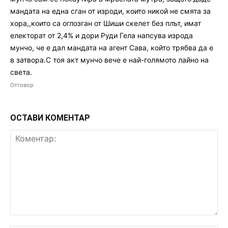
мандата на една сган от изроди, които никой не смята за
хора,,които са оглозган от Шиши скелет без плът, имат
електорат от 2,4% и дори Руди Гела напсува изрода
мунчо, че е дал мандата на агент Сава, който трябва да е
в затвора.С тоя акт мунчо вече е най-голямото лайно на
света.
Отговор
ОСТАВИ КОМЕНТАР
Коментар: