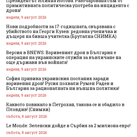
Президентът Илияна Йотова: Разочарована съм от
примитивната политическа употреба на инцидента с
дрона!
неделя, 9 август 2026
Нови подробности за 17-годишната, свързвана с
убийството на Георги Кузев: редовна ученичка и
дъщеря на бивша учителка (Брутална СНИМКА)
неделя, 9 август 2026
Версия в BNEWS: Взривеният дрон в България е
операция на украинските служби за въвличане на
още държави във войната!
неделя, 9 август 2026
София привика украинския посланик заради
взривения дрон! Русия похвали Румен Радев и
България за рационалната ни външна политика!
неделя, 9 август 2026
Каквото повикало в Петрохан, такова се и обадило в
Пловдив! (Снимки)
събота, 8 август 2026
Le Monde: Зеленски дойде в Сърбия за 2 милиона евро!
събота, 8 август 2026