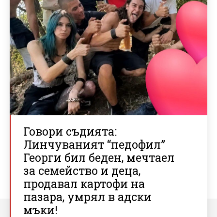
Говори съдията:
Линчуваният “педофил”
Георги бил беден, мечтаел
за семейство и деца,
продавал картофи на
пазара, умрял в адски
мъки!