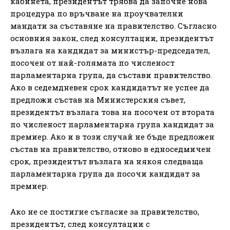
кабинета, президентът трябва да започне нова
процедура по връчване на проучвателни
мандати за съставяне на правителство. Съгласно
основния закон, след консултации, президентът
възлага на кандидат за министър-председател,
посочен от най-голямата по численост
парламентарна група, да състави правителство.
Ако в седемдневен срок кандидатът не успее да
предложи състав на Министерския съвет,
президентът възлага това на посочен от втората
по численост парламентарна група кандидат за
премиер. Ако и в този случай не бъде предложен
състав на правителство, отново в едноседмичен
срок, президентът възлага на някоя следваща
парламентарна група да посочи кандидат за
премиер.
Ако не се постигне съгласие за правителство,
президентът, след консултации с