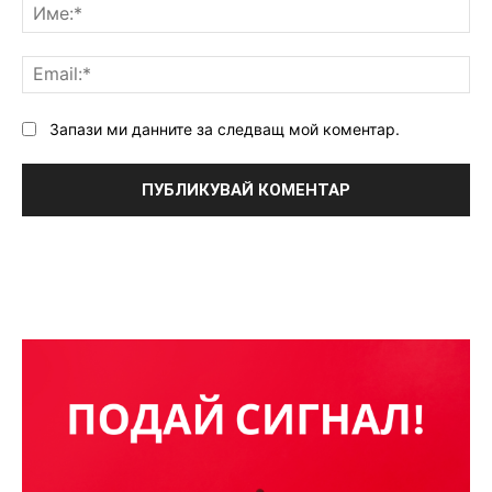
Им
Ema
Запази ми данните за следващ мой коментар.