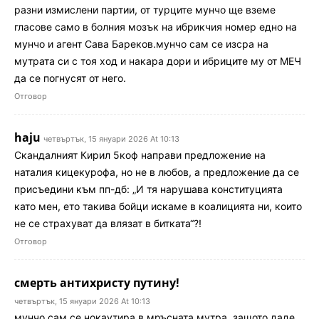
разни измислени партии, от турците мунчо ще вземе
гласове само в болния мозък на ибрикчия номер едно на
мунчо и агент Сава Бареков.мунчо сам се изсра на
мутрата си с тоя ход и накара дори и ибриците му от МЕЧ
да се погнусят от него.
Отговор
haju
четвъртък, 15 януари 2026 At 10:13
Скандалният Кирил 5коф направи предложение на
наталия кицекурофа, но не в любов, а предложение да се
присъедини към пп-дб: „И тя нарушава конституцията
като мен, ето такива бойци искаме в коалицията ни, които
не се страхуват да влязат в битката“?!
Отговор
смерть антихристу путину!
четвъртък, 15 януари 2026 At 10:13
мунчо сам се нокаутира в мръсната мутра, защото даде