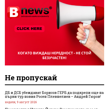
Не пропускай
ДБ и ДСБ убеждават Борисов ГЕРБ да подкрепи още на
първи тур новия Росен Плевнелиев – Андрей Гюров!
неделя, 9 август 2026