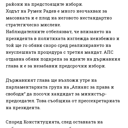
райони на предстоящите избори.
Ходът на Румен Радев е много неочакван за
масовката и е плод на неговото нестандартно
стратегическо мислене.
Наблюдателните отбелязват, че влизането на
президента в политиката изглежда неизбежно и
той ще го обяви скоро сред реализирането на
неуспешната процедура с третия мандат. АПС
отдавна обяви подкрепа за идеите на държавния
глава и е за незабавни предсрочни избори.
Държавният глава ще възложи утре на
парламентарната група на „Алианс за права и
свободи“ да посочи кандидат за министър-
председател. Това съобщиха от прессекретариата
на президента.
Според Конституцията, след оставката на