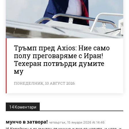
Тръмп пред Axios: Ние само
полу преговаряме с Иран!
Техеран потвърди думите
му
ПОНЕДЕЛНИК, 10 АВГУСТ 2026
14 Коментари
мунчо в затвора!
четвъртък, 15 януари 2026 At 14:46
И Копейкин е възмутен от мунчо и яко го нарита, и него, и