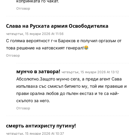
копринката го чакат.
Отговор
Слава на Руската армия Освободителка
четвъртък, 15 януари 2026 At 11:56
С голяма вероятност г-н Бареков е получил оргазъм от
това решение на натовският генерал!
Отговор
мунчо в затвора!
четвъртък, 15 януари 2026 At 13:12
Абсолютно.Защото мунчо сега, а преди агент Сава
изпълваха със смисъл битието му, той им правеше и
прави орална любов до пълен екстаз и те са най-
скъпото за него.
Отговор
смерть антихристу путину!
четвъртък, 15 януари 2026 At 10:37