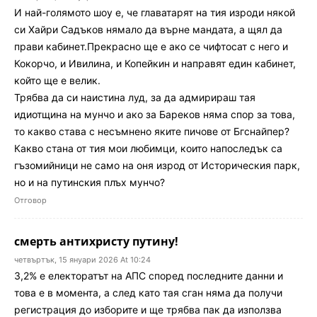
И най-голямото шоу е, че главатарят на тия изроди някой
си Хайри Садъков нямало да върне мандата, а щял да
прави кабинет.Прекрасно ще е ако се чифтосат с него и
Кокорчо, и Ивилина, и Копейкин и направят един кабинет,
който ще е велик.
Трябва да си наистина луд, за да адмирираш тая
идиотщина на мунчо и ако за Бареков няма спор за това,
то какво става с несъмнено яките пичове от Бгснайпер?
Какво стана от тия мои любимци, които напоследък са
гъзомийници не само на оня изрод от Историческия парк,
но и на путинския плъх мунчо?
Отговор
смерть антихристу путину!
четвъртък, 15 януари 2026 At 10:24
3,2% е електоратът на АПС според последните данни и
това е в момента, а след като тая сган няма да получи
регистрация до изборите и ще трябва пак да използва