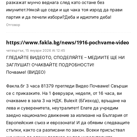
разкажат мунчо веднага след като остане без
имунитет.Някой ще седи и ще чака тоя изрод да прави
партия и да печели избори?Деба и идиотите деба!
Отговор
https://www.fakla.bg/news/1916-pochvame-video
четвъртък, 15 януари 2026 At 12:45
ГЛЕДАЙТЕ ВИДЕОТО, СПОДЕЛЯЙТЕ – МЕДИИТЕ ЩЕ НИ
ЗАГЛУШАТ! ОЧАКВАЙТЕ ПОДРОБНОСТИ!
Почваме! (ВИДЕО)
Факла.бг 3 часа 81379 прегледи Видео Почваме! Свърши
се с приказките. На 1 февруари, неделя, от 16 часа, ви
очакваме в зала 3 на НДК. Bulexit (БГизход), връщане на
лева и суверенитета, неутралитет! Елате да учредим
заедно национално движение за излизане на България от
Европейския съюз и еврозоната! И да обявим следващите
стъпки, както са разписани по закон. Всеки присъствал