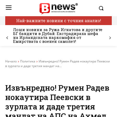
Най-важните новини с точния анализ!
Лоши новини за Ружа Игнатова и другите
БГ бандити в Дубай: Екстрадираха шефа
на Ирландската наркомафия от
Емирствата с военен самолет!
Начало
Политика
Извънредно! Румен Радев нокаутира Пеевски
в зурлата и даде третия мандат на...
Извънредно! Румен Радев
нокаутира Пеевски в
зурлата и даде третия
мандат на АПС на Ахмед