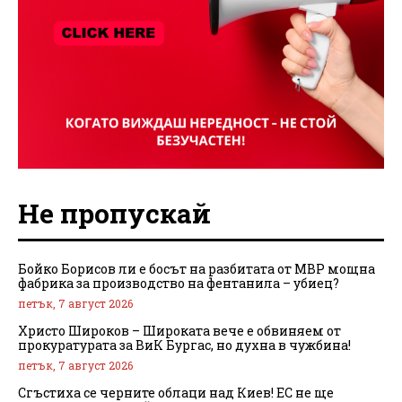
Не пропускай
Бойко Борисов ли е босът на разбитата от МВР мощна
фабрика за производство на фентанила – убиец?
петък, 7 август 2026
Христо Широков – Широката вече е обвиняем от
прокуратурата за ВиК Бургас, но духна в чужбина!
петък, 7 август 2026
Сгъстиха се черните облаци над Киев! ЕС не ще