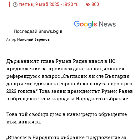
петък, 9 май 2025 - 19:20 ч.
860
Последвай Bnews.bg в
Автор
Николай Бареков
Държавният глава Румен Радев внася в НС
предложение за произвеждане на национален
референдум с въпрос „Съгласни ли сте България
да приеме единната европейска валута евро през
2026 година.“ Това заяви президентът Румен Радев
в обръщение към народа и Народното събрание.
Това той съобщи днес в извънредно обръщение
към нацията.
„Внасям в Народното събрание предложение за