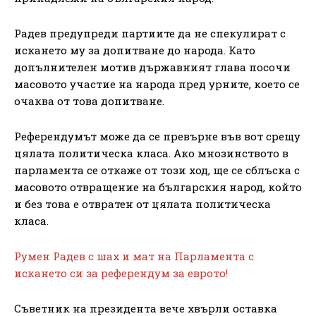
Радев предупреди партиите да не спекулират с
искането му за допитване до народа. Като
допълнителен мотив държавният глава посочи
масовото участие на народа пред урните, което се
очаква от това допитване.
Референдумът може да се превърне във вот срещу
цялата политическа класа. Ако мнозинството в
парламента се откаже от този ход, ще се сблъска с
масовото отвращение на българския народ, който
и без това е отвратен от цялата политическа
класа.
Румен Радев с шах и мат на Парламента с
искането си за референдум за еврото!
Съветник на президента вече хвърли оставка