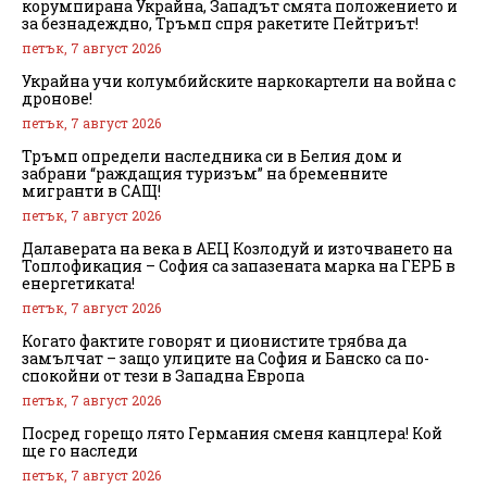
корумпирана Украйна, Западът смята положението и
за безнадеждно, Тръмп спря ракетите Пейтриът!
петък, 7 август 2026
Украйна учи колумбийските наркокартели на война с
дронове!
петък, 7 август 2026
Тръмп определи наследника си в Белия дом и
забрани “раждащия туризъм” на бременните
мигранти в САЩ!
петък, 7 август 2026
Далаверата на века в АЕЦ Козлодуй и източването на
Топлофикация – София са запазената марка на ГЕРБ в
енергетиката!
петък, 7 август 2026
Когато фактите говорят и ционистите трябва да
замълчат – защо улиците на София и Банско са по-
спокойни от тези в Западна Европа
петък, 7 август 2026
Посред горещо лято Германия сменя канцлера! Кой
ще го наследи
петък, 7 август 2026