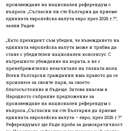
произвеждане на национален референдум с
въпроса: „Съгласни ли сте България да приеме
единната европейска валута евро през 2026 г.?“,
заяви Радев.
„Като президент съм убеден, че въвеждането на
единната европейска валута може и трябва да
стане с убедителен национален консенсус. С
вътрешното убеждение на хората, а не с
пренебрежително незачитане на тяхната воля.
Всеки български гражданин има правото да се
произнесе за своите пари, за своето
благосъстояние и бъдеще. Затова внасям в
Народното събрание предложение за
произвеждане на национален референдум с
въпроса „Съгласни ли сте България да приеме
единната европейска валута – евро, през 2026 г.?“
Референдумът ще бъде проба за демократичност