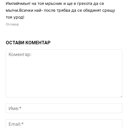
Импийчмънт на тоя мръсник и ще е грехота да се
мълчи.Всички най- после трябва да се обединят срещу
тоя урод!
Отговор
ОСТАВИ КОМЕНТАР
Коментар:
Им
Ema