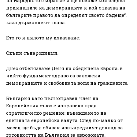
на Народното събрание и ще покаже кой следва
принципите на демокрацията и кой отказва на
българите правото да определят своето бъдеще“,
каза държавният глава.
Ето го и цялото му изказване:
Скъпи сънародници,
Днес отбелязваме Деня на обединена Европа, в
чийто фундамент здраво са заложени
демокрацията и свободната воля на гражданите.
България като пълноправен член на
Европейския съюз е изправена пред
стратегическо решение: въвеждането на
единната европейска валута. След по-малко от
месец ще бъде обявен извънредният доклад за
готовността на България за еврозоната.