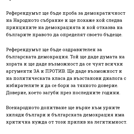
Референдумът ще бъде проба за демократичност
на Народното събрание и ще покаже кой следва
принципите на демокрацията и кой отказва на
българите правото да определят своето бъдеще.
Референдумът ще бъде оздравителен за
българската демокрация. Той ще даде думата на
хората и ще даде възможност да се чуят всички
аргументи ЗА и ПРОТИВ. Ще даде възможност и
на политическата класа да възстанови диалога с
избирателите и да се бори за тяхното доверие.
Доверие, което загуби през последните години.
Всенародното допитване ще върне към урните
хиляди българи и българската демокрация има
критична нужда от този прилив на легитимност.