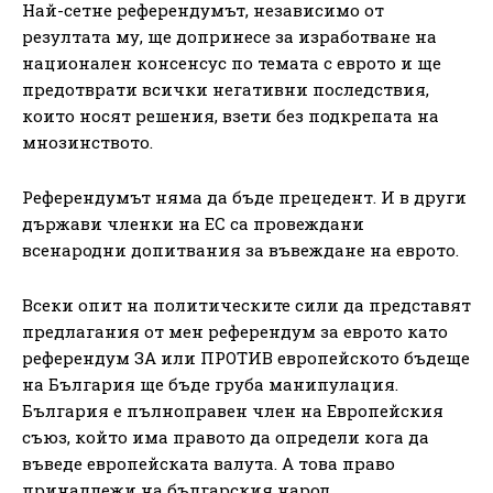
Най-сетне референдумът, независимо от
резултата му, ще допринесе за изработване на
национален консенсус по темата с еврото и ще
предотврати всички негативни последствия,
които носят решения, взети без подкрепата на
мнозинството.
Референдумът няма да бъде прецедент. И в други
държави членки на ЕС са провеждани
всенародни допитвания за въвеждане на еврото.
Всеки опит на политическите сили да представят
предлагания от мен референдум за еврото като
референдум ЗА или ПРОТИВ европейското бъдеще
на България ще бъде груба манипулация.
България е пълноправен член на Европейския
съюз, който има правото да определи кога да
въведе европейската валута. А това право
принадлежи на българския народ.