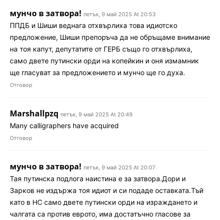
мунчо в затвора!
петък, 9 май 2025 At 20:53
ППДБ и Шиши веднага отхвърлиха това идиотско
предложение, Шиши препоръча да не обръщаме внимание
на тоя капут, депутатите от ГЕРБ също го отхвърлиха,
само двете путински орди на копейкин и оня измамник
ще гласуват за предложението и мунчо ще го духа.
Отговор
Marshallpzq
петък, 9 май 2025 At 20:49
Many calligraphers have acquired
Отговор
мунчо в затвора!
петък, 9 май 2025 At 20:07
Тая путинска подлога наистина е за затвора.Дори и
Зарков не издържа тоя идиот и си подаде оставката.Тъй
като в НС само двете путински орди на израждането и
чалгата са против еврото, има достатъчно гласове за