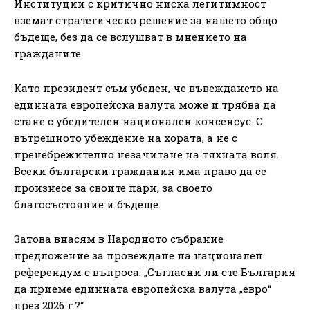
Институции с критично ниска легитимност
вземат стратегическо решение за нашето общо
бъдеще, без да се вслушват в мнението на
гражданите.
Като президент съм убеден, че въвеждането на
единната европейска валута може и трябва да
стане с убедителен национален консенсус. С
вътрешното убеждение на хората, а не с
пренебрежително незачитане на тяхната воля.
Всеки български гражданин има право да се
произнесе за своите пари, за своето
благосъстояние и бъдеще.
Затова внасям в Народното събрание
предложение за провеждане на национален
референдум с въпроса: „Съгласни ли сте България
да приеме единната европейска валута „евро“
през 2026 г.?“