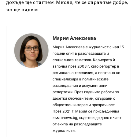
докъде ще стигнем. Мисля, че се справяме добре,
но ще видим.
Мария Алексиева
Мария Алексиева е журналист с над 15
години опит в разследващата и
социалната тематика. Кариерата ѝ
започва през 2008 г. като репортер в
регионална телевизия, а по-късно се
специализира в политическите
разследвания и документални
репортажи. През годините работи по
десетки ключови теми, свързани с
обществен интерес и прозрачност.
През 2021 г. Мария се присъединява
към bnews.bg, където и до днес е част
от екипа на разследващите
журналисти.