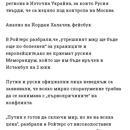
региона в Източна Украйна, за които Русия
твърди, че са изцяло под контрола на Москва.
Анализ на Йордан Халачев, фейсбук:
В Ройтерс разбрали,че „утрешният мир ще бъде
още по-болезнен“ за украинците и
европейците,ако не приемат руския
Меморандум, който ще им бъде връчен в
Истанбул на 2 юни.
Путин и руски официални лица неведнъж са
заявявали, че всяко мирно споразумение трябва
да се занимава с „първопричините“ на
конфликта.
„Путин е готов да сключи мир, но не на всяка
цена”, разбрали в Ройтерс от високопоставен