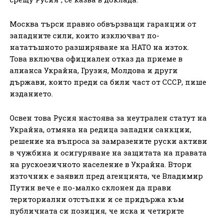
Москва търси правно обвързващи гаранции от
западните сили, които изключват по-
нататъшното разширяване на НАТО на изток.
Това включва официален отказ да приеме в
алианса Украйна, Грузия, Молдова и други
държави, които преди са били част от СССР, пише
изданието.
Освен това Русия настоява за неутрален статут на
Украйна, отмяна на редица западни санкции,
решение на въпроса за замразените руски активи
в чужбина и осигуряване на защитата на правата
на рускоезичното население в Украйна. Втори
източник е заявил пред агенцията, че Владимир
Путин вече е по-малко склонен да прави
териториални отстъпки и се придържа към
публичната си позиция, че иска и четирите