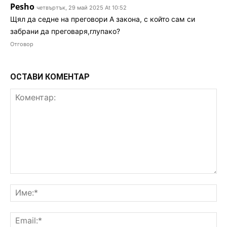
Pesho
четвъртък, 29 май 2025 At 10:52
Щял да седне на преговори А закона, с който сам си
забрани да преговаря,глупако?
Отговор
ОСТАВИ КОМЕНТАР
Коментар:
Им
Ema