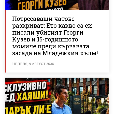
Потресаващи чатове
разкриват: Ето какво са си
писали убитият Георги
Кузев и 15-годишното
момиче преди кървавата
засада на Младежкия хълм!
НЕДЕЛЯ, 9 АВГУСТ 2026