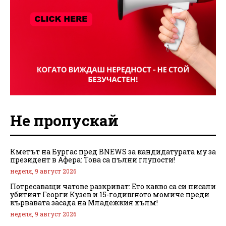
Не пропускай
Кметът на Бургас пред BNEWS за кандидатурата му за
президент в Афера: Това са пълни глупости!
неделя, 9 август 2026
Потресаващи чатове разкриват: Ето какво са си писали
убитият Георги Кузев и 15-годишното момиче преди
кървавата засада на Младежкия хълм!
неделя, 9 август 2026