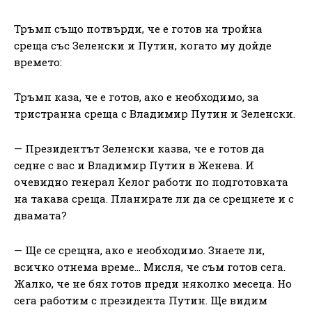
Тръмп също потвърди, че е готов на тройна
среща със Зеленски и Путин, когато му дойде
времето:
Тръмп каза, че е готов, ако е необходимо, за
тристранна среща с Владимир Путин и Зеленски.
— Президентът Зеленски казва, че е готов да
седне с вас и Владимир Путин в Женева. И
очевидно генерал Келог работи по подготовката
на такава среща. Планирате ли да се срещнете и с
двамата?
— Ще се срещна, ако е необходимо. Знаете ли,
всичко отнема време… Мисля, че съм готов сега.
Жалко, че не бях готов преди няколко месеца. Но
сега работим с президента Путин. Ще видим