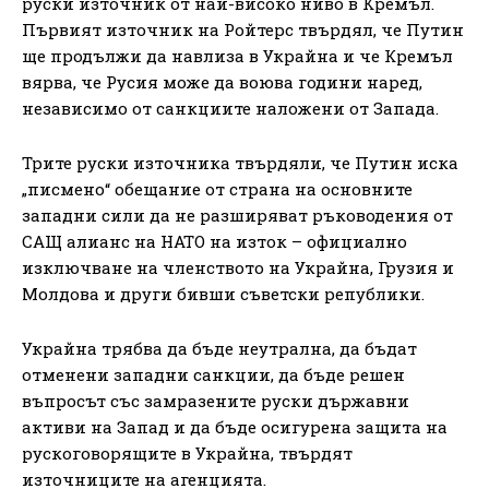
руски източник от най-високо ниво в Кремъл.
Първият източник на Ройтерс твърдял, че Путин
ще продължи да навлиза в Украйна и че Кремъл
вярва, че Русия може да воюва години наред,
независимо от санкциите наложени от Запада.
Трите руски източника твърдяли, че Путин иска
„писмено“ обещание от страна на основните
западни сили да не разширяват ръководения от
САЩ алианс на НАТО на изток – официално
изключване на членството на Украйна, Грузия и
Молдова и други бивши съветски републики.
Украйна трябва да бъде неутрална, да бъдат
отменени западни санкции, да бъде решен
въпросът със замразените руски държавни
активи на Запад и да бъде осигурена защита на
рускоговорящите в Украйна, твърдят
източниците на агенцията.