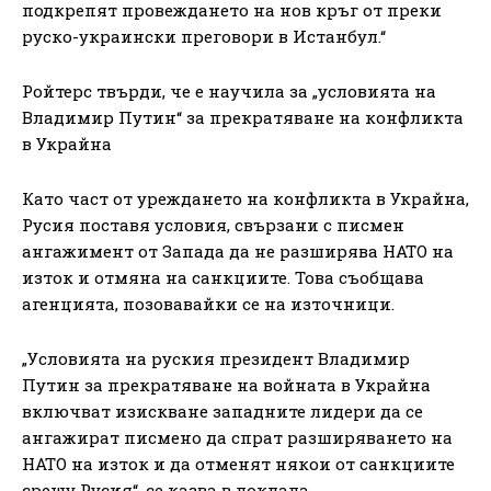
подкрепят провеждането на нов кръг от преки
руско-украински преговори в Истанбул.“
Ройтерс твърди, че е научила за „условията на
Владимир Путин“ за прекратяване на конфликта
в Украйна
Като част от уреждането на конфликта в Украйна,
Русия поставя условия, свързани с писмен
ангажимент от Запада да не разширява НАТО на
изток и отмяна на санкциите. Това съобщава
агенцията, позовавайки се на източници.
„Условията на руския президент Владимир
Путин за прекратяване на войната в Украйна
включват изискване западните лидери да се
ангажират писмено да спрат разширяването на
НАТО на изток и да отменят някои от санкциите
срещу Русия“, се казва в доклада.