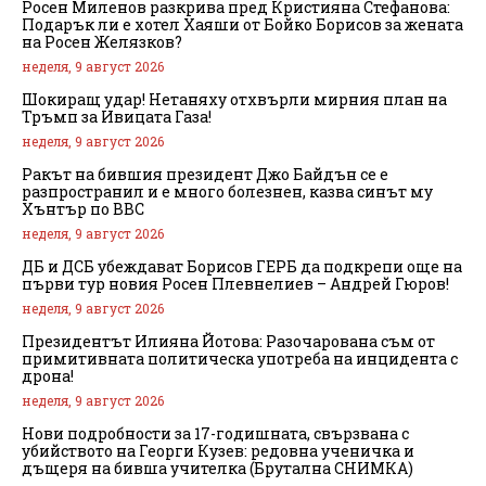
Росен Миленов разкрива пред Кристияна Стефанова:
Подарък ли е хотел Хаяши от Бойко Борисов за жената
на Росен Желязков?
неделя, 9 август 2026
Шокиращ удар! Нетаняху отхвърли мирния план на
Тръмп за Ивицата Газа!
неделя, 9 август 2026
Ракът на бившия президент Джо Байдън се е
разпространил и е много болезнен, казва синът му
Хънтър по BBC
неделя, 9 август 2026
ДБ и ДСБ убеждават Борисов ГЕРБ да подкрепи още на
първи тур новия Росен Плевнелиев – Андрей Гюров!
неделя, 9 август 2026
Президентът Илияна Йотова: Разочарована съм от
примитивната политическа употреба на инцидента с
дрона!
неделя, 9 август 2026
Нови подробности за 17-годишната, свързвана с
убийството на Георги Кузев: редовна ученичка и
дъщеря на бивша учителка (Брутална СНИМКА)