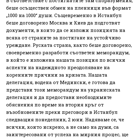
В съответствие с постигнатите там споразумения,
беше осъществен обмен на пленници във формат
„1000 на 1000“ души. Същевременно в Истанбул
беше договорено Москва и Киев да подготвят
документи, в които да се изложи позицията на
всяка от страните за постигане на устойчиво
уреждане. Руската страна, както беше договорено,
своевременно разработи съответен меморандум,
в който е изложена нашата позиция по всички
аспекти на надеждното преодоляване на
коренните причини за кризата. Нашата
делегация, водена от Медински, е готова да
представи този меморандум на украинската
делегация и да предостави необходимите
обяснения по време на втория кръг от
възобновените преки преговори в Истанбул
следващия понеделник, 2 юни. Надяваме се, че
всички, които искрено, а не само на думи, са
заинтересовани от успеха на мирния процес, ще