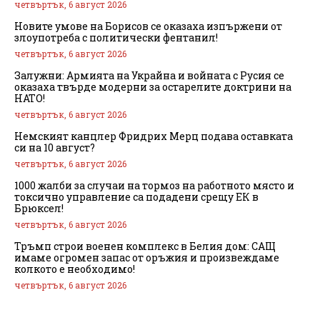
четвъртък, 6 август 2026
Новите умове на Борисов се оказаха изпържени от
злоупотреба с политически фентанил!
четвъртък, 6 август 2026
Залужни: Армията на Украйна и войната с Русия се
оказаха твърде модерни за остарелите доктрини на
НАТО!
четвъртък, 6 август 2026
Немският канцлер Фридрих Мерц подава оставката
си на 10 август?
четвъртък, 6 август 2026
1000 жалби за случаи на тормоз на работното място и
токсично управление са подадени срещу ЕК в
Брюксел!
четвъртък, 6 август 2026
Тръмп строи военен комплекс в Белия дом: САЩ
имаме огромен запас от оръжия и произвеждаме
колкото е необходимо!
четвъртък, 6 август 2026