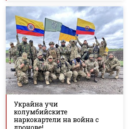
Украйна учи
колумбийските
наркокартели на война с
дронове!