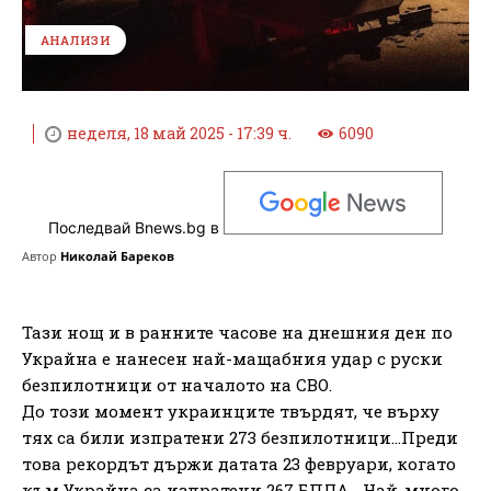
АНАЛИЗИ
неделя, 18 май 2025 - 17:39 ч.
6090
Последвай Bnews.bg в
Автор
Николай Бареков
Тази нощ и в ранните часове на днешния ден по
Украйна е нанесен най-мащабния удар с руски
безпилотници от началото на СВО.
До този момент украинците твърдят, че върху
тях са били изпратени 273 безпилотници…Преди
това рекордът държи датата 23 февруари, когато
към Украйна са изпратени 267 БПЛА… Най-много