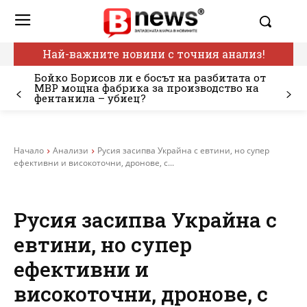
Най-важните новини с точния анализ!
Бойко Борисов ли е босът на разбитата от
МВР мощна фабрика за производство на
фентанила – убиец?
Начало
Анализи
Русия засипва Украйна с евтини, но супер
ефективни и високоточни, дронове, с...
Русия засипва Украйна с
евтини, но супер
ефективни и
високоточни, дронове, с