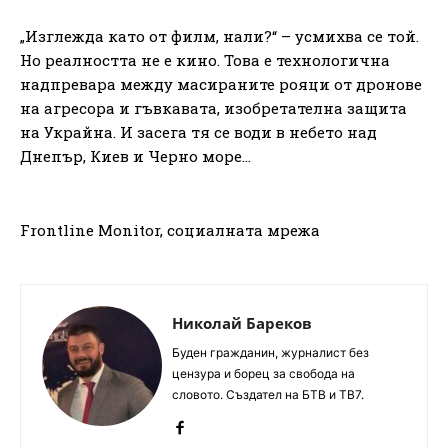
„Изглежда като от филм, нали?“ – усмихва се той.
Но реалността не е кино. Това е технологична
надпревара между масираните рояци от дронове
на агресора и гъвкавата, изобретателна защита
на Украйна. И засега тя се води в небето над
Днепър, Киев и Черно море…
Frontline Monitor, социалната мрежа
Николай Бареков
Буден гражданин, журналист без
цензура и борец за свобода на
словото. Създател на БТВ и ТВ7.