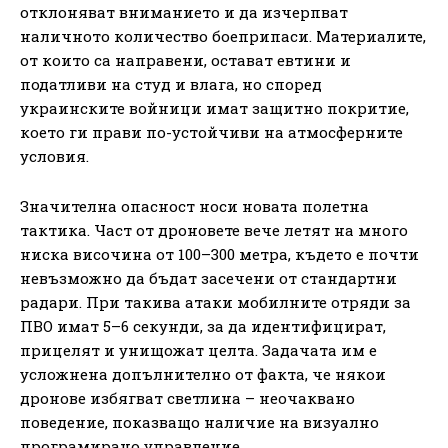
отклоняват вниманието и да изчерпват
наличното количество боеприпаси. Материалите,
от които са направени, остават евтини и
податливи на студ и влага, но според
украинските войници имат защитно покритие,
което ги прави по-устойчиви на атмосферните
условия.
Значителна опасност носи новата полетна
тактика. Част от дроновете вече летят на много
ниска височина от 100–300 метра, където е почти
невъзможно да бъдат засечени от стандартни
радари. При такива атаки мобилните отряди за
ПВО имат 5–6 секунди, за да идентифицират,
прицелят и унищожат целта. Задачата им е
усложнена допълнително от факта, че някои
дронове избягват светлина – неочаквано
поведение, показващо наличие на визуално
програмирано управление.