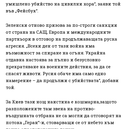
умишлено убийство на цивилни хора“, заяви той
във „Фейсбук“.
Зеленски отново призова за по-строги санкции
от страна на САЩ, Европа и международните
партньори в отговор на продължаващата руска
агресия. „Всеки ден от тази война има
възможност за спиране на огъня. Украйна
отдавна настоява за пълно и безусловно
прекратяване на военните действия, за да се
спасят животи. Русия обаче има само едно
намерение – да продължи с убийствата“, добави
той.
За Киев тази нощ наистина е кошмарна,защото
разположените там звена на противо-
въздушната отбрана не са могли да отговорят на
потока „Геран“-и, стоварващи се от небето към