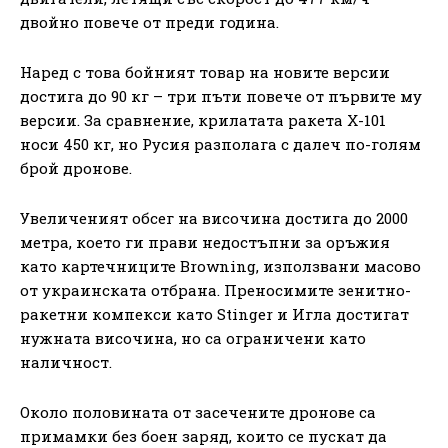
двойно повече от преди година.
Наред с това бойният товар на новите версии
достига до 90 кг – три пъти повече от първите му
версии. За сравнение, крилатата ракета Х-101
носи 450 кг, но Русия разполага с далеч по-голям
брой дронове.
Увеличеният обсег на височина достига до 2000
метра, което ги прави недостъпни за оръжия
като картечниците Browning, използвани масово
от украинската отбрана. Преносимите зенитно-
ракетни компекси като Stinger и Игла достигат
нужната височина, но са ограничени като
наличност.
Около половината от засечените дронове са
примамки без боен заряд, които се пускат да