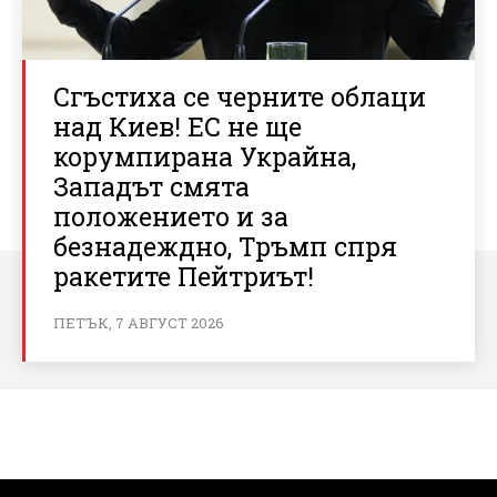
Сгъстиха се черните облаци
над Киев! ЕС не ще
корумпирана Украйна,
Западът смята
положението и за
безнадеждно, Тръмп спря
ракетите Пейтриът!
ПЕТЪК, 7 АВГУСТ 2026