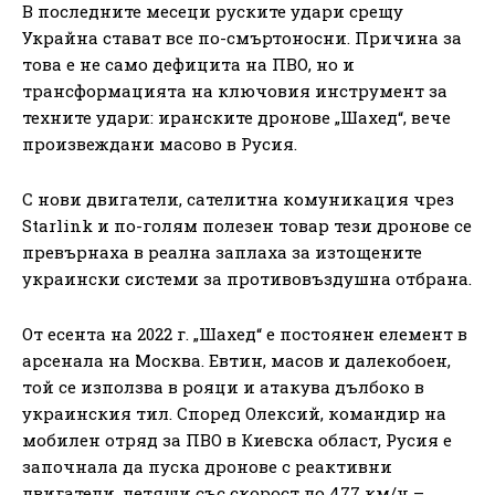
В последните месеци руските удари срещу
Украйна стават все по-смъртоносни. Причина за
това е не само дефицита на ПВО, но и
трансформацията на ключовия инструмент за
техните удари: иранските дронове „Шахед“, вече
произвеждани масово в Русия.
С нови двигатели, сателитна комуникация чрез
Starlink и по-голям полезен товар тези дронове се
превърнаха в реална заплаха за изтощените
украински системи за противовъздушна отбрана.
От есента на 2022 г. „Шахед“ е постоянен елемент в
арсенала на Москва. Евтин, масов и далекобоен,
той се използва в рояци и атакува дълбоко в
украинския тил. Според Олексий, командир на
мобилен отряд за ПВО в Киевска област, Русия е
започнала да пуска дронове с реактивни
двигатели, летящи със скорост до 477 км/ч –