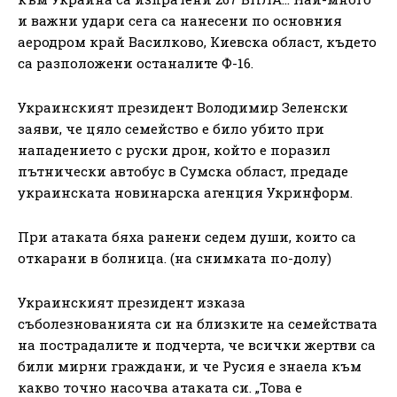
и важни удари сега са нанесени по основния
аеродром край Василково, Киевска област, където
са разположени останалите Ф-16.
Украинският президент Володимир Зеленски
заяви, че цяло семейство е било убито при
нападението с руски дрон, който е поразил
пътнически автобус в Сумска област, предаде
украинската новинарска агенция Укринформ.
При атаката бяха ранени седем души, които са
откарани в болница. (на снимката по-долу)
Украинският президент изказа
съболезнованията си на близките на семействата
на пострадалите и подчерта, че всички жертви са
били мирни граждани, и че Русия е знаела към
какво точно насочва атаката си. „Това е