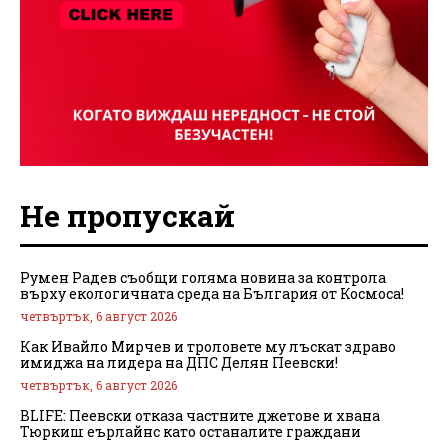
Не пропускай
Румен Радев съобщи голяма новина за контрола
върху екологичната среда на България от Космоса!
четвъртък, 6 август 2026
Как Ивайло Мирчев и троловете му лъскат здраво
имиджа на лидера на ДПС Делян Пеевски!
четвъртък, 6 август 2026
BLIFE: Пеевски отказа частните джетове и хвана
Тюркиш еърлайнс като останалите граждани