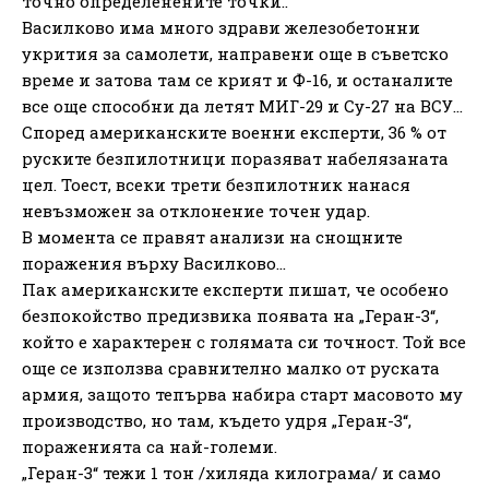
точно определенените точки..
Василково има много здрави железобетонни
укрития за самолети, направени още в съветско
време и затова там се крият и Ф-16, и останалите
все още способни да летят МИГ-29 и Су-27 на ВСУ…
Според американските военни експерти, 36 % от
руските безпилотници поразяват набелязаната
цел. Тоест, всеки трети безпилотник нанася
невъзможен за отклонение точен удар.
В момента се правят анализи на снощните
поражения върху Василково…
Пак американските експерти пишат, че особено
безпокойство предизвика появата на „Геран-3“,
който е характерен с голямата си точност. Той все
още се използва сравнително малко от руската
армия, защото тепърва набира старт масовото му
производство, но там, където удря „Геран-3“,
пораженията са най-големи.
„Геран-3“ тежи 1 тон /хиляда килограма/ и само