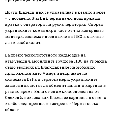
Други Шахеди пък се управляват в реално време
– с добавени Starlink терминали, поддържащи
връзка с оператори на руска територия. Според
украинските командири част от тях извършват
маневри, заснемат позициите на ПВО и опитват
да ги заобиколят.
Въпреки технологичното надмощие на
атакуващия, мобилните групи за ПВО на Украйна
също еволюират. Благодарение на мобилни
приложения като Visage, внедряване на
системата Delta и термокамери, украинските
защитници могат да обменят данни и картина в
реално време. Една от снимките, споделена от
Олексий, показва как Шахед се взривява в огнено
кълбо след прецизен изстрел от Черниговска
област.