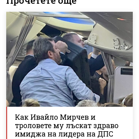
Прочетете още
Как Ивайло Мирчев и
троловете му лъскат здраво
имиджа на лидера на ДПС