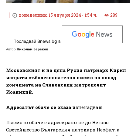
понеделник, 15 януари 2024 - 1:54 ч.
289
Последвай Bnews.bg в
Автор
Николай Бареков
Московският и на цяла Русия патриарх Кирил
изпрати съболезнователно писмо по повод
кончината на Сливенския митрополит
Йоаникий.
Адресатът обаче се оказа
изненадващ.
Писмото обаче е адресирано не до Негово
Светейшество Българския патриарх Неофит, а