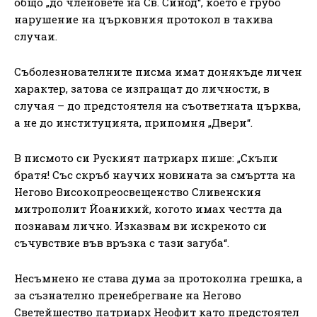
общо „до членовете на Св. Синод“, което е грубо
нарушение на църковния протокол в такива
случаи.
Съболезнователните писма имат донякъде личен
характер, затова се изпращат до личности, в
случая – до предстоятеля на съответната църква,
а не до институцията, припомня „Двери“.
В писмото си Руският патриарх пише: „Скъпи
братя! Със скръб научих новината за смъртта на
Негово Високопреосвещенство Сливенския
митрополит Йоаникий, когото имах честта да
познавам лично. Изказвам ви искреното си
съчувствие във връзка с тази загуба“.
Несъмнено не става дума за протоколна грешка, а
за съзнателно пренебрегване на Негово
Светейшество патриарх Неофит като предстоятел