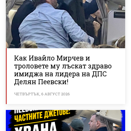
Как Ивайло Мирчев и
троловете му лъскат здраво
имиджа на лидера на ДПС
Делян Пеевски!
ЧЕТВЪРТЪК, 6 АВГУСТ 2026