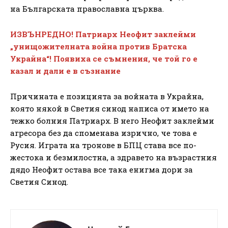
на Българската православна църква.
ИЗВЪНРЕДНО! Патриарх Неофит заклейми
„унищожителната война против Братска
Украйна“! Появиха се съмнения, че той го е
казал и дали е в съзнание
Причината е позицията за войната в Украйна,
която някой в Светия синод написа от името на
тежко болния Патриарх. В него Неофит заклейми
агресора без да споменава изрично, че това е
Русия. Играта на тронове в БПЦ става все по-
жестока и безмилостна, а здравето на възрастния
дядо Неофит остава все така енигма дори за
Светия Синод.