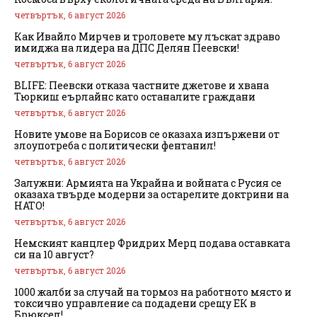
четвъртък, 6 август 2026
Как Ивайло Мирчев и троловете му лъскат здраво
имиджа на лидера на ДПС Делян Пеевски!
четвъртък, 6 август 2026
BLIFE: Пеевски отказа частните джетове и хвана
Тюркиш еърлайнс като останалите граждани
четвъртък, 6 август 2026
Новите умове на Борисов се оказаха изпържени от
злоупотреба с политически фентанил!
четвъртък, 6 август 2026
Залужни: Армията на Украйна и войната с Русия се
оказаха твърде модерни за остарелите доктрини на
НАТО!
четвъртък, 6 август 2026
Немският канцлер Фридрих Мерц подава оставката
си на 10 август?
четвъртък, 6 август 2026
1000 жалби за случай на тормоз на работното място и
токсично управление са подадени срещу ЕК в
Брюксел!