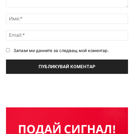
Коментар:
Им
Ema
Запази ми данните за следващ мой коментар.