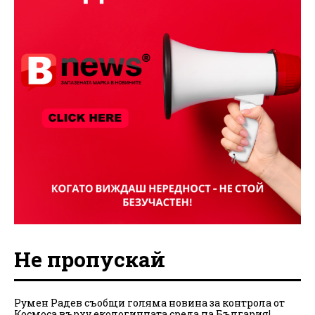
Не пропускай
Румен Радев съобщи голяма новина за контрола от
Космоса върху екологичната среда на България!