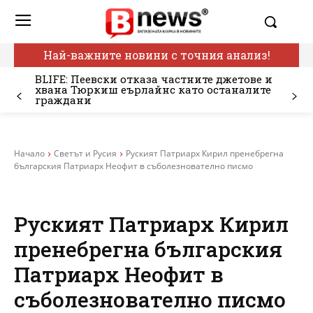
Най-важните новини с точния анализ!
BLIFE: Пеевски отказа частните джетове и
хвана Тюркиш еърлайнс като останалите
граждани
Начало
Светът и Русия
Руският Патриарх Кирил пренебрегна
българския Патриарх Неофит в съболезнователно писмо
Руският Патриарх Кирил
пренебрегна българския
Патриарх Неофит в
съболезнователно писмо