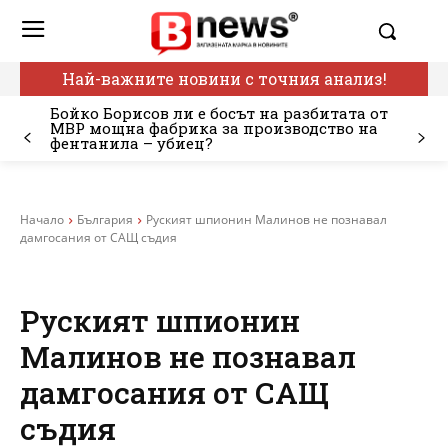
Най-важните новини с точния анализ!
Бойко Борисов ли е босът на разбитата от
МВР мощна фабрика за производство на
фентанила – убиец?
Начало
България
Руският шпионин Малинов не познавал
дамгосания от САЩ съдия
Руският шпионин
Малинов не познавал
дамгосания от САЩ
съдия