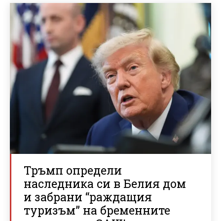
Тръмп определи
наследника си в Белия дом
и забрани “раждащия
туризъм” на бременните