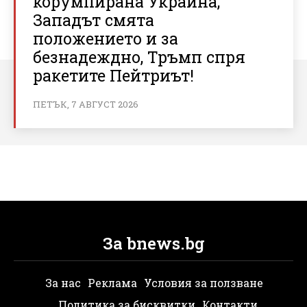
корумпирана Украйна,
Западът смята
положението и за
безнадеждно, Тръмп спря
ракетите Пейтриът!
ПЕТЪК, 7 АВГУСТ 2026
За bnews.bg
За нас
Реклама
Условия за ползване
Политика за бисквитки
Контакти