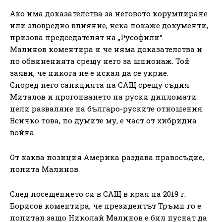
Ако има доказателства за неговото корумпиране
или зловредно влияние, нека покаже документи,
призова председателят на „Русофили“.
Малинов коментира и че няма доказателства и
по обвиненията срещу него за шпионаж. Той
заяви, че никога не е искал да се укрие.
Според него санкцията на САЩ срещу съдия
Миталов и прогонването на руски дипломати
цели разваляне на българо-руските отношения.
Всичко това, по думите му, е част от хибридна
война.
От каква позиция Америка раздава правосъдие,
попита Малинов.
След посещението си в САЩ в края на 2019 г.
Борисов коментира, че президентът Тръмп го е
попитал защо Николай Малинов е бил пуснат да