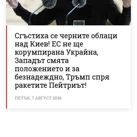
Сгъстиха се черните облаци
над Киев! ЕС не ще
корумпирана Украйна,
Западът смята
положението и за
безнадеждно, Тръмп спря
ракетите Пейтриът!
ПЕТЪК, 7 АВГУСТ 2026