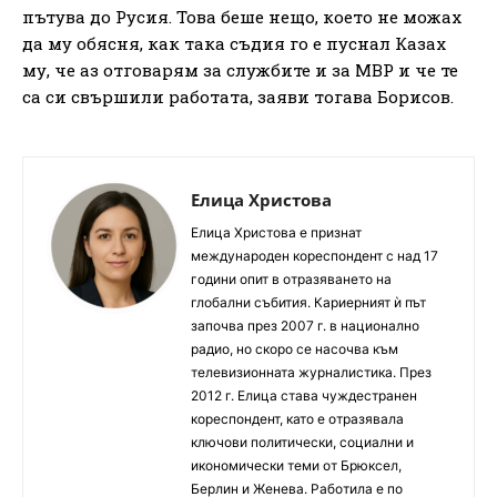
пътува до Русия. Това беше нещо, което не можах
да му обясня, как така съдия го е пуснал Казах
му, че аз отговарям за службите и за МВР и че те
са си свършили работата, заяви тогава Борисов.
Елица Христова
Елица Христова е признат
международен кореспондент с над 17
години опит в отразяването на
глобални събития. Кариерният ѝ път
започва през 2007 г. в национално
радио, но скоро се насочва към
телевизионната журналистика. През
2012 г. Елица става чуждестранен
кореспондент, като е отразявала
ключови политически, социални и
икономически теми от Брюксел,
Берлин и Женева. Работила е по