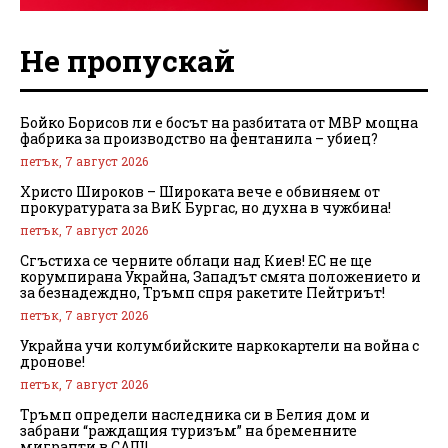
Не пропускай
Бойко Борисов ли е босът на разбитата от МВР мощна
фабрика за производство на фентанила – убиец?
петък, 7 август 2026
Христо Широков – Широката вече е обвиняем от
прокуратурата за ВиК Бургас, но духна в чужбина!
петък, 7 август 2026
Сгъстиха се черните облаци над Киев! ЕС не ще
корумпирана Украйна, Западът смята положението и
за безнадеждно, Тръмп спря ракетите Пейтриът!
петък, 7 август 2026
Украйна учи колумбийските наркокартели на война с
дронове!
петък, 7 август 2026
Тръмп определи наследника си в Белия дом и
забрани “раждащия туризъм” на бременните
мигранти в САЩ!