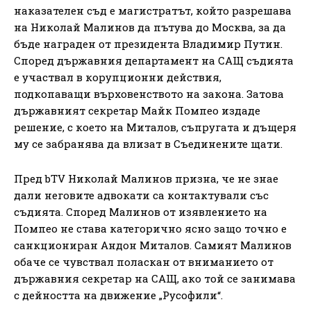
наказателен съд е магистратът, който разрешава
на Николай Малинов да пътува до Москва, за да
бъде награден от президента Владимир Путин.
Според държавния департамент на САЩ съдията
е участвал в корупционни действия,
подкопаващи върховенството на закона. Затова
държавният секретар Майк Помпео издаде
решение, с което на Миталов, съпругата и дъщеря
му се забранява да влизат в Съединените щати.
Пред bTV Николай Малинов призна, че не знае
дали неговите адвокати са контактували със
съдията. Според Малинов от изявлението на
Помпео не става категорично ясно защо точно е
санкциониран Андон Миталов. Самият Малинов
обаче се чувствал поласкан от вниманието от
държавния секретар на САЩ, ако той се занимава
с дейността на движение „Русофили“.