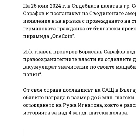
На 26 юни 2024 г. в Съдебната палата в гр.
Сарафов и посланикът на Съединените аме
изявление във връзка с провеждането на 
германската гражданка от български произ
пирамида „OneCoin”.
И.ф. главен прокурор Борислав Сарафов по
правоохранителните власти на отделните 
„акумулират значителни по своите мащаби
начин“.
От своя страна посланикът на САЩ в Бълга
обявило награда в размер до 5 млн. щатски
осъждането на Ружа Игнатова, която е раз
историята за над 4 млрд. щатски долара.