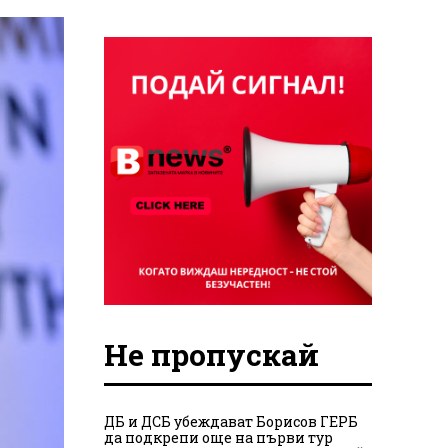
Не пропускай
ДБ и ДСБ убеждават Борисов ГЕРБ
да подкрепи още на първи тур