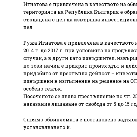
Игнатова е привлечена в качеството на обвиня
територията на Република България е обра
създадена с цел да извършва инвестиционн
цел.
Ружа Игнатова е привлечена в качеството на
2014 г. до 2017 г. при условията на продъ
случаи, а в други като извършител, извър
по този начин е прикрит произходът и дейс
придобито от престъпна дейност – инвести
извършени в изпълнение на решение на ОПГ
особено тежък.
Посоченото се явява престъпление по чл. 253
наказание лишаване от свобода от 5 до 15 го
Спрямо обвиняемата е постановено задържа
установяването ѝ.