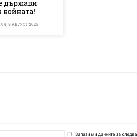
е държави
 войната!
Я, 9 АВГУСТ 2026
Email:*
Запази ми данните за следв