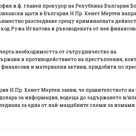
 София и.ф. главен прокурор на Република България Б
рикански щати в България Н.Пр. Кенет Мертен напр
съвместно разследване срещу криминалната дейност
ход Ружа Игнатова и ръководената от нея финансов
дчерта необходимостта от сътрудничество на
държави в противодействието на престъпления, кои
 финансови и материални активи, придобити по пре
рия Н.Пр. Кенет Мертен заяви, че правителството на
 долара за информация, водеща до задържането и/ил
следвана за една от най-мащабните схеми за измами