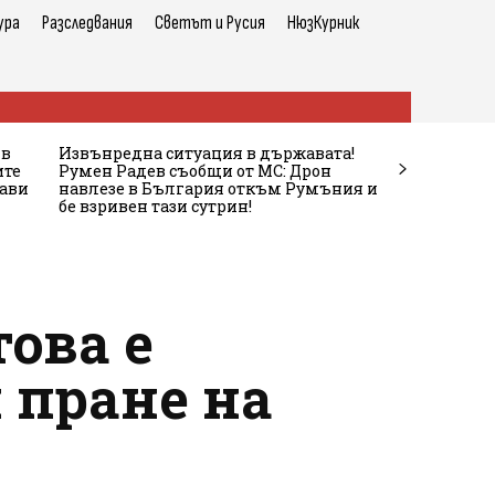
ура
Разследвания
Светът и Русия
НюзКурник
 в
Извънредна ситуация в държавата!
ите
Румен Радев съобщи от МС: Дрон
жави
навлезе в България откъм Румъния и
бе взривен тази сутрин!
ова е
и пране на