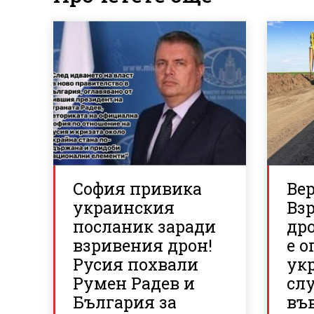
София привика
Ве
украинския
Вз
посланик заради
др
взривения дрон!
е о
Русия похвали
ук
Румен Радев и
сл
България за
въ