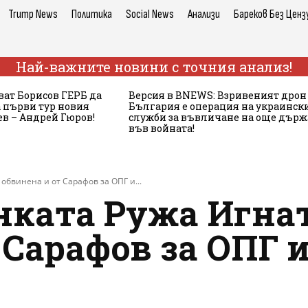
Trump News
Политика
Social News
Анализи
Бареков Без Ценз
Най-важните новини с точния анализ!
ват Борисов ГЕРБ да
Версия в BNEWS: Взривеният дрон
 първи тур новия
България е операция на украинск
в – Андрей Гюров!
служби за въвличане на още дър
във войната!
обвинена и от Сарафов за ОПГ и...
нката Ружа Игнат
 Сарафов за ОПГ 