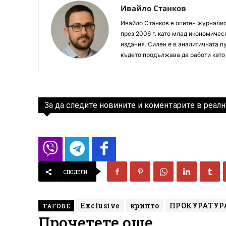
Ивайло Станков
Ивайло Станков е опитен журналист
през 2006 г. като млад икономиче
издания. Силен е в аналитичната пу
където продължава да работи като
За да следите новините и коментарите в реалн
СПОДЕЛИ
Exclusive
крипто
ПРОКУРАТУР
ТАГОВЕ
Прочетете още