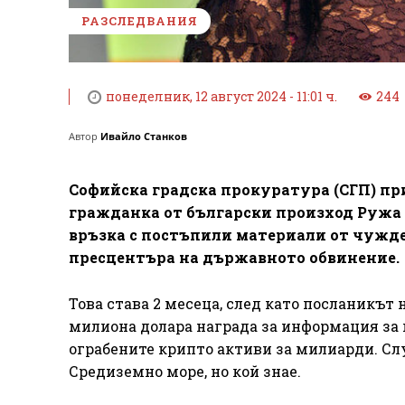
РАЗСЛЕДВАНИЯ
понеделник, 12 август 2024 - 11:01 ч.
244
Автор
Ивайло Станков
Софийска градска прокуратура (СГП) пр
гражданка от български произход Ружа 
връзка с постъпили материали от чужд
пресцентъра на държавното обвинение.
Това става 2 месеца, след като посланикът
милиона долара награда за информация за 
ограбените крипто активи за милиарди. Сл
Средиземно море, но кой знае.