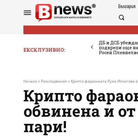
България
ДБ и ДСБ убежда
подкрепи още на
ЕКСКЛУЗИВНО:
Росен Плевнелие
Начало
Разследвания
Крипто фараонката Ружа Игнатова е 
Крипто фарао
обвинена и от
пари!