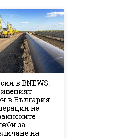
рсия в BNEWS:
ривеният
он в България
перация на
раинските
ужби за
вличане на