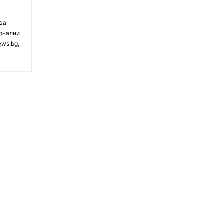
чва
ионални
ews.bg,