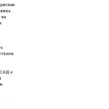
орислав
авиха
 на
а
то
стъпен
 САЩ е
и
 в