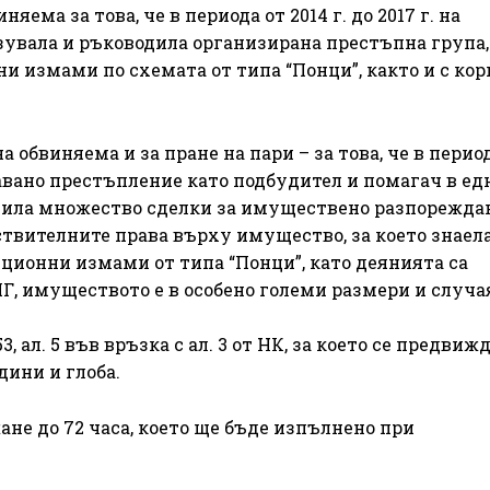
ема за това, че в периода от 2014 г. до 2017 г. на
зувала и ръководила организирана престъпна група,
и измами по схемата от типа “Понци”, както и с ко
 обвиняема и за пране на пари – за това, че в перио
лжавано престъпление като подбудител и помагач в ед
шила множество сделки за имуществено разпореждан
твителните права върху имущество, за което знаела,
ционни измами от типа “Понци”, като деянията са
, имуществото е в особено големи размери и случа
, ал. 5 във връзка с ал. 3 от НК, за което се предвиж
дини и глоба.
не до 72 часа, което ще бъде изпълнено при