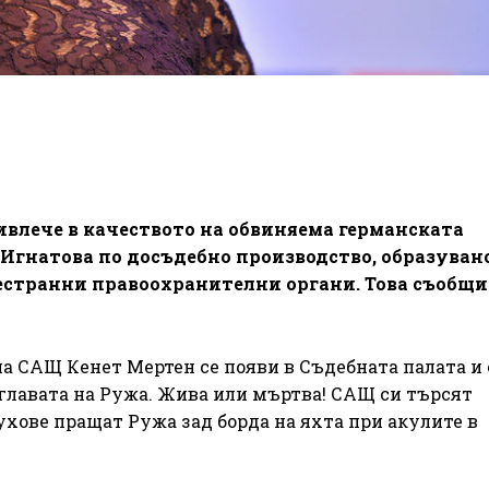
ивлече в качеството на обвиняема германската
Игнатова по досъдебно производство, образуван
естранни правоохранителни органи. Това съобщи
 на САЩ Кенет Мертен се появи в Съдебната палата и 
главата на Ружа. Жива или мъртва! САЩ си търсят
ухове пращат Ружа зад борда на яхта при акулите в