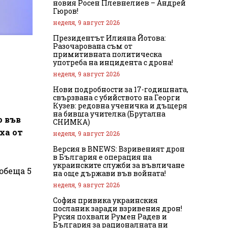
новия Росен Плевнелиев – Андрей
Гюров!
неделя, 9 август 2026
Президентът Илияна Йотова:
Разочарована съм от
примитивната политическа
употреба на инцидента с дрона!
неделя, 9 август 2026
Нови подробности за 17-годишната,
свързвана с убийството на Георги
Кузев: редовна ученичка и дъщеря
на бивша учителка (Брутална
о във
СНИМКА)
ха от
неделя, 9 август 2026
Версия в BNEWS: Взривеният дрон
в България е операция на
украинските служби за въвличане
обеща 5
на още държави във войната!
неделя, 9 август 2026
София привика украинския
посланик заради взривения дрон!
Русия похвали Румен Радев и
България за рационалната ни