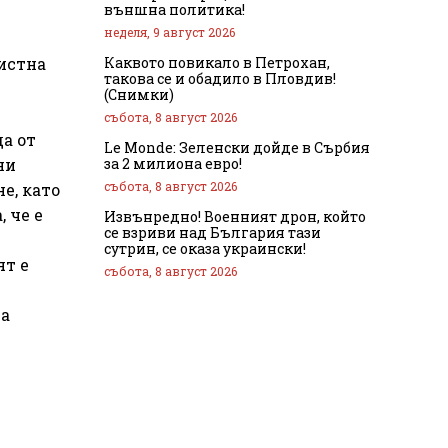
външна политика!
неделя, 9 август 2026
Каквото повикало в Петрохан,
ристна
такова се и обадило в Пловдив!
(Снимки)
събота, 8 август 2026
да от
Le Monde: Зеленски дойде в Сърбия
за 2 милиона евро!
ни
събота, 8 август 2026
е, като
 че е
Извънредно! Военният дрон, който
се взриви над България тази
сутрин, се оказа украински!
ят е
събота, 8 август 2026
да