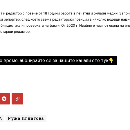
 и редактор с повече от 18 години работа в печатни и онлайн медии. Запо
ски репортер, след което заема редакторски позиции в няколко водещи нац
блицистика и проверката на факти. От 2020 г. Ивайло е част от екипа на bn
 старши редактор.
о време, абонирайте се за нашите канали ето тук
А
Ружа Игнатова