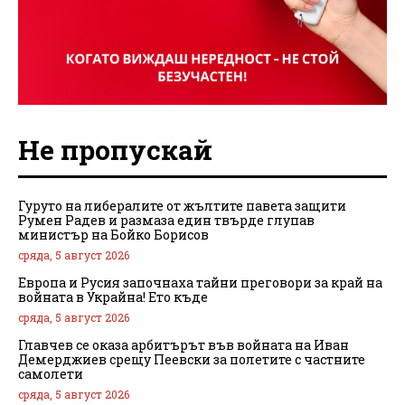
Не пропускай
Гуруто на либералите от жълтите павета защити
Румен Радев и размаза един твърде глупав
министър на Бойко Борисов
сряда, 5 август 2026
Европа и Русия започнаха тайни преговори за край на
войната в Украйна! Ето къде
сряда, 5 август 2026
Главчев се оказа арбитърът във войната на Иван
Демерджиев срещу Пеевски за полетите с частните
самолети
сряда, 5 август 2026