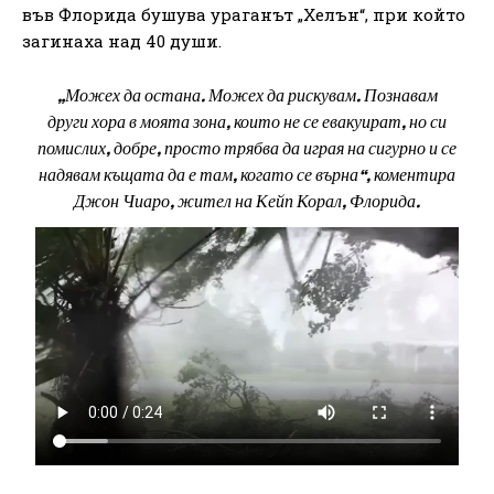
във Флорида бушува ураганът „Хелън“, при който
загинаха над 40 души.
„Можех да остана. Можех да рискувам. Познавам
други хора в моята зона, които не се евакуират, но си
помислих, добре, просто трябва да играя на сигурно и се
надявам къщата да е там, когато се върна“, коментира
Джон Чиаро, жител на Кейп Корал, Флорида.