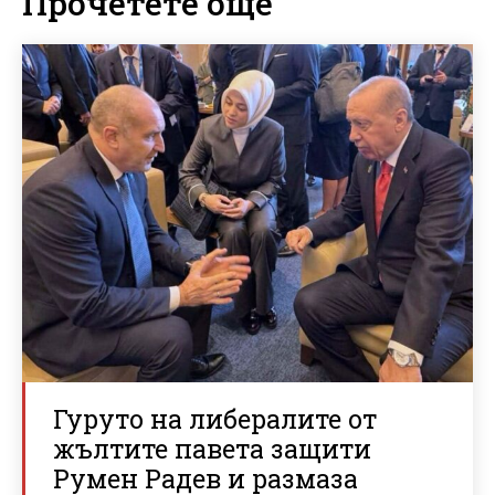
Прочетете още
Гуруто на либералите от
жълтите павета защити
Румен Радев и размаза