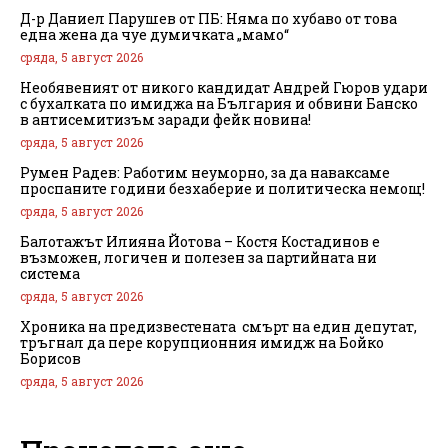
Д-р Даниел Парушев от ПБ: Няма по хубаво от това
една жена да чуе думичката „мамо“
сряда, 5 август 2026
Необявеният от никого кандидат Андрей Гюров удари
с бухалката по имиджа на България и обвини Банско
в антисемитизъм заради фейк новина!
сряда, 5 август 2026
Румен Радев: Работим неуморно, за да наваксаме
проспаните години безхаберие и политическа немощ!
сряда, 5 август 2026
Балотажът Илияна Йотова – Костя Костадинов е
възможен, логичен и полезен за партийната ни
система
сряда, 5 август 2026
Хроника на предизвестената смърт на един депутат,
тръгнал да пере корупционния имидж на Бойко
Борисов
сряда, 5 август 2026