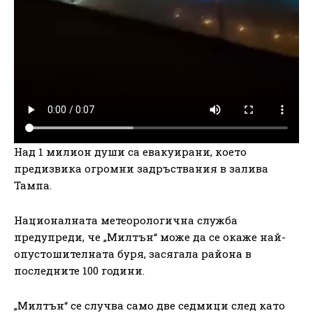
Над 1 милион души са евакуирани, което
предизвика огромни задръствания в залива
Тампа.
Националната метеорологична служба
предупреди, че „Милтън“ може да се окаже най-
опустошителната буря, засягала района в
последните 100 години.
„Милтън“ се случва само две седмици след като