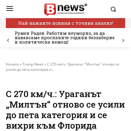
Най-важните новини с точния анализ!
Румен Радев: Работим неуморно, за да
наваксаме проспаните години безхаберие
и политическа немощ!
Начало
Trump News
С 270 км/ч.: Ураганът "Милтън" отново се
усили до пета категория и...
С 270 км/ч.: Ураганът
„Милтън“ отново се усили
до пета категория и се
вихри към Флорида