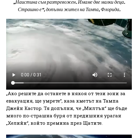
„Наистина съм разтревожен. Имаме две малки деца.
Страшно е“, допълни жител на Тампа, Флорида.
„Ако решите да останете в някоя от тези зони за
евакуация, ще умрете“, каза кметът на Тампа
Джейн Кастор. Тя допълни, че „Милтън“ ще бъде
много по-страшна буря от предишния ураган
„Хелийн“, който премина през Щатите.