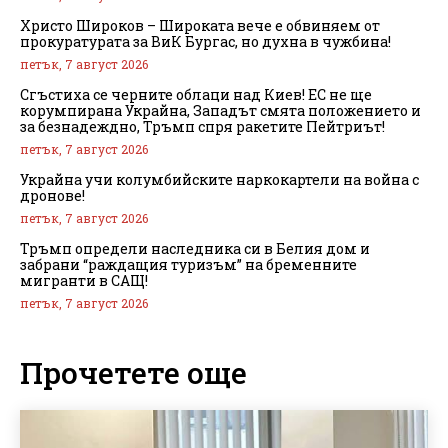
Христо Широков – Широката вече е обвиняем от
прокуратурата за ВиК Бургас, но духна в чужбина!
петък, 7 август 2026
Сгъстиха се черните облаци над Киев! ЕС не ще
корумпирана Украйна, Западът смята положението и
за безнадеждно, Тръмп спря ракетите Пейтриът!
петък, 7 август 2026
Украйна учи колумбийските наркокартели на война с
дронове!
петък, 7 август 2026
Тръмп определи наследника си в Белия дом и
забрани “раждащия туризъм” на бременните
мигранти в САЩ!
петък, 7 август 2026
Прочетете още