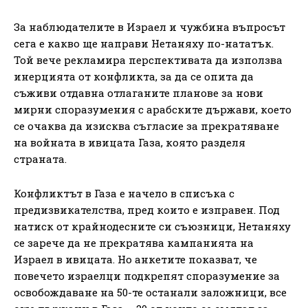
За наблюдателите в Израел и чужбина въпросът
сега е какво ще направи Нетаняху по-нататък.
Той вече рекламира перспективата да използва
инерцията от конфликта, за да се опита да
съживи отдавна отлаганите планове за нови
мирни споразумения с арабските държави, което
се очаква да изисква съгласие за прекратяване
на войната в ивицата Газа, която разделя
страната.
Конфликтът в Газа е начело в списъка с
предизвикателства, пред които е изправен. Под
натиск от крайнодесните си съюзници, Нетаняху
се зарече да не прекратява кампанията на
Израел в ивицата. Но анкетите показват, че
повечето израелци подкрепят споразумение за
освобождаване на 50-те останали заложници, все