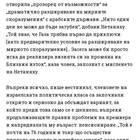
отворила „прозорец от възможности“ за
„драматично разширяване на мирните
споразумения“ с арабските държави. „Нито един
ден не може да бъде загубен“, добави Нетаняху.
„Той знае, че Газа трябва първо да приключи
[като предварително условие за разширяване на
мирното споразумение]… Засега може би просто
иска да реализира визията си за промяна на
Близкия изток“, каза човек, запознат с мисленето
на Нетаняху.
Въпреки всичко, пише вестникът, членовете на
израелската политическа класа са започнали
открито и сериозно да обсъждат вариант, за
който преди това само се е шепнело, въпреки
продължаващите правни проблеми на премиера
и напредналата му възраст: пенсиониране. „Той е
почти на 76 години и току-що осъществи
личната си мечта и житейска мисия“, каза един