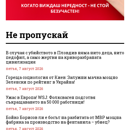
Не пропускай
В случая с убийството в Пловдив няма нито деца, нито
педофил, а само жертви на криворазбраната
цивилизация
петък, 7 август 2026
Гореща социология от Киев: Залужни мачка мощно
Зеленски по рейтинг в Украйна!
петък, 7 август 2026
Ужас в Европа! WSJ: Фолксваген подготвя
съкращаването на 50 000 работници!
петък, 7 август 2026
Бойко Борисов ли е босът на разбитата от МВР мощна
фабрика за производство на фентанила – убиец?
петък, 7 август 2026