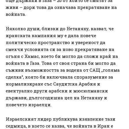
още държани в Газа – 20 от които се смятат за
живи – дори това да означава прекратяване на
войната.
Няколко души, близки до Нетаняху, казват, че
иранската кампания му е дала повече
политическо пространство и увереност да
смекчи условията си за ново прекратяване на
огъня с Хамас, което би могло да сложи край на
войната в Газа. Това от своя страна би могло да
съживи възможността за водена от САЩ „голяма
сделка“, която би включвала споразумение за
нормализиране със Саудитска Арабия и
евентуално други арабски и мюсюлмански
държави, дългогодишна цел на Нетаняху и
повечето израелци.
Израелският лидер публикува изявление тази
седмица, в което се казва, че войната в Иран е