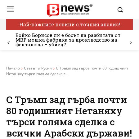
Най-важните новини с точния анализ!
Бойко Борисов ли е босът на разбитата от
МВР мощна фабрика за производство на
фентанила – убиец?
Начало
Светът и Русия
С Тръмп зад гърба почти 80 годишният
Нетаняху търси голяма сделка с...
С Тръмп зад гърба почти
80 годишният Нетаняху
търси голяма сделка с
всички Арабски държави!