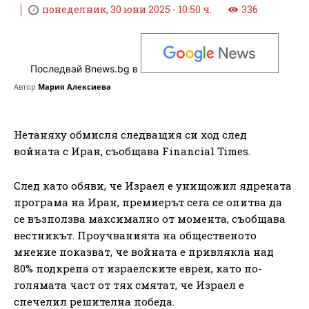
понеделник, 30 юни 2025 - 10:50 ч.
336
Последвай Bnews.bg в
Автор
Мария Алексиева
Нетаняху обмисля следващия си ход след
войната с Иран, съобщава Financial Times.
След като обяви, че Израел е унищожил ядрената
програма на Иран, премиерът сега се опитва да
се възползва максимално от момента, съобщава
вестникът. Проучванията на общественото
мнение показват, че войната е привлякла над
80% подкрепа от израелските евреи, като по-
голямата част от тях смятат, че Израел е
спечелил решителна победа.