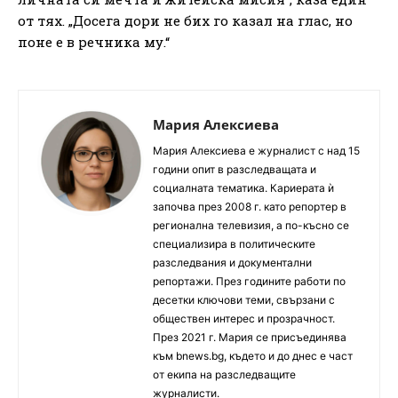
от тях. „Досега дори не бих го казал на глас, но
поне е в речника му.“
Мария Алексиева
Мария Алексиева е журналист с над 15
години опит в разследващата и
социалната тематика. Кариерата ѝ
започва през 2008 г. като репортер в
регионална телевизия, а по-късно се
специализира в политическите
разследвания и документални
репортажи. През годините работи по
десетки ключови теми, свързани с
обществен интерес и прозрачност.
През 2021 г. Мария се присъединява
към bnews.bg, където и до днес е част
от екипа на разследващите
журналисти.