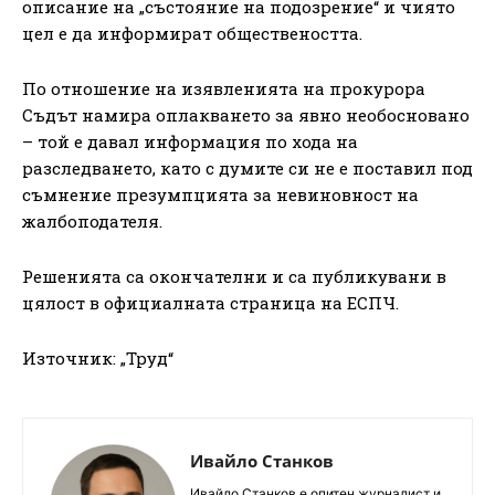
описание на „състояние на подозрение“ и чиято
цел е да информират обществеността.
По отношение на изявленията на прокурора
Съдът намира оплакването за явно необосновано
– той е давал информация по хода на
разследването, като с думите си не е поставил под
съмнение презумпцията за невиновност на
жалбоподателя.
Решенията са окончателни и са публикувани в
цялост в официалната страница на ЕСПЧ.
Източник: „Труд“
Ивайло Станков
Ивайло Станков е опитен журналист и