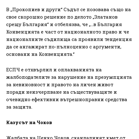
В „Прокопиев и други“ Съдът се позовава също на
свое скорошно решение по делото „Златанов
срещу България“ и отбелязва, че „…в България
Конвенцията е част от националното право и че
националните съдилища са проявили тенденция
да се ангажират по-пълноценно с аргументи,
основани на Конвенцията.“
ЕСПЧ е отхвърлил и оплакванията на
жалбоподателите за нарушение на презумпцията
за невиновност и правото на личен живот
поради неизчерпване на съществуващите и
очевидно ефективни вътрешноправни средства
за защита.
Казусът на Чоков
Жалбата на Ценко Чоков, скандалният кмет от