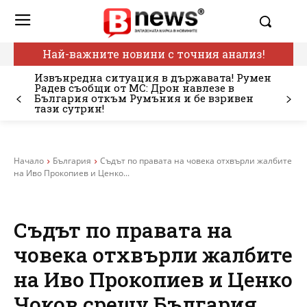
Най-важните новини с точния анализ!
Извънредна ситуация в държавата! Румен
Радев съобщи от МС: Дрон навлезе в
България откъм Румъния и бе взривен
тази сутрин!
Начало
България
Съдът по правата на човека отхвърли жалбите
на Иво Прокопиев и Ценко...
Съдът по правата на
човека отхвърли жалбите
на Иво Прокопиев и Ценко
Чоков срещу България