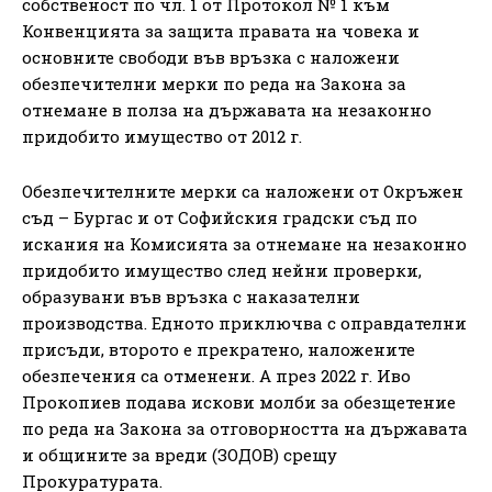
собственост по чл. 1 от Протокол № 1 към
Конвенцията за защита правата на човека и
основните свободи във връзка с наложени
обезпечителни мерки по реда на Закона за
отнемане в полза на държавата на незаконно
придобито имущество от 2012 г.
Обезпечителните мерки са наложени от Окръжен
съд – Бургас и от Софийския градски съд по
искания на Комисията за отнемане на незаконно
придобито имущество след нейни проверки,
образувани във връзка с наказателни
производства. Едното приключва с оправдателни
присъди, второто е прекратено, наложените
обезпечения са отменени. А през 2022 г. Иво
Прокопиев подава искови молби за обезщетение
по реда на Закона за отговорността на държавата
и общините за вреди (ЗОДОВ) срещу
Прокуратурата.