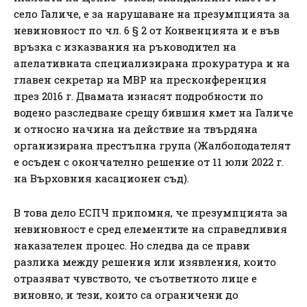
село Галиче, е за нарушаване на презумпцията за
невиновност по чл. 6 § 2 от Конвенцията и е във
връзка с изказвания на ръководител на
апелативната специализирана прокуратура и на
главен секретар на МВР на пресконференция
през 2016 г. Двамата изнасят подробности по
водено разследване срещу бившия кмет на Галиче
и относно начина на действие на твърдяна
организирана престъпна група (Жалбоподателят
е осъден с окончателно решение от 11 юли 2022 г.
на Върховния касационен съд).
В това дело ЕСПЧ припомня, че презумпцията за
невиновност е сред елементите на справедливия
наказателен процес. Но следва да се прави
разлика между решения или изявления, които
отразяват чувството, че съответното лице е
виновно, и тези, които са ограничени до