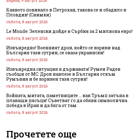
неделя, 9 август 2026
Каквото повикало в Петрохан, такова се и обадило в
Пловдив! (Снимки)
събота, 8 август 2026
Le Monde: Зеленски дойде в Сърбия за 2 милиона евро!
събота, 8 август 2026
Извънредно! Военният дрон, който се взриви над
България тази сутрин, се оказа украински!
събота, 8 август 2026
Извънредна ситуация в държавата! Румен Радев
съобщи от МС: Дрон навлезе в България откъм
Румъния и бе взривен тази сутрин!
събота, 8 август 2026
Войната, митата, паметниците … как Тръмп затъна в
плаващи пясъци! Съветват го да обяви символична
победа в Иран и да бяга от там
събота, 8 август 2026
Прочетете още