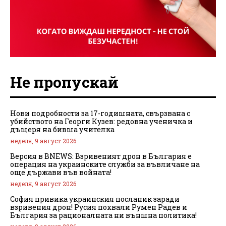
Не пропускай
Нови подробности за 17-годишната, свързвана с
убийството на Георги Кузев: редовна ученичка и
дъщеря на бивша учителка
неделя, 9 август 2026
Версия в BNEWS: Взривеният дрон в България е
операция на украинските служби за въвличане на
още държави във войната!
неделя, 9 август 2026
София привика украинския посланик заради
взривения дрон! Русия похвали Румен Радев и
България за рационалната ни външна политика!