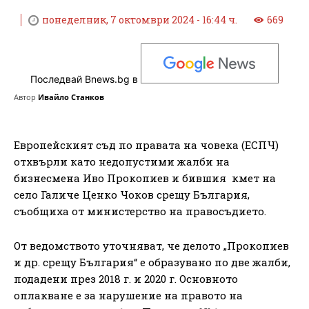
понеделник, 7 октомври 2024 - 16:44 ч.
669
Последвай Bnews.bg в
Автор
Ивайло Станков
Европейският съд по правата на човека (ЕСПЧ)
отхвърли като недопустими жалби на
бизнесмена Иво Прокопиев и бившия кмет на
село Галиче Ценко Чоков срещу България,
съобщиха от министерство на правосъдието.
От ведомството уточняват, че делото „Прокопиев
и др. срещу България“ е образувано по две жалби,
подадени през 2018 г. и 2020 г. Основното
оплакване е за нарушение на правото на