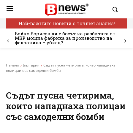
Най-важните новини с точния анализ!
Бойко Борисов ли е босът на разбитата от
МВР мощна фабрика за производство на
фентанила – убиец?
Начало
България
Съдът пусна четирима, които нападнаха
полицаи със самоделни бомби
Съдът пусна четирима,
които нападнаха полицаи
със самоделни бомби