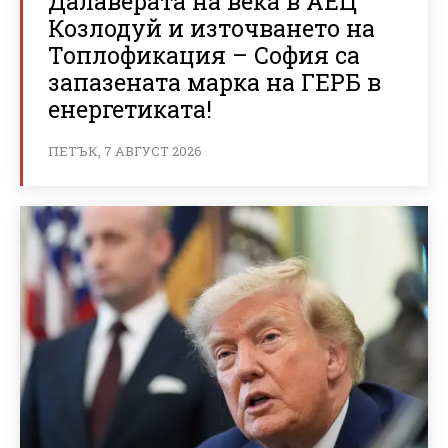
Далаверата на века в АЕЦ
Козлодуй и източването на
Топлофикация – София са
запазената марка на ГЕРБ в
енергетиката!
ПЕТЪК, 7 АВГУСТ 2026