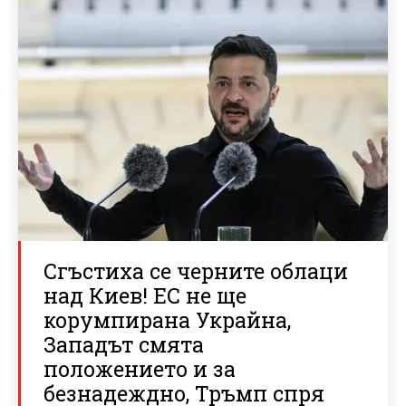
Сгъстиха се черните облаци
над Киев! ЕС не ще
корумпирана Украйна,
Западът смята
положението и за
безнадеждно, Тръмп спря