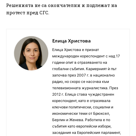
Решенията не са окончателни и подлежат на
протест пред СГС.
Елица Христова
Елица Христова е признат
международен кореспондент с над 17
години опит в отразяването на
глобални събития. Кариерният ѝ път
започва през 2007 г. в национално
радио, но скоро се насочва към
телевизионната журналистика. През
2012 г. Елица става чуждестранен
кореспондент, като е отразявала
ключови политически, социални и
икономически теми от Брюксел,
Берлин и Женева. Работила е по
събития като европейски избори,
заседания на Европейския парламент,