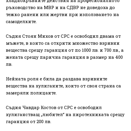
хладнокръвните действия на професионалното
ръководство на МВР и на СДВР не доведоха до
тежко ранени или жертви при използването на
самоделките.
Съдия Стоян Михов от СРС е освободил двама от
мъжете, в които са открити множество взривни
вещества срещу гаранция от по 1000 лв. и 700 лв., а
жената срещу парична гаранция в размер на 400
лв.
Нейната роля е била да раздава взривните
вещества на хулиганите, които от своя страна са
замеряли полицаите.
Съдия Чавдар Костов от СРС е освободил
хулиганстващ „любител“ на пиротехниката срещу
гаранция от 200 лв.