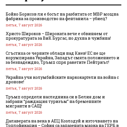
Бойко Борисов ли е босът на разбитата от МВР мощна
фабрика за производство на фентанила – убиец?
петък, 7 август 2026
Христо Широков – Широката вече е обвиняем от
прокуратурата за ВиК Бургас, но духна в чужбина!
петък, 7 август 2026
Сгъстиха се черните облаци над Киев! ЕС не ще
корумпирана Украйна, Западът смята положението и
за безнадеждно, Тръмп спря ракетите Пейтриът!
петък, 7 август 2026
Украйна учи колумбийските наркокартели на война с
дронове!
петък, 7 август 2026
Тръмп определи наследника си в Белия дом и
забрани “раждащия туризъм” на бременните
мигранти в САЩ!
петък, 7 август 2026
Далаверата на века в АЕЦ Козлодуй и източването на
Топлофикация – София са запазената марка на ГЕРБ в