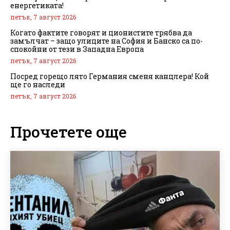
енергетиката!
петък, 7 август 2026
Когато фактите говорят и ционистите трябва да
замълчат – защо улиците на София и Банско са по-
спокойни от тези в Западна Европа
петък, 7 август 2026
Посред горещо лято Германия сменя канцлера! Кой
ще го наследи
петък, 7 август 2026
Прочетете още