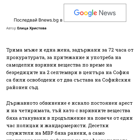
Последвай Bnews.bg в
Автор
Елица Христова
Трима мъже и една жена, задържани за 72 часа от
прокуратурата, за притежание и употреба на
самоделни взривни вещества по време на
безредиците на 2 септември в центъра на София
са били освободени от два състава на Софийския
районен съд.
Държавното обвинение е искало постоянен арест
и на четиримата, тъй като с взривните вещества
бяха атакувани в продължение на повече от един
час полицаи и жандармеристи. Десетки
служители на МВР бяха ранени, а само