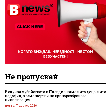
Не пропускай
В случая с убийството в Пловдив няма нито деца, нито
педофил, а само жертви на криворазбраната
цивилизация
петък, 7 август 2026