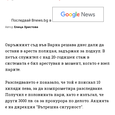
Последвай Bnews.bg в
Автор
Елица Христова
Окръжният съд във Варна решава днес дали да
остави в ареста полицая, задържан за подкуп. В
петък служител с над 20-годишен стаж в
системата е бил арестуван в момент, когато е взел
парите.
Разследването е показало, че той е поискал 10
хиляди лева, за да компрометира разследване.
Получил е половината пари, като е излъгал, че
други 3000 лв. са за прокурора по делото. Акцията
е на дирекция "Вътрешна сигурност".