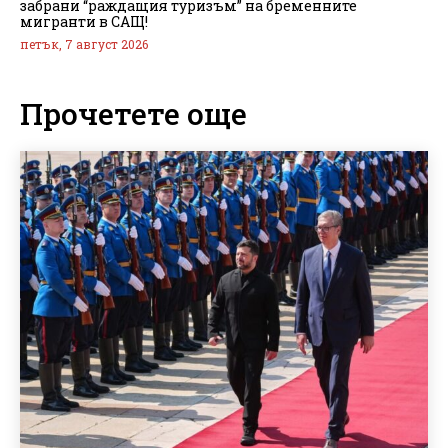
забрани “раждащия туризъм” на бременните
мигранти в САЩ!
петък, 7 август 2026
Прочетете още