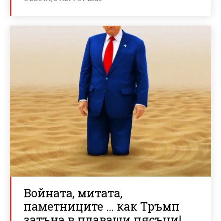
Войната, митата,
паметниците … как Тръмп
затъна в плаващи пясъци!