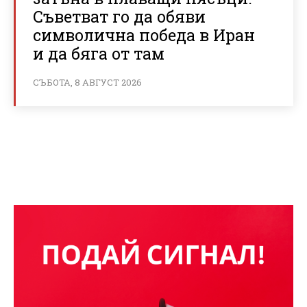
Съветват го да обяви
символична победа в Иран
и да бяга от там
СЪБОТА, 8 АВГУСТ 2026