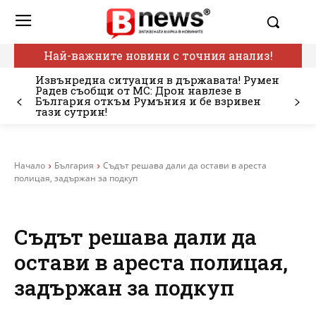
Най-важните новини с точния анализ!
Извънредна ситуация в държавата! Румен
Радев съобщи от МС: Дрон навлезе в
България откъм Румъния и бе взривен
тази сутрин!
Начало
България
Съдът решава дали да остави в ареста
полицая, задържан за подкуп
Съдът решава дали да
остави в ареста полицая,
задържан за подкуп