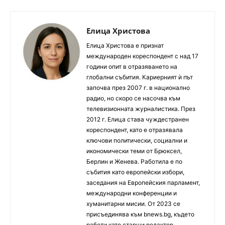
Елица Христова
Елица Христова е признат
международен кореспондент с над 17
години опит в отразяването на
глобални събития. Кариерният ѝ път
започва през 2007 г. в национално
радио, но скоро се насочва към
телевизионната журналистика. През
2012 г. Елица става чуждестранен
кореспондент, като е отразявала
ключови политически, социални и
икономически теми от Брюксел,
Берлин и Женева. Работила е по
събития като европейски избори,
заседания на Европейския парламент,
международни конференции и
хуманитарни мисии. От 2023 се
присъединява към bnews.bg, където
работи като старши редактор.