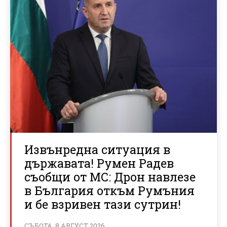
Извънредна ситуация в
държавата! Румен Радев
съобщи от МС: Дрон навлезе
в България откъм Румъния
и бе взривен тази сутрин!
СЪБОТА, 8 АВГУСТ 2026