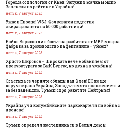
Гореща социология от Киев: Залужни мачка мощно
Зеленски по рейтинг в Украйна!
петък, 7 август 2026
Ужас в Европа! WSJ: Фолксваген подготвя
съкращаването на 50 000 работници!
петък, 7 август 2026
Бойко Борисов ли е босът на разбитата от МВР мощна
фабрика за производство на фентанила – убиец?
петък, 7 август 2026
Христо Широков – Широката вече е обвиняем от
прокуратурата за ВиК Бургас, но духна в чужбина!
петък, 7 август 2026
Сгъстиха се черните облаци над Киев! ЕС не ще
корумпирана Украйна, Западът смята положението и
за безнадеждно, Тръмп спря ракетите Пейтриът!
петък, 7 август 2026
Украйна учи колумбийските наркокартели на война с
дронове!
петък, 7 август 2026
Тръмп определи наследника си в Белия дом и