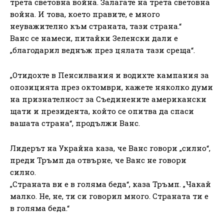
трета световна война. Залагате на трета световна
война. И това, което правите, е много
неуважително към страната, тази страна.“
Ванс се намеси, питайки Зеленски дали е
„благодарил веднъж през цялата тази среща“.
„Отидохте в Пенсилвания и водихте кампания за
опозицията през октомври, кажете няколко думи
на признателност за Съединените американски
щати и президента, който се опитва да спаси
вашата страна“, продължи Ванс.
Лидерът на Украйна каза, че Ванс говори „силно“,
преди Тръмп да отвърне, че Ванс не говори
силно.
„Страната ви е в голяма беда“, каза Тръмп. „Чакай
малко. Не, не, ти си говорил много. Страната ти е
в голяма беда.“