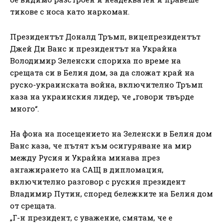
тикове с носа като наркоман.
Президентът Доналд Тръмп, вицепрезидентът
Джей Ди Ванс и президентът на Украйна
Володимир Зеленски спориха по време на
срещата си в Белия дом, за да сложат край на
руско-украинската война, включително Тръмп
каза на украинския лидер, че „говори твърде
много“.
На фона на посещението на Зеленски в Белия дом
Ванс каза, че пътят към осигуряване на мир
между Русия и Украйна минава през
ангажирането на САЩ в дипломация,
включително разговор с руския президент
Владимир Путин, според бележките на Белия дом
от срещата.
„Г-н президент, с уважение, смятам, че е