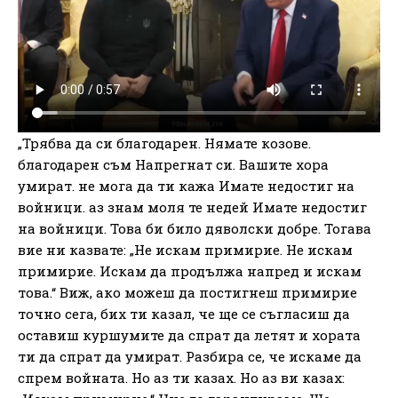
„Трябва да си благодарен. Нямате козове.
благодарен съм Напрегнат си. Вашите хора
умират. не мога да ти кажа Имате недостиг на
войници. аз знам моля те недей Имате недостиг
на войници. Това би било дяволски добре. Тогава
вие ни казвате: „Не искам примирие. Не искам
примирие. Искам да продължа напред и искам
това.“ Виж, ако можеш да постигнеш примирие
точно сега, бих ти казал, че ще се съгласиш да
оставиш куршумите да спрат да летят и хората
ти да спрат да умират. Разбира се, че искаме да
спрем войната. Но аз ти казах. Но аз ви казах: