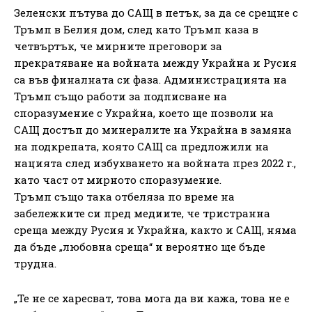
Зеленски пътува до САЩ в петък, за да се срещне с
Тръмп в Белия дом, след като Тръмп каза в
четвъртък, че мирните преговори за
прекратяване на войната между Украйна и Русия
са във финалната си фаза. Администрацията на
Тръмп също работи за подписване на
споразумение с Украйна, което ще позволи на
САЩ достъп до минералите на Украйна в замяна
на подкрепата, която САЩ са предложили на
нацията след избухването на войната през 2022 г.,
като част от мирното споразумение.
Тръмп също така отбеляза по време на
забележките си пред медиите, че тристранна
среща между Русия и Украйна, както и САЩ, няма
да бъде „любовна среща“ и вероятно ще бъде
трудна.
„Те не се харесват, това мога да ви кажа, това не е