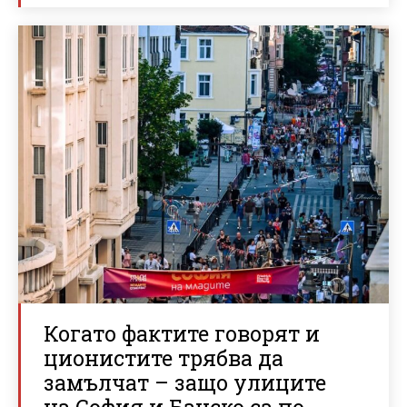
Когато фактите говорят и
ционистите трябва да
замълчат – защо улиците
на София и Банско са по-