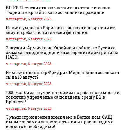
BLIFE: Пеевски отказа частните джетове и хвана
Тюркиш еърлайнс като останалите граждани
четвъртък, 6 август 2026
Новите умове на Борисов се оказаха изпържени от
злоупотреба с политически фентанил!
четвъртък, 6 август 2026
Залужни: Армията на Украйна и войната с Русия се
оказаха твърде модерни за остарелите доктрини на
НАТО!
четвъртък, 6 август 2026
Немският канцлер Фридрих Мерц подава оставката
си на 10 август?
четвъртък, 6 август 2026
1000 жалби за случаи на тормоз на работното място и
токсично управление са подадени срещу ЕК в
Брюксел!
четвъртък, 6 август 2026
Тръмп строи военен комплекс в Белия дом: САЩ
имаме огромен запас от оръжия и произвеждаме
колкото е необходимо!