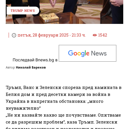
TRUMP NEWS
петък, 28 февруари 2025 - 21:33 ч.
1542
Последвай Bnews.bg в
Автор
Николай Бареков
Тръмп, Ванс и Зеленски спореха пред камината в
Белия дом и пред десетки камери за война в
Украйна в напрегната обстановка: „много
неуважително“
„Не ни казвайте какво ще почувстваме. Опитваме
се да разрешим проблем“, каза Тръмп. Зеленски
бе видимо разстроен и неадекватен и правеше