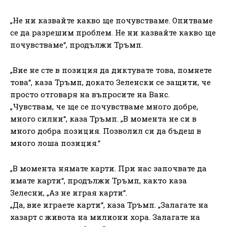
„Не ни казвайте какво ще почувстваме. Опитваме
се да разрешим проблем. Не ни казвайте какво ще
почувстваме“, продължи Тръмп.
„Вие не сте в позиция да диктувате това, помнете
това“, каза Тръмп, докато Зеленски се защити, че
просто отговаря на въпросите на Ванс.
„Чувствам, че ще се почувстваме много добре,
много силни“, каза Тръмп. „В момента не си в
много добра позиция. Позволил си да бъдеш в
много лоша позиция.“
„В момента нямате карти. При нас започвате да
имате карти“, продължи Тръмп, както каза
Зелесни, „Аз не играя карти“.
„Да, вие играете карти“, каза Тръмп. „Залагате на
хазарт с живота на милиони хора. Залагате на