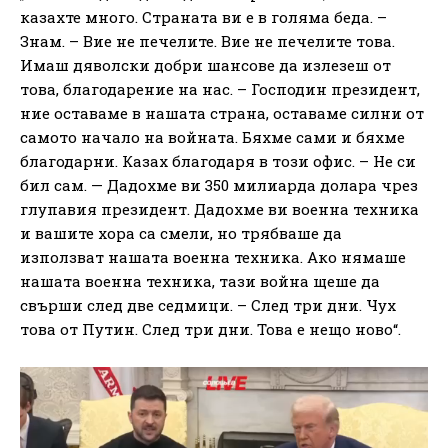
казахте много. Страната ви е в голяма беда. –
Знам. – Вие не печелите. Вие не печелите това.
Имаш дяволски добри шансове да излезеш от
това, благодарение на нас. – Господин президент,
ние оставаме в нашата страна, оставаме силни от
самото начало на войната. Бяхме сами и бяхме
благодарни. Казах благодаря в този офис. – Не си
бил сам. — Дадохме ви 350 милиарда долара чрез
глупавия президент. Дадохме ви военна техника
и вашите хора са смели, но трябваше да
използват нашата военна техника. Ако нямаше
нашата военна техника, тази война щеше да
свърши след две седмици. – След три дни. Чух
това от Путин. След три дни. Това е нещо ново“.