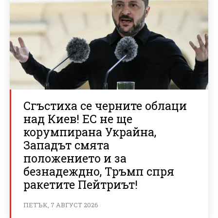
Сгъстиха се черните облаци
над Киев! ЕС не ще
корумпирана Украйна,
Западът смята
положението и за
безнадеждно, Тръмп спря
ракетите Пейтриът!
ПЕТЪК, 7 АВГУСТ 2026