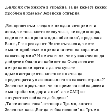
„Били ли сте някога в Украйна, за да кажете какви
проблеми имаме? Зеленски отвърна.
„Всъщност съм гледал и виждал историите и
знам, че това, което се случва, е, че водиш хора,
водиш ги на пропагандна обиколка“, продължи
Ванс. „Г-н президент. Не сте съгласни, че сте
имали проблеми с привличането на хора във
вашата армия? И смятате ли, че е уважително да
дойдете в Овалния кабинет на Съединените
американски щати и да атакувате
администрацията, която се опитва да
предотврати унищожаването на вашата страна?“
Зеленски продължи, че по време на война „всеки
има проблеми, дори и вие“ и че САЩ ще
почувстват войната „в бъдеще“.
„Ти не знаеш това“, отговори Тръмп, когато
Зеленски каза „Бог да те благослови“ на Тръмп.