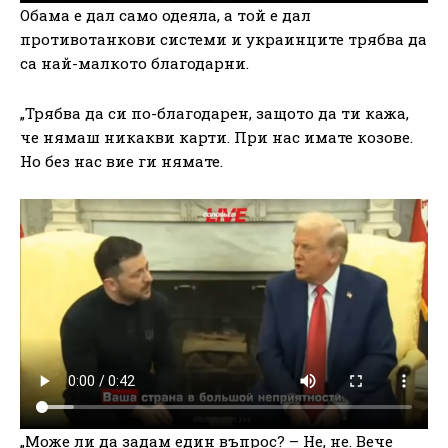
Обама е дал само одеяла, а той е дал
противотанкови системи и украинците трябва да
са най-малкото благодарни.
„Трябва да си по-благодарен, защото да ти кажа,
че нямаш никакви карти. При нас имате козове.
Но без нас вие ги нямате.
„Може ли да задам един въпрос? – Не, не. Вече