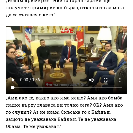
„Искам примирие.“ Ние го гарантираме. Ще
получите примирие по-бързо, отколкото аз мога
да се съглася с него.“
„Ами ако те, какво ако има нещо? Ами ако бомба
падне върху главата ви точно сега? ОК? Ами ако
го счупят? Аз не знам. Скъсаха го с Байдън,
защото не уважаваха Байдън. Те не уважаваха
Обама. Те ме уважават.“