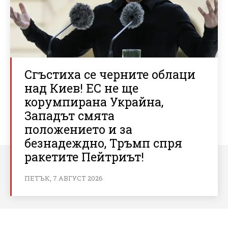
Сгъстиха се черните облаци
над Киев! ЕС не ще
корумпирана Украйна,
Западът смята
положението и за
безнадеждно, Тръмп спря
ракетите Пейтриът!
ПЕТЪК, 7 АВГУСТ 2026