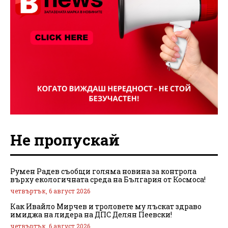
Не пропускай
Румен Радев съобщи голяма новина за контрола
върху екологичната среда на България от Космоса!
четвъртък, 6 август 2026
Как Ивайло Мирчев и троловете му лъскат здраво
имиджа на лидера на ДПС Делян Пеевски!
четвъртък, 6 август 2026