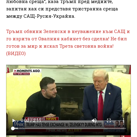
любовна среща“, каза Тръмп пред медиите,
запитан как си представя тристранна среща
между САЩ-Русия-Украйна.
Тръмп обвини Зеленски в неуважение към САЩ и
го изрита от Овалния кабинет без сделка! Не бил
готов за мир и искал Трета световна война!
(ВИДЕО)