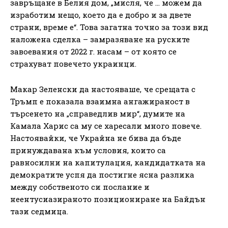
завръщане в Белия дом, „мисля, че … можем да
изработим нещо, което да е добро и за двете
страни, време е“. Това загатна точно за този вид
наложена сделка – замразяване на руските
завоевания от 2022 г. насам – от която се
страхуват повечето украинци.
Макар Зеленски да настояваше, че срещата с
Тръмп е показала взаимна ангажираност в
търсенето на „справедлив мир“, думите на
Камала Харис са му се харесали много повече.
Настоявайки, че Украйна не бива да бъде
принуждавана към условия, които са
равносилни на капитулация, кандидатката на
демократите успя да постигне ясна разлика
между собственото си послание и
неентусиазираното позициониране на Байдън
тази седмица.