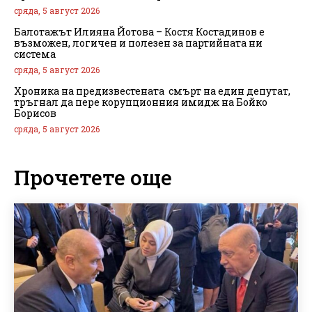
сряда, 5 август 2026
Балотажът Илияна Йотова – Костя Костадинов е
възможен, логичен и полезен за партийната ни
система
сряда, 5 август 2026
Хроника на предизвестената смърт на един депутат,
тръгнал да пере корупционния имидж на Бойко
Борисов
сряда, 5 август 2026
Прочетете още