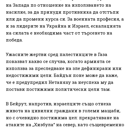
на Запада по отношение на използването на
насилие, за да принуди противника да отстъпи
или да промени курса си. За военната професия, а
и за лидерите на Украйна и Израел, ескалацията
на силата е необходима част от търсенето на
победа.
Ужасните жертви сред палестинците в Газа
показват какво се случва, когато армията се
използва за преследване на зле дефинирани или
недостижими цели. Байдън поне може да каже,
че е предупредил Нетаняху за неуспеха му да
постави постижими политически цели там.
В Бейрут, напротив, израелците също отнеха
живота на цивилни граждани в големи мащаби,
но с очевидно постижима цел: прекратяване на
атаките на „Хизбула“ на север, като същевременно