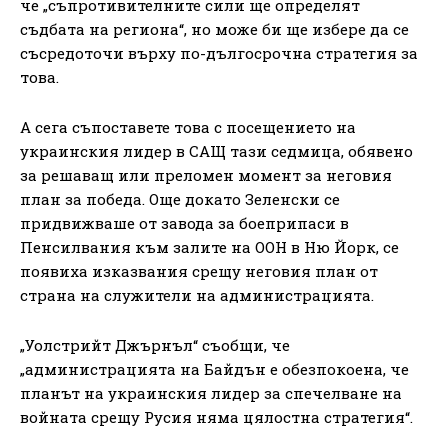
че „съпротивителните сили ще определят
съдбата на региона“, но може би ще избере да се
съсредоточи върху по-дългосрочна стратегия за
това.
А сега съпоставете това с посещението на
украинския лидер в САЩ тази седмица, обявено
за решаващ или преломен момент за неговия
план за победа. Още докато Зеленски се
придвижваше от завода за боеприпаси в
Пенсилвания към залите на ООН в Ню Йорк, се
появиха изказвания срещу неговия план от
страна на служители на администрацията.
„Уолстрийт Джърнъл“ съобщи, че
„администрацията на Байдън е обезпокоена, че
планът на украинския лидер за спечелване на
войната срещу Русия няма цялостна стратегия“.