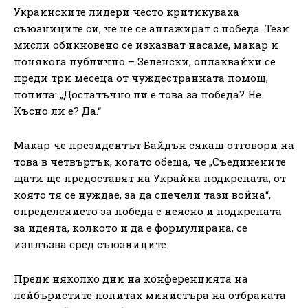
Украинските лидери често критикуваха
съюзниците си, че не се ангажират с победа. Тези
мисли обикновено се изказват насаме, макар и
понякога публично – Зеленски, оплаквайки се
преди три месеца от чуждестранната помощ,
попита: „Достатъчно ли е това за победа? Не.
Късно ли е? Да.“
Макар че президентът Байдън сякаш отговори на
това в четвъртък, когато обеща, че „Съединените
щати ще предоставят на Украйна подкрепата, от
която тя се нуждае, за да спечели тази война“,
определението за победа е неясно и подкрепата
за идеята, колкото и да е формулирана, се
изплъзва сред съюзниците.
Преди няколко дни на конференцията на
лейбъристите попитах министъра на отбраната