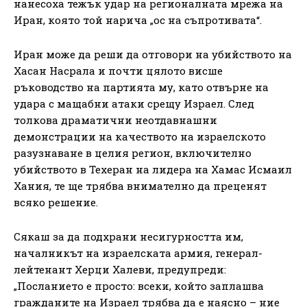
нанесоха тежък удар на регионалната мрежа на
Иран, която той нарича „ос на съпротивата“.
Иран може да реши да отговори на убийството на
Хасан Насрала и почти цялото висше
ръководство на партията му, като отвърне на
удара с мащабни атаки срещу Израел. След
толкова драматични неотдавнашни
демонстрации на качеството на израелското
разузнаване в целия регион, включително
убийството в Техеран на лидера на Хамас Исмаил
Хания, те ще трябва внимателно да преценят
всяко решение.
Сякаш за да подхрани несигурността им,
началникът на израелската армия, генерал-
лейтенант Херци Халеви, предупреди:
„Посланието е просто: всеки, който заплашва
гражданите на Израел трябва да е наясно – ние