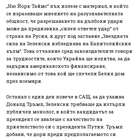
„Ню Йорк Таймс“ пък излезе с материал, в който
се изразяваше мнението на разузнавателната
общност, че разрешаването на дълбоки удари
може да предизвика „силен ответен удар“ от
страна на Русия, и друг под заглавие „Звездната
сила на Зеленски избледнява на Капитолийския
хълм“. Това отчаяние сред законодателите говори
за трудностите, които Украйна ще изпитва, за да
задържи американското финансиране,
независимо от това кой ще спечели Белия дом
през ноември.
Останал с един ден повече в САЩ, за да ухажва
Доналд Тръмп, Зеленски трябваше да изтърпи
публичен монолог, в който кандидатът за
президент се хвалеше с качеството на
приятелството си с президента Путин. Тръмп
добави, че дори преди предполагаемото си