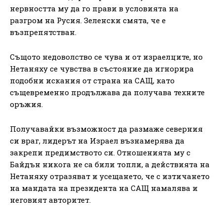
нервността му да го прави в условията на
разгром на Русия. Зеленски смята, че е
възпрепятстван.
Същото недоволство се чува и от израелците, но
Нетаняху се чувства в състояние да игнорира
подобни искания от страна на САЩ, като
същевременно продължава да получава техните
оръжия.
Получавайки възможност да размаже северния
си враг, лидерът на Израел възнамерява да
закрепи предимството си. Отношенията му с
Байдън никога не са били топли, а действията на
Нетаняху отразяват и усещането, че с изтичането
на мандата на президента на САЩ намалява и
неговият авторитет.