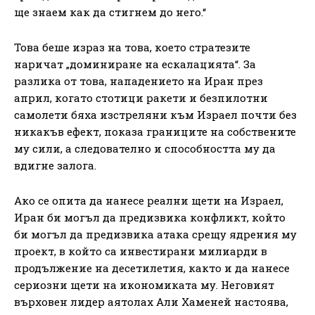
ще знаем как да стигнем до него.“
Това беше израз на това, което стратезите
наричат „доминиране на ескалацията“. За
разлика от това, нападението на Иран през
април, когато стотици ракети и безпилотни
самолети бяха изстреляни към Израел почти без
никакъв ефект, показа границите на собствените
му сили, а следователно и способността му да
вдигне залога.
Ако се опита да нанесе реални щети на Израел,
Иран би могъл да предизвика конфликт, който
би могъл да предизвика атака срещу ядрения му
проект, в който са инвестирани милиарди в
продължение на десетилетия, както и да нанесе
сериозни щети на икономиката му. Неговият
върховен лидер аятолах Али Хаменей настоява,