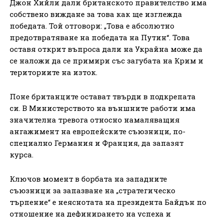
Джон Хийли дали британското правителство има
собствено виждане за това как ще изглежда
победата. Той отговори: „Това е абсолютно
предотвратяване на победата на Путин“. Това
оставя открит въпроса дали на Украйна може да
се наложи да се примири със загубата на Крим и
териториите на изток.
Поне британците остават твърди в подкрепата
си. В Министерството на външните работи има
значителна тревога относно намаляващия
ангажимент на европейските съюзници, по-
специално Германия и Франция, да запазят
курса.
Ключов момент в борбата на западните
съюзници за запазване на „стратегическо
търпение“ е неяснотата на президента Байдън по
отношение на дефинирането на успеха и