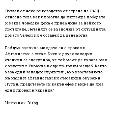
Лишен от ясно ръководство от страна на САЩ
относно това как би могла да изглежда победата
и каква човешка цена е приемлива за нейното
постигане, Нетаняху се възползва от ситуацията,
докато Зеленски е оставен да изнемогва.
Байдън започна мандата си с провал в
Афганистан, а сега в Киев и други западни
столици се спекулира, че той може да го завърши
с неуспех в Украйна в още по-голям мащаб. Както
каза един западен служител: „Ако изоставянето
на нашите афганистански съюзници окуражи
Путин, представете си какъв ефект може да има
един провал в Украйна.“
Източник: Dir.bg