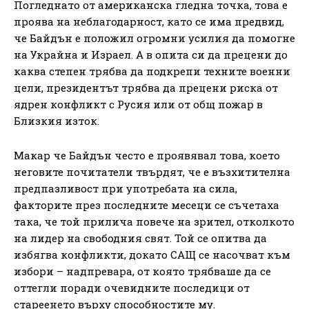
Погледнато от американска гледна точка, това е
проява на неблагодарност, като се има предвид,
че Байдън е положил огромни усилия да помогне
на Украйна и Израел. А в опита си да прецени до
каква степен трябва да подкрепи техните военни
цели, президентът трябва да прецени риска от
ядрен конфликт с Русия или от общ пожар в
Близкия изток.
Макар че Байдън често е проявявал това, което
неговите почитатели твърдят, че е възхитителна
предпазливост при употребата на сила,
факторите през последните месеци се съчетаха
така, че той прилича повече на зрител, отколкото
на лидер на свободния свят. Той се опитва да
избягва конфликти, докато САЩ се насочват към
избори – надпревара, от която трябваше да се
оттегли поради очевидните последици от
стареенето върху способностите му.