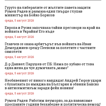
Гуруто на либералите от жълтите павета защити
Румен Радев и размаза един твърде глупав
министър на Бойко Борисов
сряда, 5 август 2026
Европа и Русия започнаха тайни преговори за край на
войната в Украйна! Ето къде
сряда, 5 август 2026
Главчев се оказа арбитърът във войната на Иван
Демерджиев срещу Пеевски за полетите с частните
самолети
сряда, 5 август 2026
Д-р Даниел Парушев от ПБ: Няма по хубаво от това
една жена да чуе думичката „мамо“
сряда, 5 август 2026
Необявеният от никого кандидат Андрей Гюров удари
с бухалката по имиджа на България и обвини Банско
в антисемитизъм заради фейк новина!
сряда, 5 август 2026
Румен Радев: Работим неуморно, за да наваксаме
проспаните години безхаберие и политическа немощ!