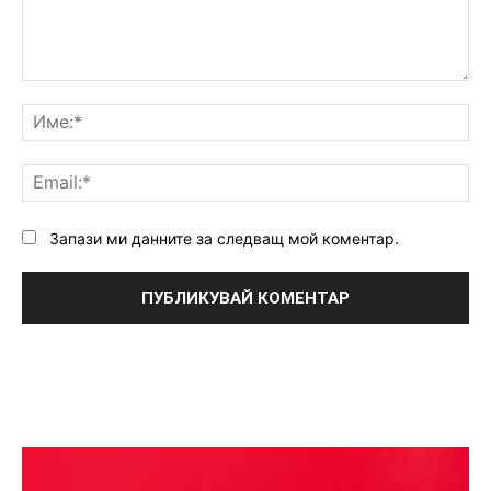
Коментар:
Им
Ema
Запази ми данните за следващ мой коментар.