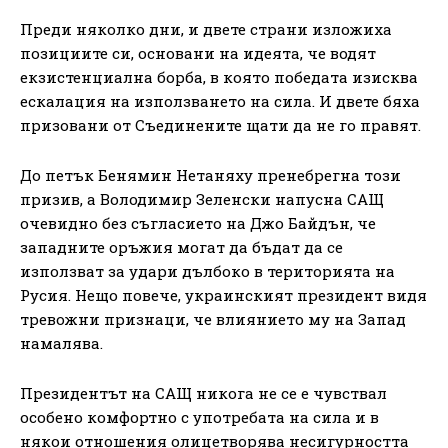
Преди няколко дни, и двете страни изложиха
позициите си, основани на идеята, че водят
екзистенциална борба, в която победата изисква
ескалация на използването на сила. И двете бяха
призовани от Съединените щати да не го правят.
До петък Бенямин Нетаняху пренебрегна този
призив, а Володимир Зеленски напусна САЩ
очевидно без съгласието на Джо Байдън, че
западните оръжия могат да бъдат да се
използват за удари дълбоко в територията на
Русия. Нещо повече, украинският президент видя
тревожни признаци, че влиянието му на Запад
намалява.
Президентът на САЩ никога не се е чувствал
особено комфортно с употребата на сила и в
някои отношения олицетворява несигурността