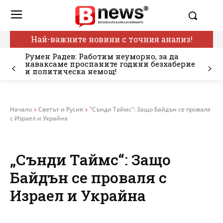
Най-важните новини с точния анализ!
Румен Радев: Работим неуморно, за да
наваксаме проспаните години безхаберие
и политическа немощ!
Начало
Светът и Русия
"Сънди Таймс": Защо Байдън се проваля
с Израел и Украйна
„Сънди Таймс“: Защо
Байдън се проваля с
Израел и Украйна