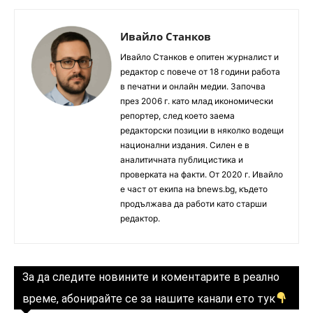
Ивайло Станков
Ивайло Станков е опитен журналист и
редактор с повече от 18 години работа
в печатни и онлайн медии. Започва
през 2006 г. като млад икономически
репортер, след което заема
редакторски позиции в няколко водещи
национални издания. Силен е в
аналитичната публицистика и
проверката на факти. От 2020 г. Ивайло
е част от екипа на bnews.bg, където
продължава да работи като старши
редактор.
За да следите новините и коментарите в реално
време, абонирайте се за нашите канали ето тук