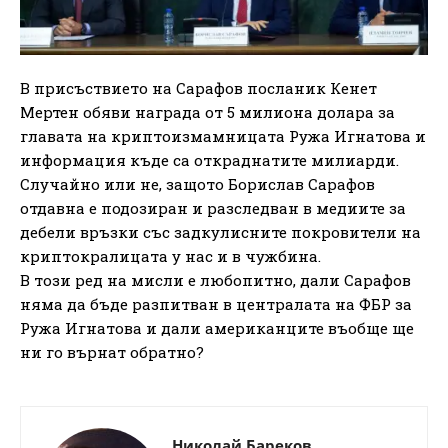
В присъствието на Сарафов посланик Кенет
Мертен обяви награда от 5 милиона долара за
главата на криптоизмамницата Ружа Игнатова и
информация къде са откраднатите милиарди.
Случайно или не, защото Борислав Сарафов
отдавна е подозиран и разследван в медиите за
дебели връзки със задкулисните покровители на
криптокралицата у нас и в чужбина.
В този ред на мисли е любопитно, дали Сарафов
няма да бъде разпитван в централата на ФБР за
Ружа Игнатова и дали американците въобще ще
ни го върнат обратно?
Николай Бареков