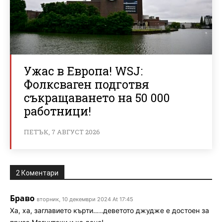
Ужас в Европа! WSJ:
Фолксваген подготвя
съкращаването на 50 000
работници!
ПЕТЪК, 7 АВГУСТ 2026
2 Коментари
Браво
вторник, 10 декември 2024 At 17:45
Ха, ха, заглавието кърти…..деветото джудже е достоен за