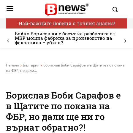
Най-важните новини с точния анализ!
Бойко Борисов ли е босът на разбитата от
МВР мощна фабрика за производство на
фентанила – убиец?
Начало
България
Борислав Боби Сарафов е в Щатите по покана
на ФБР, но дали...
Борислав Боби Сарафов е
в Щатите по покана на
ФБР, но дали ще ни го
върнат обратно?!