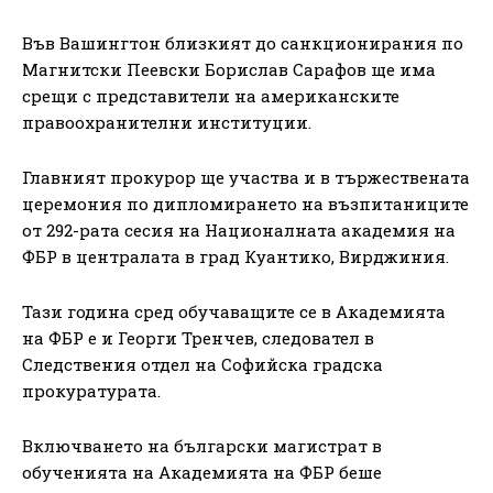
Във Вашингтон близкият до санкционирания по
Магнитски Пеевски Борислав Сарафов ще има
срещи с представители на американските
правоохранителни институции.
Главният прокурор ще участва и в тържествената
церемония по дипломирането на възпитаниците
от 292-рата сесия на Националната академия на
ФБР в централата в град Куантико, Вирджиния.
Тази година сред обучаващите се в Академията
на ФБР е и Георги Тренчев, следовател в
Следствения отдел на Софийска градска
прокуратурата.
Включването на български магистрат в
обученията на Академията на ФБР беше