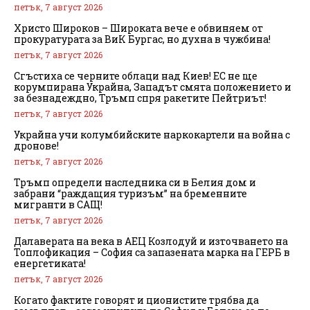
петък, 7 август 2026
Христо Широков – Широката вече е обвиняем от
прокуратурата за ВиК Бургас, но духна в чужбина!
петък, 7 август 2026
Сгъстиха се черните облаци над Киев! ЕС не ще
корумпирана Украйна, Западът смята положението и
за безнадеждно, Тръмп спря ракетите Пейтриът!
петък, 7 август 2026
Украйна учи колумбийските наркокартели на война с
дронове!
петък, 7 август 2026
Тръмп определи наследника си в Белия дом и
забрани “раждащия туризъм” на бременните
мигранти в САЩ!
петък, 7 август 2026
Далаверата на века в АЕЦ Козлодуй и източването на
Топлофикация – София са запазената марка на ГЕРБ в
енергетиката!
петък, 7 август 2026
Когато фактите говорят и ционистите трябва да