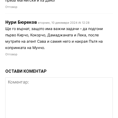
приза Магнитски и ха дано!
Отговор
Нури Бюреков
вторник, 10 декември 2024 At 12:28
Ще го върнат, защото има важни задачи – да подгони
първо Кирчо, Кокорчо, Дамаджаната и Лека, после
мутрите на агент Сава и самия него и накрая Пътя на
копринката на Мунчо.
Отговор
ОСТАВИ КОМЕНТАР