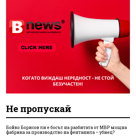
Не пропускай
Бойко Борисов ли е босът на разбитата от МВР мощна
фабрика за производство на фентанила – убиец?