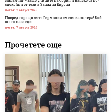
замълчат – защо улиците на София и Банско са по-
спокойни от тези в Западна Европа
петък, 7 август 2026
Посред горещо лято Германия сменя канцлера! Кой
ще го наследи
петък, 7 август 2026
Прочетете още