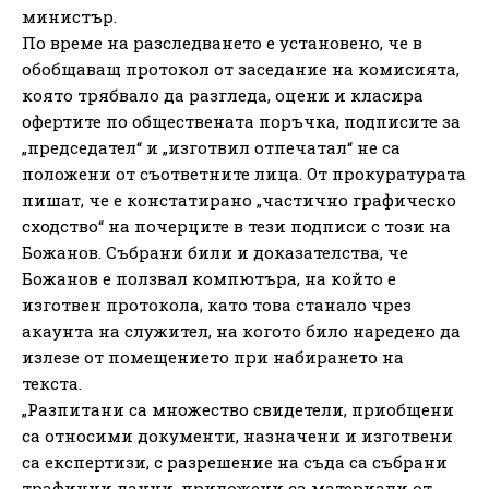
министър.
По време на разследването е установено, че в
обобщаващ протокол от заседание на комисията,
която трябвало да разгледа, оцени и класира
офертите по обществената поръчка, подписите за
„председател“ и „изготвил отпечатал“ не са
положени от съответните лица. От прокуратурата
пишат, че е констатирано „частично графическо
сходство“ на почерците в тези подписи с този на
Божанов. Събрани били и доказателства, че
Божанов е ползвал компютъра, на който е
изготвен протокола, като това станало чрез
акаунта на служител, на когото било наредено да
излезе от помещението при набирането на
текста.
„Разпитани са множество свидетели, приобщени
са относими документи, назначени и изготвени
са експертизи, с разрешение на съда са събрани
трафични данни, приложени са материали от