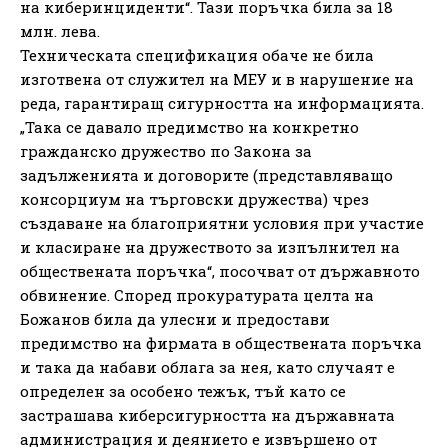
на киберинциденти“. Тази поръчка била за 18
млн. лева.
Техническата спецификация обаче не била
изготвена от служител на МЕУ и в нарушение на
реда, гарантиращ сигурността на информацията.
„Така се давало предимство на конкретно
гражданско дружество по Закона за
задълженията и договорите (представляващо
консорциум на търговски дружества) чрез
създаване на благоприятни условия при участие
и класиране на дружеството за изпълнител на
обществената поръчка“, посочват от държавното
обвинение. Според прокуратурата целта на
Божанов била да улесни и предостави
предимство на фирмата в обществената поръчка
и така да набави облага за нея, като случаят е
определен за особено тежък, тъй като се
застрашава киберсигурността на държавната
администрация и деянието е извършено от