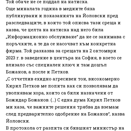
Той обаче не се поддал на натиска.
Още миналата година в медиите бяха
публикувани и показанията на Йоловски пред
разследващите, в които той описва тази среща и
казва, че целта на натиска над него била
„Информационно обслужване“ да не се занимава с
поръчките, а те да се насочват към конкретна
фирма. Той разказва за срещата на 2 октомври
2023 г. в заведение в центъра на София, в което се
влизало със специален ключ и там дошъл
Божанов, а после и Петков.
„С отчетлив ехидно агресивен тон, високомерно
Кирил Петков ме попита как си позволявам да
уволнявам хора, които са били назначени от
Божидар Божанов. (…) С една дума Кирил Петков
ми каза, че важните решения трябва да вземам
след предварително одобрение на Божанов“, казва
Йоловски.
В протокола от разпита си бившият министър на