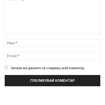
Коментар:
Им
Ema
Запази ми данните за следващ мой коментар.