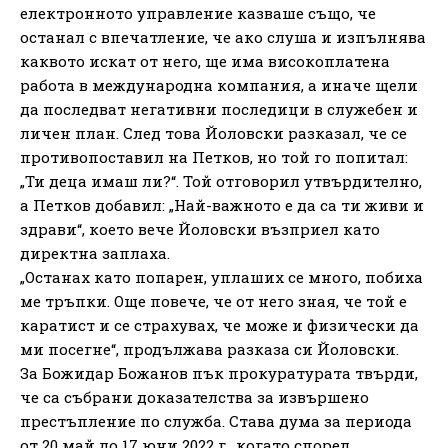
електронното управление казваше също, че
останал с впечатление, че ако слуша и изпълнява
каквото искат от него, ще има високоплатена
работа в международна компания, а иначе щели
да последват негативни последици в служебен и
личен план. След това Йоловски разказал, че се
противопоставил на Петков, но той го попитал:
„Ти деца имаш ли?“. Той отговорил утвърдително,
а Петков добавил: „Най-важното е да са ти живи и
здрави“, което вече Йоловски възприел като
директна заплаха.
„Останах като попарен, уплаших се много, побиха
ме тръпки. Още повече, че от него зная, че той е
каратист и се страхувах, че може и физически да
ми посегне“, продължава разказа си Йоловски.
За Божидар Божанов пък прокуратурата твърди,
че са събрани доказателства за извършено
престъпление по служба. Става дума за периода
от 20 май до 17 юни 2022 г., когато според