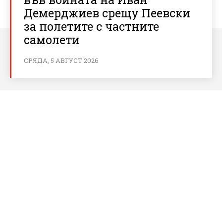
Демерджиев срещу Пеевски
за полетите с частните
самолети
СРЯДА, 5 АВГУСТ 2026
За bnews.bg
За нас
Реклама
Условия за ползване
Политика за бисквитки
Контакти