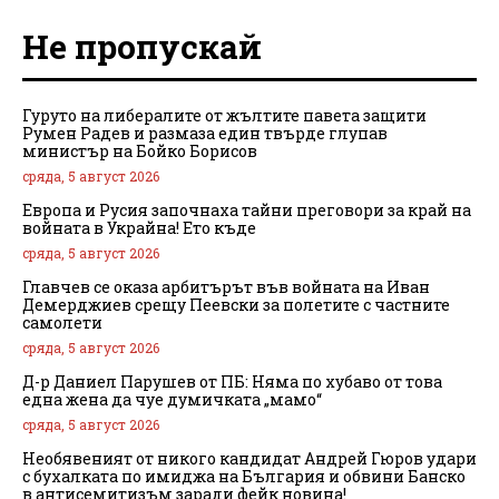
Не пропускай
Гуруто на либералите от жълтите павета защити
Румен Радев и размаза един твърде глупав
министър на Бойко Борисов
сряда, 5 август 2026
Европа и Русия започнаха тайни преговори за край на
войната в Украйна! Ето къде
сряда, 5 август 2026
Главчев се оказа арбитърът във войната на Иван
Демерджиев срещу Пеевски за полетите с частните
самолети
сряда, 5 август 2026
Д-р Даниел Парушев от ПБ: Няма по хубаво от това
една жена да чуе думичката „мамо“
сряда, 5 август 2026
Необявеният от никого кандидат Андрей Гюров удари
с бухалката по имиджа на България и обвини Банско
в антисемитизъм заради фейк новина!