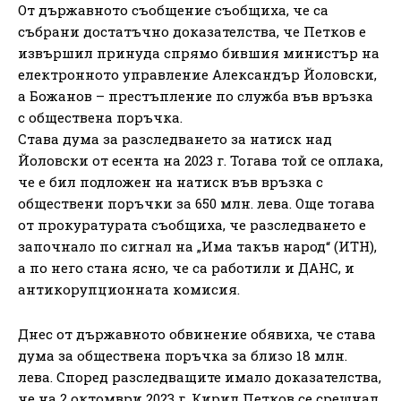
От държавното съобщение съобщиха, че са
събрани достатъчно доказателства, че Петков е
извършил принуда спрямо бившия министър на
електронното управление Александър Йоловски,
а Божанов – престъпление по служба във връзка
с обществена поръчка.
Става дума за разследването за натиск над
Йоловски от есента на 2023 г. Тогава той се оплака,
че е бил подложен на натиск във връзка с
обществени поръчки за 650 млн. лева. Още тогава
от прокуратурата съобщиха, че разследването е
започнало по сигнал на „Има такъв народ“ (ИТН),
а по него стана ясно, че са работили и ДАНС, и
антикорупционната комисия.
Днес от държавното обвинение обявиха, че става
дума за обществена поръчка за близо 18 млн.
лева. Според разследващите имало доказателства,
че на 2 октомври 2023 г. Кирил Петков се срещнал