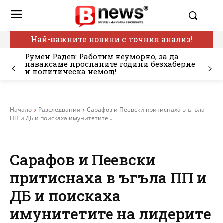
Най-важните новини с точния анализ!
Румен Радев: Работим неуморно, за да
наваксаме проспаните години безхаберие
и политическа немощ!
Начало
Разследвания
Сарафов и Пеевски притиснаха в ъгъла
ПП и ДБ и поискаха имунитетите...
Сарафов и Пеевски
притиснаха в ъгъла ПП и
ДБ и поискаха
имунитетите на лидерите