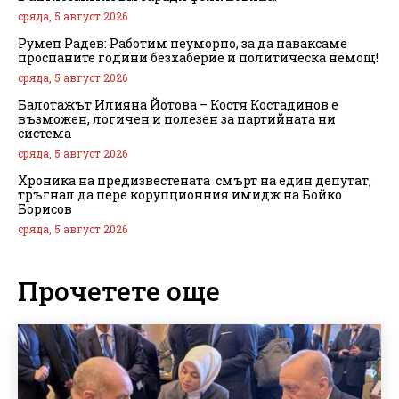
сряда, 5 август 2026
Румен Радев: Работим неуморно, за да наваксаме
проспаните години безхаберие и политическа немощ!
сряда, 5 август 2026
Балотажът Илияна Йотова – Костя Костадинов е
възможен, логичен и полезен за партийната ни
система
сряда, 5 август 2026
Хроника на предизвестената смърт на един депутат,
тръгнал да пере корупционния имидж на Бойко
Борисов
сряда, 5 август 2026
Прочетете още