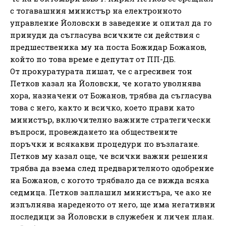
с тогавашния министър на електронното
управление Йоловски в заведение и опитал да го
принуди да съгласува всичките си действия с
предшественика му на поста Божидар Божанов,
който по това време е депутат от ПП-ДБ.
От прокуратурата пишат, че с агресивен тон
Петков казал на Йоловски, че когато уволнява
хора, назначени от Божанов, трябва да съгласува
това с него, както и всичко, което прави като
министър, включително важните стратегически
въпроси, провеждането на обществените
поръчки и всякакви процедури по възлагане.
Петков му казал още, че всички важни решения
трябва да взема след предварителното одобрение
на Божанов, с когото трябвало да се вижда всяка
седмица. Петков заплашил министъра, че ако не
изпълнява нареденото от него, ще има негативни
последици за Йоловски в служебен и личен план.