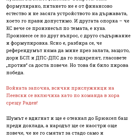
формулирано, питането не е от финансово
естество и не засяга устройството на държавата,
което го прави допустимо. И другата опорка – че
КС вече се произнесъл по темата, е куха.
Произнесе се по друг въпрос, с друго съдържание
и формулировка. Ясно е, разбира се, че
референдумът няма да мине през залата, защото,
дори БСП и ДПС-ДПС да го подкрепят, гласовете
„против“ са доста повече. Но това би било пирова
победа.
Войната започна, всички прислужници на
Пеевски се включиха като по команда в хора
срещу Радев!
Шумът е вдигнат и ще е отекнал до Брюксел баш
преди доклада, а народът ще се наостри още
повече, че не го смятат за стадо само и