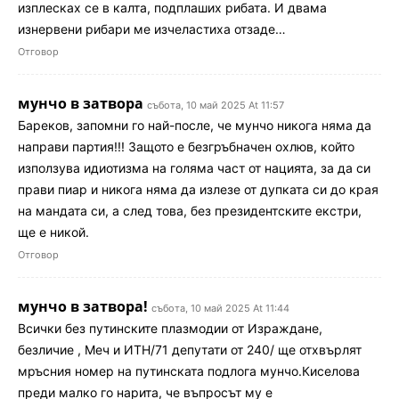
изплесках се в калта, подплаших рибата. И двама
изнервени рибари ме изчеластиха отзаде…
Отговор
мунчо в затвора
събота, 10 май 2025 At 11:57
Бареков, запомни го най-после, че мунчо никога няма да
направи партия!!! Защото е безгръбначен охлюв, който
използува идиотизма на голяма част от нацията, за да си
прави пиар и никога няма да излезе от дупката си до края
на мандата си, а след това, без президентските екстри,
ще е никой.
Отговор
мунчо в затвора!
събота, 10 май 2025 At 11:44
Всички без путинските плазмодии от Израждане,
безличие , Меч и ИТН/71 депутати от 240/ ще отхвърлят
мръсния номер на путинската подлога мунчо.Киселова
преди малко го нарита, че въпросът му е