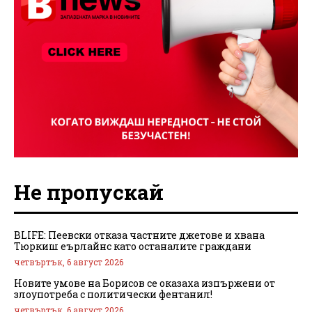
Не пропускай
BLIFE: Пеевски отказа частните джетове и хвана
Тюркиш еърлайнс като останалите граждани
четвъртък, 6 август 2026
Новите умове на Борисов се оказаха изпържени от
злоупотреба с политически фентанил!
четвъртък, 6 август 2026