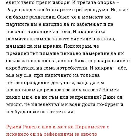
единствено преди избори. И третата опорка –
Радев разделил българите с референдума. Не, ние
си бяхме разделени. Само че в момента на
партиите им е изгодно да го забележат и да
посочат виновник за това. И ако не бяха
размятали самолета като сиренце в капана,
нямаше да им щракне. Подозирам, че
президентът нямаше никакво намерение да ни
спъва за еврозоната, ако не бяха го раздразнили с
акробатика на тема изтребители. И накрая – абе,
м..а му с…а, при наличието на толкова
нечленоразделни депутати, защо да им
позволявам да решават за моя живот? На мен
какво ми е, да не съм под запрещение? Даже си
мисля, че интелектът ми води доста по-бурен и
необуздан живот от техния.
Румен Радев с шах и мат на Парламента с
искането си за референдум за еврото