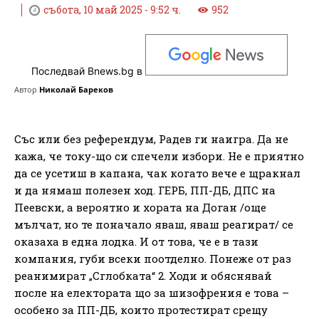
събота, 10 май 2025 - 9:52 ч.
952
Последвай Bnews.bg в
Автор
Николай Бареков
Със или без референдум, Радев ги наигра. Да не
кажа, че току-що си спечели избори. Не е приятно
да се усетиш в капана, чак когато вече е щракнал
и да нямаш полезен ход. ГЕРБ, ПП-ДБ, ДПС на
Пеевски, а вероятно и хората на Доган /още
мълчат, но те поначало яваш, яваш реагират/ се
оказаха в една лодка. И от това, че е в тази
компания, губи всеки поотделно. Понеже от раз
реанимират „Сглобката“ 2. Ходи и обяснявай
после на електората що за шизофрения е това –
особено за ПП-ДБ, които протестират срещу