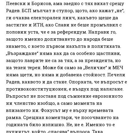
Пеевски и Борисов, ама заедно с тях викат срещу
Радев. БСП мълчат в ступор, щото, ако кажат „не“,
ги очаква електорален линч, какъвто щеше да
застигне и ИТН, ако Слави не беше промълвил с
половин уста, че е за референдум. Направи го,
защото именно допитването до народа беше
знамето, с което първом нахълта в политиката.
„Възраждане“ няма как да са особено щастливи,
защото лаврите не са за тях, а за президента, но
на техен терен. Може би само за „Величие“ и МЕЧ
няма щети, но няма и добавена стойност. Печели
Радев, каквото и да стане. Опорката, че въпросът е
противоконституционен, е въздух под налягане.
Въпросът не поставя под съмнение еврозонното
ни членство изобщо, а само момента на
влизането ни. Фокусът му е върху времевата
рамка. Срещнах коментари, че посочването на
годината било излишно. Не, не е. Именно то е
лупингът, който „спасява“ въпроса. Така