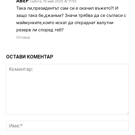
АВЕР
събота, 10 май 2025 At 11:55
Така ли,президентът сам си е окачил въжето?! И
защо така бе,джанъм? Значи трябва да се съгласи с
маймунките,които искат да откраднат валутни
резерв ли според теб?
Отговор
ОСТАВИ КОМЕНТАР
Коментар:
Им