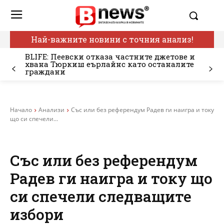
Най-важните новини с точния анализ!
BLIFE: Пеевски отказа частните джетове и
хвана Тюркиш еърлайнс като останалите
граждани
Начало
Анализи
Със или без референдум Радев ги наигра и току
що си спечели...
Със или без референдум
Радев ги наигра и току що
си спечели следващите
избори