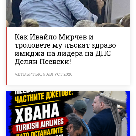
Как Ивайло Мирчев и
троловете му лъскат здраво
имиджа на лидера на ДПС
Делян Пеевски!
ЧЕТВЪРТЪК, 6 АВГУСТ 2026