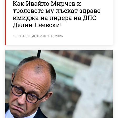
Как Ивайло Мирчев и
троловете му лъскат здраво
имиджа на лидера на ДПС
Делян Пеевски!
ЧЕТВЪРТЪК, 6 АВГУСТ 2026