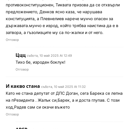
противоконституционен, Тиквата призова да се отхвърли
предложението, Денков ясно каза, че нарушава
конституцията, а Плевнелиев нарече мунчо опасен за
държавата.мунчо е изрод, който трябва наистина да е в
затвора, а гъзолизците му са по-жалки и от него.
Отговор
Ццц
събота, 10 май 2025 At 12:49
Тихо бе, изроден боклук!
Отговор
И какво стана
събота, 10 май 2025 At 11:32
Като не стана депутат от ДПС Доган, сега Барека се лепна
на пРезидента . Жалък си,Барек, а и доста глупав. С този
ход,Радев сам си окачи въжето
Отговор