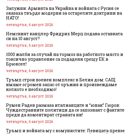
Залужни: Армията на Украйна и войната с Русия се
оказаха твърде модерни за остарелите доктрини на
НАТО!
четвъртък, 6 август 2026
Немският канцлер Фридрих Мерц подава оставката
си на 10 август?
четвъртък, 6 август 2026
1000 жалби за случай на тормоз на работното място и
токсично управление са подадени срещу ЕК в
Брюксел!
четвъртък, 6 август 2026
Тръмп строи военен комплекс в Белия дом: САЩ
имаме огромен запас от оръжия и произвеждаме
колкото е необходимо!
четвъртък, 6 август 2026
Румен Радев размаза италианците и “юнак” Гюров:
Чуждестранните политици да се запознаят с фактите
преди да коментират страната ни!
четвъртък, 6 август 2026
Тръмп и войната му с комунистите: Левицата превзе