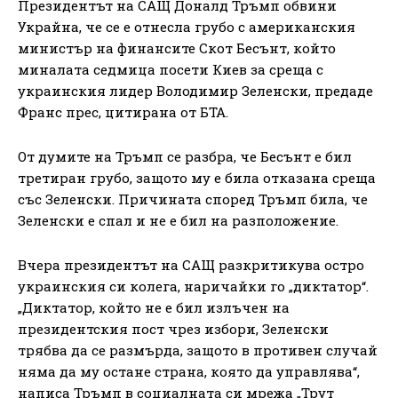
Президентът на САЩ Доналд Тръмп обвини
Украйна, че се е отнесла грубо с американския
министър на финансите Скот Бесънт, който
миналата седмица посети Киев за среща с
украинския лидер Володимир Зеленски, предаде
Франс прес, цитирана от БТА.
От думите на Тръмп се разбра, че Бесънт е бил
третиран грубо, защото му е била отказана среща
със Зеленски. Причината според Тръмп била, че
Зеленски е спал и не е бил на разположение.
Вчера президентът на САЩ разкритикува остро
украинския си колега, наричайки го „диктатор“.
„Диктатор, който не е бил излъчен на
президентския пост чрез избори, Зеленски
трябва да се размърда, защото в противен случай
няма да му остане страна, която да управлява“,
написа Тръмп в социалната си мрежа „Трут