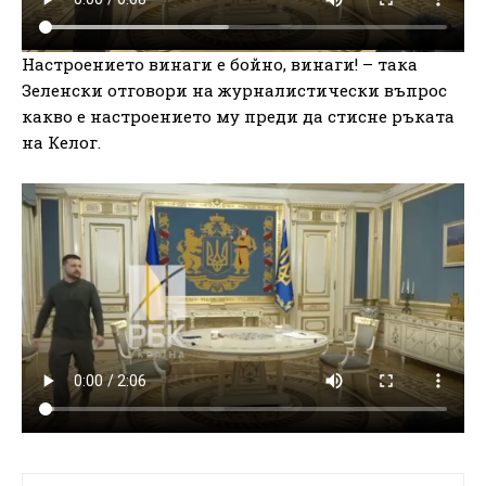
Настроението винаги е бойно, винаги! – така
Зеленски отговори на журналистически въпрос
какво е настроението му преди да стисне ръката
на Келог.