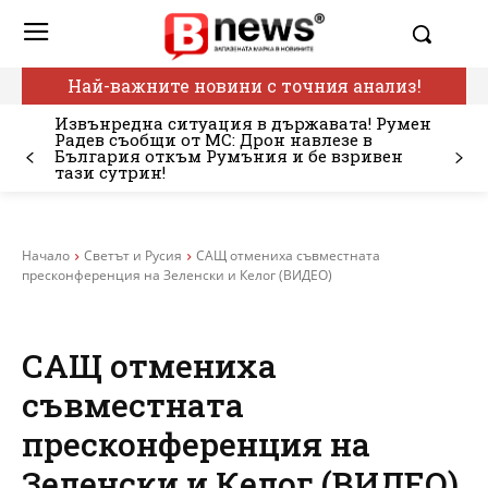
Най-важните новини с точния анализ!
Извънредна ситуация в държавата! Румен
Радев съобщи от МС: Дрон навлезе в
България откъм Румъния и бе взривен
тази сутрин!
Начало
Светът и Русия
САЩ отмениха съвместната
пресконференция на Зеленски и Келог (ВИДЕО)
САЩ отмениха
съвместната
пресконференция на
Зеленски и Келог (ВИДЕО)