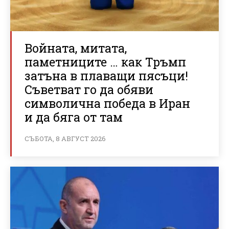
Войната, митата,
паметниците … как Тръмп
затъна в плаващи пясъци!
Съветват го да обяви
символична победа в Иран
и да бяга от там
СЪБОТА, 8 АВГУСТ 2026