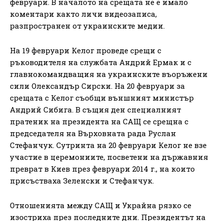
февруари. В началото на срещата не е имало
коментари както личи видеозаписа,
разпространен от украинските медии.
На 19 февруари Келог проведе срещи с
ръководителя на службата Андрий Ермак и с
главнокомандващия на украинските въоръжени
сили Олександър Сирски. На 20 февруари за
срещата с Келог съобщи външният министър
Андрий Сибига. В същия ден специалният
пратеник на президента на САЩ се срещна с
председателя на Върховната рада Руслан
Стефанчук. Сутринта на 20 февруари Келог не взе
участие в церемониите, посветени на държавния
преврат в Киев през февруари 2014 г., на които
присъстваха Зеленски и Стефанчук.
Отношенията между САЩ и Украйна рязко се
изостриха през последните дни. Президентът на