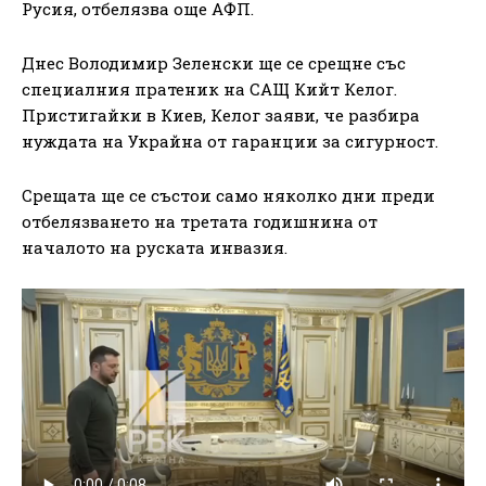
Русия, отбелязва още АФП.
Днес Володимир Зеленски ще се срещне със
специалния пратеник на САЩ Кийт Келог.
Пристигайки в Киев, Келог заяви, че разбира
нуждата на Украйна от гаранции за сигурност.
Срещата ще се състои само няколко дни преди
отбелязването на третата годишнина от
началото на руската инвазия.