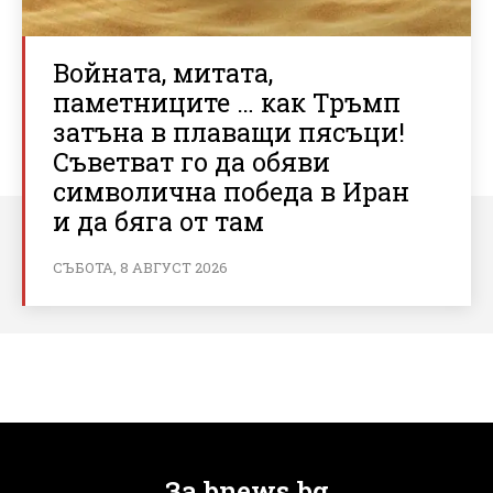
Войната, митата,
паметниците … как Тръмп
затъна в плаващи пясъци!
Съветват го да обяви
символична победа в Иран
и да бяга от там
СЪБОТА, 8 АВГУСТ 2026
За bnews.bg