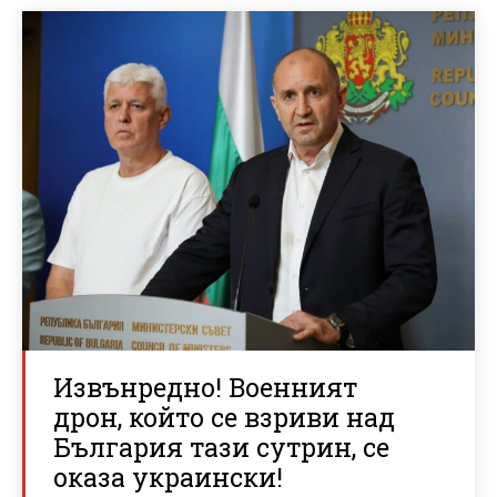
Извънредно! Военният
дрон, който се взриви над
България тази сутрин, се
оказа украински!