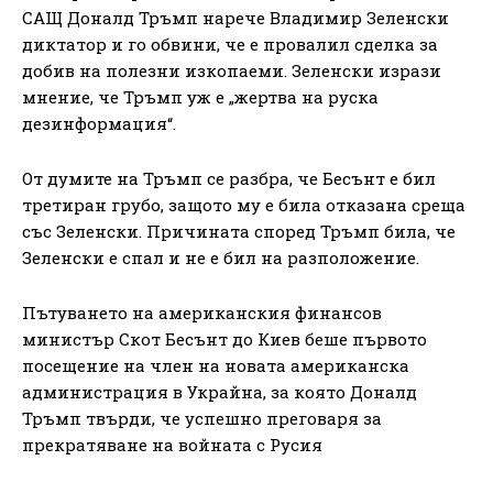
САЩ Доналд Тръмп нарече Владимир Зеленски
диктатор и го обвини, че е провалил сделка за
добив на полезни изкопаеми. Зеленски изрази
мнение, че Тръмп уж е „жертва на руска
дезинформация“.
От думите на Тръмп се разбра, че Бесънт е бил
третиран грубо, защото му е била отказана среща
със Зеленски. Причината според Тръмп била, че
Зеленски е спал и не е бил на разположение.
Пътуването на американския финансов
министър Скот Бесънт до Киев беше първото
посещение на член на новата американска
администрация в Украйна, за която Доналд
Тръмп твърди, че успешно преговаря за
прекратяване на войната с Русия