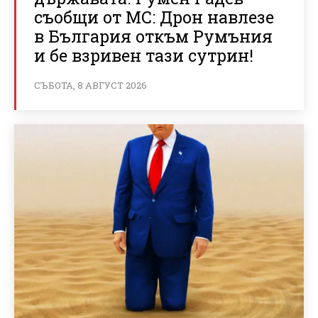
съобщи от МС: Дрон навлезе
в България откъм Румъния
и бе взривен тази сутрин!
СЪБОТА, 8 АВГУСТ 2026