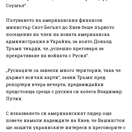
Соушъл“.
Пътуването на американския финансов
министър Скот Бесънт до Киев беше първото
посещение на член на новата американска
администрация в Украйна, за която Доналд
Тръмп твърди, че „успешно преговаря за
прекратяване на войната с Русия“.
„Руснаците са завзели много територии, така че
държат всички карти“, заяви Тръмп пред
репортери вчера вечерта, предвиждайки
предстояща среща с руския си колега Владимир
Путин.
С изказването си американският лидер още
повече намали надеждите на Киев, че Вашингтон
ще защити украинските интереси в преговорите с