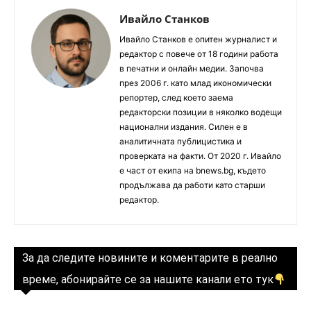
Ивайло Станков
Ивайло Станков е опитен журналист и
редактор с повече от 18 години работа
в печатни и онлайн медии. Започва
през 2006 г. като млад икономически
репортер, след което заема
редакторски позиции в няколко водещи
национални издания. Силен е в
аналитичната публицистика и
проверката на факти. От 2020 г. Ивайло
е част от екипа на bnews.bg, където
продължава да работи като старши
редактор.
За да следите новините и коментарите в реално
време, абонирайте се за нашите канали ето тук