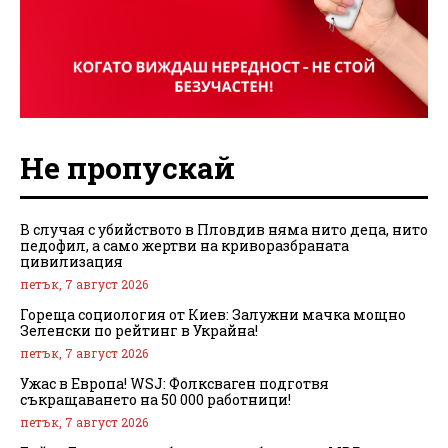
Не пропускай
В случая с убийството в Пловдив няма нито деца, нито
педофил, а само жертви на криворазбраната
цивилизация
петък, 7 август 2026
Гореща социология от Киев: Залужни мачка мощно
Зеленски по рейтинг в Украйна!
петък, 7 август 2026
Ужас в Европа! WSJ: Фолксваген подготвя
съкращаването на 50 000 работници!
петък, 7 август 2026