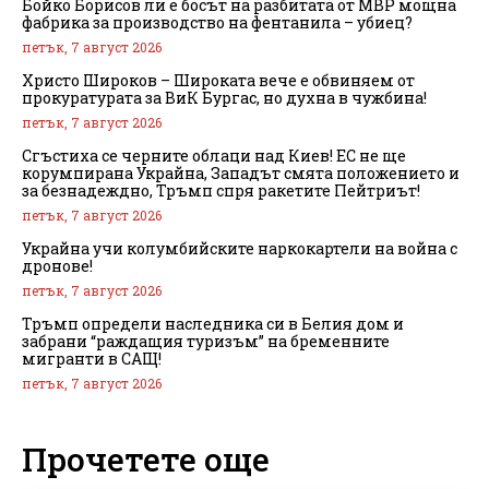
Бойко Борисов ли е босът на разбитата от МВР мощна
фабрика за производство на фентанила – убиец?
петък, 7 август 2026
Христо Широков – Широката вече е обвиняем от
прокуратурата за ВиК Бургас, но духна в чужбина!
петък, 7 август 2026
Сгъстиха се черните облаци над Киев! ЕС не ще
корумпирана Украйна, Западът смята положението и
за безнадеждно, Тръмп спря ракетите Пейтриът!
петък, 7 август 2026
Украйна учи колумбийските наркокартели на война с
дронове!
петък, 7 август 2026
Тръмп определи наследника си в Белия дом и
забрани “раждащия туризъм” на бременните
мигранти в САЩ!
петък, 7 август 2026
Прочетете още