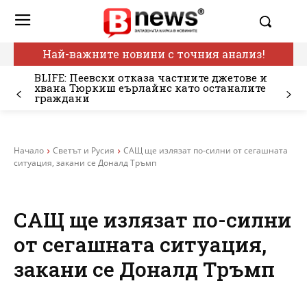
Най-важните новини с точния анализ!
BLIFE: Пеевски отказа частните джетове и
хвана Тюркиш еърлайнс като останалите
граждани
Начало
Светът и Русия
САЩ ще излязат по-силни от сегашната
ситуация, закани се Доналд Тръмп
САЩ ще излязат по-силни
от сегашната ситуация,
закани се Доналд Тръмп