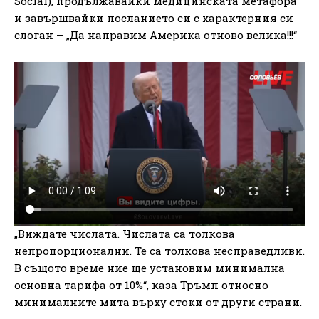
Social), продължавайки медицинската метафора
и завършвайки посланието си с характерния си
слоган – „Да направим Америка отново велика!!!“
„Виждате числата. Числата са толкова
непропорционални. Те са толкова несправедливи.
В същото време ние ще установим минимална
основна тарифа от 10%“, каза Тръмп относно
минималните мита върху стоки от други страни.