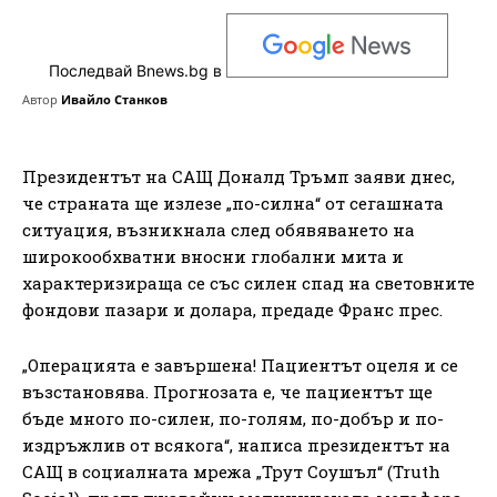
Последвай Bnews.bg в
Автор
Ивайло Станков
Президентът на САЩ Доналд Тръмп заяви днес,
че страната ще излезе „по-силна“ от сегашната
ситуация, възникнала след обявяването на
широкообхватни вносни глобални мита и
характеризираща се със силен спад на световните
фондови пазари и долара, предаде Франс прес.
„Операцията е завършена! Пациентът оцеля и се
възстановява. Прогнозата е, че пациентът ще
бъде много по-силен, по-голям, по-добър и по-
издръжлив от всякога“, написа президентът на
САЩ в социалната мрежа „Трут Соушъл“ (Truth