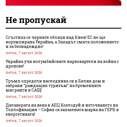
Не пропускай
Сгъстиха се черните облаци над Киев! ЕС не ще
корумпирана Украйна, а Западът смята положението
и за безнадеждно!
петък, 7 август 2026
Украйна учи колумбийските наркокартели на война с
дронове!
петък, 7 август 2026
Тръмп определи наследника си в Белия дом и
забрани “раждащия туризъм” на бременните
мигранти в САЩ!
петък, 7 август 2026
Далаверата на века в АЕЦ Козлодуй и източването на
Топлофикация – София са запазената марка на ГЕРБ в
енергетиката!
петък, 7 август 2026