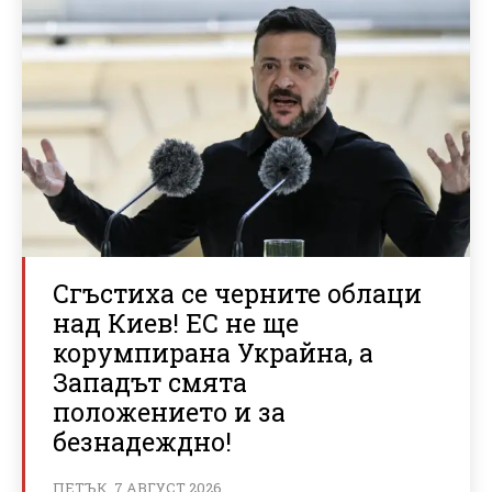
Сгъстиха се черните облаци
над Киев! ЕС не ще
корумпирана Украйна, а
Западът смята
положението и за
безнадеждно!
ПЕТЪК, 7 АВГУСТ 2026