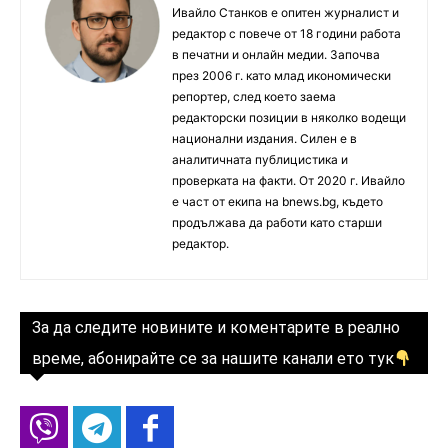
Ивайло Станков е опитен журналист и
редактор с повече от 18 години работа
в печатни и онлайн медии. Започва
през 2006 г. като млад икономически
репортер, след което заема
редакторски позиции в няколко водещи
национални издания. Силен е в
аналитичната публицистика и
проверката на факти. От 2020 г. Ивайло
е част от екипа на bnews.bg, където
продължава да работи като старши
редактор.
За да следите новините и коментарите в реално
време, абонирайте се за нашите канали ето тук