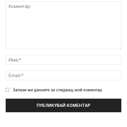
Коментар:
Им
Ema
Запази ми данните за следващ мой коментар.