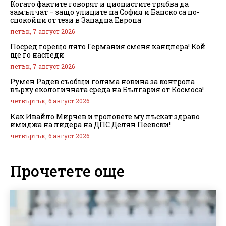
Когато фактите говорят и ционистите трябва да
замълчат – защо улиците на София и Банско са по-
спокойни от тези в Западна Европа
петък, 7 август 2026
Посред горещо лято Германия сменя канцлера! Кой
ще го наследи
петък, 7 август 2026
Румен Радев съобщи голяма новина за контрола
върху екологичната среда на България от Космоса!
четвъртък, 6 август 2026
Как Ивайло Мирчев и троловете му лъскат здраво
имиджа на лидера на ДПС Делян Пеевски!
четвъртък, 6 август 2026
Прочетете още