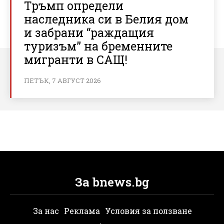
Тръмп определи
наследника си в Белия дом
и забрани “раждащия
туризъм” на бременните
мигранти в САЩ!
ПЕТЪК, 7 АВГУСТ 2026
За bnews.bg
За нас
Реклама
Условия за ползване