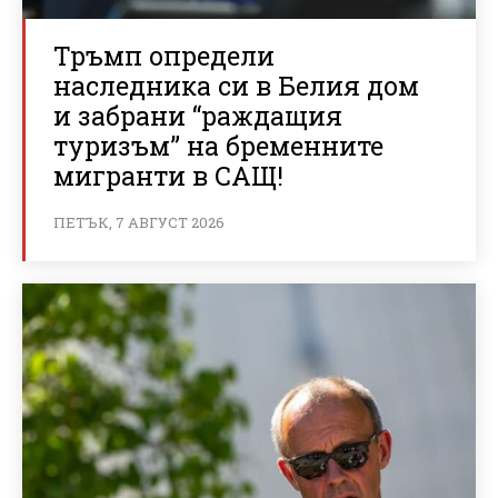
Тръмп определи
наследника си в Белия дом
и забрани “раждащия
туризъм” на бременните
мигранти в САЩ!
ПЕТЪК, 7 АВГУСТ 2026