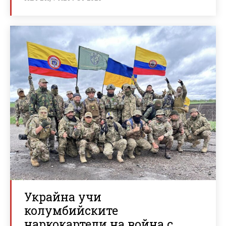
Украйна учи
колумбийските
наркокартели на война с