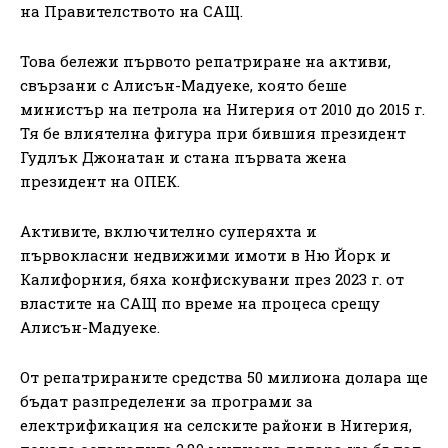
на Правителството на САЩ.
Това бележи първото репатриране на активи,
свързани с Алисън-Мадуеке, която беше
министър на петрола на Нигерия от 2010 до 2015 г.
Тя бе влиятелна фигура при бившия президент
Гудлък Джонатан и стана първата жена
президент на ОПЕК.
Активите, включително суперяхта и
първокласни недвижими имоти в Ню Йорк и
Калифорния, бяха конфискувани през 2023 г. от
властите на САЩ по време на процеса срещу
Алисън-Мадуеке.
От репатрираните средства 50 милиона долара ще
бъдат разпределени за програми за
електрификация на селските райони в Нигерия,