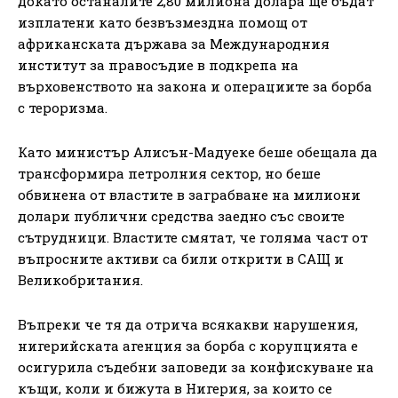
докато останалите 2,80 милиона долара ще бъдат
изплатени като безвъзмездна помощ от
африканската държава за Международния
институт за правосъдие в подкрепа на
върховенството на закона и операциите за борба
с тероризма.
Като министър Алисън-Мадуеке беше обещала да
трансформира петролния сектор, но беше
обвинена от властите в заграбване на милиони
долари публични средства заедно със своите
сътрудници. Властите смятат, че голяма част от
въпросните активи са били открити в САЩ и
Великобритания.
Въпреки че тя да отрича всякакви нарушения,
нигерийската агенция за борба с корупцията е
осигурила съдебни заповеди за конфискуване на
къщи, коли и бижута в Нигерия, за които се