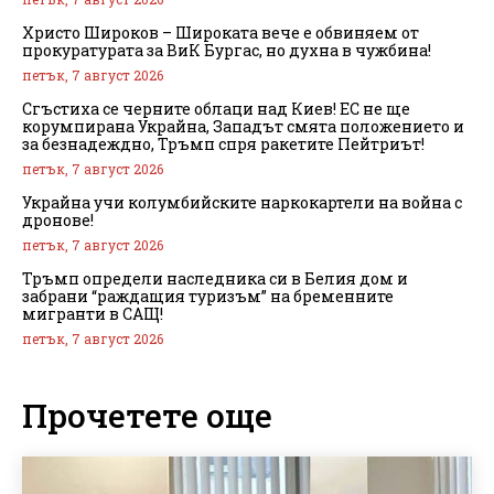
Христо Широков – Широката вече е обвиняем от
прокуратурата за ВиК Бургас, но духна в чужбина!
петък, 7 август 2026
Сгъстиха се черните облаци над Киев! ЕС не ще
корумпирана Украйна, Западът смята положението и
за безнадеждно, Тръмп спря ракетите Пейтриът!
петък, 7 август 2026
Украйна учи колумбийските наркокартели на война с
дронове!
петък, 7 август 2026
Тръмп определи наследника си в Белия дом и
забрани “раждащия туризъм” на бременните
мигранти в САЩ!
петък, 7 август 2026
Прочетете още