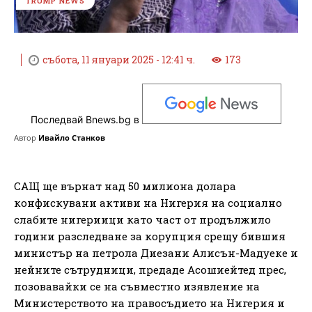
TRUMP NEWS
събота, 11 януари 2025 - 12:41 ч.
173
Последвай Bnews.bg в
Автор
Ивайло Станков
САЩ ще върнат над 50 милиона долара
конфискувани активи на Нигерия на социално
слабите нигериици като част от продължило
години разследване за корупция срещу бившия
министър на петрола Диезани Алисън-Мадуеке и
нейните сътрудници, предаде Асошиейтед прес,
позовавайки се на съвместно изявление на
Министерството на правосъдието на Нигерия и