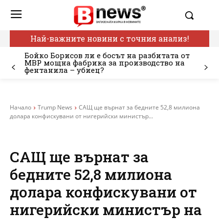
Най-важните новини с точния анализ!
Бойко Борисов ли е босът на разбитата от
МВР мощна фабрика за производство на
фентанила – убиец?
Начало
Trump News
САЩ ще върнат за бедните 52,8 милиона
долара конфискувани от нигерийски министър...
САЩ ще върнат за
бедните 52,8 милиона
долара конфискувани от
нигерийски министър на