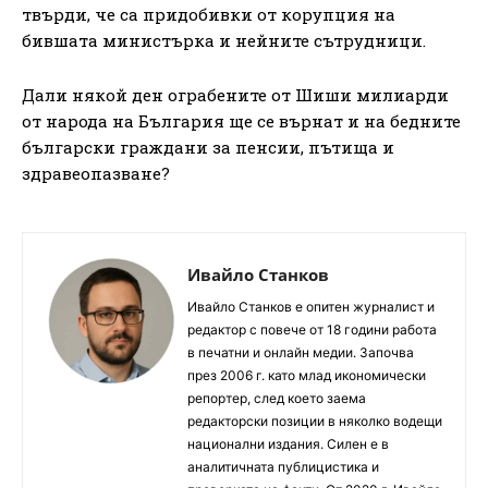
твърди, че са придобивки от корупция на
бившата министърка и нейните сътрудници.
Дали някой ден ограбените от Шиши милиарди
от народа на България ще се върнат и на бедните
български граждани за пенсии, пътища и
здравеопазване?
Ивайло Станков
Ивайло Станков е опитен журналист и
редактор с повече от 18 години работа
в печатни и онлайн медии. Започва
през 2006 г. като млад икономически
репортер, след което заема
редакторски позиции в няколко водещи
национални издания. Силен е в
аналитичната публицистика и