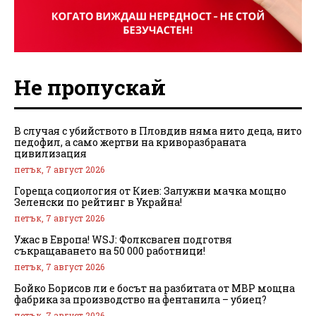
Не пропускай
В случая с убийството в Пловдив няма нито деца, нито
педофил, а само жертви на криворазбраната
цивилизация
петък, 7 август 2026
Гореща социология от Киев: Залужни мачка мощно
Зеленски по рейтинг в Украйна!
петък, 7 август 2026
Ужас в Европа! WSJ: Фолксваген подготвя
съкращаването на 50 000 работници!
петък, 7 август 2026
Бойко Борисов ли е босът на разбитата от МВР мощна
фабрика за производство на фентанила – убиец?
петък, 7 август 2026