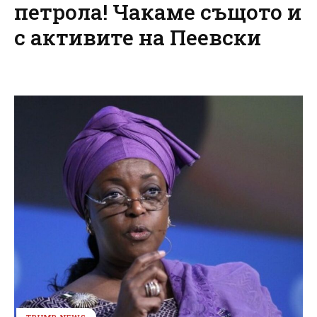
петрола! Чакаме същото и
с активите на Пеевски