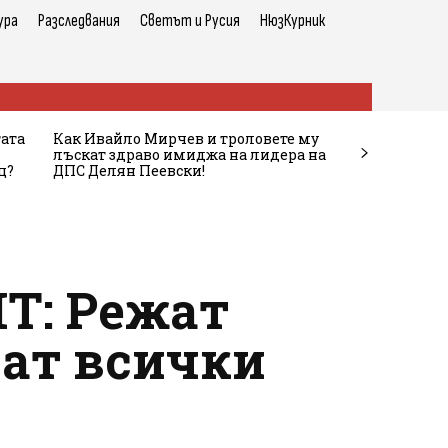
ура
Разследвания
Светът и Русия
НюзКурник
тата
Как Ивайло Мирчев и троловете му
лъскат здраво имиджа на лидера на
ц?
ДПС Делян Пеевски!
Т: Режат
ват всички