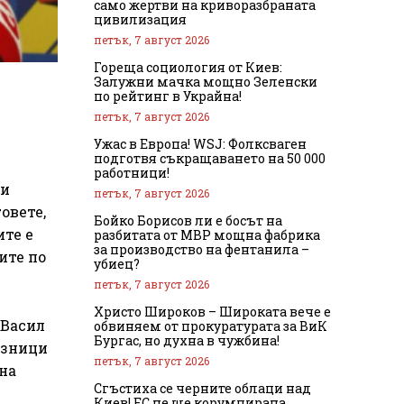
само жертви на криворазбраната
цивилизация
петък, 7 август 2026
Гореща социология от Киев:
Залужни мачка мощно Зеленски
по рейтинг в Украйна!
петък, 7 август 2026
Ужас в Европа! WSJ: Фолксваген
подготвя съкращаването на 50 000
работници!
ли
петък, 7 август 2026
овете,
Бойко Борисов ли е босът на
ите е
разбитата от МВР мощна фабрика
за производство на фентанила –
ите по
убиец?
петък, 7 август 2026
Христо Широков – Широката вече е
 Васил
обвиняем от прокуратурата за ВиК
Бургас, но духна в чужбина!
лезници
петък, 7 август 2026
 на
Сгъстиха се черните облаци над
Киев! ЕС не ще корумпирана