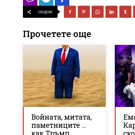
СПОДЕЛИ
Прочетете още
Войната, митата,
Ем
паметниците …
Ка
как Тръмп
ско