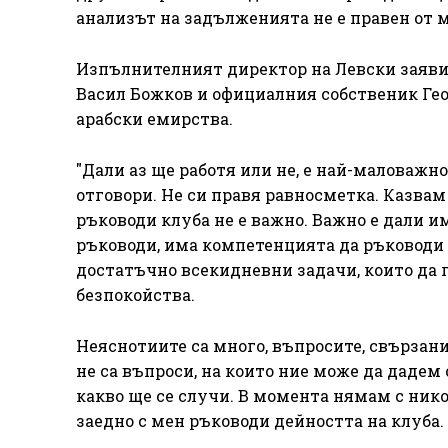
анализът на задълженията не е правен от ме
Изпълнителният директор на Левски заяви,
Васил Божков и официалния собственик Гео
арабски емирства.
"Дали аз ще работя или не, е най-маловажн
отговори. Не си правя равносметка. Казвам 
ръководи клуба не е важно. Важно е дали им
ръководи, има компетенцията да ръководи 
достатъчно всекидневни задачи, които да 
безпокойства.
Неяснотиите са много, въпросите, свързани
не са въпроси, на които ние може да дадем
какво ще се случи. В момента нямам с нико
заедно с мен ръководи дейността на клуба.