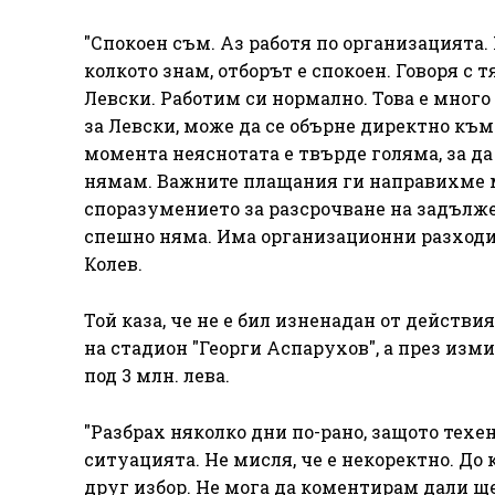
"Спокоен съм. Аз работя по организацията.
колкото знам, отборът е спокоен. Говоря с 
Левски. Работим си нормално. Това е мног
за Левски, може да се обърне директно към 
момента неяснотата е твърде голяма, за да
нямам. Важните плащания ги направихме ми
споразумението за разсрочване на задълже
спешно няма. Има организационни разходи – 
Колев.
Той каза, че не е бил изненадан от действи
на стадион "Георги Аспарухов", а през из
под 3 млн. лева.
"Разбрах няколко дни по-рано, защото техе
ситуацията. Не мисля, че е некоректно. До
друг избор. Не мога да коментирам дали ще 