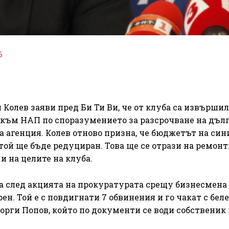
6
Колев заяви пред Би Ти Ви, че от клуба са извърши
към НАП по споразумението за разсрочване на дълг
а агенция. Колев отново призна, че бюджетът на син
а той ще бъде редуциран. Това ще се отрази на ремонт
и на целите на клуба.
а след акцията на прокуратурата срещу бизнесмена
рен. Той е с повдигнати 7 обвинения и го чакат с бе
Георги Попов, който по документи се води собственик