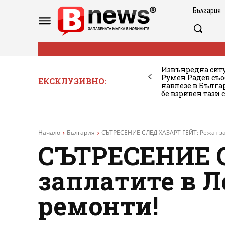
България
Извънредна ситу
Румен Радев съо
ЕКСКЛУЗИВНО:
навлезе в Бълг
бе взривен тази 
Начало
България
СЪТРЕСЕНИЕ СЛЕД ХАЗАРТ ГЕЙТ: Режат за
СЪТРЕСЕНИЕ С
заплатите в Л
ремонти!