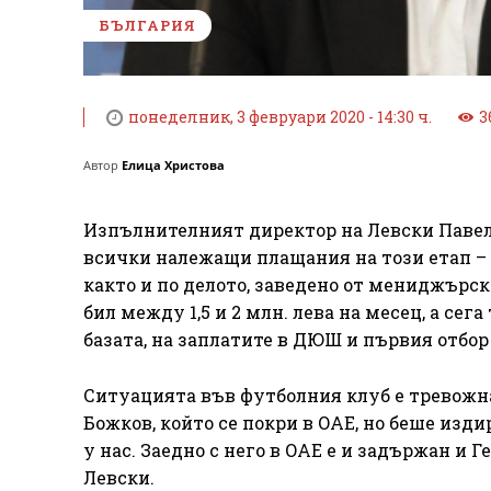
БЪЛГАРИЯ
понеделник, 3 февруари 2020 - 14:30 ч.
3
Автор
Елица Христова
Изпълнителният директор на Левски Павел 
всички належащи плащания на този етап – 
както и по делото, заведено от мениджърск
бил между 1,5 и 2 млн. лева на месец, а сег
базата, на заплатите в ДЮШ и първия отбор 
Ситуацията във футболния клуб е тревожн
Божков, който се покри в ОАЕ, но беше изди
у нас. Заедно с него в ОАЕ е и задържан и 
Левски.