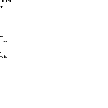
л през
ев.
ия.
тика.
на
ws.bg,