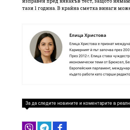
изправен пред някакъв тест, защото нямам 
тази 1 година. В крайна сметка винаги може 
Елица Христова
Елица Христова е признат междунар
Кариерният ѝ път започва през 200
През 2012 г. Елица става чуждестр
икономически теми от Брюксел, Бер
Европейския парламент, междунаро
където работи като старши редакто
За да следите новините и коментарите в реалн