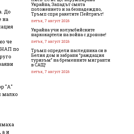
Украйна, Западът смята
положението и за безнадеждно,
. До
Тръмп спря ракетите Пейтриът!
е на
петък, 7 август 2026
мация
Украйна учи колумбийските
наркокартели на война с дронове!
мо че
петък, 7 август 2026
 НАП по
Тръмп определи наследника си в
Белия дом и забрани “раждащия
друго
туризъм” на бременните мигранти
заяви
в САЩ!
петък, 7 август 2026
р "А"
и малко
Нямаха
 а и