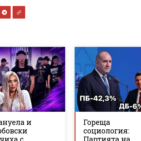
ануела и
Гореща
рбовски
социология:
чиха с
Партията на