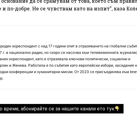
основание да се срамувам от това, което съм прави
и по-добре. Не се чувствам като на изпит", каза Кол
оден кореспондент с над 17 години опит в отразяването на глобални събит
7 г. в национално радио, но скоро се насочва към телевизионната журналис
анен кореспондент, като е отразявала ключови политически, социални и
лин и Женева. Работила е по събития като европейски избори, заседания 
дни конференции и хуманитарни мисии. От 2023 се присъединява към bne
р.
о време, абонирайте се за нашите канали ето тук