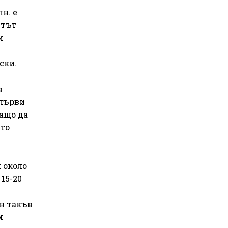
н. е
етът
и
ски.
в
 първи
жащо да
ото
 около
15-20
ин такъв
м