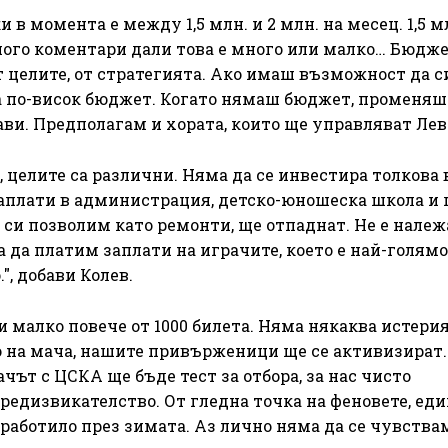
в момента е между 1,5 млн. и 2 млн. на месец. 1,5 мл
го коментари дали това е много или малко… Бюдж
от целите, от стратегията. Ако имаш възможност да с
 на по-висок бюджет. Когато нямаш бюджет, променяш
кави. Предполагам и хората, които ще управляват Лев
целите са различни. Няма да се инвестира толкова 
 заплати в администрация, детско-юношеска школа и
 си позволим като ремонти, ще отпаднат. Не е нале
 да платим заплати на играчите, което е най-голям
", добави Колев.
 малко повече от 1000 билета. Няма някаква истерия
о на мача, нашите привърженици ще се активизират. 
чът с ЦСКА ще бъде тест за отбора, за нас чисто
редизвикателство. От гледна точка на феновете, ед
е работило през зимата. Аз лично няма да се чувства