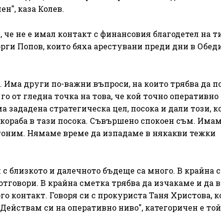
н", каза Колев.
 че не е имал контакт с финансовия благодетел на т
рги Попов, които бяха арестувани преди дни в Обед
о. Има други по-важни въпроси, на които трябва да 
го от гледна точка на това, че кой точно оперативно
а зададена стратегическа цел, посока и дали този, к
кораба в тази посока. Съвършено спокоен съм. Имам
гоним. Нямаме време да изпадаме в някакви тежки
 с близкото и далечното бъдеще са много. В крайна 
 отговори. В крайна сметка трябва да изчакаме и да
го контакт. Говоря си с прокуриста Таня Христова, к
 Действам си на оперативно ниво", категоричен е той