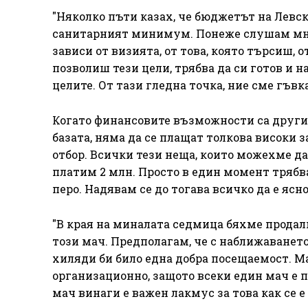
"Няколко пъти казах, че бюджетът на Левски 
санитарният минимум. Понеже слушам мно
зависи от визията, от това, която търсиш, 
позволиш тези цели, трябва да си готов и
целите. От тази гледна точка, ние сме гъв
Когато финансовите възможности са други, 
базата, няма да се плащат толкова високи
отбор. Всички тези неща, които можехме да
платим 2 млн. Просто в един момент трябва
перо. Надявам се до тогава всичко да е ясно.
"В края на миналата седмица бяхме продали
този мач. Предполагам, че с наближаванет
хиляди би било една добра посещаемост. Ма
организационно, защото всеки един мач е п
мач винаги е важен лакмус за това как се 