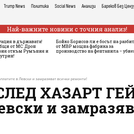
Trump News
Политика
Social News
Анализи
Бареков Без Ценз
Най-важните новини с точния анализ!
ация в държавата!
Бойко Борисов ли е босът на разби
бщи от МС: Дрон
от МВР мощна фабрика за
ария откъм Румъния и
производство на фентанила – убие
сутрин!
платите в Левски и замразяват всички ремонти!
ЛЕД ХАЗАРТ ГЕЙ
евски и замразя