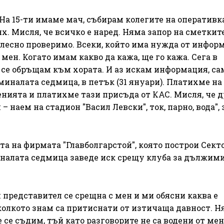
 На 15-ти имаме мач, събирам колегите на оперативка
тях. Мисля, че всичко е наред. Няма запор на сметкит
о лесно проверимо. Всеки, който има нужда от инфор
мен. Когато имам какво да кажа, ще го кажа. Сега в
 се обръщам към хората. И аз искам информация, са
налата седмица, в петък (31 януари). Платихме на
нията и платихме тази присъда от КАС. Мисля, че 
наем на стадион "Васил Левски", ток, парно, вода", 
ята на фирмата "Главболгарстой", която построи Секто
миналата седмица заведе иск срещу клуба за дължим
н представител се срещна с мен и ми обясни каква е
 колкото знам са притиснати от изтичаща давност. 
се съдим, тъй като разговорите не са водени от мен,