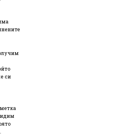
има
инените
получим
ойто
е си
сметка
 видим
оято
.