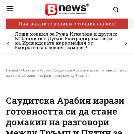
Най-важните новини с точния анализ!
Лоши новини за Ружа Игнатова и другите
БГ бандити в Дубай: Екстрадираха шефа
на Ирландската наркомафия от
Емирствата с военен самолет!
Начало
Светът и Русия
Саудитска Арабия изрази готовността си
да стане домакин на разговори между Тръмп...
Саудитска Арабия изрази
готовността си да стане
домакин на разговори
между Тръмп и Путин за