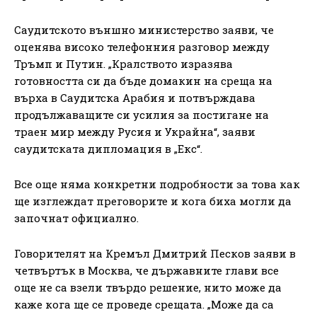
Саудитското външно министерство заяви, че
оценява високо телефонния разговор между
Тръмп и Путин. „Кралството изразява
готовността си да бъде домакин на среща на
върха в Саудитска Арабия и потвърждава
продължаващите си усилия за постигане на
траен мир между Русия и Украйна“, заяви
саудитската дипломация в „Екс“.
Все още няма конкретни подробности за това как
ще изглеждат преговорите и кога биха могли да
започнат официално.
Говорителят на Кремъл Дмитрий Песков заяви в
четвъртък в Москва, че държавните глави все
още не са взели твърдо решение, нито може да
каже кога ще се проведе срещата. „Може да са