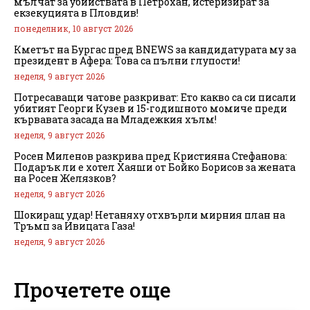
мълчат за убийствата в Петрохан, истеризират за
екзекуцията в Пловдив!
понеделник, 10 август 2026
Кметът на Бургас пред BNEWS за кандидатурата му за
президент в Афера: Това са пълни глупости!
неделя, 9 август 2026
Потресаващи чатове разкриват: Ето какво са си писали
убитият Георги Кузев и 15-годишното момиче преди
кървавата засада на Младежкия хълм!
неделя, 9 август 2026
Росен Миленов разкрива пред Кристияна Стефанова:
Подарък ли е хотел Хаяши от Бойко Борисов за жената
на Росен Желязков?
неделя, 9 август 2026
Шокиращ удар! Нетаняху отхвърли мирния план на
Тръмп за Ивицата Газа!
неделя, 9 август 2026
Прочетете още