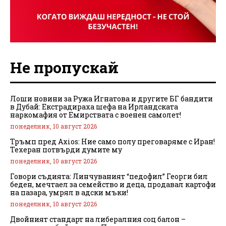
Не пропускай
Лоши новини за Ружа Игнатова и другите БГ бандити
в Дубай: Екстрадираха шефа на Ирландската
наркомафия от Емирствата с военен самолет!
понеделник, 10 август 2026
Тръмп пред Axios: Ние само полу преговаряме с Иран!
Техеран потвърди думите му
понеделник, 10 август 2026
Говори съдията: Линчуваният “педофил” Георги бил
беден, мечтаел за семейство и деца, продавал картофи
на пазара, умрял в адски мъки!
понеделник, 10 август 2026
Двойният стандарт на либералния соц балон –