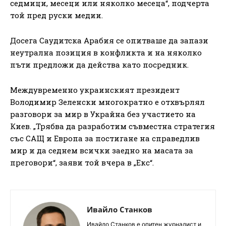
седмици, месеци или няколко месеца“, подчерта
той пред руски медии.
Досега Саудитска Арабия се опитваше да запази
неутрална позиция в конфликта и на няколко
пъти предложи да действа като посредник.
Междувременно украинският президент
Володимир Зеленски многократно е отхвърлял
разговори за мир в Украйна без участието на
Киев. „Трябва да разработим съвместна стратегия
със САЩ и Европа за постигане на справедлив
мир и да седнем всички заедно на масата за
преговори“, заяви той вчера в „Екс“.
Ивайло Станков
Ивайло Станков е опитен журналист и