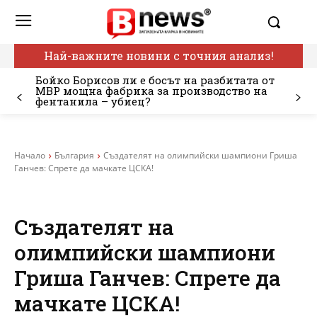
Най-важните новини с точния анализ!
Бойко Борисов ли е босът на разбитата от
МВР мощна фабрика за производство на
фентанила – убиец?
Начало
България
Създателят на олимпийски шампиони Гриша
Ганчев: Спрете да мачкате ЦСКА!
Създателят на
олимпийски шампиони
Гриша Ганчев: Спрете да
мачкате ЦСКА!