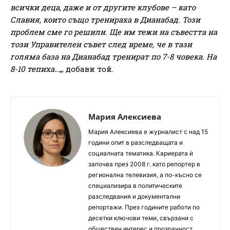
всички деца, даже и от другите клубове – като
Славия, които също тренираха в Дианабад. Този
проблем сме го решили. Ще им тежи на съвестта на
този Управителен съвет след време, че в тази
голяма база на Дианабад тренират по 7-8 човека. На
8-10 тепиха…
„, добави той.
Мария Алексиева
Мария Алексиева е журналист с над 15
години опит в разследващата и
социалната тематика. Кариерата ѝ
започва през 2008 г. като репортер в
регионална телевизия, а по-късно се
специализира в политическите
разследвания и документални
репортажи. През годините работи по
десетки ключови теми, свързани с
обществен интерес и прозрачност.