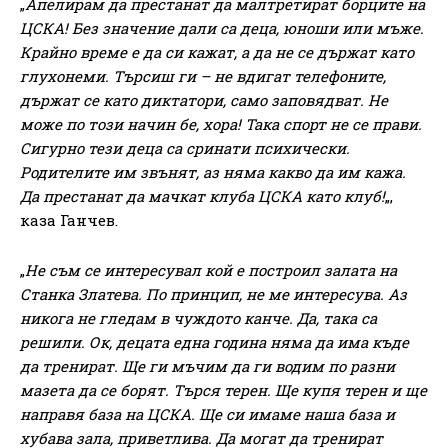
„
Апелирам да престанат да малтретират борците на
ЦСКА! Без значение дали са деца, юноши или мъже.
Крайно време е да си кажат, а да не се държат като
глухонеми. Търсиш ги – не вдигат телефоните,
държат се като диктатори, само заповядват. Не
може по този начин бе, хора! Така спорт не се прави.
Сигурно тези деца са сринати психически.
Родителите им звънят, аз няма какво да им кажа.
Да престанат да мачкат клуба ЦСКА като клуб!
„,
каза Ганчев.
„
Не съм се интересувал кой е построил залата на
Станка Златева. По принцип, не ме интересува. Аз
никога не гледам в чуждото канче. Да, така са
решили. Ок, децата една година няма да има къде
да тренират. Ще ги мъчим да ги водим по разни
мазета да се борят. Търся терен. Ще купя терен и ще
направя база на ЦСКА. Ще си имаме наша база и
хубава зала, приветлива. Да могат да тренират