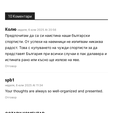
10 Коментари
Колю
неделя, 6 юли 2025 At 20:56
Предпочитам да са си наистина наши български
спортисти. От успехи на наемници не изпитвам никаква
радост. Това с купуването на чужди спортисти за да
представят България при всички случаи е пак далавера и
истината рано или късно ще излезе на яве.
Отговор
spb1
неделя, 6 юли 2025 At 11:34
Your thoughts are always so well-organized and presented.
Отговор