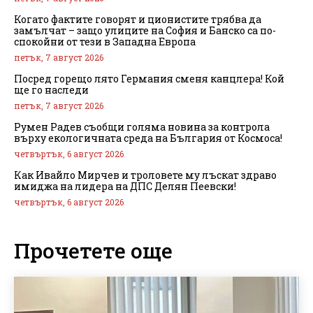
Когато фактите говорят и ционистите трябва да
замълчат – защо улиците на София и Банско са по-
спокойни от тези в Западна Европа
петък, 7 август 2026
Посред горещо лято Германия сменя канцлера! Кой
ще го наследи
петък, 7 август 2026
Румен Радев съобщи голяма новина за контрола
върху екологичната среда на България от Космоса!
четвъртък, 6 август 2026
Как Ивайло Мирчев и троловете му лъскат здраво
имиджа на лидера на ДПС Делян Пеевски!
четвъртък, 6 август 2026
Прочетете още