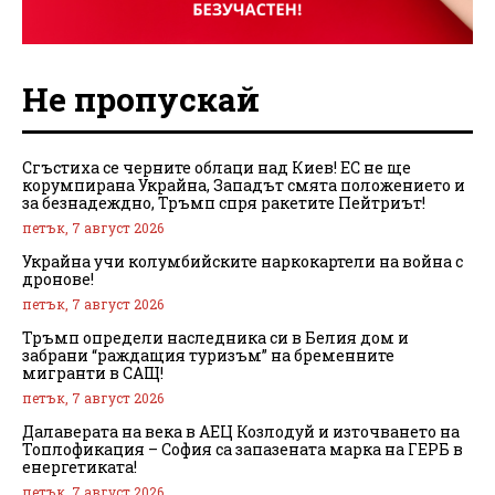
Не пропускай
Сгъстиха се черните облаци над Киев! ЕС не ще
корумпирана Украйна, Западът смята положението и
за безнадеждно, Тръмп спря ракетите Пейтриът!
петък, 7 август 2026
Украйна учи колумбийските наркокартели на война с
дронове!
петък, 7 август 2026
Тръмп определи наследника си в Белия дом и
забрани “раждащия туризъм” на бременните
мигранти в САЩ!
петък, 7 август 2026
Далаверата на века в АЕЦ Козлодуй и източването на
Топлофикация – София са запазената марка на ГЕРБ в
енергетиката!
петък, 7 август 2026