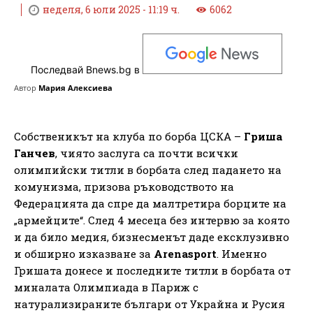
неделя, 6 юли 2025 - 11:19 ч.
6062
Последвай Bnews.bg в
Автор
Мария Алексиева
Собственикът на клуба по борба ЦСКА –
Гриша
Ганчев
, чиято заслуга са почти всички
олимпийски титли в борбата след падането на
комунизма, призова ръководството на
Федерацията да спре да малтретира борците на
„армейците“. След 4 месеца без интервю за която
и да било медия, бизнесменът даде ексклузивно
и обширно изказване за
Arenasport
. Именно
Гришата донесе и последните титли в борбата от
миналата Олимпиада в Париж с
натурализираните българи от Украйна и Русия